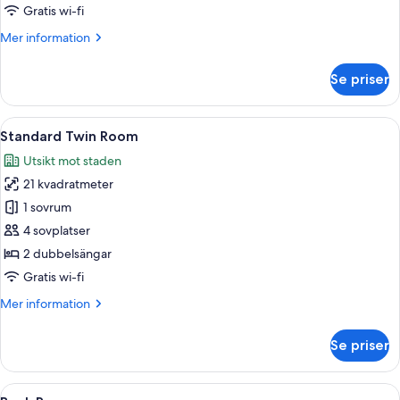
Gratis wi-fi
Mer
Mer information
information
om
Se priser
Standard
Queen
Room
Öppna
Ett hotellrum med två sängar, en sto
5
Standard Twin Room
alla
Utsikt mot staden
foton
21 kvadratmeter
för
Standard
1 sovrum
Twin
4 sovplatser
Room
2 dubbelsängar
Gratis wi-fi
Mer
Mer information
information
om
Se priser
Standard
Twin
Room
Öppna
Ett rum med en våningssäng, en färggla
6