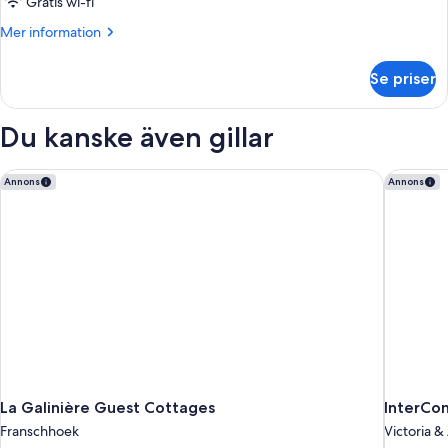
Gratis wi-fi
Mer
Mer information
information
om
Se priser
Rum
Du kanske även gillar
La Galinière Guest Cottages
InterCon
Annons
Annons
La Galinière Guest Cottages
InterCo
Franschhoek
Victoria &