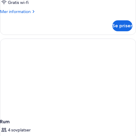
Gratis wi-fi
Mer
Mer information
information
om
Se priser
Accessible
Room
Rum
4 sovplatser