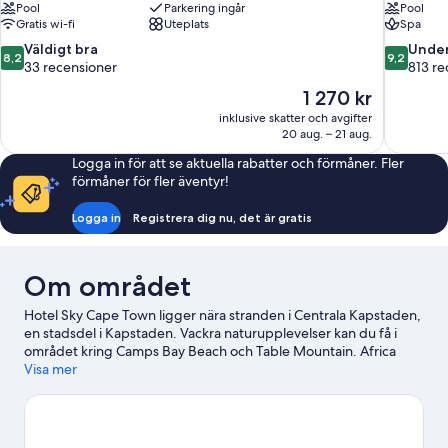
Pool
Parkering ingår
Pool
Gratis wi-fi
Uteplats
Spa
8.2
9.2
Väldigt bra
Under
8,2
9,2
av
av
33 recensioner
813 re
10,
10,
Priset
1 270 kr
Väldigt
Underbart
är
inklusive skatter och avgifter
bra,
813 recen
1 270 kr
20 aug. – 21 aug.
33 recensioner
Logga in för att se aktuella rabatter och förmåner. Fler
förmåner för fler äventyr!
Logga in
Registrera dig nu, det är gratis
Om området
Hotel Sky Cape Town ligger nära stranden i Centrala Kapstaden,
en stadsdel i Kapstaden. Vackra naturupplevelser kan du få i
området kring Camps Bay Beach och Table Mountain. Africa
Centre och Kapstadens museum är också värda ett besök. Passa
Visa mer
på att utforska området med vattenaktiviteter som fiske.
Gå till
vår reseguide för Kapstaden