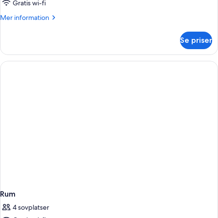
Gratis wi-fi
Mer
Mer information
information
om
Se priser
Rum
Rum
4 sovplatser