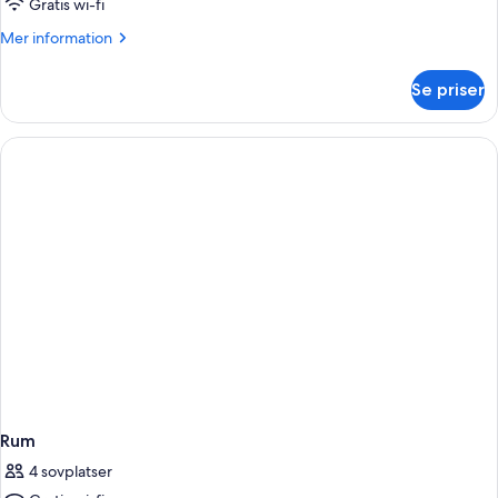
Gratis wi-fi
Mer
Mer information
information
om
Se priser
Rum
Rum
4 sovplatser