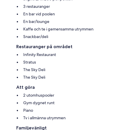
3 restauranger
En bar vid poolen
En bar/lounge
Kaffe och te i gemensamma utrymmen
Snackbar/deli
Restauranger på området
Infinity Restaurant
Stratus
The Sky Deli
The Sky Deli
Att göra
2 utomhuspooler
Gym dygnet runt
Piano
Tv i allmänna utrymmen
Familjevänligt