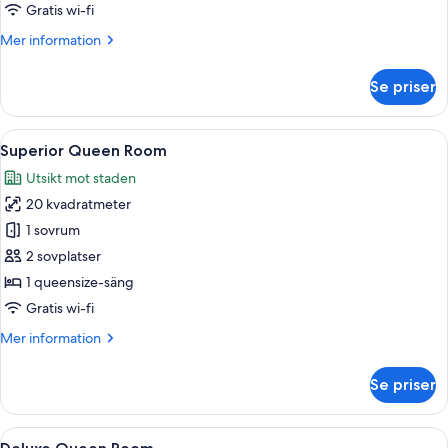
Gratis wi-fi
Mer
Mer information
information
om
Se priser
Double
Room
Öppna
Ett modernt hotellrum med en säng, e
5
Superior Queen Room
alla
Utsikt mot staden
foton
20 kvadratmeter
för
Superior
1 sovrum
Queen
2 sovplatser
Room
1 queensize-säng
Gratis wi-fi
Mer
Mer information
information
om
Se priser
Superior
Queen
Room
Öppna
Deluxe Queen Room | Sängtillbehör a
6