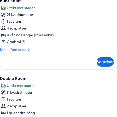
Bunk Room
alla
Utsikt mot staden
foton
21 kvadratmeter
för
Bunk
1 sovrum
Room
4 sovplatser
4 våningssängar (stora enkla)
Gratis wi-fi
Mer
Mer information
information
om
Se priser
Bunk
Room
Öppna
Ett hotellrum med en säng, ett skrivbo
5
Double Room
alla
Utsikt mot staden
foton
11 kvadratmeter
för
Double
1 sovrum
Room
2 sovplatser
1 queensize-säng