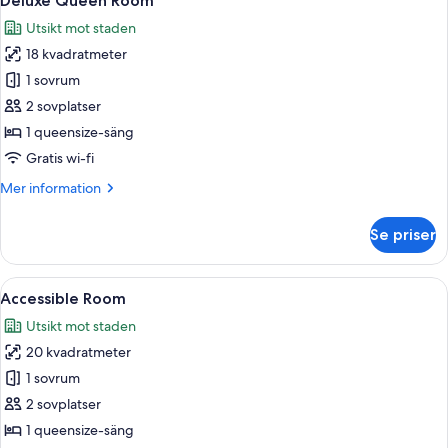
Deluxe Queen Room
alla
Utsikt mot staden
foton
18 kvadratmeter
för
Deluxe
1 sovrum
Queen
2 sovplatser
Room
1 queensize-säng
Gratis wi-fi
Mer
Mer information
information
om
Se priser
Deluxe
Queen
Room
Öppna
Ett modernt hotellrum med en stor sä
4
Accessible Room
alla
Utsikt mot staden
foton
20 kvadratmeter
för
Accessible
1 sovrum
Room
2 sovplatser
1 queensize-säng