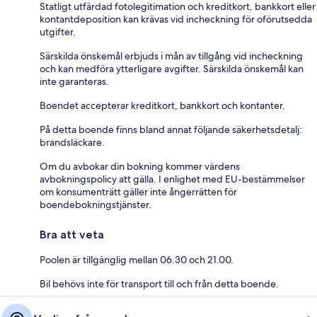
Statligt utfärdad fotolegitimation och kreditkort, bankkort eller
kontantdeposition kan krävas vid incheckning för oförutsedda
utgifter.
Särskilda önskemål erbjuds i mån av tillgång vid incheckning
och kan medföra ytterligare avgifter. Särskilda önskemål kan
inte garanteras.
Boendet accepterar kreditkort, bankkort och kontanter.
På detta boende finns bland annat följande säkerhetsdetalj:
brandsläckare.
Om du avbokar din bokning kommer värdens
avbokningspolicy att gälla. I enlighet med EU-bestämmelser
om konsumenträtt gäller inte ångerrätten för
boendebokningstjänster.
Bra att veta
Poolen är tillgänglig mellan 06.30 och 21.00.
Bil behövs inte för transport till och från detta boende.