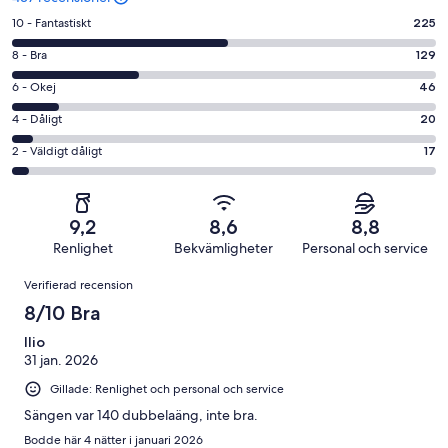
10
10 - Fantastiskt
225
-
8
8 - Bra
129
Fantastiskt
-
i
6
6 - Okej
46
Bra
betyg.
-
i
4
4 - Dåligt
20
225
Okej
betyg.
-
av
i
2
2 - Väldigt dåligt
17
129
Dåligt
437
betyg.
-
av
i
recensioner
46
Väldigt
437
betyg.
av
dåligt
recensioner
20
9,2
8,6
8,8
437
i
av
Renlighet
Bekvämligheter
Personal och service
recensioner
betyg.
437
Recensioner
17
Verifierad recension
recensioner
av
8/10 Bra
437
recensioner
Ilio
31 jan. 2026
Gillade: Renlighet och personal och service
Sängen var 140 dubbelaäng, inte bra.
Bodde här 4 nätter i januari 2026