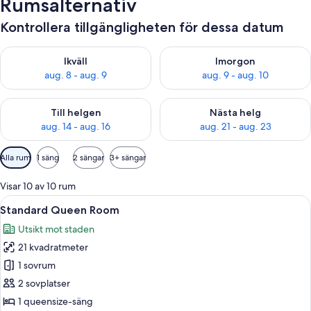
Rumsalternativ
Kontrollera tillgängligheten för dessa datum
Kontrollera tillgängligheten för ikväll aug. 8 - aug. 9
Kontrollera tillgängligheten f
Ikväll
Imorgon
aug. 8 - aug. 9
aug. 9 - aug. 10
Kontrollera tillgängligheten för den här helgen aug. 14 - aug. 
Kontrollera tillgängligheten fö
Till helgen
Nästa helg
aug. 14 - aug. 16
aug. 21 - aug. 23
Tillgängliga
Alla rum
1 säng
2 sängar
3+ sängar
filter
för
Visar 10 av 10 rum
rum
Öppna
Ett hotellrum med en stor säng, två 
7
Standard Queen Room
alla
Utsikt mot staden
foton
21 kvadratmeter
för
Standard
1 sovrum
Queen
2 sovplatser
Room
1 queensize-säng