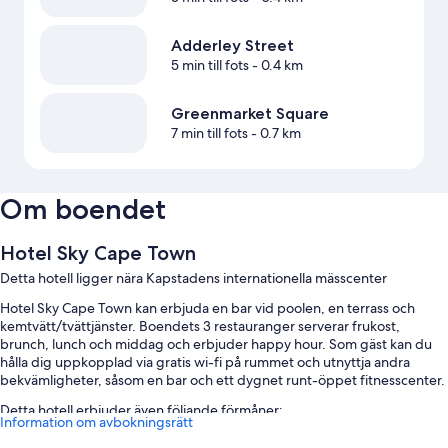
Adderley Street
5 min till fots
- 0.4 km
Greenmarket Square
7 min till fots
- 0.7 km
Om boendet
Hotel Sky Cape Town
Detta hotell ligger nära Kapstadens internationella mässcenter
Hotel Sky Cape Town kan erbjuda en bar vid poolen, en terrass och
kemtvätt/tvättjänster. Boendets 3 restauranger serverar frukost,
brunch, lunch och middag och erbjuder happy hour. Som gäst kan du
hålla dig uppkopplad via gratis wi-fi på rummet och utnyttja andra
bekvämligheter, såsom en bar och ett dygnet runt-öppet fitnesscenter.
Detta hotell erbjuder även följande förmåner:
Information om avbokningsrätt
2 utomhuspooler samt solstolar