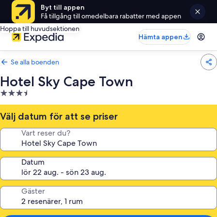
Byt till appen
Få tillgång till omedelbara rabatter med appen
Hoppa till huvudsektionen
Hämta appen
Se alla boenden
Hotel Sky Cape Town
3.5-
stjärnigt
boende
Välj datum för att se priser
Vart reser du?
Datum
Gäster