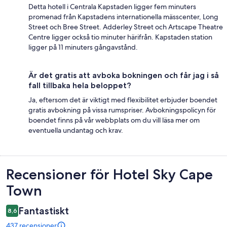
Detta hotell i Centrala Kapstaden ligger fem minuters
promenad från Kapstadens internationella mässcenter, Long
Street och Bree Street. Adderley Street och Artscape Theatre
Centre ligger också tio minuter härifrån. Kapstaden station
ligger på 11 minuters gångavstånd.
Är det gratis att avboka bokningen och får jag i så
fall tillbaka hela beloppet?
Ja, eftersom det är viktigt med flexibilitet erbjuder boendet
gratis avbokning på vissa rumspriser. Avbokningspolicyn för
boendet finns på vår webbplats om du vill läsa mer om
eventuella undantag och krav.
Recensioner
Recensioner för Hotel Sky Cape
Town
Fantastiskt
8,6
437 recensioner