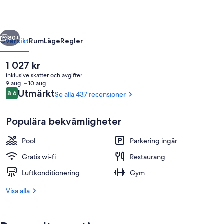
regående
Nästa
80+
Översikt
Rum
Läge
Regler
Det
1 027 kr
nuvarande
inklusive skatter och avgifter
priset
9 aug. – 10 aug.
är
Recensioner
Utmärkt
8,6
Se alla 437 recensioner
8,6 av 10,
1 027 kr
Populära bekvämligheter
Pool
Parkering ingår
Här finns 3 restauranger som serverar
Gratis wi-fi
Restaurang
Luftkonditionering
Gym
Visa alla