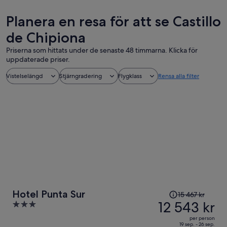
Planera en resa för att se Castillo
de Chipiona
Priserna som hittats under de senaste 48 timmarna. Klicka för
uppdaterade priser.
Vistelselängd
Stjärngradering
Flygklass
Rensa alla filter
Priset
Hotel Punta Sur
15 467 kr
var
12 543 kr
3
15 467 kr
out
per person
och
of
19 sep. - 26 sep.