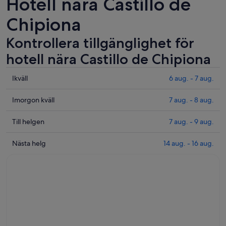
Hotell nära Castillo de
Chipiona
Kontrollera tillgänglighet för
hotell nära Castillo de Chipiona
Se
Ikväll
6 aug. - 7 aug.
priser
nära
Se
Imorgon kväll
7 aug. - 8 aug.
Castillo
priser
de
nära
Se
Till helgen
7 aug. - 9 aug.
Chipiona
Castillo
priser
för
de
nära
Se
Nästa helg
14 aug. - 16 aug.
ikväll
Chipiona
Castillo
priser
6
inför
de
nära
aug.
imorgon
Chipiona
Castillo
-
kväll
inför
de
7
7
helgen
Chipiona
aug.
aug.
7
för
-
aug.
nästa