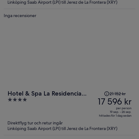
Linköping Saab Airport (LPI) till Jerez de La Frontera (XRY)
19 299 kr
per
Inga recensioner
person
Priset
Hotel & Spa La Residencia
21 152 kr
var
17 596 kr
4
Puerto
21 152 kr
out
per person
och
of
19 sep. - 26 sep.
hittades för 1 dag sedan
är
5
Direktflyg tur och retur ingår
nu
Linköping Saab Airport (LPI) till Jerez de La Frontera (XRY)
17 596 kr
per