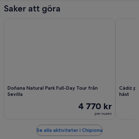
Saker att göra
Doñana Natural Park Full-Day Tour från Sevilla
Cádiz på 
Doñana Natural Park Full-Day Tour från
Cádiz p
Sevilla
häst
4 770 kr
per vuxen
Se alla aktiviteter i Chipiona