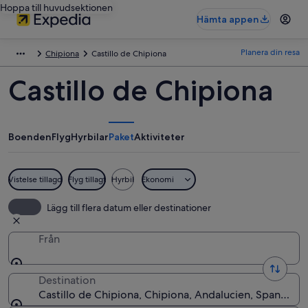
Hoppa till huvudsektionen
Hämta appen
Planera din resa
Chipiona
Castillo de Chipiona
Castillo de Chipiona
Boenden
Flyg
Hyrbilar
Paket
Aktiviteter
Vistelse tillagd
Flyg tillagt
Hyrbil
Ekonomi
Lägg till flera datum eller destinationer
Från
Destination
Castillo de Chipiona, Chipiona, Andalucien, Spanien