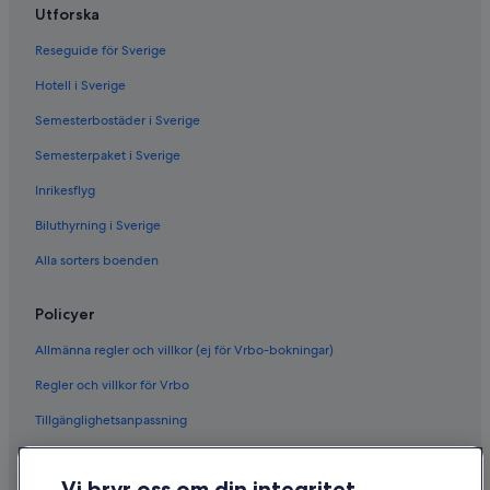
Utforska
Reseguide för Sverige
Hotell i Sverige
Semesterbostäder i Sverige
Semesterpaket i Sverige
Inrikesflyg
Biluthyrning i Sverige
Alla sorters boenden
Policyer
Allmänna regler och villkor (ej för Vrbo-bokningar)
Regler och villkor för Vrbo
Tillgänglighetsanpassning
Sekretess
Vi bryr oss om din integritet
Cookies