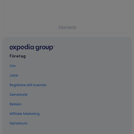
8
-
helg
aug.
9
14
aug.
aug.
-
16
Visa karta
aug.
Företag
Om
Jobb
Registrera ditt boende
Samarbete
Reklam
Affiliate Marketing
Nyhetsrum