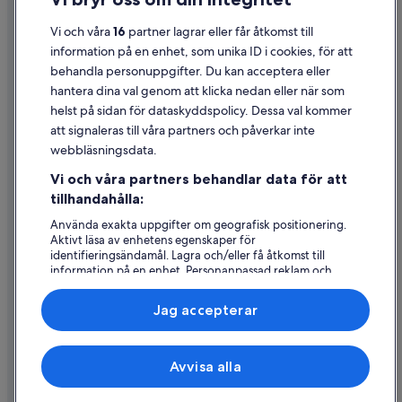
Användarvillkor
Vi och våra
16
partner lagrar eller får åtkomst till
information på en enhet, som unika ID i cookies, för att
Juridisk information/Kontakta oss
behandla personuppgifter. Du kan acceptera eller
Riktlinjer för innehåll och anmäla innehåll
hantera dina val genom att klicka nedan eller när som
helst på sidan för dataskyddspolicy. Dessa val kommer
Hjälp
att signaleras till våra partners och påverkar inte
webbläsningsdata.
Kontakta oss
Vi och våra partners behandlar data för att
Avboka eller ändra din bokning
tillhandahålla:
Återbetalningsprocess och tidslinjer
Använda exakta uppgifter om geografisk positionering.
Aktivt läsa av enhetens egenskaper för
Boka ett flyg med flygbolagskredit
identifieringsändamål. Lagra och/eller få åtkomst till
information på en enhet. Personanpassad reklam och
Internationella resedokument
innehåll, reklam- och innehållsmätning, forskning
angående målgrupp och tjänsteutveckling.
Jag accepterar
Lista över partner (leverantörer)
Expedia, Inc ansvarar inte för innehållet på externa webbsidor.
Avvisa alla
© 2026 Expedia, Inc., ett företag i Expedia Group. Med ensamrätt.
Expedia och Expedias logotyp är varumärken eller registrerade
varumärken som tillhör Expedia, Inc.