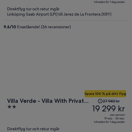
hittades för 1 dag sedan
är
5
Direktflyg tur och retur ingår
nu
Linköping Saab Airport (LPI) till Jerez de La Frontera (XRY)
12 543 kr
per
9,6
/
10
Enastående! (36 recensioner)
person
Spara 100 % på ditt flyg
Priset
Villa Verde - Villa With Private
27 940 kr
var
19 299 kr
2
Pool In Tarifa
27 940 kr
out
per person
och
of
19 sep. - 26 sep.
hittades för 1 dag sedan
är
5
Direktflyg tur och retur ingår
nu