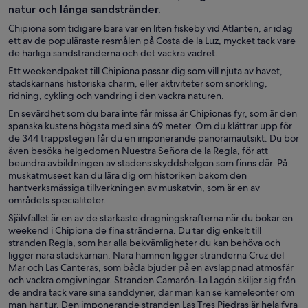
natur och långa sandstränder.
Chipiona som tidigare bara var en liten fiskeby vid Atlanten, är idag
ett av de populäraste resmålen på Costa de la Luz, mycket tack vare
de härliga sandstränderna och det vackra vädret.
Ett weekendpaket till Chipiona passar dig som vill njuta av havet,
stadskärnans historiska charm, eller aktiviteter som snorkling,
ridning, cykling och vandring i den vackra naturen.
En sevärdhet som du bara inte får missa är Chipionas fyr, som är den
spanska kustens högsta med sina 69 meter. Om du klättrar upp för
de 344 trappstegen får du en imponerande panoramautsikt. Du bör
även besöka helgedomen Nuestra Señora de la Regla, för att
beundra avbildningen av stadens skyddshelgon som finns där. På
muskatmuseet kan du lära dig om historiken bakom den
hantverksmässiga tillverkningen av muskatvin, som är en av
områdets specialiteter.
Självfallet är en av de starkaste dragningskrafterna när du bokar en
weekend i Chipiona de fina stränderna. Du tar dig enkelt till
stranden Regla, som har alla bekvämligheter du kan behöva och
ligger nära stadskärnan. Nära hamnen ligger stränderna Cruz del
Mar och Las Canteras, som båda bjuder på en avslappnad atmosfär
och vackra omgivningar. Stranden Camarón-La Lagón skiljer sig från
de andra tack vare sina sanddyner, där man kan se kameleonter om
man har tur. Den imponerande stranden Las Tres Piedras är hela fyra