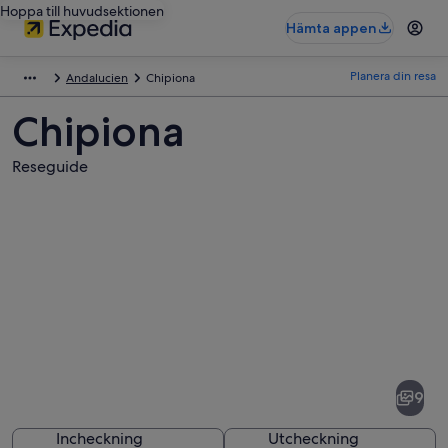
Hoppa till huvudsektionen
Hämta appen
Planera din resa
Andalucien
Chipiona
Chipiona
Reseguide
Bilder
av
Chipiona
9
Incheckning
Utcheckning