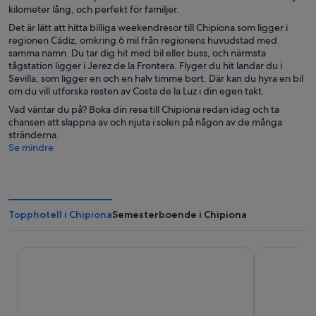
kilometer lång, och perfekt för familjer.
Det är lätt att hitta billiga weekendresor till Chipiona som ligger i
regionen Cádiz, omkring 6 mil från regionens huvudstad med
samma namn. Du tar dig hit med bil eller buss, och närmsta
tågstation ligger i Jerez de la Frontera. Flyger du hit landar du i
Sevilla, som ligger en och en halv timme bort. Där kan du hyra en bil
om du vill utforska resten av Costa de la Luz i din egen takt.
Vad väntar du på? Boka din resa till Chipiona redan idag och ta
chansen att slappna av och njuta i solen på någon av de många
stränderna.
Se mindre
Topphotell i Chipiona
Semesterboende i Chipiona
Hotel Best Costa Ballena
Best Village