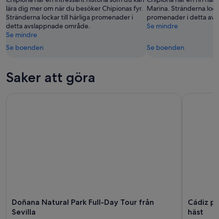
16
lära dig mer om när du besöker Chipionas fyr.
Marina. Stränderna lockar
Stränderna lockar till härliga promenader i
promenader i detta av
aug.
detta avslappnade område.
Se mindre
Se mindre
Se boenden
Se boenden
Saker att göra
Doñana Natural Park Full-Day Tour från Sevilla
Cádiz på 
Doñana Natural Park Full-Day Tour från
Cádiz p
Sevilla
häst