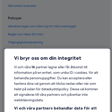
Alla sorters boenden
Policyer
Allmänna regler och villkor (ej för Vrbo-bokningar)
Regler och villkor för Vrbo
Tillgänglighetsanpassning
Sekretess
Vi bryr oss om din integritet
Cookies
Användarvillkor
Vi och våra
16
partner lagrar eller får åtkomst till
information på en enhet, som unika ID i cookies, för att
Juridisk information/Kontakta oss
behandla personuppgifter. Du kan acceptera eller
Riktlinjer för innehåll och anmäla innehåll
hantera dina val genom att klicka nedan eller när som
helst på sidan för dataskyddspolicy. Dessa val kommer
Hjälp
att signaleras till våra partners och påverkar inte
webbläsningsdata.
Kontakta oss
Vi och våra partners behandlar data för att
Avboka eller ändra din bokning