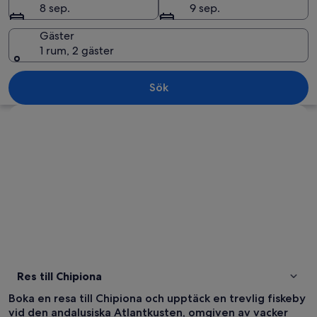
8 sep.
9 sep.
Gäster
1 rum, 2 gäster
Ett kustlandskap med en sandstrand, en
Sök
Utforska karta
Res till Chipiona
Boka en resa till Chipiona och upptäck en trevlig fiskeby
vid den andalusiska Atlantkusten, omgiven av vacker