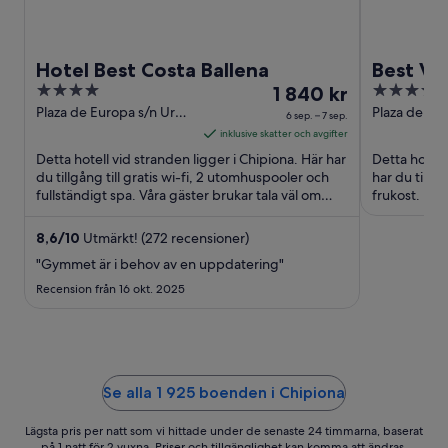
Hotel Best Costa Ballena
Best Vi
4
Priset
4
1 840 kr
out
är
out
Plaza de Europa s/n Urb.
Plaza de Eu
6 sep. – 7 sep.
Costa Ballena Chipiona
Cadiz
of
1 840 kr
of
inklusive skatter och avgifter
Cadiz
5
per
5
Detta hotell vid stranden ligger i Chipiona. Här har
Detta hotell
natt
du tillgång till gratis wi-fi, 2 utomhuspooler och
har du tillgå
fullständigt spa. Våra gäster brukar tala väl om
mellan
frukost. De
den ...
och Playa ...
6
sep.
8,6
/
10
Utmärkt! (272 recensioner)
och
"Gymmet är i behov av en uppdatering"
7
Recension från 16 okt. 2025
sep.
Se alla 1 925 boenden i Chipiona
Lägsta pris per natt som vi hittade under de senaste 24 timmarna, baserat
på 1 natt för 2 vuxna. Priser och tillgänglighet kan komma att ändras.