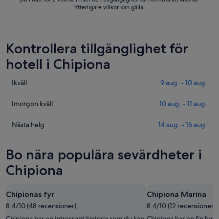
Ytterligare villkor kan gälla.
Kontrollera tillgänglighet för
hotell i Chipiona
Kolla
Ikväll
9 aug. - 10 aug.
priserna
i
Kolla
Imorgon kväll
10 aug. - 11 aug.
Chipiona
priserna
för
i
Kolla
Nästa helg
14 aug. - 16 aug.
ikväll,
Chipiona
priserna
9
för
i
Bo nära populära sevärdheter i
aug.
imorgon
Chipiona
-
natt,
inför
Chipiona
10
10
nästa
aug.
aug.
helg,
Chipionas fyr
Chipiona Marina
-
14
8.4/10 (48 recensioner)
11
8.4/10 (12 recensioner)
aug.
aug.
-
Chipiona har en intressant historia som du kan
Chipiona har en fin ha