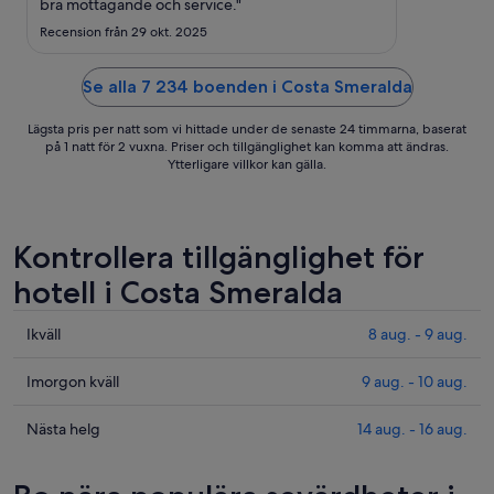
8
bra mottagande och service."
sep.
Recension från 29 okt. 2025
Se alla 7 234 boenden i Costa Smeralda
Lägsta pris per natt som vi hittade under de senaste 24 timmarna, baserat
på 1 natt för 2 vuxna. Priser och tillgänglighet kan komma att ändras.
Ytterligare villkor kan gälla.
Kontrollera tillgänglighet för
hotell i Costa Smeralda
Kolla
Ikväll
8 aug. - 9 aug.
priserna
i
Kolla
Imorgon kväll
9 aug. - 10 aug.
Costa
priserna
Smeralda
i
Kolla
Nästa helg
14 aug. - 16 aug.
för
Costa
priserna
ikväll,
Smeralda
i