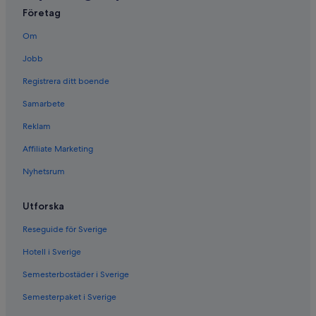
Sant'Antonio di Gallura
Företag
La Caletta
Om
Jobb
Budoni
Registrera ditt boende
San Pasquale
Samarbete
Reklam
Affiliate Marketing
Nyhetsrum
Utforska
Reseguide för Sverige
Hotell i Sverige
Semesterbostäder i Sverige
Semesterpaket i Sverige