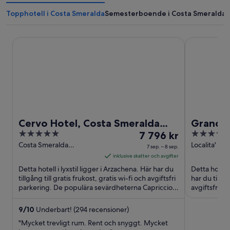
Topphotell i Costa Smeralda
Semesterboende i Costa Smeralda
Cervo Hotel, Costa Smeralda Resort
Grand Hotel
Cervo Hotel, Costa Smeralda
Grand H
5
Priset
4
Resort
7 796 kr
out
är
out
Costa Smeralda
Localita' Ca
7 sep. – 8 sep.
Arzachena SS
Arzachena 
of
7 796 kr
of
inklusive skatter och avgifter
5
per
5
Detta hotell i lyxstil ligger i Arzachena. Här har du
Detta hotell
natt
tillgång till gratis frukost, gratis wi-fi och avgiftsfri
har du tillgå
parkering. De populära sevärdheterna Capricciolis
mellan
avgiftsfri p
...
Capricciolis .
7
sep.
9
/
10
Underbart! (294 recensioner)
och
"Mycket trevligt rum. Rent och snyggt. Mycket