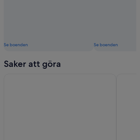
Se boenden
Se boenden
Saker att göra
Gallura Winery med vinprovning i Olbia
Halvdagstu