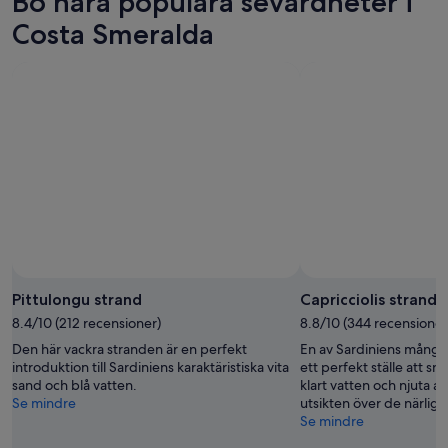
Bo nära populära sevärdheter i
8
för
Costa
aug.
imorgon
Smeralda
Costa Smeralda
-
natt,
inför
9
9
nästa
aug.
aug.
helg,
-
14
10
aug.
aug.
-
16
aug.
Pittulongu strand
Capricciolis strand
8.4/10 (212 recensioner)
8.8/10 (344 recensioner
Den här vackra stranden är en perfekt
En av Sardiniens många
introduktion till Sardiniens karaktäristiska vita
ett perfekt ställe att sn
sand och blå vatten.
klart vatten och njuta a
Se mindre
utsikten över de närlig
Se mindre