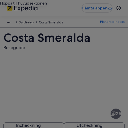
Hoppa till huvudsektionen
Hämta appen
Planera din resa
Sardinien
Costa Smeralda
Costa Smeralda
Reseguide
Bilder
av
Costa
25
Smeralda
Incheckning
Utcheckning