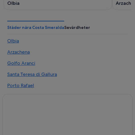
Olbia
Arzache
Städer nära Costa Smeralda
Sevärdheter
Olbia
Arzachena
Golfo Aranci
Santa Teresa di Gallura
Porto Rafael
Poltu Quatu
Palau
Cannigione
San Pantaleo