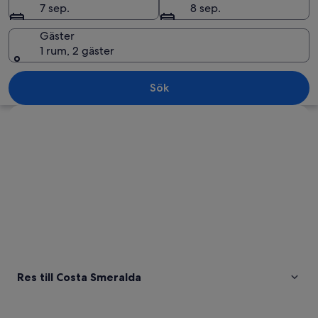
7 sep.
8 sep.
Gäster
1 rum, 2 gäster
En kustvy med klart blått vatten, klipp
Sök
Utforska karta
Res till Costa Smeralda