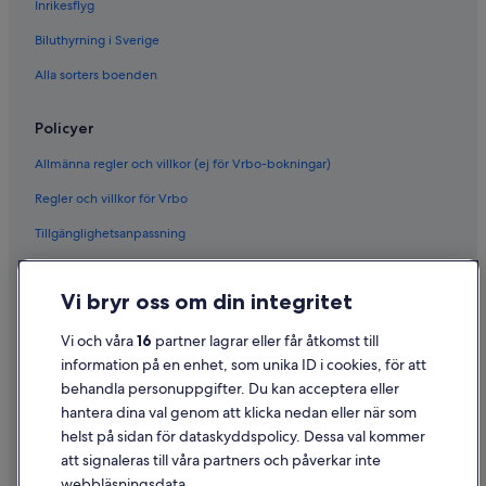
Inrikesflyg
Biluthyrning i Sverige
Alla sorters boenden
Policyer
Allmänna regler och villkor (ej för Vrbo-bokningar)
Regler och villkor för Vrbo
Tillgänglighetsanpassning
Sekretess
Vi bryr oss om din integritet
Cookies
Användarvillkor
Vi och våra
16
partner lagrar eller får åtkomst till
information på en enhet, som unika ID i cookies, för att
Juridisk information/Kontakta oss
behandla personuppgifter. Du kan acceptera eller
Riktlinjer för innehåll och anmäla innehåll
hantera dina val genom att klicka nedan eller när som
helst på sidan för dataskyddspolicy. Dessa val kommer
Hjälp
att signaleras till våra partners och påverkar inte
webbläsningsdata.