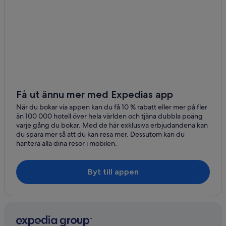
La Maddalena
San Teodoro
Tempio Pausania
Conca Verde
Portisco
Få ut ännu mer med Expedias app
Porto Istana
När du bokar via appen kan du få 10 % rabatt eller mer på fler
än 100 000 hotell över hela världen och tjäna dubbla poäng
Vaccileddi
varje gång du bokar. Med de här exklusiva erbjudandena kan
du spara mer så att du kan resa mer. Dessutom kan du
Luogosanto
hantera alla dina resor i mobilen.
Porto Rotondo
Byt till appen
Porto Cervo
Baja Sardinia
Porto Taverna