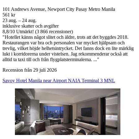
101 Andrews Avenue, Newport City Pasay Metro Manila
561 kr
23 aug. – 24 aug.
inklusive skatter och avgifter
8,8
/
10
Utmärkt! (3 866 recensioner)
"Hotellet känns något slitet och äldre, trots att det byggdes 2018.
Restaurangen var bra och personalen var mycket hjälpsam och
trevlig, vilket höjde helhetsintrycket. Det fanns dock en lite märklig
lukt i korridorerna under vistelsen. Jag rekommenderar också att
alltid ta taxi till och från flygplatsterminalerna. ..."
Recension från 29 juli 2026
Savoy Hotel Manila near Airport NAIA Terminal 3 MNL