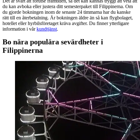
Det är svårt att förutse framtiden, så det kan kännas tryggt att veta att
du kan avboka eller justera ditt semesterpaket till Filippinerna. Om
du gjorde bokningen inom de senaste 24 timmarna har du kanske
rätt till en återbetalning. Är bokningen äldre än så kan flygbolaget,
hotellet eller hyrbilsföretaget kräva avgifter. Du finner ytterligare
information i vår
kundtjänst
.
Bo nära populära sevärdheter i
Filippinerna