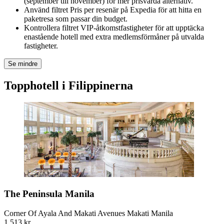
(september till november) för mer prisvärda alternativ.
Använd filtret Pris per resenär på Expedia för att hitta en
paketresa som passar din budget.
Kontrollera filtret VIP-åtkomstfastigheter för att upptäcka
enastående hotell med extra medlemsförmåner på utvalda
fastigheter.
Se mindre
Topphotell i Filippinerna
The Peninsula Manila
Corner Of Ayala And Makati Avenues Makati Manila
1 513 kr