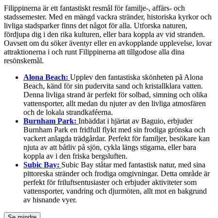
Filippinerna är ett fantastiskt resmål för familje-, affärs- och
stadssemester. Med en mängd vackra stränder, historiska kyrkor och
livliga stadsparker finns det något för alla. Utforska naturen,
fördjupa dig i den rika kulturen, eller bara koppla av vid stranden.
Oavsett om du söker äventyr eller en avkopplande upplevelse, lovar
attraktionerna i och runt Filippinerna att tillgodose alla dina
resönskemål.
Alona Beach:
Upplev den fantastiska skönheten på Alona
Beach, känd för sin pudervita sand och kristallklara vatten.
Denna livliga strand är perfekt för solbad, simning och olika
vattensporter, allt medan du njuter av den livliga atmosfären
och de lokala strandkaféerna.
Burnham Park:
Inbäddat i hjärtat av Baguio, erbjuder
Burnham Park en fridfull flykt med sin frodiga grönska och
vackert anlagda trädgårdar. Perfekt för familjer, besökare kan
njuta av att båtliv på sjön, cykla längs stigarna, eller bara
koppla av i den friska bergsluften.
Subic Bay:
Subic Bay ståtar med fantastisk natur, med sina
pittoreska stränder och frodiga omgivningar. Detta område är
perfekt för friluftsentusiaster och erbjuder aktiviteter som
vattensporter, vandring och djurmöten, allt mot en bakgrund
av hisnande vyer.
Se mindre