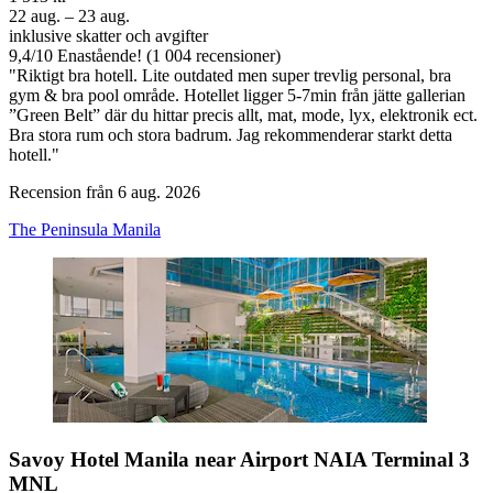
22 aug. – 23 aug.
inklusive skatter och avgifter
9,4
/
10
Enastående! (1 004 recensioner)
"Riktigt bra hotell. Lite outdated men super trevlig personal, bra
gym & bra pool område. Hotellet ligger 5-7min från jätte gallerian
”Green Belt” där du hittar precis allt, mat, mode, lyx, elektronik ect.
Bra stora rum och stora badrum. Jag rekommenderar starkt detta
hotell."
Recension från 6 aug. 2026
The Peninsula Manila
Savoy Hotel Manila near Airport NAIA Terminal 3
MNL