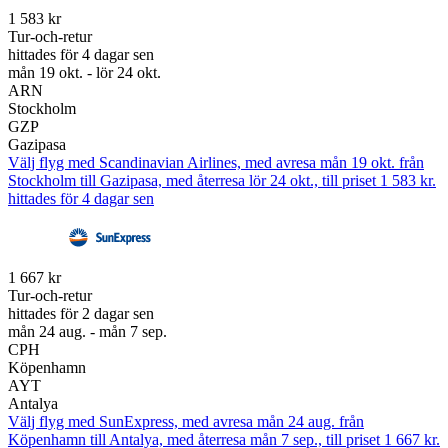
1 583 kr
Tur-och-retur
hittades för 4 dagar sen
mån 19 okt. - lör 24 okt.
ARN
Stockholm
GZP
Gazipasa
Välj flyg med Scandinavian Airlines, med avresa mån 19 okt. från
Stockholm till Gazipasa, med återresa lör 24 okt., till priset 1 583 kr.
hittades för 4 dagar sen
1 667 kr
Tur-och-retur
hittades för 2 dagar sen
mån 24 aug. - mån 7 sep.
CPH
Köpenhamn
AYT
Antalya
Välj flyg med SunExpress, med avresa mån 24 aug. från
Köpenhamn till Antalya, med återresa mån 7 sep., till priset 1 667 kr.