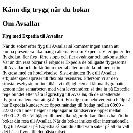
Känn dig trygg när du bokar
Om Avsallar
Flyg med Expedia till Avsallar
När du söker efter flyg till Avsallar så kommer ingen annan att
kunna presentera lika många alternativ som Expedia. Vi erbjuder fler
flygbolag, fler flyg, färre stopp och fler avgångar och ankomsttider.
Var än din resa börjar så erbjuder Expedia de billigaste flygresorna
till Avsallar och du får ännu mer rabatter om du kombinerar din
flygresa med en hotellvistelse. Sista-minuten flyg till Avsallar
erbjuder specialpriser till flexibla resenärer. Eftersom vi är den
största resebyrån online tillåts vi möjligheten att lämna flygrabatter
genom nära samarbeten med våra leverantörer, så titta in på Expedia
regelbundet efter våra lågprisflyg till Avsallar, då de rabatterade
flygresorna tenderar att gå åt fort. För dig som behöver extra hjälp så
har Expedia kundservice öppet måndag till fredag mellan 08:00 -
22:00 och under helger / helgdagar är kundservice öppet mellan
09:00 - 22:00. Vi hjäper till med alla frågor du kan tänkas ha när du
bokar din resa till Avsallar. När du bokar inrikes eller internationella
flyg till Avsallar på Expedia så kan du alltid vara säker på att du valt
det bästa flyget till det bästa priset.