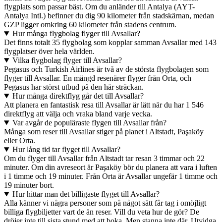
flygplats som passar bäst. Om du anländer till Antalya (AYT-
Antalya Intl.) befinner du dig 90 kilometer från stadskärnan, medan
GZP ligger omkring 60 kilometer från stadens centrum.
Hur många flygbolag flyger till Avsallar?
Det finns totalt 35 flygbolag som kopplar samman Avsallar med 143
flygplatser över hela världen.
Vilka flygbolag flyger till Avsallar?
Pegasus och Turkish Airlines är två av de största flygbolagen som
flyger till Avsallar. En mängd resenärer flyger från Orta, och
Pegasus har störst utbud på den här sträckan.
Hur många direktflyg går det till Avsallar?
Att planera en fantastisk resa till Avsallar är lätt när du har 1 546
direktflyg att välja och vraka bland varje vecka.
Var avgår de populäraste flygen till Avsallar från?
Många som reser till Avsallar stiger på planet i Altstadt, Paşaköy
eller Orta.
Hur lång tid tar flyget till Avsallar?
Om du flyger till Avsallar från Altstadt tar resan 3 timmar och 22
minuter. Om din avreseort är Paşaköy bör du planera att vara i luften
i 1 timme och 19 minuter. Från Orta är Avsallar ungefär 1 timme och
19 minuter bort.
Hur hittar man det billigaste flyget till Avsallar?
Alla känner vi några personer som på något sätt får tag i omöjligt
billiga flygbiljetter vart de än reser. Vill du veta hur de gör? De
dröjer inte till sista stund med att boka. Men stanna inte där. Utvidga