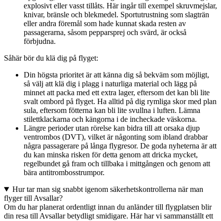
explosivt eller vasst tillåts. Här ingår till exempel skruvmejslar,
knivar, bränsle och blekmedel. Sportutrustning som slagträn
eller andra föremål som hade kunnat skada resten av
passagerarna, såsom pepparsprej och svärd, är också
förbjudna.
Såhär bör du klä dig på flyget:
Din högsta prioritet är att känna dig så bekväm som möjligt,
så välj att klä dig i plagg i naturliga material och lägg på
minnet att packa med ett extra lager, eftersom det kan bli lite
svalt ombord på flyget. Ha alltid på dig rymliga skor med plan
sula, eftersom fötterna kan bli lite svullna i luften. Lämna
stilettklackarna och kängorna i de incheckade väskorna.
Längre perioder utan rörelse kan bidra till att orsaka djup
ventrombos (DVT), vilket är någonting som ibland drabbar
några passagerare på långa flygresor. De goda nyheterna är att
du kan minska risken för detta genom att dricka mycket,
regelbundet gå fram och tillbaka i mittgången och genom att
bära antitrombosstrumpor.
Hur tar man sig snabbt igenom säkerhetskontrollerna när man
flyger till Avsallar?
Om du har planerat ordentligt innan du anländer till flygplatsen blir
din resa till Avsallar betydligt smidigare. Här har vi sammanställt ett