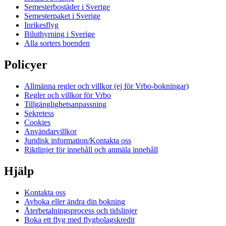
Semesterbostäder i Sverige
Semesterpaket i Sverige
Inrikesflyg
Biluthyrning i Sverige
Alla sorters boenden
Policyer
Allmänna regler och villkor (ej för Vrbo-bokningar)
Regler och villkor för Vrbo
Tillgänglighetsanpassning
Sekretess
Cookies
Användarvillkor
Juridisk information/Kontakta oss
Riktlinjer för innehåll och anmäla innehåll
Hjälp
Kontakta oss
Avboka eller ändra din bokning
Återbetalningsprocess och tidslinjer
Boka ett flyg med flygbolagskredit