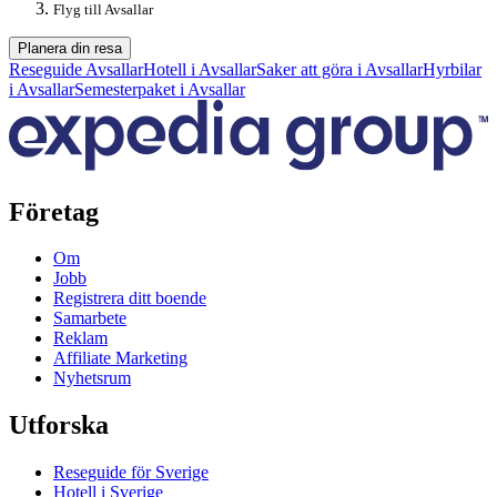
Flyg till Avsallar
Planera din resa
Reseguide Avsallar
Hotell i Avsallar
Saker att göra i Avsallar
Hyrbilar
i Avsallar
Semesterpaket i Avsallar
Företag
Om
Jobb
Registrera ditt boende
Samarbete
Reklam
Affiliate Marketing
Nyhetsrum
Utforska
Reseguide för Sverige
Hotell i Sverige