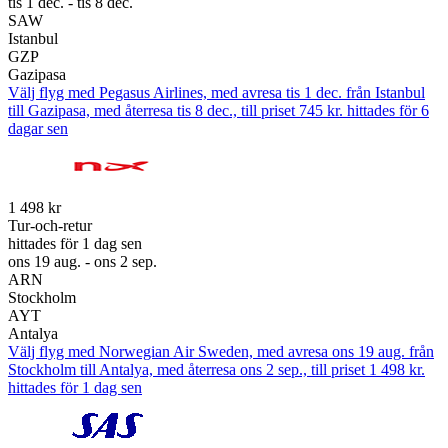
tis 1 dec. - tis 8 dec.
SAW
Istanbul
GZP
Gazipasa
Välj flyg med Pegasus Airlines, med avresa tis 1 dec. från Istanbul
till Gazipasa, med återresa tis 8 dec., till priset 745 kr. hittades för 6
dagar sen
1 498 kr
Tur-och-retur
hittades för 1 dag sen
ons 19 aug. - ons 2 sep.
ARN
Stockholm
AYT
Antalya
Välj flyg med Norwegian Air Sweden, med avresa ons 19 aug. från
Stockholm till Antalya, med återresa ons 2 sep., till priset 1 498 kr.
hittades för 1 dag sen