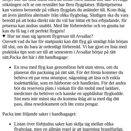
sökningen och se om resmålet har flera flygplatser. Biljettpriserna
kan variera beroende på vilken flygplats du anländer till. Kom ihåg
att även jämföra alternativ från olika flygbolag. Slutligen ska du vara
beredd på att boka direkt när du väl har hittat ett bra erbjudande, för
priserna kan ändras snabbt. Med lite förberedelse och en gnutta tur
kan du få tag i ett perfekt flygpris!
Hur tar man sig igenom flygresan till Avsallar?
Oavsett vad du har för startpunkt kan ditt flyg gå smidigt från början
till slut, om du bara är ordentligt förberedd. Vi har gjort en lista med
praktiska tips som ser till att semestern i Avsallar börjar på rätt
sätt.
Packa det här i ditt handbagage:
En resa med flyg kan genomföras helt utan stress, om du
planerar din packning på rätt sätt. För det första kommer du
behöva ett par rena strumpor, någonting att läsa och enkla
toalettartiklar, som en hårborste och handkräm. För det andra
bör du reservera plats i väskan för din mobil med laddare,
mediciner du behöver och kanske en uppblåsbar flygkudde.
Sist men inte minst ska du komma ihåg att ta med dig ditt
pass, dina resedokument och lite extra pengar.
Packa inte följande saker i handbagaget:
Listan över förbjudna saker kan skilja sig mellan olika
flygbolag, men en allmän regel är att ingenting brandfarligt,