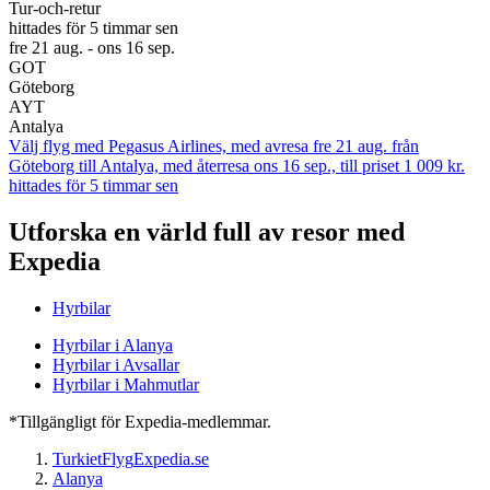
Tur-och-retur
hittades för 5 timmar sen
fre 21 aug. - ons 16 sep.
GOT
Göteborg
AYT
Antalya
Välj flyg med Pegasus Airlines, med avresa fre 21 aug. från
Göteborg till Antalya, med återresa ons 16 sep., till priset 1 009 kr.
hittades för 5 timmar sen
Utforska en värld full av resor med
Expedia
Hyrbilar
Hyrbilar i Alanya
Hyrbilar i Avsallar
Hyrbilar i Mahmutlar
*Tillgängligt för Expedia-medlemmar.
Turkiet
Flyg
Expedia.se
Alanya