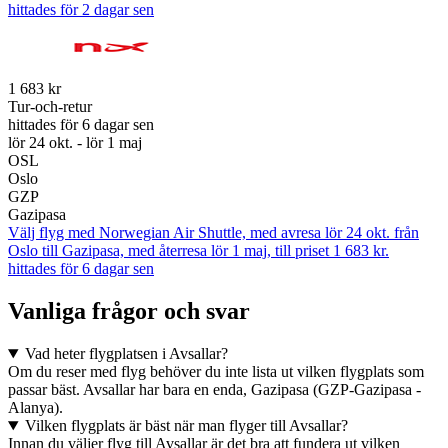
hittades för 2 dagar sen
1 683 kr
Tur-och-retur
hittades för 6 dagar sen
lör 24 okt. - lör 1 maj
OSL
Oslo
GZP
Gazipasa
Välj flyg med Norwegian Air Shuttle, med avresa lör 24 okt. från
Oslo till Gazipasa, med återresa lör 1 maj, till priset 1 683 kr.
hittades för 6 dagar sen
Vanliga frågor och svar
Vad heter flygplatsen i Avsallar?
Om du reser med flyg behöver du inte lista ut vilken flygplats som
passar bäst. Avsallar har bara en enda, Gazipasa (GZP-Gazipasa -
Alanya).
Vilken flygplats är bäst när man flyger till Avsallar?
Innan du väljer flyg till Avsallar är det bra att fundera ut vilken