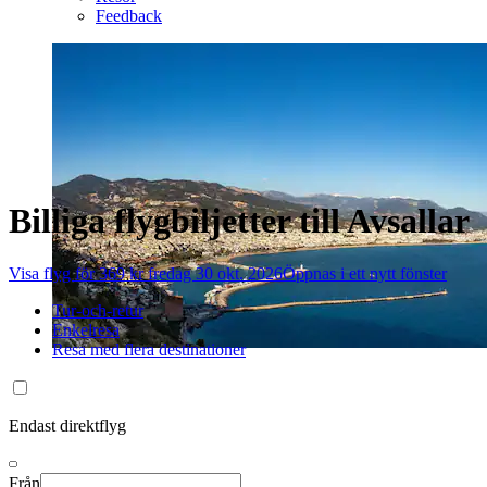
Feedback
Billiga flygbiljetter till Avsallar
Visa flyg för 369 kr fredag 30 okt. 2026
Öppnas i ett nytt fönster
Tur-och-retur
Enkelresa
Resa med flera destinationer
Endast direktflyg
Från