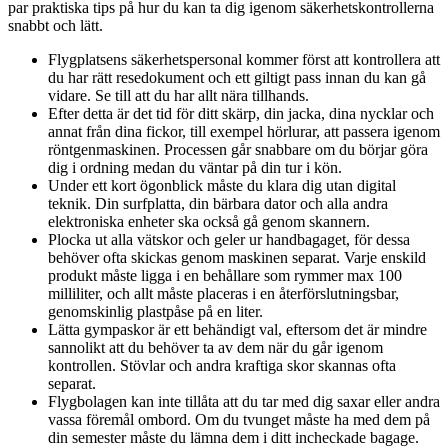
par praktiska tips på hur du kan ta dig igenom säkerhetskontrollerna
snabbt och lätt.
Flygplatsens säkerhetspersonal kommer först att kontrollera att
du har rätt resedokument och ett giltigt pass innan du kan gå
vidare. Se till att du har allt nära tillhands.
Efter detta är det tid för ditt skärp, din jacka, dina nycklar och
annat från dina fickor, till exempel hörlurar, att passera igenom
röntgenmaskinen. Processen går snabbare om du börjar göra
dig i ordning medan du väntar på din tur i kön.
Under ett kort ögonblick måste du klara dig utan digital
teknik. Din surfplatta, din bärbara dator och alla andra
elektroniska enheter ska också gå genom skannern.
Plocka ut alla vätskor och geler ur handbagaget, för dessa
behöver ofta skickas genom maskinen separat. Varje enskild
produkt måste ligga i en behållare som rymmer max 100
milliliter, och allt måste placeras i en återförslutningsbar,
genomskinlig plastpåse på en liter.
Lätta gympaskor är ett behändigt val, eftersom det är mindre
sannolikt att du behöver ta av dem när du går igenom
kontrollen. Stövlar och andra kraftiga skor skannas ofta
separat.
Flygbolagen kan inte tillåta att du tar med dig saxar eller andra
vassa föremål ombord. Om du tvunget måste ha med dem på
din semester måste du lämna dem i ditt incheckade bagage.