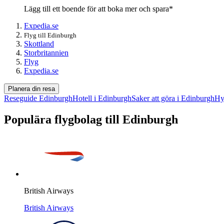
Lägg till ett boende för att boka mer och spara*
Expedia.se
Flyg till Edinburgh
Skottland
Storbritannien
Flyg
Expedia.se
Planera din resa
Reseguide Edinburgh
Hotell i Edinburgh
Saker att göra i Edinburgh
Hy
Populära flygbolag till Edinburgh
British Airways
British Airways