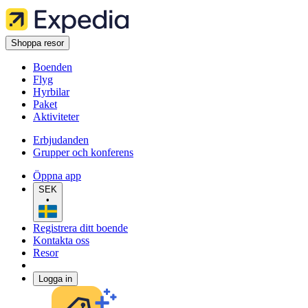
Shoppa resor
Boenden
Flyg
Hyrbilar
Paket
Aktiviteter
Erbjudanden
Grupper och konferens
Öppna app
SEK
•
Registrera ditt boende
Kontakta oss
Resor
Logga in