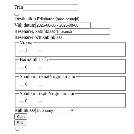
Från
Destination
Välj datum
Resenärer, kabinklass
Resenärer och kabinklass
Vuxna
Barn
2 till 17 år
Spädbarn i knät
Yngre än 2 år
Spädbarn i säte
Yngre än 2 år
Kabinklass
Klart
Sök