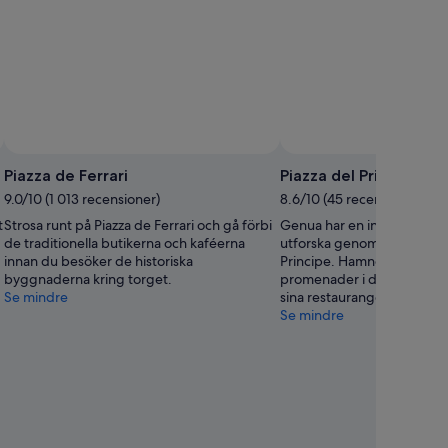
Piazza de Ferrari
Piazza del Principe
9.0/10 (1 013 recensioner)
8.6/10 (45 recensioner)
t
Strosa runt på Piazza de Ferrari och gå förbi
Genua har en intressant hi
de traditionella butikerna och kaféerna
utforska genom att besöka 
innan du besöker de historiska
Principe. Hamnen lockar till
byggnaderna kring torget.
promenader i detta område
Se mindre
sina restauranger.
Se mindre