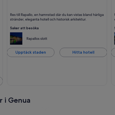
Rapallo
Se
Res till Rapallo, en hamnstad där du kan vistas bland härliga
Hav, Färjor och båtar och Båtar
St
stränder, eleganta hotell och historisk arkitektur.
Saker att besöka
Rapallos slott
Upptäck staden
Hitta hotell
r i Genua