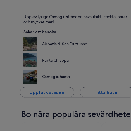
Camogli
Upplev lyxiga Camogli: stränder, havsutsikt, cocktailbarer
Stränder, Hav och Lyx
och mycket mer!
Saker att besöka
Abbazia di San Fruttuoso
Punta Chiappa
Camoglis hamn
Upptäck staden
Hitta hotell
Bo nära populära sevärdhete