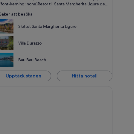
{font-kerning: none}Resor till Santa Margherita Ligure ger
dig möjlighet att upptäcka den orörda naturen mellan
Saker att besöka
Monte di Portofino och den vackra bukten.
Slottet Santa Margherita Ligure
Villa Durazzo
Bau Bau Beach
Upptäck staden
Hitta hotell