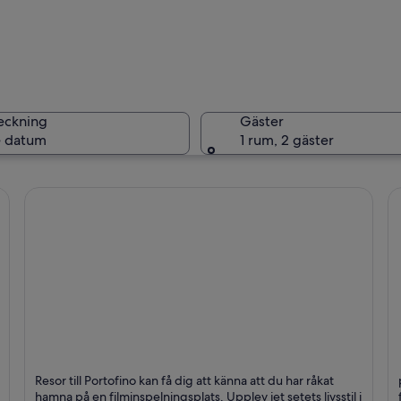
En utsmyc
eckning
Gäster
 datum
1 rum, 2 gäster
En gammal
en modern bro, båtar och en stadsbild med byggnader och en kyrka.
Portofino
S
Resor till Portofino kan få dig att känna att du har råkat
Trevliga människor, Stränder och Hav
S
hamna på en filminspelningsplats. Upplev jet setets livsstil i