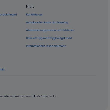
Hjälp
bo-bokningar)
Kontakta oss
Avboka eller ändra din bokning
Återbetalningsprocess och tidslinjer
Boka ett flyg med flygbolagskredit
Internationella resedokument
håll
rerade varumärken som tillhör Expedia, Inc.