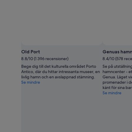
Old Port
Genuas hamn
8.8/10 (1 396 recensioner)
8.4/10 (578 rec
Bege dig till det kulturella området Porto
Se på utställni
Antico, där du hittar intressanta museer, en
hamncenter - et
livlig hamn och en avslappnad stämning.
Genua. Läget vid 
Se mindre
promenader i d
känt för sina bar
Se mindre