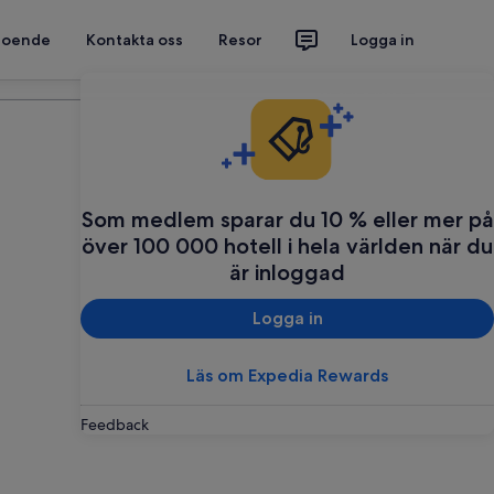
 boende
Kontakta oss
Resor
Logga in
Planera din resa
Som medlem sparar du 10 % eller mer på
över 100 000 hotell i hela världen när du
är inloggad
Logga in
Läs om Expedia Rewards
Feedback