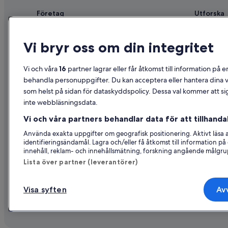
Företag
Utforska
Om
Reseguide f
Vi bryr oss om din integritet
Jobb
Hotell i Sve
Registrera ditt boende
Semesterbos
Vi och våra
16
partner lagrar eller får åtkomst till information på e
Samarbete
Semesterpak
behandla personuppgifter. Du kan acceptera eller hantera dina va
som helst på sidan för dataskyddspolicy. Dessa val kommer att sig
Reklam
Inrikesflyg
inte webbläsningsdata.
Affiliate Marketing
Biluthyrning
Vi och våra partners behandlar data för att tillhandah
Nyhetsrum
Alla sorter
Använda exakta uppgifter om geografisk positionering. Aktivt läsa
identifieringsändamål. Lagra och/eller få åtkomst till information 
innehåll, reklam- och innehållsmätning, forskning angående målgru
Lista över partner (leverantörer)
Visa syften
Avv
© 2026 Expedia, Inc., ett företag i Exp