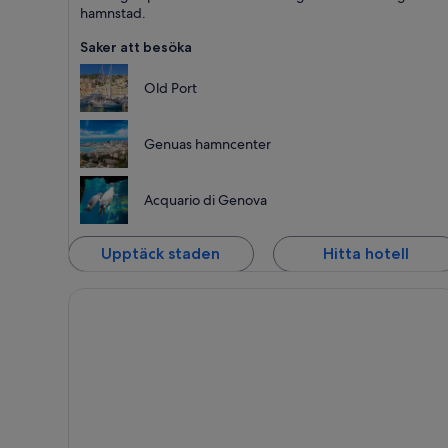
hamnstad.
Saker att besöka
Old Port
Genuas hamncenter
Acquario di Genova
Upptäck staden
Hitta hotell