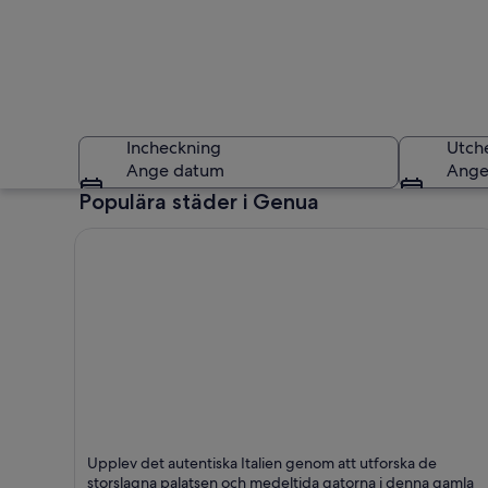
Incheckning
Utch
Ange datum
Ange
Populära städer i Genua
En hamnfront med 
Genua
Upplev det autentiska Italien genom att utforska de
Hamnar, Historisk och Akvarier
storslagna palatsen och medeltida gatorna i denna gamla