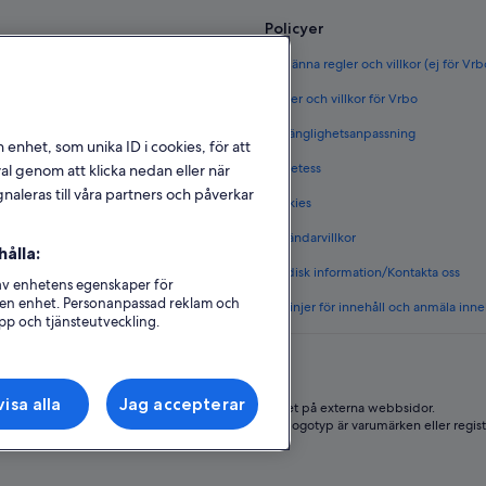
Policyer
ör Sverige
Allmänna regler och villkor (ej för Vr
rige
Regler och villkor för Vrbo
täder i Sverige
Tillgänglighetsanpassning
n enhet, som unika ID i cookies, för att
et i Sverige
Sekretess
l genom att klicka nedan eller när
naleras till våra partners och påverkar
Cookies
 i Sverige
Användarvillkor
ålla:
s boenden
Juridisk information/Kontakta oss
 av enhetens egenskaper för
på en enhet. Personanpassad reklam och
Riktlinjer för innehåll och anmäla inne
pp och tjänsteutveckling.
isa alla
Jag accepterar
Expedia, Inc ansvarar inte för innehållet på externa webbsidor.
edia Group. Med ensamrätt. Expedia och Expedias logotyp är varumärken eller regist