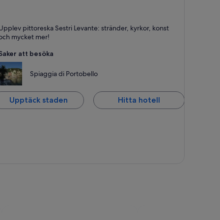
stri Levante
Upplev pittoreska Sestri Levante: stränder, kyrkor, konst
ränder, Slott och Kullar
och mycket mer!
Saker att besöka
Spiaggia di Portobello
Upptäck staden
Hitta hotell