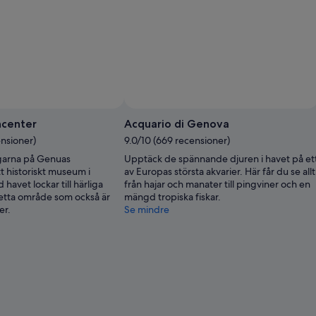
center
Acquario di Genova
ensioner)
9.0/10 (669 recensioner)
ngarna på Genuas
Upptäck de spännande djuren i havet på et
t historiskt museum i
av Europas största akvarier. Här får du se allt
havet lockar till härliga
från hajar och manater till pingviner och en
etta område som också är
mängd tropiska fiskar.
er.
Se mindre