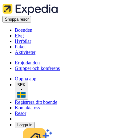
Shoppa resor
Boenden
Flyg
Hyrbilar
Paket
Aktiviteter
Erbjudanden
Grupper och konferens
Öppna app
SEK
•
Registrera ditt boende
Kontakta oss
Resor
Logga in