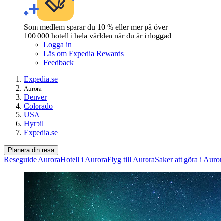
Som medlem sparar du 10 % eller mer på över
100 000 hotell i hela världen när du är inloggad
Logga in
Läs om Expedia Rewards
Feedback
Expedia.se
Aurora
Denver
Colorado
USA
Hyrbil
Expedia.se
Planera din resa
Reseguide Aurora
Hotell i Aurora
Flyg till Aurora
Saker att göra i Auro