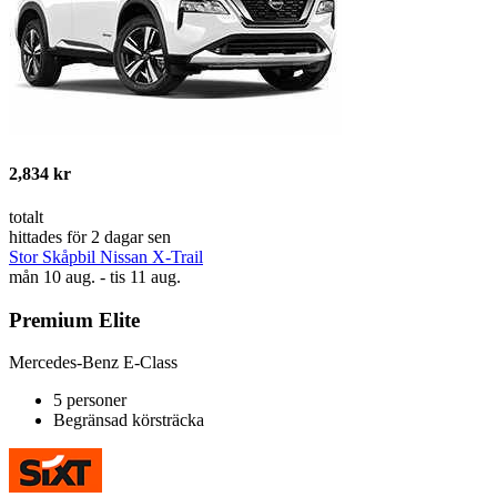
2,834 kr
totalt
hittades för 2 dagar sen
Stor Skåpbil Nissan X-Trail
mån 10 aug. - tis 11 aug.
Premium Elite
Mercedes-Benz E-Class
5 personer
Begränsad körsträcka