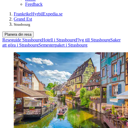
Feedback
Frankrike
Hyrbil
Expedia.se
Grand Est
Strasbourg
Planera din resa
Reseguide Strasbourg
Hotell i Strasbourg
Flyg till Strasbourg
Saker
att göra i Strasbourg
Semesterpaket i Strasbourg