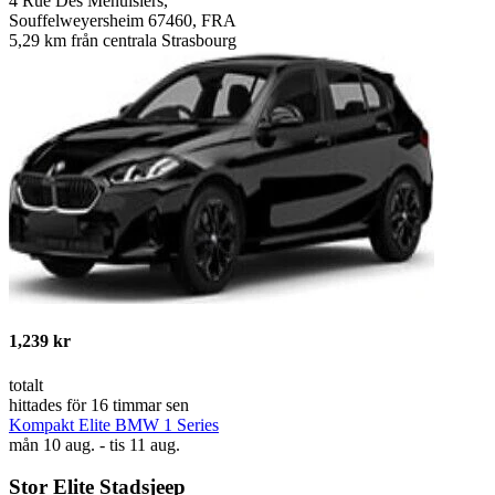
4 Rue Des Menuisiers,
Souffelweyersheim 67460, FRA
5,29 km från centrala Strasbourg
1,239 kr
totalt
hittades för 16 timmar sen
Kompakt Elite BMW 1 Series
mån 10 aug. - tis 11 aug.
Stor Elite Stadsjeep