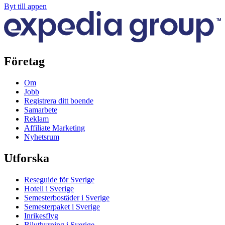
Byt till appen
Företag
Om
Jobb
Registrera ditt boende
Samarbete
Reklam
Affiliate Marketing
Nyhetsrum
Utforska
Reseguide för Sverige
Hotell i Sverige
Semesterbostäder i Sverige
Semesterpaket i Sverige
Inrikesflyg
Biluthyrning i Sverige