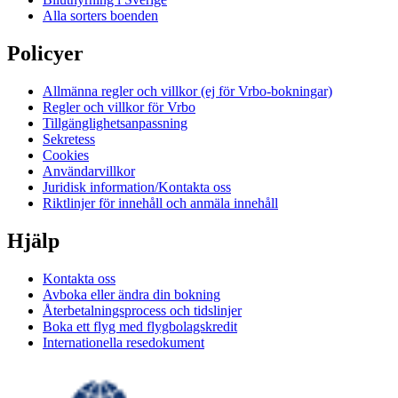
Alla sorters boenden
Policyer
Allmänna regler och villkor (ej för Vrbo-bokningar)
Regler och villkor för Vrbo
Tillgänglighetsanpassning
Sekretess
Cookies
Användarvillkor
Juridisk information/Kontakta oss
Riktlinjer för innehåll och anmäla innehåll
Hjälp
Kontakta oss
Avboka eller ändra din bokning
Återbetalningsprocess och tidslinjer
Boka ett flyg med flygbolagskredit
Internationella resedokument