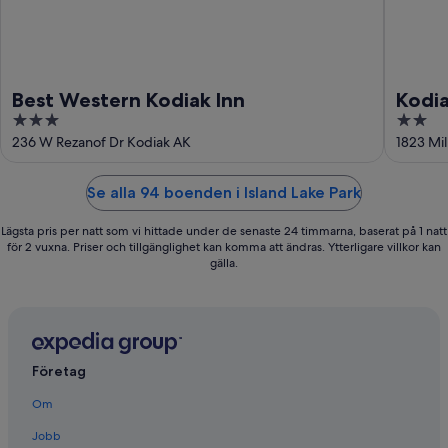
Best Western Kodiak Inn
Kodia
3
2
out
out
236 W Rezanof Dr Kodiak AK
1823 Mil
of
of
5
5
Se alla 94 boenden i Island Lake Park
Lägsta pris per natt som vi hittade under de senaste 24 timmarna, baserat på 1 natt
för 2 vuxna. Priser och tillgänglighet kan komma att ändras. Ytterligare villkor kan
gälla.
Företag
Om
Jobb