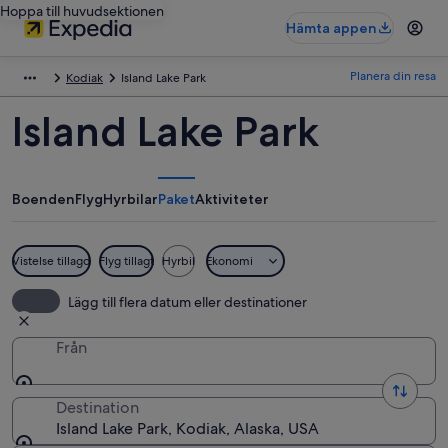
Hoppa till huvudsektionen
Hämta appen
Planera din resa
Kodiak
Island Lake Park
Island Lake Park
Boenden
Flyg
Hyrbilar
Paket
Aktiviteter
Vistelse tillagd
Flyg tillagt
Hyrbil
Ekonomi
Lägg till flera datum eller destinationer
Från
Destination
Island Lake Park, Kodiak, Alaska, USA