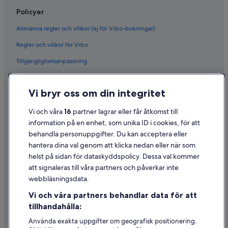
Policyer
Allmänna regler och villkor (ej för Vrbo-bokningar)
Regler och villkor för Vrbo
Tillgänglighetsanpassning
Sekretess
Vi bryr oss om din integritet
Cookies
Användarvillkor
Vi och våra
16
partner lagrar eller får åtkomst till
information på en enhet, som unika ID i cookies, för att
Juridisk information/Kontakta oss
behandla personuppgifter. Du kan acceptera eller
Riktlinjer för innehåll och anmäla innehåll
hantera dina val genom att klicka nedan eller när som
helst på sidan för dataskyddspolicy. Dessa val kommer
Hjälp
att signaleras till våra partners och påverkar inte
webbläsningsdata.
Kontakta oss
Vi och våra partners behandlar data för att
Avboka eller ändra din bokning
tillhandahålla:
Återbetalningsprocess och tidslinjer
Använda exakta uppgifter om geografisk positionering.