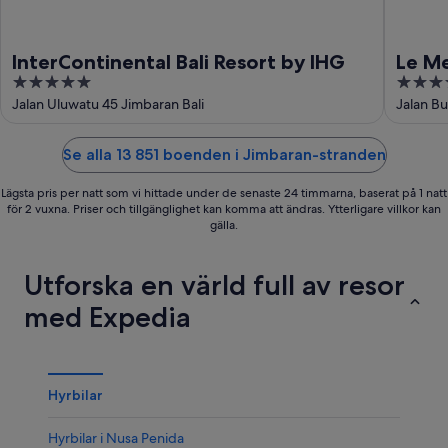
InterContinental Bali Resort by IHG
Le Me
5
5
out
out
Jalan Uluwatu 45 Jimbaran Bali
Jalan Bu
of
of
5
5
Se alla 13 851 boenden i Jimbaran-stranden
Lägsta pris per natt som vi hittade under de senaste 24 timmarna, baserat på 1 natt
för 2 vuxna. Priser och tillgänglighet kan komma att ändras. Ytterligare villkor kan
gälla.
Utforska en värld full av resor
med Expedia
Hyrbilar
Hyrbilar i Nusa Penida