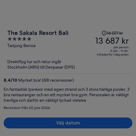
Priset
The Sakala Resort Bali
16 077 kr
var
13 687 kr
5
16 077 kr
out
Tanjung Benoa
per person
och
of
5 okt. - 9 okt.
hittades för 1 dag sedan
är
5
Direktflyg tur och retur ingår
nu
Stockholm (ARN) till Denpasar (DPS)
13 687 kr
per
8,4
/
10
Mycket bra! (618 recensioner)
person
En fantastisk lyxresor med egen strand och 3 stora härliga pooler. 3
bra restauranger och en ett mycket bra gym. Personalen är väldigt
trevliga och därför en väldigt lyckad vistelse
Recension från 20 juni 2026
Välj datum