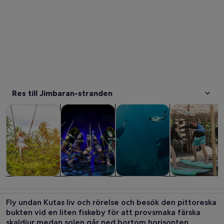
Res till Jimbaran-stranden
Öppnas i ny flik
Öppnas i ny flik
Turer och dagsutflykter
Historia och kultur
Privata och skräddarsydda tur
Vattenaktivitet
Turer och
Historia och
Privata och
Vattenaktivitet
dagsutflykter
kultur
skräddarsydda
Fly undan Kutas liv och rörelse och besök den pittoreska
turer
bukten vid en liten fiskeby för att provsmaka färska
skaldjur medan solen går ned bortom horisonten.