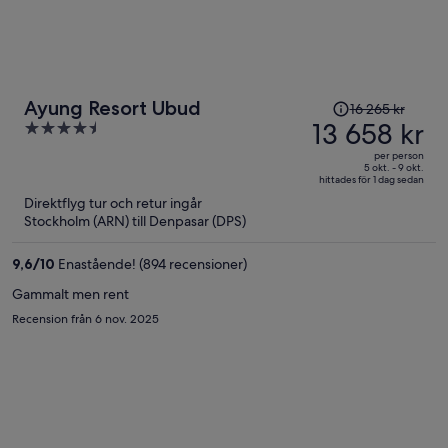
Priset
Ayung Resort Ubud
16 265 kr
var
13 658 kr
4.5
16 265 kr
out
per person
och
of
5 okt. - 9 okt.
hittades för 1 dag sedan
är
5
Direktflyg tur och retur ingår
nu
Stockholm (ARN) till Denpasar (DPS)
13 658 kr
per
9,6
/
10
Enastående! (894 recensioner)
person
Gammalt men rent
Recension från 6 nov. 2025