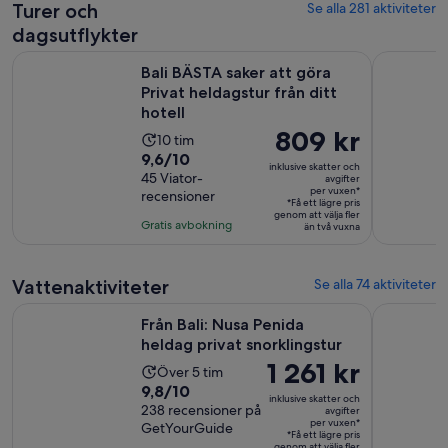
Turer och
Se alla 281 aktiviteter
dagsutflykter
Öp
Bali BÄSTA saker att göra Privat heldagstur från ditt hotell
Individuell
Bali BÄSTA saker att göra
Privat heldagstur från ditt
hotell
Priset
809 kr
Aktivitetens
10 tim
är
9.6
9,6/10
längd
inklusive skatter och
809 kr
av
45 Viator-
är
avgifter
per vuxen*
recensioner
per
10
10
*Få ett lägre pris
vuxen*
genom att välja fler
med
timmar
Gratis avbokning
än två vuxna
45
recensioner
Vattenaktiviteter
Se alla 74 aktiviteter
Öppnas i ny
Från Bali: Nusa Penida heldag privat snorklingstur
Bali - Nus
Från Bali: Nusa Penida
heldag privat snorklingstur
Priset
1 261 kr
Aktivitetens
Över 5 tim
är
9.8
9,8/10
längd
inklusive skatter och
1 261 kr
av
238 recensioner på
är
avgifter
per vuxen*
GetYourGuide
per
10
5
*Få ett lägre pris
genom att välja fler