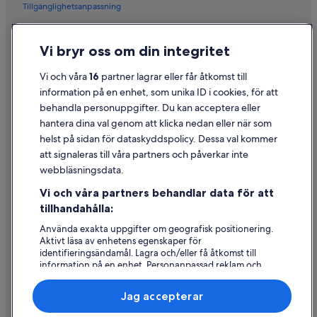
Tillgänglighetsanpassning
Sekretess
Vi bryr oss om din integritet
Cookies
Användarvillkor
Vi och våra
16
partner lagrar eller får åtkomst till
information på en enhet, som unika ID i cookies, för att
Juridisk information/Kontakta oss
behandla personuppgifter. Du kan acceptera eller
Riktlinjer för innehåll och anmäla innehåll
hantera dina val genom att klicka nedan eller när som
helst på sidan för dataskyddspolicy. Dessa val kommer
att signaleras till våra partners och påverkar inte
Hjälp
webbläsningsdata.
Kontakta oss
Vi och våra partners behandlar data för att
Avboka eller ändra din bokning
tillhandahålla:
Återbetalningsprocess och tidslinjer
Använda exakta uppgifter om geografisk positionering.
Aktivt läsa av enhetens egenskaper för
Boka ett flyg med flygbolagskredit
identifieringsändamål. Lagra och/eller få åtkomst till
information på en enhet. Personanpassad reklam och
Internationella resedokument
innehåll, reklam- och innehållsmätning, forskning
angående målgrupp och tjänsteutveckling.
Jag accepterar
Lista över partner (leverantörer)