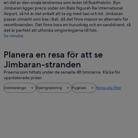
en del av den smala landremsa som leder till Bukithalvön. Byn
Jimbaran ligger precis söder om Balis Ngurah Rai International
Airport, så hit är det enkelt att ta sig med taxi och bil. Jimbaran
passar utmärkt som bas i Bali, då det finns massor av alternativ för
resortboenden. Det finns bara en huvudväg och en sandstrand, så
det är perfekt att utforska omgivningarna till fots.
Se mindre
Planera en resa för att se
Jimbaran-stranden
Priserna som hittats under de senaste 48 timmarna. Klicka för
uppdaterade priser.
Vistelselängd
Stjärngradering
Flygklass
Rensa alla filter