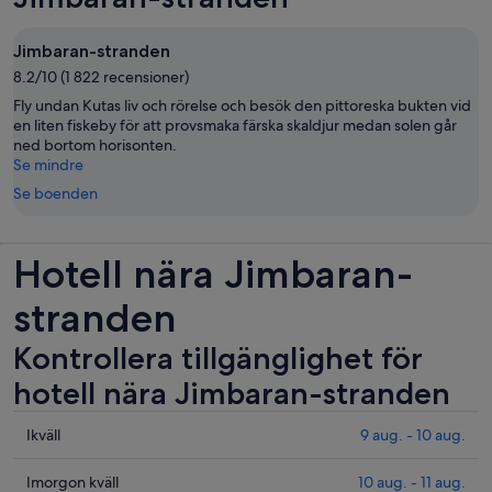
Jimbaran-stranden
8.2/10 (1 822 recensioner)
Fly undan Kutas liv och rörelse och besök den pittoreska bukten vid
en liten fiskeby för att provsmaka färska skaldjur medan solen går
ned bortom horisonten.
Se mindre
Se boenden
Hotell nära Jimbaran-
stranden
Kontrollera tillgänglighet för
hotell nära Jimbaran-stranden
Se
Ikväll
9 aug. - 10 aug.
priser
nära
Se
Imorgon kväll
10 aug. - 11 aug.