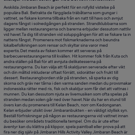
Avskilda Jimbaran Beach är perfekt för en rofylld vistelse på
populära Bali. Betrakta de färgglada träbåtarna som gungar i
vattnet, se fiskare komma tillbaka från en natt till havs och avnjut
dagens fångst i solnedgången på stranden. Strandklubbarna som
ligger mellan restaurangerna och barerna erbjuder dessutom nattliv
vid havet.Ta dig till stranden vid soluppgången för att se fiskare ta in
nattens fångst. Promenera mot fiskmarknaderna och beundra
lokalbefolkningen som rensar och skyltar sina varor med
expertis.Det mesta av fisken kommer att serveras på
barbecuerestaurangerna till kvällen. Hit kommer folk från Kuta och
andra ställen på Bali för att avnjuta delikatesserna på
restaurangerna. Du kan välja att få skaldjuren serverade efter vikt
och din måltid inkluderar oftast förrätt, sidorätter och frukt till
dessert. Restaurangborden står på stranden, så sparka av dig
skorna och gräv ner tårna i den varma sanden medan du provsmakar
indonesiska rätter med ris, fisk och skaldjur som får det att vattnas i
munnen. Du kan dessutom njuta av livemusiken som ofta spelas på
stranden medan solen går ned över havet.När du har en stund till
övers kan du promenera till Kelan Beach, norr om Kedonganan.
Kelan erbjuder utsikt över Jimbaranbukten - en väldigt idyllisk syn.
Beställ förfriskningar på någon av restaurangerna vid vattnet innan
du besöker områdets traditionella tempel. Om du är ute efter
äventyr kan du klättra på klippor, spela paintball eller prova på att
fira ner dig själv på Jimbaran Hills Activity Valley.Jimbaran Beach är