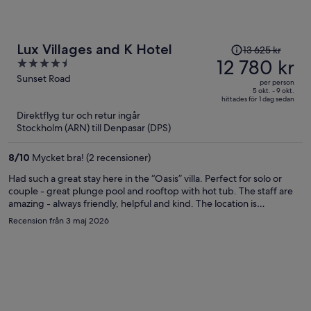
Priset
Lux Villages and K Hotel
13 625 kr
var
12 780 kr
4.5
13 625 kr
out
Sunset Road
per person
och
of
5 okt. - 9 okt.
hittades för 1 dag sedan
är
5
Direktflyg tur och retur ingår
nu
Stockholm (ARN) till Denpasar (DPS)
12 780 kr
per
8
/
10
Mycket bra! (2 recensioner)
person
Had such a great stay here in the “Oasis” villa. Perfect for solo or
couple - great plunge pool and rooftop with hot tub. The staff are
amazing - always friendly, helpful and kind. The location is
wonderful - close to great restaurants, shopping and the beach.
Recension från 3 maj 2026
The property is building some extra villas so there will be various
sizes for families etc in coming months. Highly recommend staying
here!