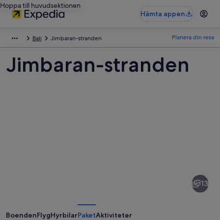
Hoppa till huvudsektionen
Hämta appen
Planera din resa
Bali
Jimbaran-stranden
Jimbaran-stranden
Bilder
av
Jimbaran-
13
stranden
Boenden
Flyg
Hyrbilar
Paket
Aktiviteter