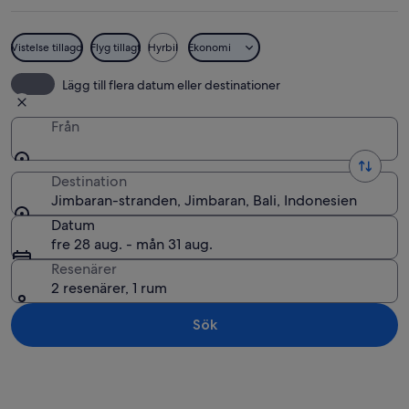
Vistelse tillagd
Flyg tillagt
Hyrbil
Ekonomi
En strand i natt med en matvagn, en p
Lägg till flera datum eller destinationer
Från
Destination
Jimbaran-stranden, Jimbaran, Bali, Indonesien
Datum
fre 28 aug. - mån 31 aug.
Resenärer
2 resenärer, 1 rum
Sök
Utforska karta