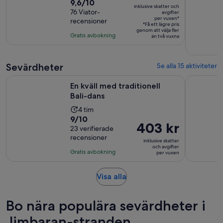
är
9.6
9,6/10
längd
inklusive skatter och
359 kr
av
76 Viator-
är
avgifter
per vuxen*
recensioner
per
10
2
*Få ett lägre pris
genom att välja fler
vuxen*
med
timmar
Gratis avbokning
än två vuxna
76
recensioner
Sevärdheter
Se alla 15 aktiviteter
Öppnas i ny flik
En kväll med traditionell Bali-dans
Biljetter t
En kväll med traditionell
Bali-dans
Aktivitetens
4 tim
9.0
9/10
längd
Priset
403 kr
av
23 verifierade
är
är
recensioner
10
4
inklusive skatter
403 kr
och avgifter
med
timmar
Gratis avbokning
per vuxen
per
23
vuxen
recensioner
Öppnas
Visa alla
i
ny
Bo nära populära sevärdheter i
flik
Jimbaran-stranden