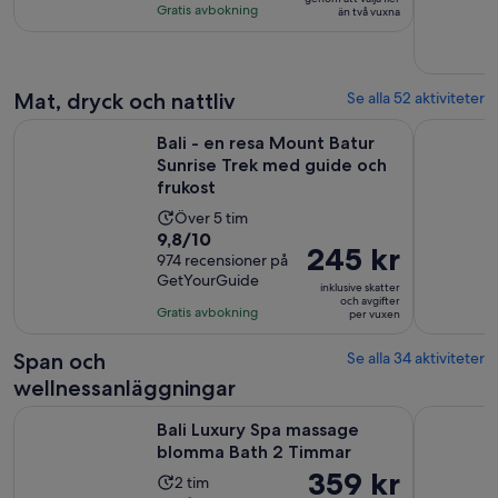
vuxen*
med
timmar
Gratis avbokning
än två vuxna
238
recensioner
Mat, dryck och nattliv
Se alla 52 aktiviteter
Bali - en resa Mount Batur Sunrise Trek med guide och fruko
Bali/Benoa
Bali - en resa Mount Batur
Sunrise Trek med guide och
frukost
Aktivitetens
Över 5 tim
9.8
9,8/10
längd
Priset
245 kr
av
974 recensioner på
är
är
GetYourGuide
10
5
inklusive skatter
245 kr
och avgifter
med
timmar
Gratis avbokning
per vuxen
per
974
vuxen
recensioner
Span och
Se alla 34 aktiviteter
wellnessanläggningar
Öppnas i ny 
Bali Luxury Spa massage blomma Bath 2 Timmar
Bali - Mas
Bali Luxury Spa massage
blomma Bath 2 Timmar
Priset
359 kr
Aktivitetens
2 tim