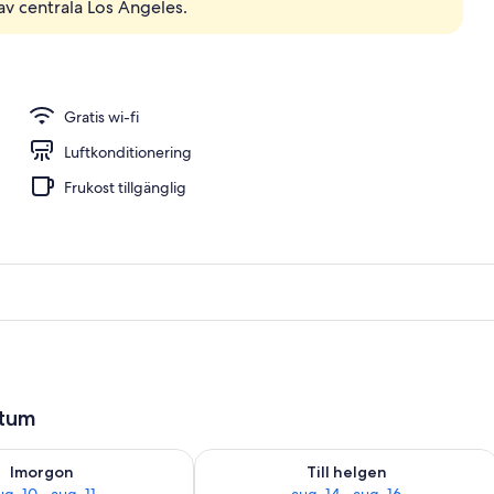
 av centrala Los Angeles.
ad
Gratis wi-fi
Luftkonditionering
Frukost tillgänglig
atum
0
llgängligheten för imorgon aug. 10 - aug. 11
Kontrollera tillgängligheten för den h
Imorgon
Till helgen
ug. 10 - aug. 11
aug. 14 - aug. 16