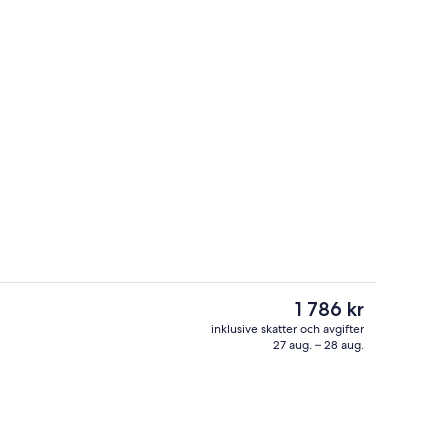
eras
Reception
Det
1 786 kr
nuvarande
inklusive skatter och avgifter
priset
27 aug. – 28 aug.
eras
Bar (på boendet)
är
1 786 kr