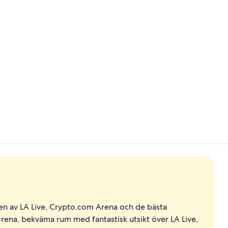
Frukost serv
Frukost serv
ten av LA Live, Crypto.com Arena och de bästa
 av rena, bekväma rum med fantastisk utsikt över LA Live,