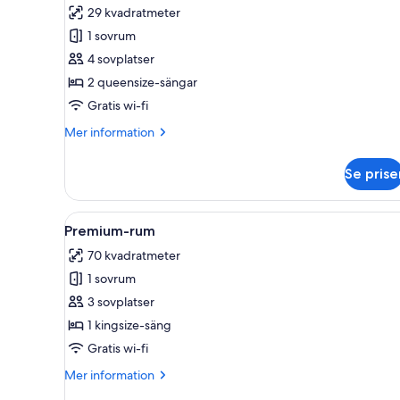
för
29 kvadratmeter
Superior-
1 sovrum
rum
4 sovplatser
-
2 queensize-sängar
2
Gratis wi-fi
queensize-
sängar
Mer
Mer information
information
om
Se prise
Superior-
rum
-
Öppna
Ett modernt hotellrum med en g
4
2
Premium-rum
alla
queensize-
70 kvadratmeter
sängar
foton
1 sovrum
för
Premium-
3 sovplatser
rum
1 kingsize-säng
Gratis wi-fi
Mer
Mer information
information