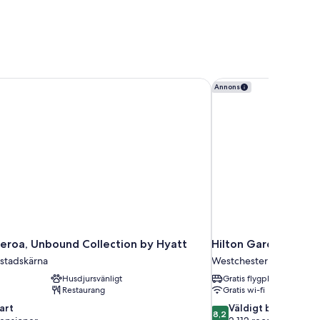
eroa, Unbound Collection by Hyatt
Hilton Garden Inn LA
Annons
ueroa, Unbound Collection by Hyatt
Hilton Garden Inn L
 stadskärna
Westchester
Husdjursvänligt
Gratis flygplatstransfer
Restaurang
Gratis wi-fi
8.2
art
Väldigt bra
8,2
av