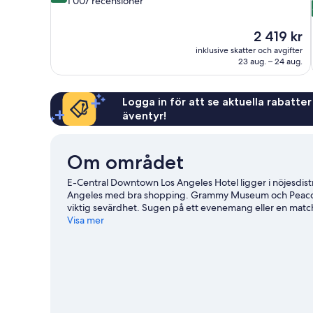
1 007 recensioner
10,
Underbart,
Priset
2 419 kr
1 007 recensioner
är
inklusive skatter och avgifter
2 419 kr
23 aug. – 24 aug.
Logga in för att se aktuella rabatter
äventyr!
Om området
E-Central Downtown Los Angeles Hotel ligger i nöjesdistr
Angeles med bra shopping. Grammy Museum och Peacock Th
viktig sevärdhet. Sugen på ett evenemang eller en matc
Angeles Convention Center. Gäster uppskattar detta hotel
Visa mer