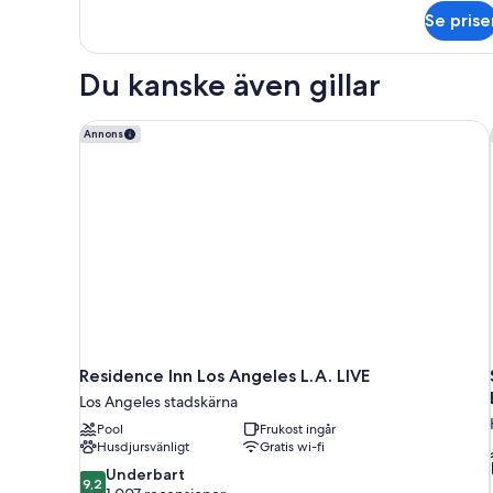
om
Se prise
Premium-
rum
Du kanske även gillar
Residence Inn Los Angeles L.A. LIVE
Annons
Residence Inn Los Angeles L.A. LIVE
Los Angeles stadskärna
Pool
Frukost ingår
Husdjursvänligt
Gratis wi-fi
9.2
Underbart
9,2
av