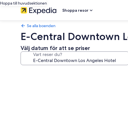
Hoppa till huvudsektionen
Shoppa resor
Se alla boenden
E-Central Downtown L
Välj datum för att se priser
Vart reser du?
Fotogalleri
för
E-
Central
Downtown
Los
Angeles