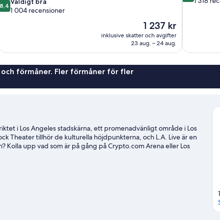
1 318 re
8.4
Väldigt bra
8,4
10,
av
1 004 recensioner
Underbart,
10,
Priset
1 237 kr
1 318 recens
Väldigt
är
inklusive skatter och avgifter
bra,
1 237 kr
23 aug. – 24 aug.
1 004 recensioner
 och förmåner. Fler förmåner för fler
iktet i Los Angeles stadskärna, ett promenadvänligt område i Los
eater tillhör de kulturella höjdpunkterna, och L.A. Live är en
h? Kolla upp vad som är på gång på Crypto.com Arena eller Los
l för det centrala läget.
Gå till vår reseguide för Los Angeles