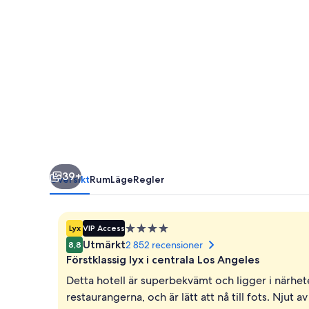
Hotel
39+
Översikt
Rum
Läge
Regler
4.0-
Lyx
VIP Access
stjärnigt
Utmärkt
2 852 recensioner
8,8
boende
Förstklassig lyx i centrala Los Angeles
Detta hotell är superbekvämt och ligger i närhe
restaurangerna, och är lätt att nå till fots. Njut