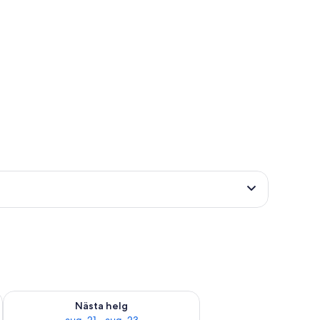
är helgen aug. 14 - aug. 16
Kontrollera tillgängligheten för nästa helg aug. 21 - aug. 23
Nästa helg
aug. 21 - aug. 23