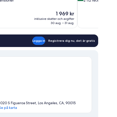
censioner
2 112 recensioner
10,
Väldigt
Priset
1 969 kr
ioner
bra,
är
2 112 recensioner
inklusive skatter och avgifter
1 969 kr
30 aug. – 31 aug.
Logga in
Registrera dig nu, det är gratis
1020 S Figueroa Street, Los Angeles, CA, 90015
Se på karta