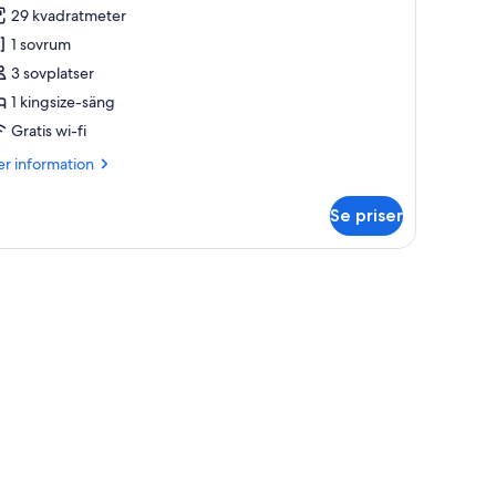
ör
29 kvadratmeter
uperior-
1 sovrum
um
3 sovplatser
1 kingsize-säng
Gratis wi-fi
ingsize-
äng
er
r information
formation
m
Se priser
perior-
m
d gardiner, en tavla på väggen och utsikt över en byggnad utanför.
ngsize-
ng