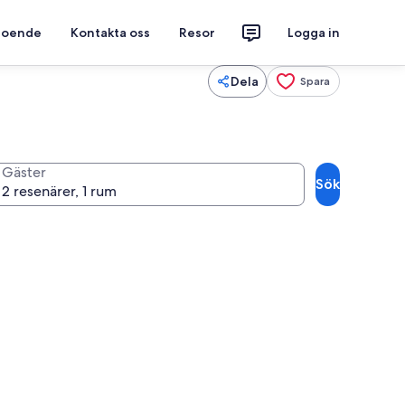
 boende
Kontakta oss
Resor
Logga in
Dela
Spara
Gäster
Sök