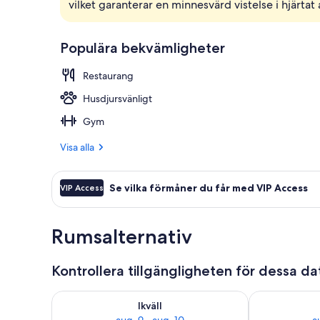
vilket garanterar en minnesvärd vistelse i hjärtat
Boendets fas
Populära bekvämligheter
Restaurang
Husdjursvänligt
Gym
Visa alla
Se vilka förmåner du får med VIP Access
VIP Access
Rumsalternativ
Kontrollera tillgängligheten för dessa d
Kontrollera tillgängligheten för ikväll aug. 9 - aug. 1
Kontrollera ti
Ikväll
aug. 9 - aug. 10
a