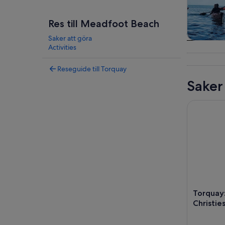
Res till Meadfoot Beach
Saker att göra
Turer 
Activities
dagsutfl
Reseguide till Torquay
Saker
Torquay: R
Torquay
Christies