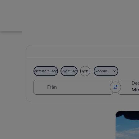
Vistelse tillagd
Flyg tillagt
Hyrbil
Ekonomi
Från
Des
En strandpromenad 
Utforska karta
Turer och 