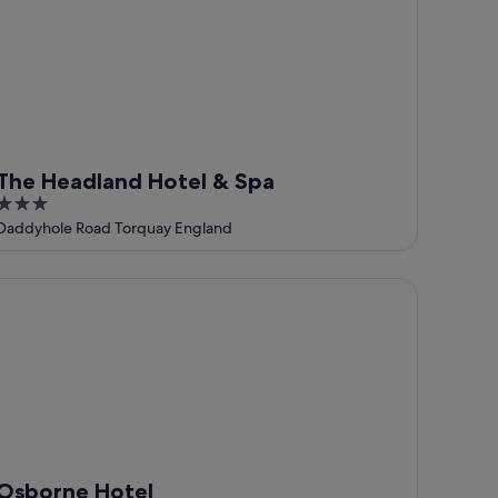
The Headland Hotel & Spa
3
out
Daddyhole Road Torquay England
of
5
borne Hotel
Osborne Hotel