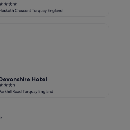
4
out
Hesketh Crescent Torquay England
of
5
vonshire Hotel
Devonshire Hotel
3.5
out
Parkhill Road Torquay England
of
5
ör