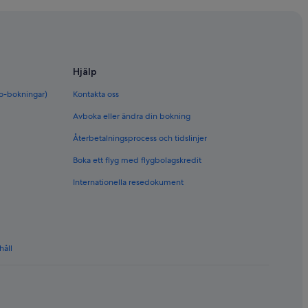
Hjälp
bo-bokningar)
Kontakta oss
Avboka eller ändra din bokning
Återbetalningsprocess och tidslinjer
Boka ett flyg med flygbolagskredit
Internationella resedokument
håll