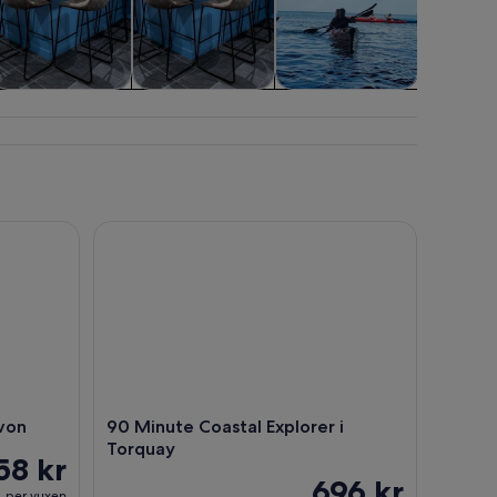
Mat, dryck och
Kurser och
Djur och natur
nattliv
workshoppar
n
90 Minute Coastal Explorer i Torquay
evon
90 Minute Coastal Explorer i
Torquay
58 kr
696 kr
per vuxen