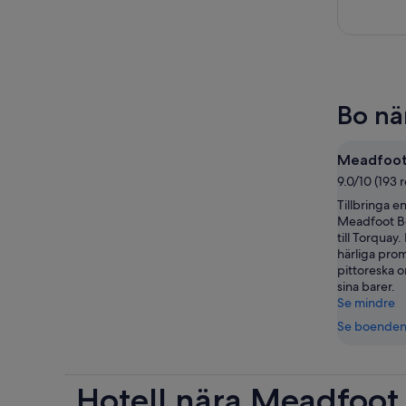
Bo nä
Meadfoot
9.0/10 (193 
Tillbringa en
Meadfoot Be
till Torquay.
härliga pro
pittoreska 
sina barer.
Se mindre
Se boende
Hotell nära Meadfoot