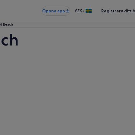
•
Öppna app
SEK
Registrera ditt
t Beach
ach