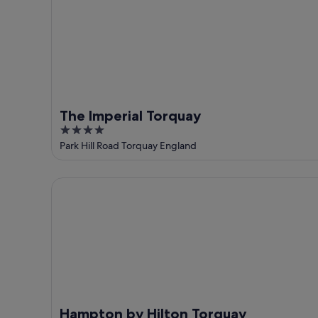
The Imperial Torquay
4
out
Park Hill Road Torquay England
of
5
Hampton by Hilton Torquay
Hampton by Hilton Torquay