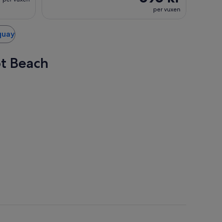
per vuxen
rquay
ot Beach