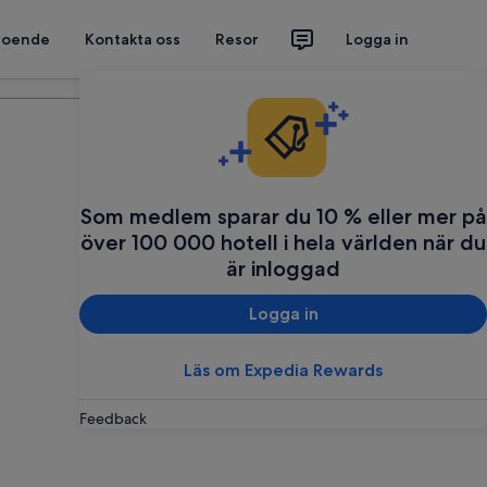
 boende
Kontakta oss
Resor
Logga in
Planera din resa
Som medlem sparar du 10 % eller mer på
över 100 000 hotell i hela världen när du
är inloggad
Logga in
Läs om Expedia Rewards
Feedback