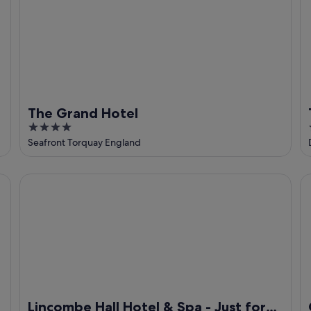
The Grand Hotel
4
out
Seafront Torquay England
of
5
Lincombe Hall Hotel & Spa - Just for Adults
Os
Lincombe Hall Hotel & Spa - Just for