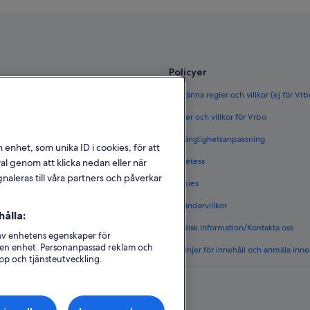
Policyer
ör Sverige
Allmänna regler och villkor (ej för Vr
rige
Regler och villkor för Vrbo
täder i Sverige
Tillgänglighetsanpassning
n enhet, som unika ID i cookies, för att
et i Sverige
Sekretess
l genom att klicka nedan eller när
naleras till våra partners och påverkar
Cookies
 i Sverige
Användarvillkor
ålla:
s boenden
Juridisk information/Kontakta oss
 av enhetens egenskaper för
på en enhet. Personanpassad reklam och
Riktlinjer för innehåll och anmäla inne
pp och tjänsteutveckling.