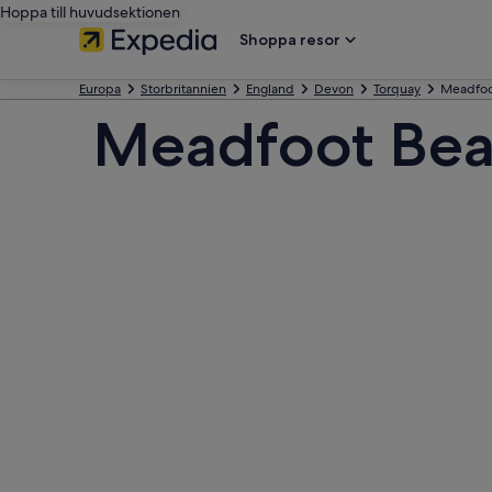
Hoppa till huvudsektionen
Shoppa resor
Europa
Storbritannien
England
Devon
Torquay
Meadfoo
Meadfoot Be