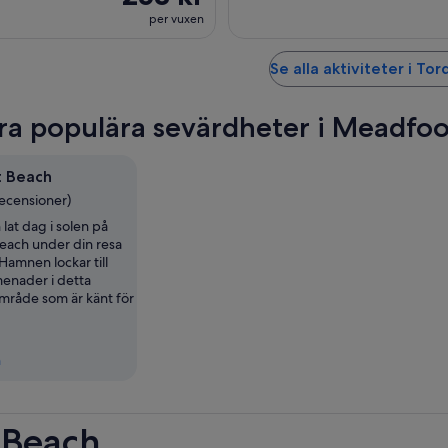
per vuxen
Se alla aktiviteter i To
ra populära sevärdheter i Meadfo
 Beach
recensioner)
 lat dag i solen på
ach under din resa
 Hamnen lockar till
menader i detta
område som är känt för
n
 Beach