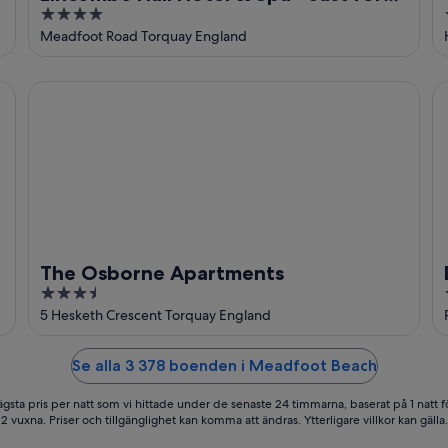
4
Adults
out
Meadfoot Road Torquay England
of
5
The Osborne Apartments
De
The Osborne Apartments
3.5
out
5 Hesketh Crescent Torquay England
of
5
Se alla 3 378 boenden i Meadfoot Beach
ägsta pris per natt som vi hittade under de senaste 24 timmarna, baserat på 1 natt f
2 vuxna. Priser och tillgänglighet kan komma att ändras. Ytterligare villkor kan gälla.