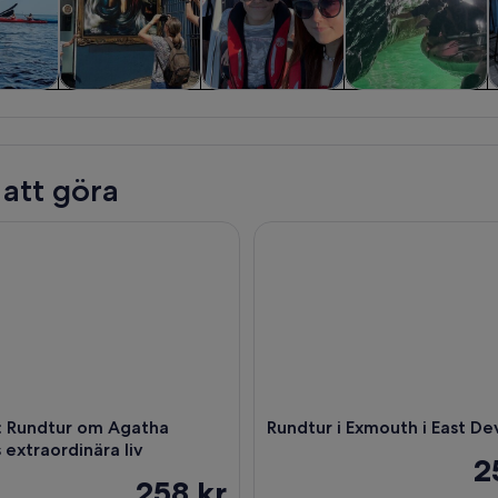
och
Historia och
Privata och
Vattenaktiviteter
ykter
kultur
skräddarsydda
turer
 att göra
undtur om Agatha Christies extraordinära liv
Rundtur i Exmouth i East Devo
: Rundtur om Agatha
Rundtur i Exmouth i East D
 extraordinära liv
2
258 kr