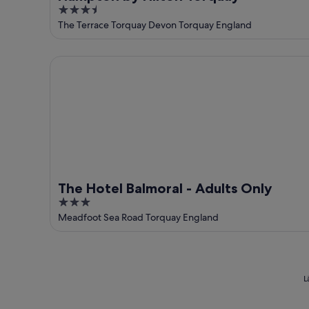
3.5
out
The Terrace Torquay Devon Torquay England
of
5
The Hotel Balmoral - Adults Only
The Hotel Balmoral - Adults Only
3
out
Meadfoot Sea Road Torquay England
of
5
L