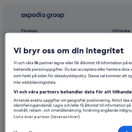
Företag
Utforska
Om
Reseguide f
Vi bryr oss om din integritet
Jobb
Hotell i Sve
Registrera ditt boende
Semesterbos
Vi och våra
16
partner lagrar eller får åtkomst till information på e
Samarbete
Semesterpak
behandla personuppgifter. Du kan acceptera eller hantera dina va
som helst på sidan för dataskyddspolicy. Dessa val kommer att sig
Reklam
Inrikesflyg
inte webbläsningsdata.
Affiliate Marketing
Biluthyrning
Vi och våra partners behandlar data för att tillhandah
Nyhetsrum
Alla sorter
Använda exakta uppgifter om geografisk positionering. Aktivt läsa
identifieringsändamål. Lagra och/eller få åtkomst till information 
innehåll, reklam- och innehållsmätning, forskning angående målgru
Lista över partner (leverantörer)