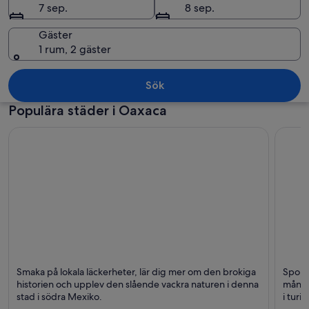
7 sep.
8 sep.
Gäster
1 rum, 2 gäster
En turkosfärgad strand med en rad fä
Sök
Populära städer i Oaxaca
Oaxaca
Santa 
Smaka på lokala läckerheter, lär dig mer om den brokiga
Sportd
Katedraler,
Stränd
historien och upplev den slående vackra naturen i denna
många
Kyrkor och
stad i södra Mexiko.
i turi
Kultur