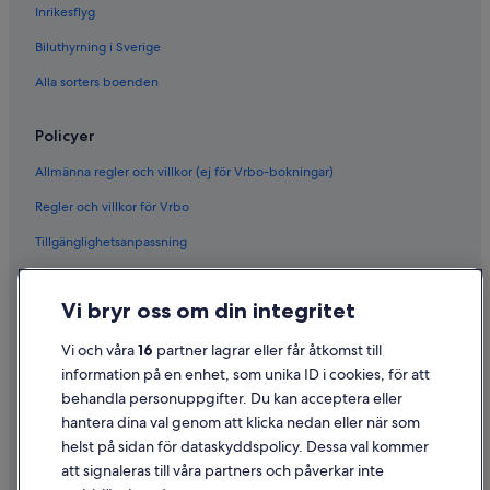
Inrikesflyg
Biluthyrning i Sverige
Alla sorters boenden
Policyer
Allmänna regler och villkor (ej för Vrbo-bokningar)
Regler och villkor för Vrbo
Tillgänglighetsanpassning
Sekretess
Vi bryr oss om din integritet
Cookies
Användarvillkor
Vi och våra
16
partner lagrar eller får åtkomst till
information på en enhet, som unika ID i cookies, för att
Juridisk information/Kontakta oss
behandla personuppgifter. Du kan acceptera eller
Riktlinjer för innehåll och anmäla innehåll
hantera dina val genom att klicka nedan eller när som
helst på sidan för dataskyddspolicy. Dessa val kommer
att signaleras till våra partners och påverkar inte
Hjälp