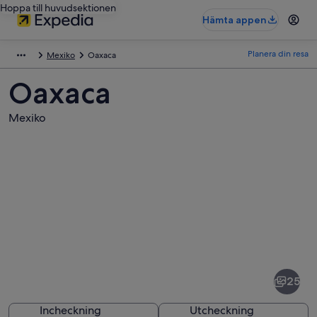
Hoppa till huvudsektionen
Hämta appen
Planera din resa
Mexiko
Oaxaca
Oaxaca
Mexiko
Bilder
av
Oaxaca
25
Incheckning
Utcheckning