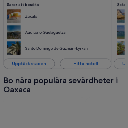
Saker att besöka
Saker
Zócalo
Auditorio Guelaguetza
Santo Domingo de Guzmán-kyrkan
Upptäck staden
Hitta hotell
Up
Bo nära populära sevärdheter i
Oaxaca