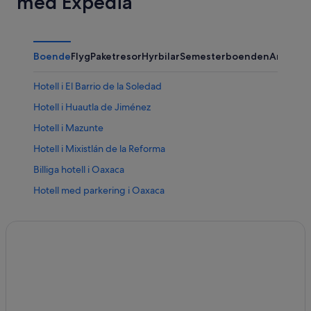
med Expedia
Boende
Flyg
Paketresor
Hyrbilar
Semesterboenden
Annat
Hotell i El Barrio de la Soledad
Hotell i Huautla de Jiménez
Hotell i Mazunte
Hotell i Mixistlán de la Reforma
Billiga hotell i Oaxaca
Hotell med parkering i Oaxaca
B&B i Puerto Escondido
Vandrarhem i Puerto Escondido
Familjehotell i Puerto Escondido
Hotell på LVR i Puerto Escondido
Lyxhotell i Puerto Escondido