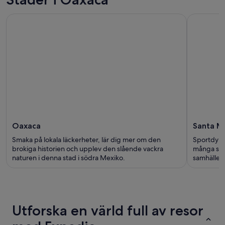
Oaxaca
Santa M
Smaka på lokala läckerheter, lär dig mer om den
Sportdyk v
brokiga historien och upplev den slående vackra
många str
naturen i denna stad i södra Mexiko.
samhällen 
Utforska en värld full av resor