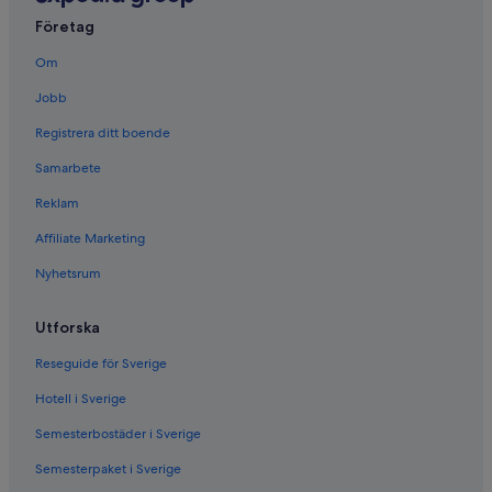
Hotell i Santa María Pápalo
Företag
Hotell i Santiago Comaltepec
Om
Hotell i Santiago Lachiguiri
Jobb
Hotell i Santiago Nacaltepec
Registrera ditt boende
Hotell i Santo Domingo Tepuxtepec
Samarbete
3-Stjärniga hotell i Puerto Escondido
Reklam
Affiliate Marketing
Nyhetsrum
Utforska
Reseguide för Sverige
Hotell i Sverige
Semesterbostäder i Sverige
Semesterpaket i Sverige