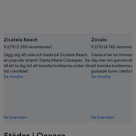
Zicatela Beach
Zócalo
9.2/10 (1 253 recensioner)
9.2/10 (4 742 recensione
Lägg dig att sola och bada på Zicatela Beach,
Oaxaca har en intressant
en populär strand i Santa María Colotepec. Se
dig mer om genom att be
till att ta dig tid att besöka butikerna under din
att besöka butikerna och
tid i området.
guidade turer i detta ku
Se mindre
Se mindre
Se boenden
Se boenden
Städer i Oaxaca