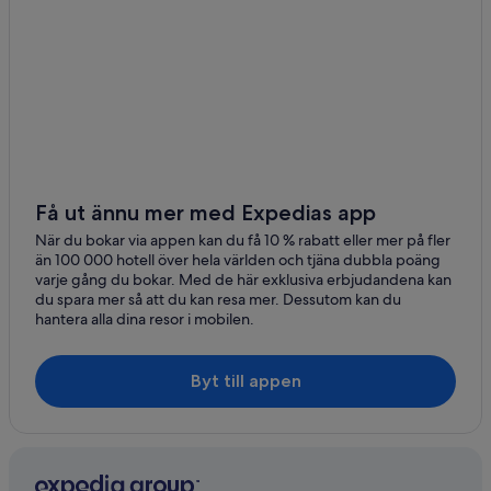
Lägenheter i Puerto Escondido
Villor i Puerto Escondido
Hotell i San Andrés Cabecera Nueva
Hotell i San Felipe Tejalápam
Hotell i San Juan Atepec
Hotell i San Juan Bautista Valle Nacional
Hotell i San Juan Ñumí
Få ut ännu mer med Expedias app
Hotell i San Lorenzo Cacaotepec
När du bokar via appen kan du få 10 % rabatt eller mer på fler
än 100 000 hotell över hela världen och tjäna dubbla poäng
Hotell i San Martín Huamelúlpam
varje gång du bokar. Med de här exklusiva erbjudandena kan
du spara mer så att du kan resa mer. Dessutom kan du
Hotell i San Miguel Yotao
hantera alla dina resor i mobilen.
Hotell i San Nicolás
Hotell i San Pedro Ixtlahuaca
Byt till appen
Hotell i San Pedro Teozacoalco
Hotell i Santa Catarina Ixtepeji
Lägenheter i Santa María Huatulco