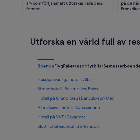
arv som förtjänar att utforskas i alla dess
på de när
former.
Frankrikes
Utforska en värld full av r
Boende
Flyg
Paketresor
Hyrbilar
Semesterboend
Husdjursvänliga hotell i Albi
Strandhotell i Balaruc-les-Bains
Hotell på Grand bleu i Banyuls-sur-Mer
All inclusive-hotell i Carcassonne
Hotell på VVF i Cavagnac
Slott i Chateauneuf-de-Randon
4-Stjärniga hotell i Saint-Marcel-de-Careiret