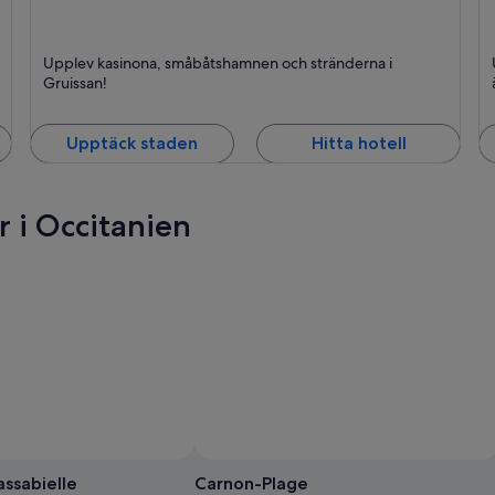
Gruissan
L
Upplev kasinona, småbåtshamnen och stränderna i
Kasinon, Stränder och Hamnar
S
Gruissan!
Upptäck staden
Hitta hotell
 i Occitanien
ssabielle
Carnon-Plage