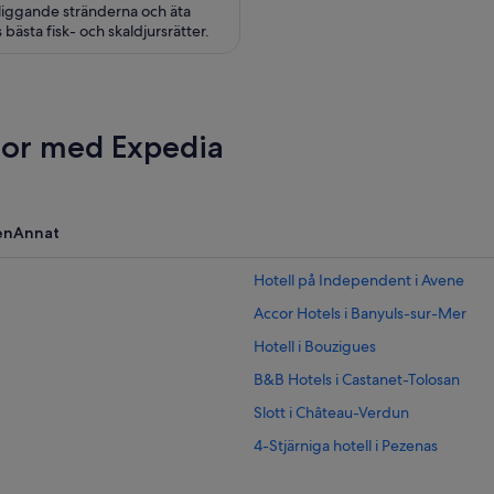
liggande stränderna och äta
 bästa fisk- och skaldjursrätter.
esor med Expedia
en
Annat
Hotell på Independent i Avene
Accor Hotels i Banyuls-sur-Mer
Hotell i Bouzigues
B&B Hotels i Castanet-Tolosan
Slott i Château-Verdun
4-Stjärniga hotell i Pezenas
Hotell på VVF i Le Barcarès