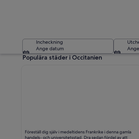
Incheckning
Utch
Ange datum
Ange
Populära städer i Occitanien
En historisk katedr
Montpellier
Föreställ dig själv i medeltidens Frankrike i denna gamla
Promenad, Historisk och Affärsresor
handels- och universitetsstad. Dra sedan fördel av att