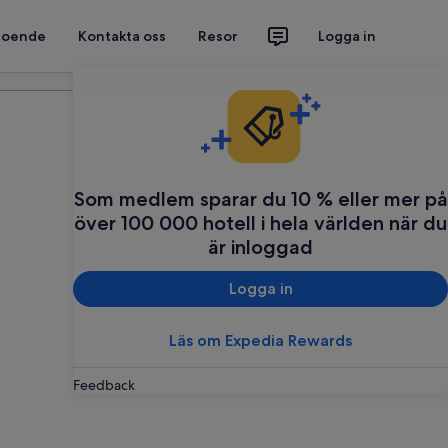
 boende
Kontakta oss
Resor
Logga in
Planera din resa
Som medlem sparar du 10 % eller mer på
över 100 000 hotell i hela världen när du
är inloggad
Logga in
Läs om Expedia Rewards
Feedback