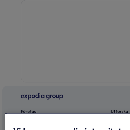
Lyxhotell i L'Isle-Jourdain
Hotell i Mauran
B&B Hotels i Narbonne
Hotell i Ordan-Larroque
Hotell i Serdinya
Villor i Sommieres
3-Stjärniga hotell i Monjoi
Företag
Utforska
Om
Reseguide f