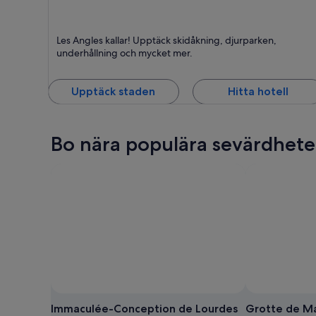
Les Angles
Les Angles kallar! Upptäck skidåkning, djurparken,
Skidåkning, Djurpark och Underhållning
underhållning och mycket mer.
Upptäck staden
Hitta hotell
Bo nära populära sevärdheter
Immaculée-Conception de Lourdes
Grotte de Ma