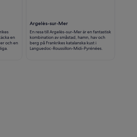
Argelès-sur-Mer
rikes
En resa till Argelès-sur-Mer är en fantastisk
täcka en
kombination av småstad, hamn, hav och
ter och en
berg på Frankrikes katalanska kust i
diga.
Languedoc-Roussillon-Midi-Pyrénées.