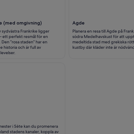
e (med omgivning)
Agde
av sydvästra Frankrike ligger
Planera en resa till Agde på Frank
– ett perfekt resmål för en
södra Medelhavskust för att upp
Den ”rosa staden” har en
medeltida stad med grekiska röt
historia och är full av
kustby där kläder inte är nödvän
levelser.
mester i Sète kan du promenera
land stadens kanaler, koppla av