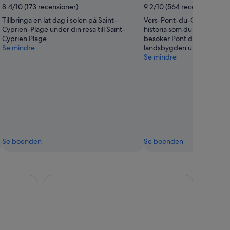
8.4/10 (173 recensioner)
9.2/10 (564 recensioner)
Tillbringa en lat dag i solen på Saint-
Vers-Pont-du-Gard har en 
Cyprien-Plage under din resa till Saint-
historia som du kan lära d
Cyprien Plage.
besöker Pont du Gard (akve
Se mindre
landsbygden under din tid
Se mindre
Se boenden
Se boenden