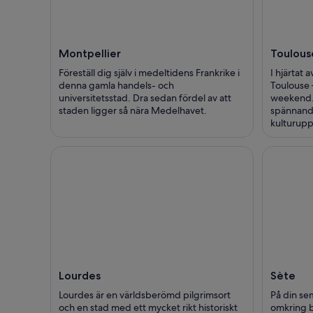
Montpellier
Toulous
Föreställ dig själv i medeltidens Frankrike i
I hjärtat 
denna gamla handels- och
Toulouse 
universitetsstad. Dra sedan fördel av att
weekend. 
staden ligger så nära Medelhavet.
spännande 
kulturupp
Lourdes
Sète
Lourdes är en världsberömd pilgrimsort
På din se
och en stad med ett mycket rikt historiskt
omkring b