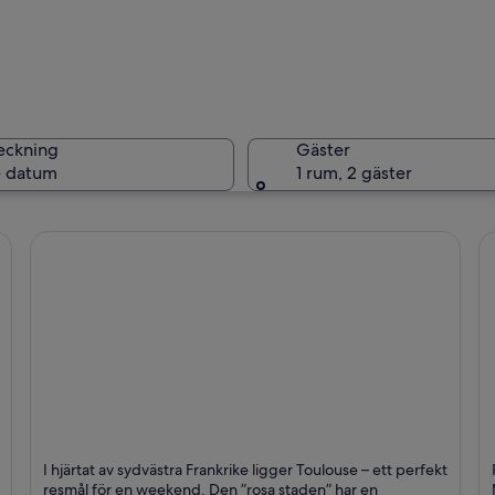
En histor
eckning
Gäster
 datum
1 rum, 2 gäster
Ett stort
al med ett högt torn och en bro som leder fram till den.
Toulouse (med omgivning)
A
I hjärtat av sydvästra Frankrike ligger Toulouse – ett perfekt
Affärsresor, Historisk och Kaféer
G
resmål för en weekend. Den ”rosa staden” har en