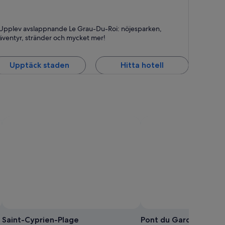
e Grau-Du-Roi
Upplev avslappnande Le Grau-Du-Roi: nöjesparken,
tränder, Simning och Nöjesparker
äventyr, stränder och mycket mer!
Upptäck staden
Hitta hotell
Saint-Cyprien-Plage
Pont du Gard