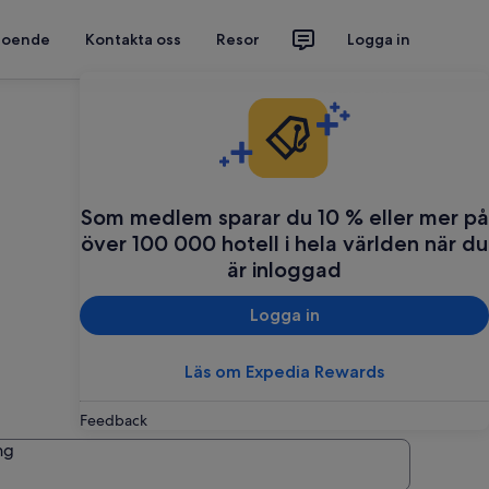
 boende
Kontakta oss
Resor
Logga in
Planera din resa
Som medlem sparar du 10 % eller mer på
över 100 000 hotell i hela världen när du
är inloggad
Logga in
Läs om Expedia Rewards
Feedback
ng