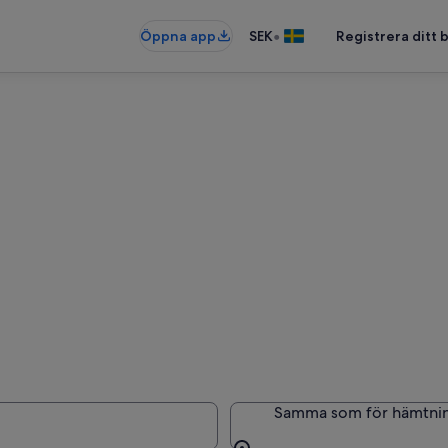
•
Öppna app
SEK
Registrera ditt
Samma som för hämtni