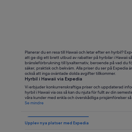
Honolulu
Planerar du en resa till Hawaii och letar efter en hyrbil? Exp
att ge dig ett brett utbud av rabatter på hyrbilar i Hawaii s
bränsleförbrukning till lyxalternativ, beroende på vad du fö
säker, praktisk och bekväm. Alla priser du ser på Expedia är 
också att inga oväntade dolda avgifter tillkommer.
Hyrbil i Hawaii via Expedia
Vi erbjuder konkurrenskraftiga priser och uppdaterad inform
hyrbil i Hawaii via oss så kan du njuta för fullt av din semest
våra kunder med enkla och överskådliga prisjämförelser så att d
Se mindre
Upplev nya platser med Expedia