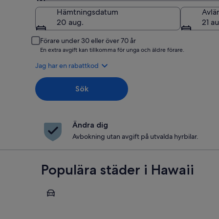
Hämtning
Hämtningsdatum
Avlä
20 aug.
21 au
Förare under 30 eller över 70 år
En extra avgift kan tillkomma för unga och äldre förare.
Jag har en rabattkod
Sök
Ändra dig
Avbokning utan avgift på utvalda hyrbilar.
Populära städer i Hawaii
Honolulu