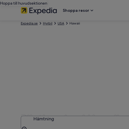
Hoppa till huvudsektionen
Shoppa resor
Expedia.se
Hyrbil
USA
Hawaii
Biluthyrning i Hawaii
Hämtning