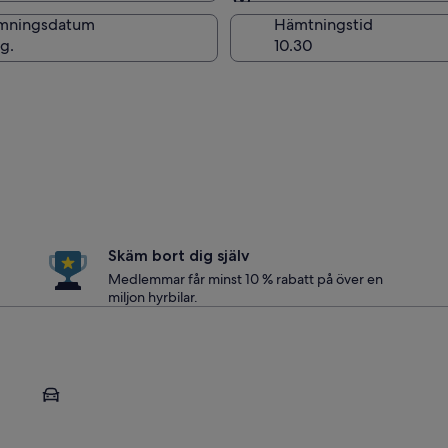
Samma som för hämtni
mningsdatum
Hämtningstid
g.
Skäm bort dig själv
Medlemmar får minst 10 % rabatt på över en
miljon hyrbilar.
Kailua-Kona