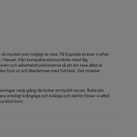
 ut så mycket som möjligt av resa. På Expedia strävar vi efter
ilar i Hawaii, från kompakta ekonomibilar med låg
ören och säkerhetsfunktionerna så att din resa alltid är
bilen hyrs ut och återlämnas med full tank. Det innebär
ösningar varje gång de bokar en hyrbil via oss. Boka din
n vara onödigt krångliga och bökiga och därför förser vi alltid
ra klick bort.