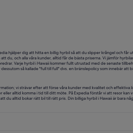
Kailua-Kona
edia hjälper dig att hitta en billig hyrbil så att du slipper krångel och får
å att du, och alla våra kunder, alltid får de bästa priserna. Vi jämför hyrb
redrar. Varje hyrbil i Hawaii kommer fullt utrustad med de senaste tillbeh
dessutom så kallade "full till full" dvs. en bränslepolicy som innebär att 
ation; vi strävar efter att förse våra kunder med kvalitet och effektiva l
er eller alltid komma i tid till ditt möte. På Expedia förstår vi att resor ka
u alltid bokar rätt bil till rätt pris. Din billiga hyrbil i Hawaii är bara någ