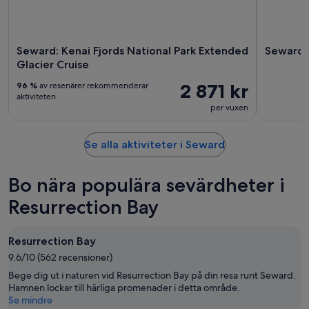
Seward: Kenai Fjords National Park Extended
Seward 
Glacier Cruise
2 871 kr
96 %
av resenärer rekommenderar
aktiviteten
per vuxen
Se alla aktiviteter i Seward
Bo nära populära sevärdheter i
Resurrection Bay
Resurrection Bay
9.6/10 (562 recensioner)
Bege dig ut i naturen vid Resurrection Bay på din resa runt Seward.
Hamnen lockar till härliga promenader i detta område.
Se mindre