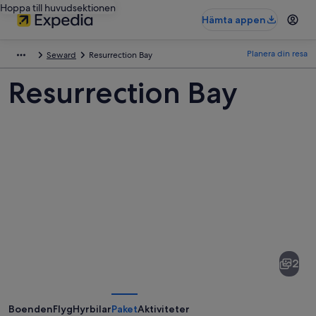
Hoppa till huvudsektionen
Hämta appen
Planera din resa
Seward
Resurrection Bay
Resurrection Bay
Bilder
av
Resurrection
2
Bay
Boenden
Flyg
Hyrbilar
Paket
Aktiviteter