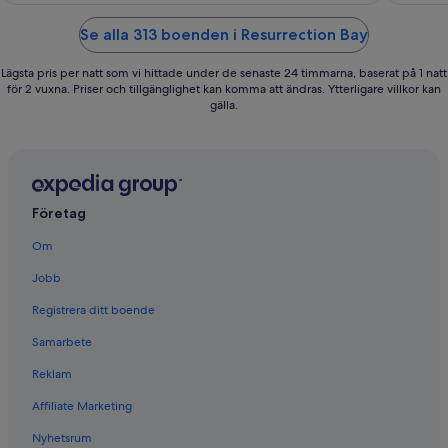
of
of
5
5
Se alla 313 boenden i Resurrection Bay
Lägsta pris per natt som vi hittade under de senaste 24 timmarna, baserat på 1 natt
för 2 vuxna. Priser och tillgänglighet kan komma att ändras. Ytterligare villkor kan
gälla.
Företag
Om
Jobb
Registrera ditt boende
Samarbete
Reklam
Affiliate Marketing
Nyhetsrum