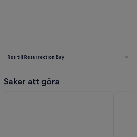
Res till Resurrection Bay
Saker att göra
Seward: Kenai Fjords National Park Extended Glacier Cruise
Seward Wi