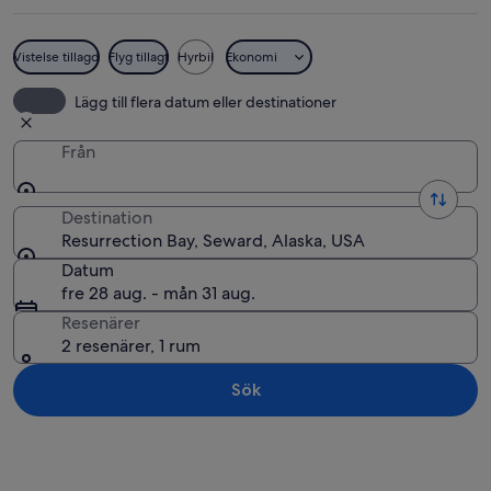
Vistelse tillagd
Flyg tillagt
Hyrbil
Ekonomi
En stenig kustlinje med träd och ett b
Lägg till flera datum eller destinationer
Från
Destination
Resurrection Bay, Seward, Alaska, USA
Datum
fre 28 aug. - mån 31 aug.
Resenärer
2 resenärer, 1 rum
Sök
Utforska karta