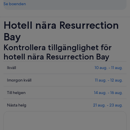
Se boenden
Hotell nära Resurrection
Bay
Kontrollera tillgänglighet för
hotell nära Resurrection Bay
Se
Ikväll
10 aug. - 11 aug.
priser
nära
Se
Imorgon kväll
11 aug. - 12 aug.
Resurrection
priser
Bay
nära
Se
Till helgen
14 aug. - 16 aug.
för
Resurrection
priser
ikväll
Bay
nära
Se
Nästa helg
21 aug. - 23 aug.
10
inför
Resurrection
priser
aug.
imorgon
Bay
nära
-
kväll
inför
Resurrection
11
11
helgen
Bay