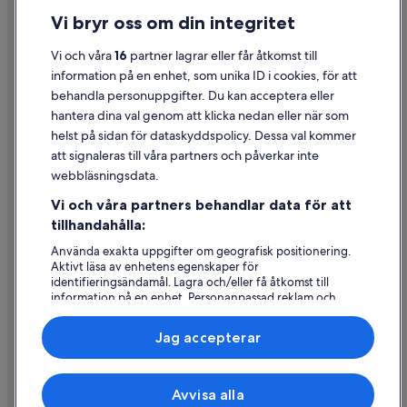
Vi bryr oss om din integritet
Cookies
Användarvillkor
Vi och våra
16
partner lagrar eller får åtkomst till
information på en enhet, som unika ID i cookies, för att
Juridisk information/Kontakta oss
behandla personuppgifter. Du kan acceptera eller
Riktlinjer för innehåll och anmäla innehåll
hantera dina val genom att klicka nedan eller när som
helst på sidan för dataskyddspolicy. Dessa val kommer
Hjälp
att signaleras till våra partners och påverkar inte
webbläsningsdata.
Kontakta oss
Vi och våra partners behandlar data för att
Avboka eller ändra din bokning
tillhandahålla:
Återbetalningsprocess och tidslinjer
Använda exakta uppgifter om geografisk positionering.
Aktivt läsa av enhetens egenskaper för
Boka ett flyg med flygbolagskredit
identifieringsändamål. Lagra och/eller få åtkomst till
information på en enhet. Personanpassad reklam och
Internationella resedokument
innehåll, reklam- och innehållsmätning, forskning
angående målgrupp och tjänsteutveckling.
Jag accepterar
Lista över partner (leverantörer)
Expedia, Inc ansvarar inte för innehållet på externa webbsidor.
Avvisa alla
© 2026 Expedia, Inc., ett företag i Expedia Group. Med ensamrätt.