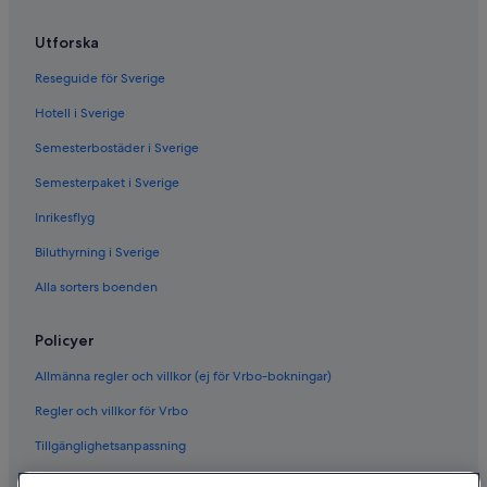
Utforska
Reseguide för Sverige
Hotell i Sverige
Semesterbostäder i Sverige
Semesterpaket i Sverige
Inrikesflyg
Biluthyrning i Sverige
Alla sorters boenden
Policyer
Allmänna regler och villkor (ej för Vrbo-bokningar)
Regler och villkor för Vrbo
Tillgänglighetsanpassning
Sekretess