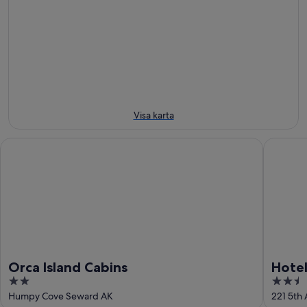
aug.
aug.
14
för
-
aug.
nästa
12
-
helg
aug.
16
21
aug.
aug.
-
23
aug.
Visa karta
Orca Island Cabins
Hotel S
Orca Island Cabins
Hote
2
2.5
out
out
Humpy Cove Seward AK
221 5th