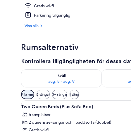
Gratis wi-fi
Terrass/Patio
Parkering tillgänglig
Visa alla
Rumsalternativ
Kontrollera tillgängligheten för dessa d
Kontrollera tillgängligheten för ikväll aug. 8 - aug. 9
Kontrollera ti
Ikväll
aug. 8 - aug. 9
a
Tillgängliga
Alla rum
2 sängar
3+ sängar
1 säng
filter
Öppna
Ett hotellrum med två sängar, e
för
8
Two Queen Beds (Plus Sofa Bed)
alla
rum
6 sovplatser
foton
2 queensize-sängar och 1 bäddsoffa (dubbel)
för
Two
Gratis wi-fi