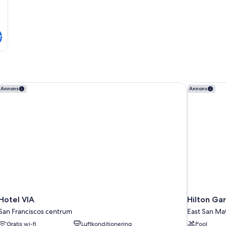
r
Hotel VIA
Hilton Ga
Annons
Annons
Hotel VIA
Hilton Ga
San Franciscos centrum
East San Ma
Gratis wi-fi
Luftkonditionering
Pool