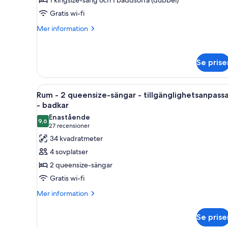
1 kingsize-säng och 1 bäddsoffa (dubbel)
1
Gratis wi-fi
sovrum
Mer
Mer information
information
om
Svit
Se prise
-
1
sovrum
Öppna
Ett hotellrum med två sängar, et
5
Rum - 2 queensize-sängar - tillgänglighetsanpass
alla
- badkar
foton
Enastående
9,6
för
9,6 av 10
(27 recensioner)
27 recensioner
Rum
34 kvadratmeter
-
4 sovplatser
2
2 queensize-sängar
queensize-
Gratis wi-fi
sängar
Mer
-
Mer information
information
tillgänglighetsanpassat
om
-
Se prise
Rum