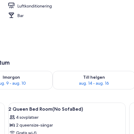
Luftkonditionering
Bar
atum
llgängligheten för imorgon aug. 9 - aug. 10
Kontrollera tillgängligheten för den h
Imorgon
Till helgen
ug. 9 - aug. 10
aug. 14 - aug. 16
tt skrivbord, en stol och ett stort fönster med utsikt över staden.
Öppna
Allergitestade sängkläder, skrivbord o
3
2 Queen Bed Room(No SofaBed)
alla
4 sovplatser
foton
2 queensize-sängar
för
2
Gratis wi-fi