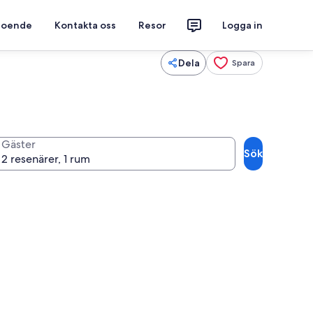
 boende
Kontakta oss
Resor
Logga in
Dela
Spara
Gäster
Sök