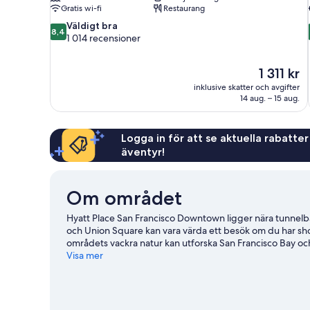
Gratis wi-fi
Restaurang
8.4
Väldigt bra
8,4
av
1 014 recensioner
10,
Väldigt
Priset
1 311 kr
bra,
är
1 014 recensioner
inklusive skatter och avgifter
1 311 kr
14 aug. – 15 aug.
Logga in för att se aktuella rabatter
äventyr!
Om området
Hyatt Place San Francisco Downtown ligger nära tunnelba
och Union Square kan vara värda ett besök om du har s
områdets vackra natur kan utforska San Francisco Bay och 
Bill Graham Civic Auditorium och Kaliforniens vetenskap
Visa mer