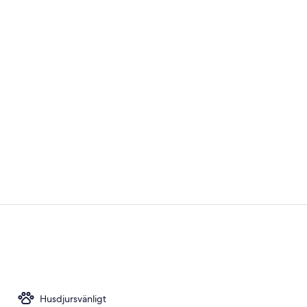
Creator vide
Lobby
Husdjursvänligt