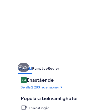
25+
Översikt
Rum
Läge
Regler
Recensioner
Enastående
9,4
9,4 av 10,
Se alla 2 283 recensioner
Populära bekvämligheter
Frukost ingår