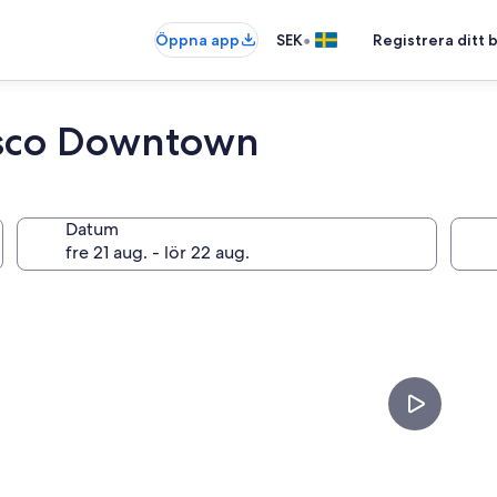
•
Öppna app
SEK
Registrera ditt
cisco Downtown
Datum