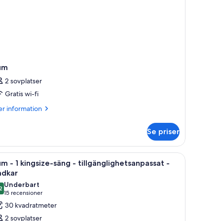
um
2 sovplatser
Gratis wi-fi
er
r information
formation
m
Se priser
um
t skrivbord och ett stort fönster.
ppna
Ett hotellrum med en stor säng, ett skrivbord,
5
m - 1 kingsize-säng - tillgänglighetsanpassat -
la
adkar
oton
Underbart
2
ör
,2 av 10
(15 recensioner)
15 recensioner
um
30 kvadratmeter
2 sovplatser