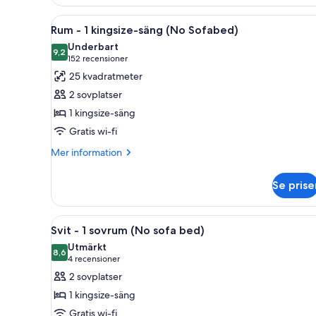
badkar
-
2
Öppna
Ett hotellrum med en stor säng,
4
queensize-
Rum - 1 kingsize-säng (No Sofabed)
alla
sängar
Underbart
-
foton
9,2
9,2 av 10
(152 recensioner)
152 recensioner
tillgänglighetsanpassat
för
25 kvadratmeter
-
Rum
badkar
2 sovplatser
-
1 kingsize-säng
1
Gratis wi-fi
kingsize-
säng
Mer
Mer information
information
(No
om
Sofabed)
Se prise
Rum
-
1
Öppna
Ett hotellrum med en säng, en s
4
kingsize-
Svit - 1 sovrum (No sofa bed)
alla
säng
Utmärkt
(No
foton
8,6
8,6 av 10
(4 recensioner)
4 recensioner
Sofabed)
för
2 sovplatser
Svit
1 kingsize-säng
-
Gratis wi-fi