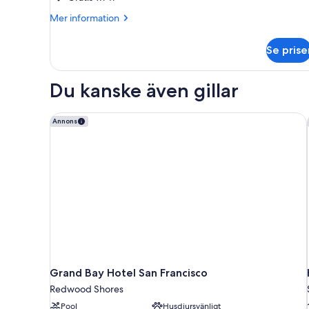
1
Mer
sovrum
Mer information
information
(No
om
sofa
Se prise
Svit
bed)
-
1
Du kanske även gillar
sovrum
(No
sofa
Grand Bay Hotel San Francisco
Annons
bed)
Grand Bay Hotel San Francisco
Redwood Shores
Pool
Husdjursvänligt