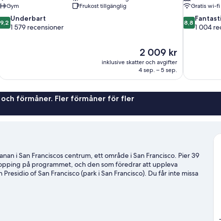
Gym
Frukost tillgänglig
Gratis wi-fi
9.2
8.8
Underbart
Fantast
9,2
8,8
av
av
1 579 recensioner
1 004 re
10,
10,
Underbart,
Fantastiskt,
Priset
2 009 kr
1 579 recensioner
1 004 recen
är
inklusive skatter och avgifter
2 009 kr
4 sep. – 5 sep.
 och förmåner. Fler förmåner för fler
nan i San Franciscos centrum, ett område i San Francisco. Pier 39
hopping på programmet, och den som föredrar att uppleva
Presidio of San Francisco (park i San Francisco). Du får inte missa
liga akademi.
Gå till vår reseguide för San Francisco