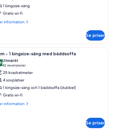
1 kingsize-säng
ingsize-
Gratis wi-fi
äng
er
r information
formation
illgänglighetsanpassat
m
Se priser
um
adkar
ivbord, en stol och ett fönster med utsikt över staden.
ppna
Ett hotellrum med en stor säng, ett skrivbord,
5
ngsize-
m - 1 kingsize-säng med bäddsoffa
la
ng
Utmärkt
oton
8
8,8 av 10
(42 recensioner)
42 recensioner
llgänglighetsanpassat
ör
25 kvadratmeter
um
dkar
4 sovplatser
1 kingsize-säng och 1 bäddsoffa (dubbel)
Gratis wi-fi
ingsize-
äng
er
r information
formation
ed
m
äddsoffa
um
Se priser