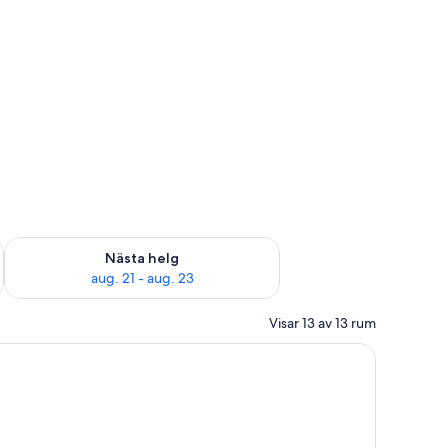
är helgen aug. 14 - aug. 16
Kontrollera tillgängligheten för nästa helg aug. 21 - aug. 23
Nästa helg
aug. 21 - aug. 23
Visar 13 av 13 rum
ch arbetsyta för laptop