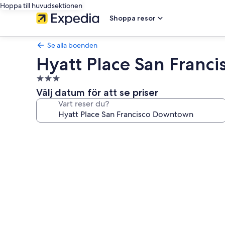
Hoppa till huvudsektionen
Shoppa resor
Se alla boenden
Hyatt Place San Fran
3.0-
stjärnigt
Välj datum för att se priser
boende
Vart reser du?
Fotogalleri
för
Hyatt
Place
San
Francisco
Downtown