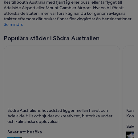
Res till South Australia med fjärrtåg eller buss, eller ta flyget till
Adelaide Airport eller Mount Gambier Airport. Hyr en bil för att
utforska delstaten, men var försiktig när du kör genom avlägsna
trakter eftersom där brukar finnas fler vingårdar än bensinstationer.
Se mindre
Populära städer i Södra Australien
Adelaide (med omnejd)
Mount
Södra Australiens huvudstad ligger mellan havet och
Kan du
Restauranger, Shopping och Familjevänlig
Sjöar,
Adelaide Hills och sjuder av kreativitet, historiska under
Kom i
och kulinariska upplevelser.
Saker
Saker att besöka