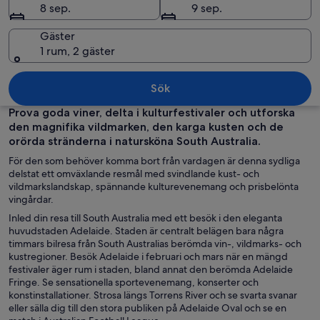
8 sep.
9 sep.
Gäster
1 rum, 2 gäster
Ett kustlandskap med en sandstrand, 
Sök
Prova goda viner, delta i kulturfestivaler och utforska
den magnifika vildmarken, den karga kusten och de
orörda stränderna i natursköna South Australia.
För den som behöver komma bort från vardagen är denna sydliga
delstat ett omväxlande resmål med svindlande kust- och
vildmarkslandskap, spännande kulturevenemang och prisbelönta
vingårdar.
Inled din resa till South Australia med ett besök i den eleganta
huvudstaden Adelaide. Staden är centralt belägen bara några
timmars bilresa från South Australias berömda vin-, vildmarks- och
kustregioner. Besök Adelaide i februari och mars när en mängd
festivaler äger rum i staden, bland annat den berömda Adelaide
Fringe. Se sensationella sportevenemang, konserter och
konstinstallationer. Strosa längs Torrens River och se svarta svanar
eller sälla dig till den stora publiken på Adelaide Oval och se en