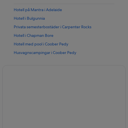
Hotell på Mantra i Adelaide
Hotell i Bulgunnia
Privata semesterbostäder i Carpenter Rocks
Hotell i Chapman Bore
Hotell med pool i Coober Pedy
Husvagnscampingar i Coober Pedy
5-Stjärniga hotell i Adelaide
4-Stjärniga hotell i Coober Pedy
Strandhotell i Kingston SE
Hotell i Parrakie
Hotell i Port Davis
Stugor i Port Elliot
Strandhotell i Robe
Hotell i Short