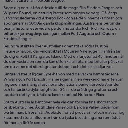
match i Australian Football League.
Bege dig norrut från Adelaide till de magnifika Flinders Ranges och
Wilpena Pound, en naturlig krater som omges av berg. Gå längs
vandringslederna vid Arkaroo Rock och se den inhemska floran och
aboriginernas 5000år gamla klippmålningar. Australiens berömda
pionjärhistoria lever vidare på den historiska Pichi Richi Railway, en
pittoresk järnvägslinje som går mellan Port Augusta och Quorn i
Flinders Ranges.
Beundra utsikten över Australiens dramatiska södra kust på
Fleurieu-halvön, där vindistriktet i McLaren Vale ligger. Härifrån tar
du dig enkelt till Kangaroo Island. Med en färjetur på 45 minuter når
du den vackra ön som du kan utforska till fots, med bil eller på cykel
om du vill se det storslagna landskapet och det lokala djurlivet.
Längre västerut ligger Eyre-halvön med de vackra hamnstäderna
Whyalla och Port Lincoln. Planera gärna in en weekend här eftersom
regionen har många fascinerande nationalparker, orörda stränder
och fantastiska dykmöjligheter. Gå in i de uråldriga grottorna och
upptäck det tysta, trädlösa landskapet på Nullarbor Plain.
South Australia är känt över hela världen för sina fina skördar och
prisbelönta viner. Åk till Clare Valley och Barossa Valley, båda inom
två timmars bilresa från Adelaide, för att prova vin, öl och mat av hög
klass, med stora influenser från de tyska bosättningarna i området
för mer än 150 år sedan.