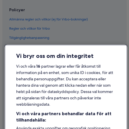
Policyer
Allmänna regler och villkor (ej för Vrbo-bokningar)
Regler och villkor för Vrbo
Tillgänglighetsanpassning
Sekretess
Vi bryr oss om din integritet
Cookies
Användarvillkor
Vi och våra
16
partner lagrar eller får åtkomst till
information på en enhet, som unika ID i cookies, för att
Juridisk information/Kontakta oss
behandla personuppgifter. Du kan acceptera eller
Riktlinjer för innehåll och anmäla innehåll
hantera dina val genom att klicka nedan eller när som
helst på sidan för dataskyddspolicy. Dessa val kommer
att signaleras till våra partners och påverkar inte
Hjälp
webbläsningsdata.
Kontakta oss
Vi och våra partners behandlar data för att
Avboka eller ändra din bokning
tillhandahålla:
Återbetalningsprocess och tidslinjer
Använda exakta uppgifter om geografisk positionering.