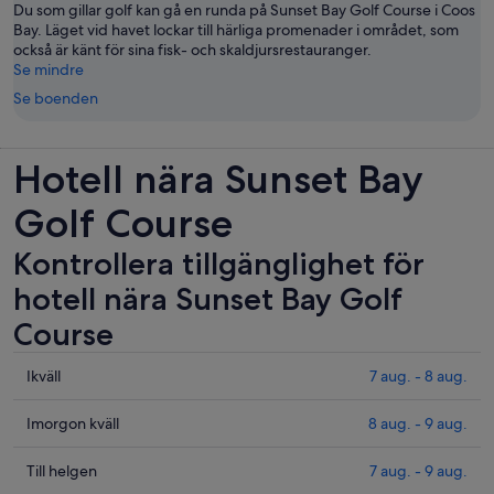
Du som gillar golf kan gå en runda på Sunset Bay Golf Course i Coos
Bay. Läget vid havet lockar till härliga promenader i området, som
också är känt för sina fisk- och skaldjursrestauranger.
Se mindre
Se boenden
Hotell nära Sunset Bay
Golf Course
Kontrollera tillgänglighet för
hotell nära Sunset Bay Golf
Course
Se
Ikväll
7 aug. - 8 aug.
priser
nära
Se
Imorgon kväll
8 aug. - 9 aug.
Sunset
priser
Bay
nära
Se
Till helgen
7 aug. - 9 aug.
Golf
Sunset