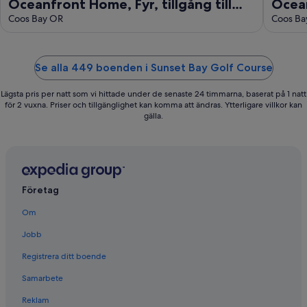
Oceanfront Home, Fyr, tillgång till
Ocean
stranden, fantastiska solnedgångar,
Coos Bay OR
stran
Coos Ba
soln
Se alla 449 boenden i Sunset Bay Golf Course
Lägsta pris per natt som vi hittade under de senaste 24 timmarna, baserat på 1 natt
för 2 vuxna. Priser och tillgänglighet kan komma att ändras. Ytterligare villkor kan
gälla.
Företag
Om
Jobb
Registrera ditt boende
Samarbete
Reklam