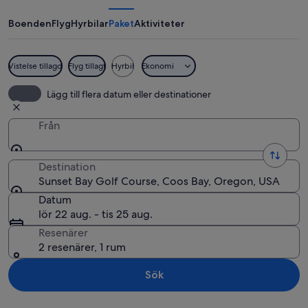
Golf
Course
Boenden
Flyg
Hyrbilar
Paket
Aktiviteter
Vistelse tillagd
Flyg tillagt
Hyrbil
Ekonomi
En golfbana med ett hål som ligger u
Lägg till flera datum eller destinationer
Från
Destination
Sunset Bay Golf Course, Coos Bay, Oregon, USA
Datum
lör 22 aug. - tis 25 aug.
Resenärer
2 resenärer, 1 rum
Sök
Utforska karta