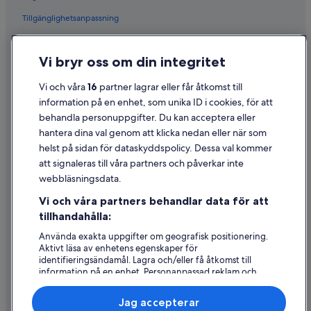
Tillgänglighetsanpassning
Sekretess
Vi bryr oss om din integritet
Cookies
Användarvillkor
Vi och våra
16
partner lagrar eller får åtkomst till
information på en enhet, som unika ID i cookies, för att
Juridisk information/Kontakta oss
behandla personuppgifter. Du kan acceptera eller
Riktlinjer för innehåll och anmäla innehåll
hantera dina val genom att klicka nedan eller när som
helst på sidan för dataskyddspolicy. Dessa val kommer
att signaleras till våra partners och påverkar inte
Hjälp
webbläsningsdata.
Kontakta oss
Vi och våra partners behandlar data för att
Avboka eller ändra din bokning
tillhandahålla:
Återbetalningsprocess och tidslinjer
Använda exakta uppgifter om geografisk positionering.
Aktivt läsa av enhetens egenskaper för
Boka ett flyg med flygbolagskredit
identifieringsändamål. Lagra och/eller få åtkomst till
information på en enhet. Personanpassad reklam och
Internationella resedokument
innehåll, reklam- och innehållsmätning, forskning
angående målgrupp och tjänsteutveckling.
Jag accepterar
Lista över partner (leverantörer)