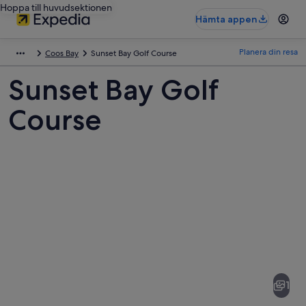
Hoppa till huvudsektionen
Hämta appen
Planera din resa
Coos Bay
Sunset Bay Golf Course
Sunset Bay Golf
Course
Bilder
av
Sunset
1
Bay