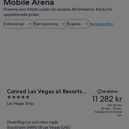
Mobile Arena
Priserna som hittats under de senaste 48 timmarna. Klicka för
uppdaterade priser.
Vistelselängd
Stjärngradering
Flygklass
Rensa alla filter
Priset
Conrad Las Vegas at Resorts
16 425 kr
var
11 282 kr
5
World
16 425 kr
out
Las Vegas Strip
per person
och
of
20 sep. - 25 sep.
hittades för 5 timmar
är
5
sen
nu
Direktflyg tur och retur ingår
11 282 kr
Stockholm (ARN) till Las Vegas (LAS)