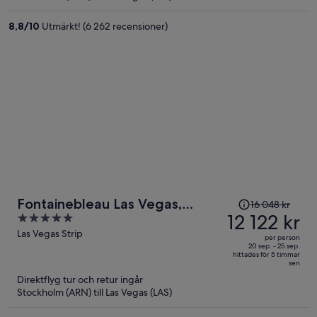
per
person
8,8
/
10
Utmärkt! (6 262 recensioner)
Priset
Fontainebleau Las Vegas,
16 048 kr
var
12 122 kr
5
MICHELIN Key Award Hotel
16 048 kr
out
Las Vegas Strip
per person
och
of
20 sep. - 25 sep.
hittades för 5 timmar
är
5
sen
nu
Direktflyg tur och retur ingår
12 122 kr
Stockholm (ARN) till Las Vegas (LAS)
per