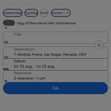
Vistelse tillagd
Flyg tillagt
Hyrbil
Ekonomi
T-Mobile Arena, med en stor digital sk
Lägg till flera datum eller destinationer
Från
Destination
T-Mobile Arena, Las Vegas, Nevada, USA
Datum
lör 22 aug. - tis 25 aug.
Resenärer
2 resenärer, 1 rum
Sök
Utforska karta