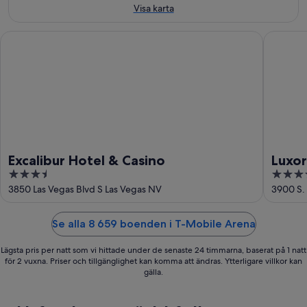
16
Visa karta
aug.
Excalibur Hotel & Casino
Luxor Ho
Excalibur Hotel & Casino
Luxor
3.5
3.5
out
out
3850 Las Vegas Blvd S Las Vegas NV
3900 S.
of
of
5
5
Se alla 8 659 boenden i T-Mobile Arena
Lägsta pris per natt som vi hittade under de senaste 24 timmarna, baserat på 1 natt
för 2 vuxna. Priser och tillgänglighet kan komma att ändras. Ytterligare villkor kan
gälla.