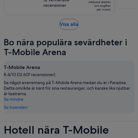
av
är
inklusive skatter
244 kr
recensioner
10
och avgifter
9
per vuxen
och
med
timmar
nuvarande
12
Öppnas
Visa alla
pris
recensioner
i
är
ny
195 kr
Bo nära populära sevärdheter i
flik
per
T-Mobile Arena
vuxen
T-Mobile Arena
8.4/10 (12 607 recensioner)
Se något evenemang på T-Mobile Arena medan du är i Paradise.
Detta område är känt för sina restauranger, och kanske lika njutbar
är teatrarna.
Se mindre
Se boenden
Hotell nära T-Mobile