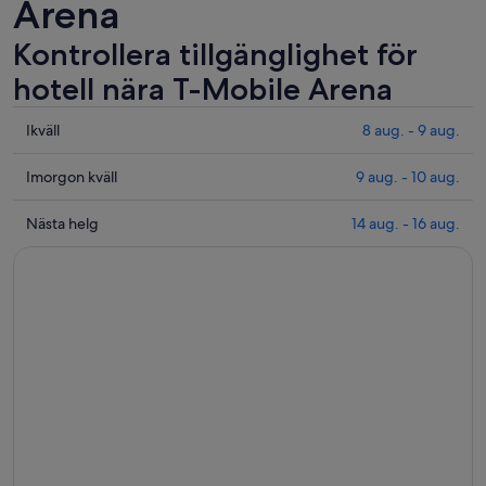
Arena
Kontrollera tillgänglighet för
hotell nära T-Mobile Arena
Se
Ikväll
8 aug. - 9 aug.
priser
nära
Se
Imorgon kväll
9 aug. - 10 aug.
T-
priser
Mobile
nära
Se
Nästa helg
14 aug. - 16 aug.
Arena
T-
priser
för
Mobile
nära
ikväll
Arena
T-
8
inför
Mobile
aug.
imorgon
Arena
-
kväll
för
9
9
nästa
aug.
aug.
helg
-
14
10
aug.
aug.
-