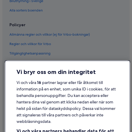
Biluthyrning i Sverige
Alla sorters boenden
Policyer
Allmänna regler och villkor (ej för Vrbo-bokningar)
Regler och villkor för Vrbo
Tillgänglighetsanpassning
Sekretess
Vi bryr oss om din integritet
Cookies
Användarvillkor
Vi och våra
16
partner lagrar eller får åtkomst till
information på en enhet, som unika ID i cookies, för att
Juridisk information/Kontakta oss
behandla personuppgifter. Du kan acceptera eller
Riktlinjer för innehåll och anmäla innehåll
hantera dina val genom att klicka nedan eller när som
helst på sidan för dataskyddspolicy. Dessa val kommer
att signaleras till våra partners och påverkar inte
Hjälp
webbläsningsdata.
Kontakta oss
Vi och våra partners behandlar data för att