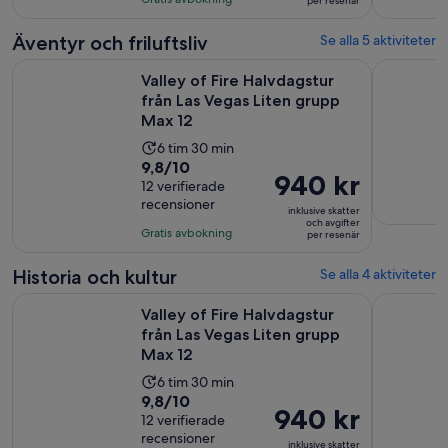
per resenär
per
69
resenär
recensioner
Äventyr och friluftsliv
Se alla 5 aktiviteter
Valley of Fire Halvdagstur från Las Vegas Liten grupp Max 12
Grand Cany
Valley of Fire Halvdagstur
från Las Vegas Liten grupp
Max 12
Aktivitetens
6 tim 30 min
9.8
9,8/10
längd
Priset
940 kr
av
12 verifierade
är
är
recensioner
10
6
inklusive skatter
940 kr
och avgifter
med
timmar
Gratis avbokning
per resenär
per
12
och
resenär
recensioner
30
Historia och kultur
Se alla 4 aktiviteter
minuter
Valley of Fire Halvdagstur från Las Vegas Liten grupp Max 12
Hoover Da
Valley of Fire Halvdagstur
från Las Vegas Liten grupp
Max 12
Aktivitetens
6 tim 30 min
9.8
9,8/10
längd
Priset
940 kr
av
12 verifierade
är
är
recensioner
10
6
inklusive skatter