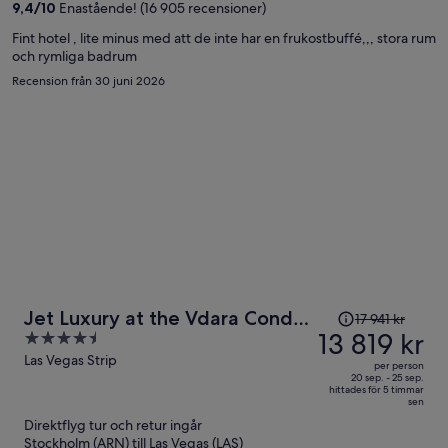
person
9,4
/
10
Enastående! (16 905 recensioner)
Fint hotel , lite minus med att de inte har en frukostbuffé,,, stora rum
och rymliga badrum
Recension från 30 juni 2026
Priset
Jet Luxury at the Vdara Condo
17 941 kr
var
13 819 kr
4.5
Hotel
17 941 kr
out
Las Vegas Strip
per person
och
of
20 sep. - 25 sep.
hittades för 5 timmar
är
5
sen
nu
Direktflyg tur och retur ingår
13 819 kr
Stockholm (ARN) till Las Vegas (LAS)