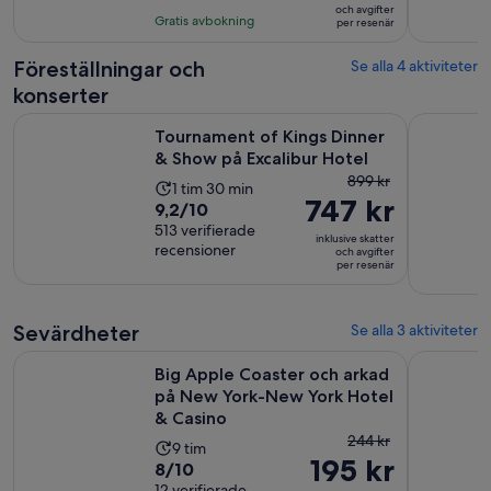
940 kr
och avgifter
med
timmar
Gratis avbokning
per resenär
per
12
och
resenär
recensioner
30
Föreställningar och
Se alla 4 aktiviteter
minuter
konserter
Öppna
Tournament of Kings Dinner & Show på Excalibur Hotel
Mad Apple
Tournament of Kings Dinner
& Show på Excalibur Hotel
Tidigare
899 kr
Aktivitetens
1 tim 30 min
747 kr
pris
9.2
9,2/10
längd
var
av
513 verifierade
är
inklusive skatter
899 kr
recensioner
10
och avgifter
1
per resenär
och
med
timme
nuvarande
513
och
pris
recensioner
30
Sevärdheter
Se alla 3 aktiviteter
är
minuter
Big Apple Coaster och arkad på New York-New York Hotel 
Max flygs
747 kr
Big Apple Coaster och arkad
per
på New York-New York Hotel
resenär
& Casino
Tidigare
244 kr
Aktivitetens
9 tim
195 kr
pris
8.0
8/10
längd
var
12 verifierade