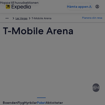
Hoppa till huvudsektionen
Hämta appen
Planera din resa
Las Vegas
T-Mobile Arena
T-Mobile Arena
Bilder
av
T-
4
Mobile
Arena
Boenden
Flyg
Hyrbilar
Paket
Aktiviteter