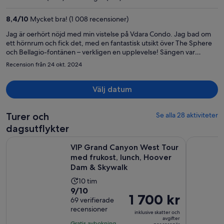
per
person
8,4
/
10
Mycket bra! (1 008 recensioner)
Jag är oerhört nöjd med min vistelse på Vdara Condo. Jag bad om
ett hörnrum och fick det, med en fantastisk utsikt över The Sphere
och Bellagio-fontänen – verkligen en upplevelse! Sängen var
extremt bekväm, och det var skönt att ha både tvättmaskin och ett
Recension från 24 okt. 2024
bra badrum till hands. Läget var perfekt. Det var trevligt att bo på
ett hotell utan röklukt och casinon precis runt hörnet, men de var
ändå lättillgängliga via en kort promenad, både utomhus och
Välj datum
genom inomhusgångar. Det var också toppen att ha tillgång till
poolområdena på både Vdara och Aria. Valet-parkeringen ingick,
och även om de sa att städning inte skulle ingå, kom de ändå och
Turer och
Se alla 28 aktiviteter
bäddade sängarna – en trevlig överraskning. Det enda lilla minuset
dagsutflykter
var att man behövde be om vattenkokare, tallrikar och bestick vid
VIP Grand Canyon West Tour med frukost, lunch, Hoover D
Las Vegas
behov. Det hade också varit bra om diskmedel funnits tillgängligt.
VIP Grand Canyon West Tour
Sammanfattningsvis är jag otroligt nöjd med min vistelse!
med frukost, lunch, Hoover
Dam & Skywalk
Aktivitetens
10 tim
9.0
9/10
längd
Priset
1 700 kr
av
69 verifierade
är
är
recensioner
10
10
inklusive skatter och
1 700 kr
avgifter
med
timmar
Gratis avbokning