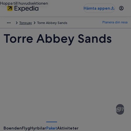
Hoppa till huvudsektionen
Hämta appen
Planera din resa
Torquay
Torre Abbey Sands
Torre Abbey Sands
Bilder
av
Torre
7
Abbey
Sands
Boenden
Flyg
Hyrbilar
Paket
Aktiviteter