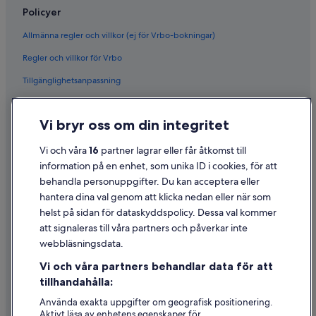
Policyer
Allmänna regler och villkor (ej för Vrbo-bokningar)
Regler och villkor för Vrbo
Tillgänglighetsanpassning
Sekretess
Vi bryr oss om din integritet
Cookies
Användarvillkor
Vi och våra
16
partner lagrar eller får åtkomst till
information på en enhet, som unika ID i cookies, för att
Juridisk information/Kontakta oss
behandla personuppgifter. Du kan acceptera eller
Riktlinjer för innehåll och anmäla innehåll
hantera dina val genom att klicka nedan eller när som
helst på sidan för dataskyddspolicy. Dessa val kommer
Hjälp
att signaleras till våra partners och påverkar inte
webbläsningsdata.
Kontakta oss
Vi och våra partners behandlar data för att
Avboka eller ändra din bokning
tillhandahålla:
Återbetalningsprocess och tidslinjer
Använda exakta uppgifter om geografisk positionering.
Aktivt läsa av enhetens egenskaper för