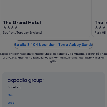
The Grand Hotel
The I
4
4
out
out
Seafront Torquay England
Park Hil
of
of
5
5
Se alla 3 404 boenden i Torre Abbey Sands
Lägsta pris per natt som vi hittade under de senaste 24 timmarna, baserat på 1 natt
för 2 vuxna. Priser och tillgänglighet kan komma att ändras. Ytterligare villkor kan
gälla.
Företag
Om
Jobb