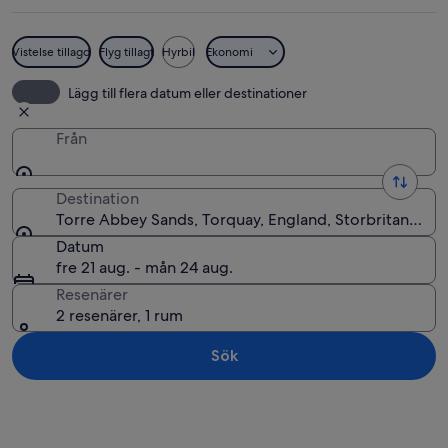
Vistelse tillagd
Flyg tillagt
Hyrbil
Ekonomi
En strand med Princess Theatre i förg
Lägg till flera datum eller destinationer
Från
Destination
Torre Abbey Sands, Torquay, England, Storbritannien
Datum
fre 21 aug. - mån 24 aug.
Resenärer
2 resenärer, 1 rum
Sök
Utforska karta