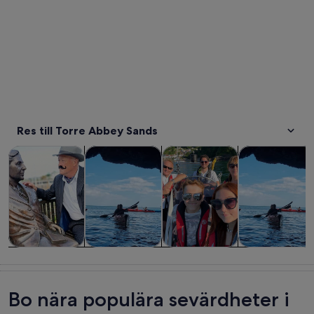
Res till Torre Abbey Sands
Öppnas i ny flik
Öppnas i ny flik
Turer och dagsutflykter
Historia och kultur
Privata och skräddarsydda tur
Vattenaktivitet
Turer och
Historia och
Privata och
Vattenaktivitet
dagsutflykter
kultur
skräddarsydda
turer
Bo nära populära sevärdheter i