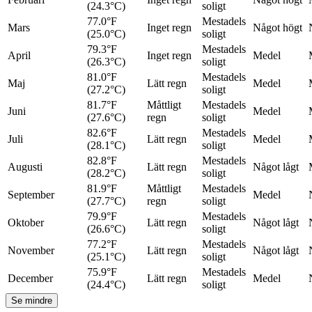
(24.3°C)
soligt
77.0°F
Mestadels
Mars
Inget regn
Något högt
(25.0°C)
soligt
79.3°F
Mestadels
April
Inget regn
Medel
(26.3°C)
soligt
81.0°F
Mestadels
Maj
Lätt regn
Medel
(27.2°C)
soligt
81.7°F
Måttligt
Mestadels
Juni
Medel
(27.6°C)
regn
soligt
82.6°F
Mestadels
Juli
Lätt regn
Medel
(28.1°C)
soligt
82.8°F
Mestadels
Augusti
Lätt regn
Något lågt
(28.2°C)
soligt
81.9°F
Måttligt
Mestadels
September
Medel
(27.7°C)
regn
soligt
79.9°F
Mestadels
Oktober
Lätt regn
Något lågt
(26.6°C)
soligt
77.2°F
Mestadels
November
Lätt regn
Något lågt
(25.1°C)
soligt
75.9°F
Mestadels
December
Lätt regn
Medel
(24.4°C)
soligt
Se mindre