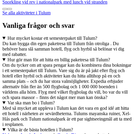
Snorkling vid rev i nationalpark med lunch vid stranden
Se alla aktiviteter i Tulum
Vanliga frågor och svar
Hur mycket kostar ett semesterpaket till Tulum?
Du kan bygga din egen paketresa till Tulum från otroliga . Du
behöver bara slå samman hotell, flyg och hyrbil så belönar vi dig
med rabatter.
Hur gör man för att hitta en billig paketresa till Tulum?
Om du tycker om att spara pengar kan du kombinera dina bokningar
i ett semesterpaket till Tulum. Vare sig du är på jakt efter flyg och
hotell eller hyrbil och aktiviteter kan du hitta alltihop på en och
samma plats – och du har stora valmöjligheter. Expedia erbjuder
alternativ från fler än 500 flygbolag och 1 000 000 boenden i
världens alla hörn. Flyg med vilket flygbolag du vill, bo var du vill
och spara massor – finns det något mer man kan önska?
Var ska man bo i Tulum?
Med så mycket att uppleva i Tulum kan det vara en god idé att hitta
ett hotell i närheten av sevärdheterna. Tulums mayanska ruiner, Xel-
Hás park och Tulum nationalpark är ett par sightseeingmål att ta med
i resplanen.
Vilka är de bästa hotellen i Tulum?