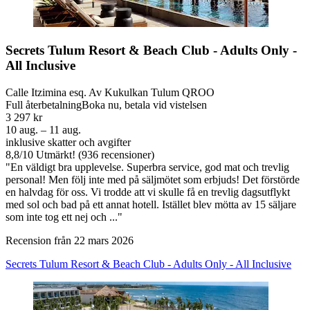
Secrets Tulum Resort & Beach Club - Adults Only -
All Inclusive
Calle Itzimina esq. Av Kukulkan Tulum QROO
Full återbetalning
Boka nu, betala vid vistelsen
3 297 kr
10 aug. – 11 aug.
inklusive skatter och avgifter
8,8
/
10
Utmärkt! (936 recensioner)
"En väldigt bra upplevelse. Superbra service, god mat och trevlig
personal! Men följ inte med på säljmötet som erbjuds! Det förstörde
en halvdag för oss. Vi trodde att vi skulle få en trevlig dagsutflykt
med sol och bad på ett annat hotell. Istället blev mötta av 15 säljare
som inte tog ett nej och ..."
Recension från 22 mars 2026
Secrets Tulum Resort & Beach Club - Adults Only - All Inclusive