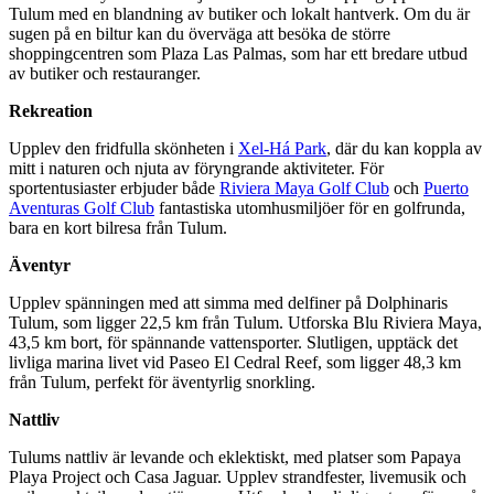
Tulum med en blandning av butiker och lokalt hantverk. Om du är
sugen på en biltur kan du överväga att besöka de större
shoppingcentren som Plaza Las Palmas, som har ett bredare utbud
av butiker och restauranger.
Rekreation
Upplev den fridfulla skönheten i
Xel-Há Park
, där du kan koppla av
mitt i naturen och njuta av föryngrande aktiviteter. För
sportentusiaster erbjuder både
Riviera Maya Golf Club
och
Puerto
Aventuras Golf Club
fantastiska utomhusmiljöer för en golfrunda,
bara en kort bilresa från Tulum.
Äventyr
Upplev spänningen med att simma med delfiner på Dolphinaris
Tulum, som ligger 22,5 km från Tulum. Utforska Blu Riviera Maya,
43,5 km bort, för spännande vattensporter. Slutligen, upptäck det
livliga marina livet vid Paseo El Cedral Reef, som ligger 48,3 km
från Tulum, perfekt för äventyrlig snorkling.
Nattliv
Tulums nattliv är levande och eklektiskt, med platser som Papaya
Playa Project och Casa Jaguar. Upplev strandfester, livemusik och