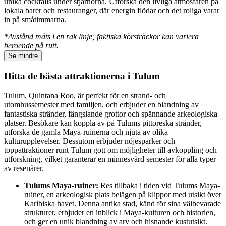
unika cocktails under stjärnorna. Utforska den livliga atmosfären på
lokala barer och restauranger, där energin flödar och det roliga varar
in på småtimmarna.
*Avstånd mäts i en rak linje; faktiska körsträckor kan variera
beroende på rutt.
Se mindre
Hitta de bästa attraktionerna i Tulum
Tulum, Quintana Roo, är perfekt för en strand- och
utomhussemester med familjen, och erbjuder en blandning av
fantastiska stränder, fängslande grottor och spännande arkeologiska
platser. Besökare kan koppla av på Tulums pittoreska stränder,
utforska de gamla Maya-ruinerna och njuta av olika
kulturupplevelser. Dessutom erbjuder nöjesparker och
toppattraktioner runt Tulum gott om möjligheter till avkoppling och
utforskning, vilket garanterar en minnesvärd semester för alla typer
av resenärer.
Tulums Maya-ruiner:
Res tillbaka i tiden vid Tulums Maya-
ruiner, en arkeologisk plats belägen på klippor med utsikt över
Karibiska havet. Denna antika stad, känd för sina välbevarade
strukturer, erbjuder en inblick i Maya-kulturen och historien,
och ger en unik blandning av arv och hisnande kustutsikt.