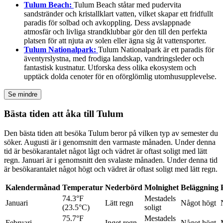
Tulum Beach:
Tulum Beach ståtar med pudervita
sandstränder och kristallklart vatten, vilket skapar ett fridfullt
paradis för solbad och avkoppling. Dess avslappnade
atmosfär och livliga strandklubbar gör den till den perfekta
platsen för att njuta av solen eller ägna sig åt vattensporter.
Tulum Nationalpark:
Tulum Nationalpark är ett paradis för
äventyrslystna, med frodiga landskap, vandringsleder och
fantastisk kustnatur. Utforska dess olika ekosystem och
upptäck dolda cenoter för en oförglömlig utomhusupplevelse.
Se mindre
Bästa tiden att åka till Tulum
Den bästa tiden att besöka Tulum beror på vilken typ av semester du
söker. Augusti är i genomsnitt den varmaste månaden. Under denna
tid är besökarantalet något lågt och vädret är oftast soligt med lätt
regn. Januari är i genomsnitt den svalaste månaden. Under denna tid
är besökarantalet något högt och vädret är oftast soligt med lätt regn.
Kalendermånad
Temperatur
Nederbörd
Molnighet
Beläggning
74.3°F
Mestadels
Januari
Lätt regn
Något högt
(23.5°C)
soligt
75.7°F
Mestadels
Februari
Inget regn
Något högt