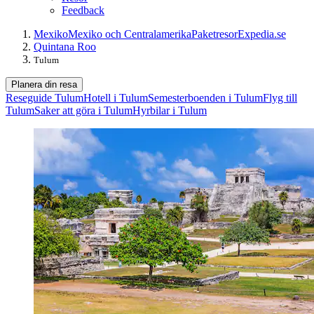
Feedback
Mexiko
Mexiko och Centralamerika
Paketresor
Expedia.se
Quintana Roo
Tulum
Planera din resa
Reseguide Tulum
Hotell i Tulum
Semesterboenden i Tulum
Flyg till
Tulum
Saker att göra i Tulum
Hyrbilar i Tulum