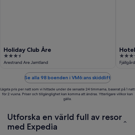
Holiday Club Åre
Hotel
3.5
3.5
out
out
Arestrand Are Jamtland
Fjällgår
of
of
5
5
Se alla 98 boenden i VM6:ans skiddlift
Lägsta pris per natt som vi hittade under de senaste 24 timmarna, baserat på 1 natt
för 2 vuxna. Priser och tillgänglighet kan komma att ändras. Ytterligare villkor kan
gälla.
Utforska en värld full av resor
med Expedia