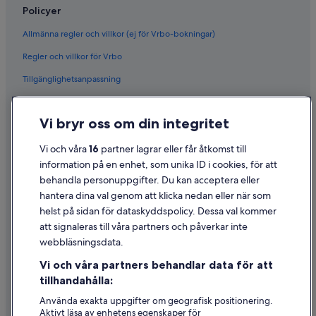
Policyer
Allmänna regler och villkor (ej för Vrbo-bokningar)
Regler och villkor för Vrbo
Tillgänglighetsanpassning
Sekretess
Vi bryr oss om din integritet
Cookies
Användarvillkor
Vi och våra
16
partner lagrar eller får åtkomst till
information på en enhet, som unika ID i cookies, för att
Juridisk information/Kontakta oss
behandla personuppgifter. Du kan acceptera eller
Riktlinjer för innehåll och anmäla innehåll
hantera dina val genom att klicka nedan eller när som
helst på sidan för dataskyddspolicy. Dessa val kommer
Hjälp
att signaleras till våra partners och påverkar inte
webbläsningsdata.
Kontakta oss
Vi och våra partners behandlar data för att
Avboka eller ändra din bokning
tillhandahålla:
Återbetalningsprocess och tidslinjer
Använda exakta uppgifter om geografisk positionering.
Aktivt läsa av enhetens egenskaper för