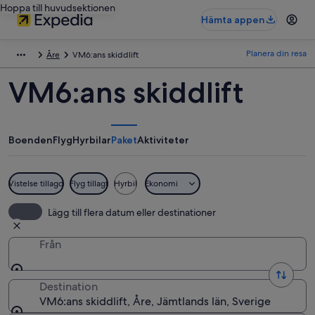
Hoppa till huvudsektionen
Hämta appen
Planera din resa
Åre
VM6:ans skiddlift
VM6:ans skiddlift
Boenden
Flyg
Hyrbilar
Paket
Aktiviteter
Vistelse tillagd
Flyg tillagt
Hyrbil
Ekonomi
Lägg till flera datum eller destinationer
Från
Destination
VM6:ans skiddlift, Åre, Jämtlands län, Sverige