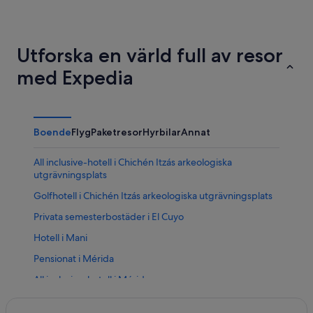
Utforska en värld full av resor
med Expedia
Boende
Flyg
Paketresor
Hyrbilar
Annat
All inclusive-hotell i Chichén Itzás arkeologiska
utgrävningsplats
Golfhotell i Chichén Itzás arkeologiska utgrävningsplats
Privata semesterbostäder i El Cuyo
Hotell i Mani
Pensionat i Mérida
All inclusive-hotell i Mérida
Strandhotell i Mérida