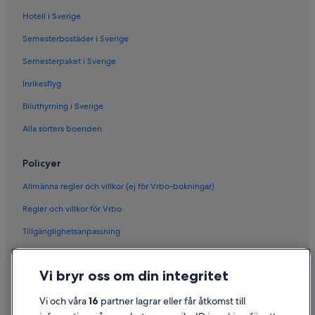
Hotell i Sverige
Semesterbostäder i Sverige
Semesterpaket i Sverige
Inrikesflyg
Biluthyrning i Sverige
Alla sorters boenden
Policyer
Allmänna regler och villkor (ej för Vrbo-bokningar)
Regler och villkor för Vrbo
Tillgänglighetsanpassning
Sekretess
Vi bryr oss om din integritet
Cookies
Användarvillkor
Vi och våra
16
partner lagrar eller får åtkomst till