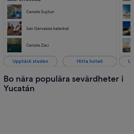
Cenote Suytun
San Gervasios katedral
Cenote Zaci
Upptäck staden
Hitta hotell
Up
Bo nära populära sevärdheter i
Yucatán