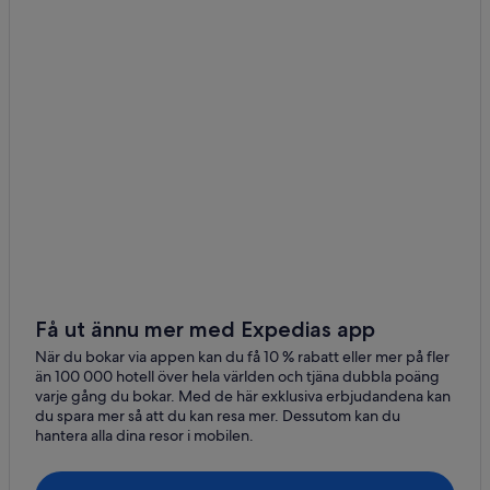
Hotell på Independent i Muna
Hotell i Muna
Hotell i Santa Cruz
Hotell i Tekax
Motell i Valladolid
Hotell i Yaxkukul
Få ut ännu mer med Expedias app
När du bokar via appen kan du få 10 % rabatt eller mer på fler
än 100 000 hotell över hela världen och tjäna dubbla poäng
varje gång du bokar. Med de här exklusiva erbjudandena kan
du spara mer så att du kan resa mer. Dessutom kan du
hantera alla dina resor i mobilen.