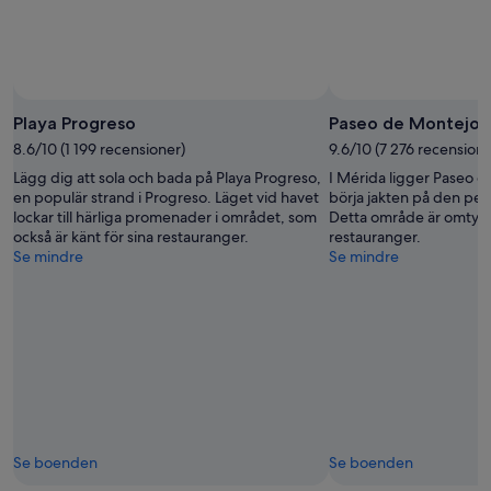
Playa Progreso
Paseo de Montejo
8.6/10 (1 199 recensioner)
9.6/10 (7 276 recensione
Lägg dig att sola och bada på Playa Progreso,
I Mérida ligger Paseo d
en populär strand i Progreso. Läget vid havet
börja jakten på den per
lockar till härliga promenader i området, som
Detta område är omtyckt
också är känt för sina restauranger.
restauranger.
Se mindre
Se mindre
Se boenden
Se boenden