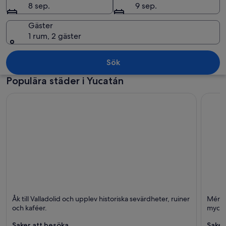
8 sep.
9 sep.
Gäster
1 rum, 2 gäster
En stor stenpyramid med en platt top
Sök
Populära städer i Yucatán
Valladolid
Mérida
Åk till Valladolid och upplev historiska sevärdheter, ruiner
Mérida
Restauranger, Historisk och Turer
Histor
och kaféer.
mycke
Saker att besöka
Saker