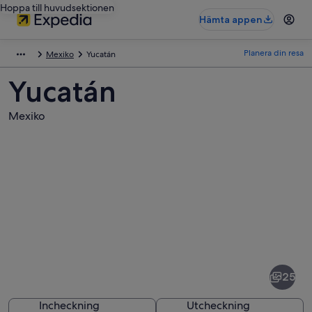
Hoppa till huvudsektionen
Hämta appen
Planera din resa
Mexiko
Yucatán
Yucatán
Mexiko
Bilder
av
Yucatán
25
Incheckning
Utcheckning