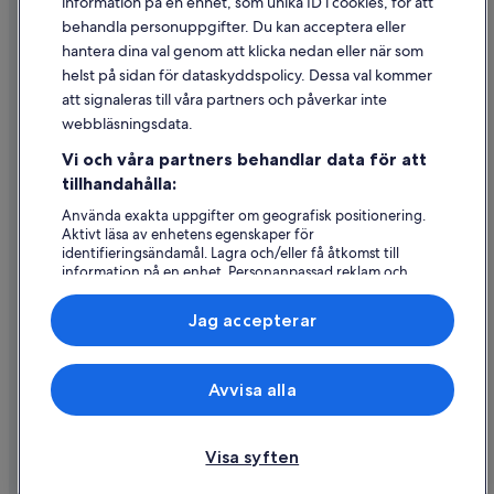
information på en enhet, som unika ID i cookies, för att
Juridisk information/Kontakta oss
behandla personuppgifter. Du kan acceptera eller
Riktlinjer för innehåll och anmäla innehåll
hantera dina val genom att klicka nedan eller när som
helst på sidan för dataskyddspolicy. Dessa val kommer
Hjälp
att signaleras till våra partners och påverkar inte
webbläsningsdata.
Kontakta oss
Vi och våra partners behandlar data för att
Avboka eller ändra din bokning
tillhandahålla:
Återbetalningsprocess och tidslinjer
Använda exakta uppgifter om geografisk positionering.
Aktivt läsa av enhetens egenskaper för
Boka ett flyg med flygbolagskredit
identifieringsändamål. Lagra och/eller få åtkomst till
information på en enhet. Personanpassad reklam och
Internationella resedokument
innehåll, reklam- och innehållsmätning, forskning
angående målgrupp och tjänsteutveckling.
Jag accepterar
Lista över partner (leverantörer)
Expedia, Inc ansvarar inte för innehållet på externa webbsidor.
Avvisa alla
© 2026 Expedia, Inc., ett företag i Expedia Group. Med ensamrätt.
Expedia och Expedias logotyp är varumärken eller registrerade
varumärken som tillhör Expedia, Inc.
Visa syften