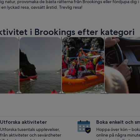
lig natur, provsmaka de bästa rätterna från Brookings eller fördjupa dig i
l en lyckad resa, oavsätt årstid. Trevlig resa!
ktivitet i Brookings efter kategori
Öppnas i ny flik
Öppnas i ny flik
Öppnas i n
dagsutflykter
Vattenaktiviteter
Kryssningar och båtturer
Privata och skr
 och
Vattenaktiviteter
Kryssningar och
Privata och
lykter
båtturer
skräddarsydd
turer
Utforska aktiviteter
Boka enkelt och s
Utforska tusentals upplevelser,
Hoppa över kön – boka 
från aktiviteter och sevärdheter
online på några minuter