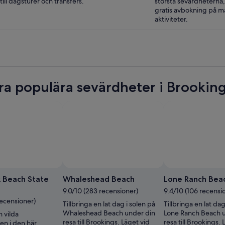
till dagsturer och transfers.
största sevärdheterna
gratis avbokning på 
aktiviteter.
ra populära sevärdheter i Brookin
 Beach State
Whaleshead Beach
Lone Ranch Bea
9.0/10 (283 recensioner)
9.4/10 (106 recensi
recensioner)
Tillbringa en lat dag i solen på
Tillbringa en lat dag
Whaleshead Beach under din
Lone Ranch Beach 
 vilda
resa till Brookings. Läget vid
resa till Brookings. 
n i den här