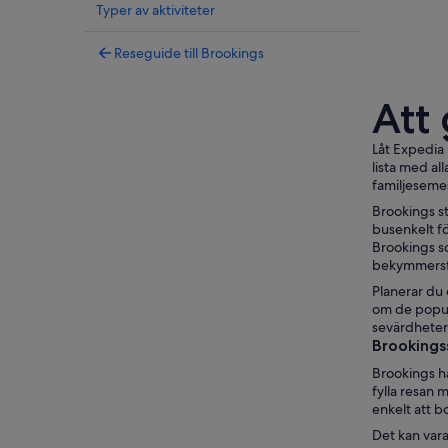
Typer av aktiviteter
Reseguide till Brookings
Att
Låt Expedia 
lista med al
familjesemes
Brookings st
busenkelt fö
Brookings so
bekymmersfr
Planerar du e
om de populä
sevärdheter
Brookingss
Brookings ha
fylla resan 
enkelt att b
Det kan vara