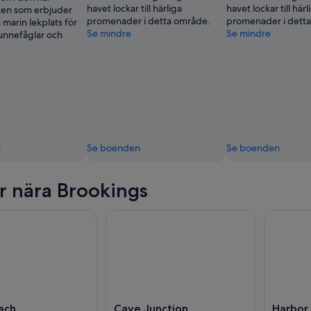
havet lockar till härliga
havet lockar till härl
ken som erbjuder
promenader i detta område.
promenader i dett
 marin lekplats för
Se mindre
Se mindre
 lunnefåglar och
n
Se boenden
Se boenden
r nära Brookings
ach
Cave Junction
Harbor