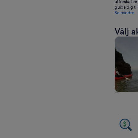
utforska här
guida dig til
Se mindre
Välj a
Turer och 
Turer
dagsutf