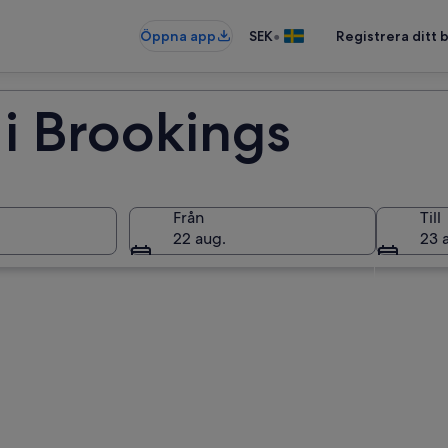
•
Öppna app
SEK
Registrera ditt
 i Brookings
Från
Till
22 aug.
23 