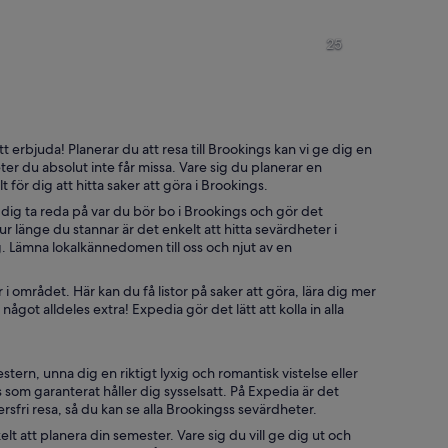
Ett kustlandskap med en sandstrand, stora klippformationer och fågla
En dimhöljd bergstig omgiven 
25
Ett kustlandskap med vågor som bryter mot stranden, klippiga branter
Samlingar av rosa blommor med
erbjuda! Planerar du att resa till Brookings kan vi ge dig en
eter du absolut inte får missa. Vare sig du planerar en
 för dig att hitta saker att göra i Brookings.
ch en strand.
 dig ta reda på var du bör bo i Brookings och gör det
 länge du stannar är det enkelt att hitta sevärdheter i
. Lämna lokalkännedomen till oss och njut av en
r i området. Här kan du få listor på saker att göra, lära dig mer
ågot alldeles extra! Expedia gör det lätt att kolla in alla
stern, unna dig en riktigt lyxig och romantisk vistelse eller
s som garanterat håller dig sysselsatt. På Expedia är det
rsfri resa, så du kan se alla Brookingss sevärdheter.
lt att planera din semester. Vare sig du vill ge dig ut och