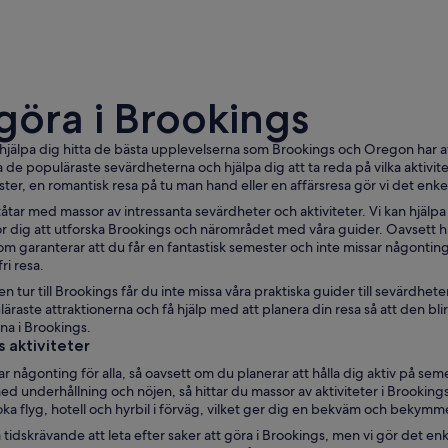
 göra i Brookings
hjälpa dig hitta de bästa upplevelserna som Brookings och Oregon har att 
la de populäraste sevärdheterna och hjälpa dig att ta reda på vilka aktivit
ter, en romantisk resa på tu man hand eller en affärsresa gör vi det enkelt
Ett kustlandskap med markanta klippformationer o
åtar med massor av intressanta sevärdheter och aktiviteter. Vi kan hjälpa
r dig att utforska Brookings och närområdet med våra guider. Oavsett hur
m garanterar att du får en fantastisk semester och inte missar någonting
i resa.
n tur till Brookings får du inte missa våra praktiska guider till sevärdhete
raste attraktionerna och få hjälp med att planera din resa så att den blir n
na i Brookings.
 aktiviteter
r någonting för alla, så oavsett om du planerar att hålla dig aktiv på seme
med underhållning och nöjen, så hittar du massor av aktiviteter i Brooking
oka flyg, hotell och hyrbil i förväg, vilket ger dig en bekväm och bekymme
 tidskrävande att leta efter saker att göra i Brookings, men vi gör det enke