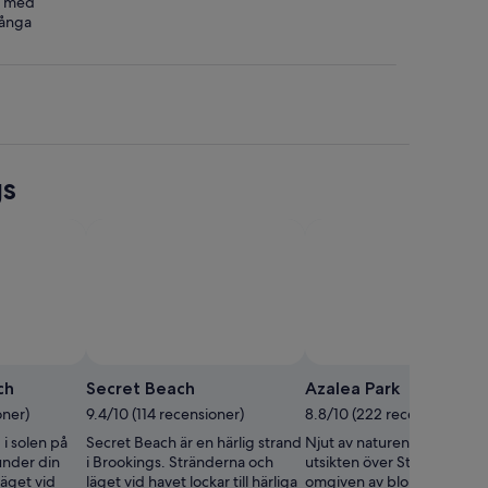
, med
många
gs
ch
Secret Beach
Azalea Park
oner)
9.4/10 (114 recensioner)
8.8/10 (222 recensioner)
 i solen på
Secret Beach är en härlig strand
Njut av naturen och den va
under din
i Brookings. Stränderna och
utsikten över Stilla havet
Läget vid
läget vid havet lockar till härliga
omgiven av blommande az