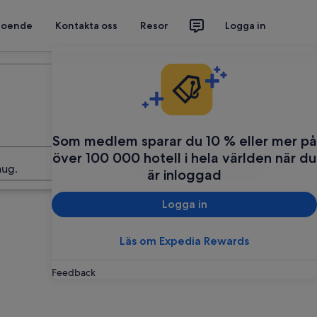
 boende
Kontakta oss
Resor
Logga in
Planera din resa
Som medlem sparar du 10 % eller mer på
över 100 000 hotell i hela världen när du
Sök
aug.
är inloggad
Logga in
Läs om Expedia Rewards
Feedback