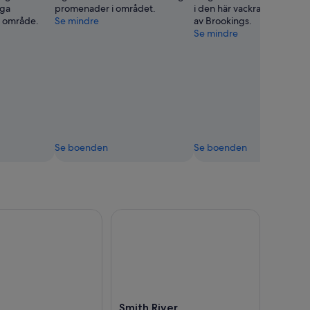
iga
promenader i området.
i den här vackra parken i hj
a område.
Se mindre
av Brookings.
Se mindre
Se boenden
Se boenden
Smith River