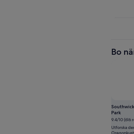
Bo nä
Southwick
Park
9.4/10 (616 
Utforska den
Oregonkuste