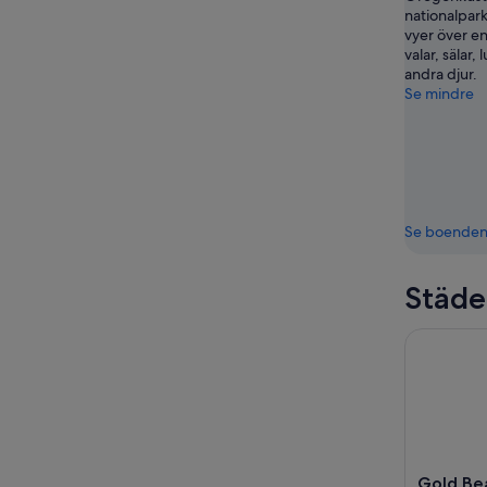
nationalpar
vyer över en
valar, sälar,
andra djur.
Se mindre
Se boende
Städe
Gold Be