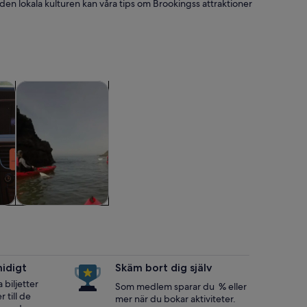
 den lokala kulturen kan våra tips om Brookingss attraktioner
y flik
Öppnas i ny flik
Öppnas i ny flik
äddarsydda turer
Djur och natur
Djur och natur
a
midigt
Skäm bort dig själv
biljetter
Som medlem sparar du % eller
 till de
mer när du bokar aktiviteter.