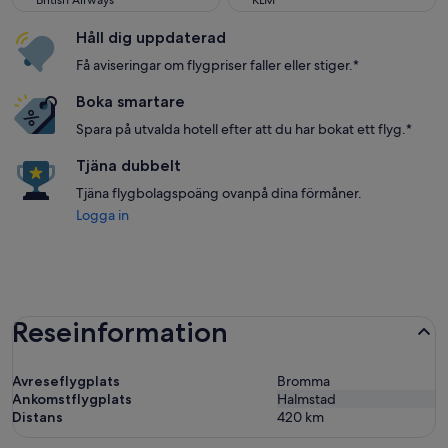
British Airways
KLM
Håll dig uppdaterad
Få aviseringar om flygpriser faller eller stiger.*
Boka smartare
Spara på utvalda hotell efter att du har bokat ett flyg.*
Tjäna dubbelt
Tjäna flygbolagspoäng ovanpå dina förmåner.
Logga in
Reseinformation
Avreseflygplats
Bromma
Ankomstflygplats
Halmstad
Distans
420
km