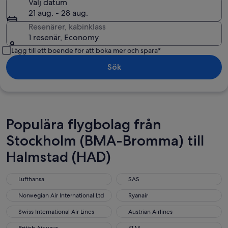
Välj datum
21 aug. - 28 aug.
Resenärer, kabinklass
1 resenär, Economy
Lägg till ett boende för att boka mer och spara*
Sök
Populära flygbolag från
Stockholm (BMA-Bromma) till
Halmstad (HAD)
Lufthansa
SAS
Lufthansa
SAS
Norwegian Air International Ltd
Ryanair
Norwegian Air International Ltd
Ryanair
Swiss International Air Lines
Austrian Airlines
Swiss International Air Lines
Austrian Airlines
British Airways
KLM