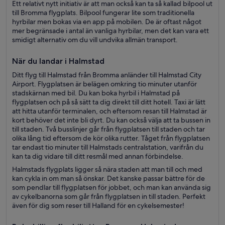
Ett relativt nytt initiativ är att man också kan ta så kallad bilpool ut
till Bromma flygplats. Bilpool fungerar lite som traditionella
hyrbilar men bokas via en app på mobilen. De är oftast något
mer begränsade i antal än vanliga hyrbilar, men det kan vara ett
smidigt alternativ om du vill undvika allmän transport.
När du landar i Halmstad
Ditt flyg till Halmstad från Bromma anländer till Halmstad City
Airport. Flygplatsen är belägen omkring tio minuter utanför
stadskärnan med bil. Du kan boka hyrbil i Halmstad på
flygplatsen och på så sätt ta dig direkt till ditt hotell. Taxi är lätt
att hitta utanför terminalen, och eftersom resan till Halmstad är
kort behöver det inte bli dyrt. Du kan också välja att ta bussen in
till staden. Två busslinjer går från flygplatsen till staden och tar
olika lång tid eftersom de kör olika rutter. Tåget från flygplatsen
tar endast tio minuter till Halmstads centralstation, varifrån du
kan ta dig vidare till ditt resmål med annan förbindelse.
Halmstads flygplats ligger så nära staden att man till och med
kan cykla in om man så önskar. Det kanske passar bättre för de
som pendlar till flygplatsen för jobbet, och man kan använda sig
av cykelbanorna som går från flygplatsen in till staden. Perfekt
även för dig som reser till Halland för en cykelsemester!