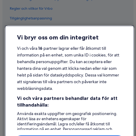
Regler och villkor för Vrbo
Tillgänglighetsanpassning
Sekretess
Vi bryr oss om din integritet
Cookies
Användarvillkor
Vi och våra
16
partner lagrar eller får åtkomst till
information på en enhet, som unika ID i cookies, för att
Juridisk information/Kontakta oss
behandla personuppgifter. Du kan acceptera eller
Riktlinjer för innehåll och anmäla innehåll
hantera dina val genom att klicka nedan eller när som
helst på sidan för dataskyddspolicy. Dessa val kommer
att signaleras till våra partners och påverkar inte
Hjälp
webbläsningsdata.
Kontakta oss
Vi och våra partners behandlar data för att
Avboka eller ändra din bokning
tillhandahålla:
Återbetalningsprocess och tidslinjer
Använda exakta uppgifter om geografisk positionering.
Aktivt läsa av enhetens egenskaper för
Boka ett flyg med flygbolagskredit
identifieringsändamål. Lagra och/eller få åtkomst till
information på en enhet. Personanpassad reklam och
Internationella resedokument
innehåll, reklam- och innehållsmätning, forskning