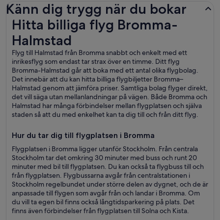
Känn dig trygg när du bokar
Hitta billiga flyg Bromma-Halmstad
Hitta billiga flyg Bromma-
Halmstad
Flyg till Halmstad från Bromma snabbt och enkelt med ett
inrikesflyg som endast tar strax över en timme. Ditt flyg
Bromma-Halmstad går att boka med ett antal olika flygbolag.
Det innebär att du kan hitta billiga flygbiljetter Bromma–
Halmstad genom att jämföra priser. Samtliga bolag flyger direkt,
det vill säga utan mellanlandningar på vägen. Både Bromma och
Halmstad har många förbindelser mellan flygplatsen och själva
staden så att du med enkelhet kan ta dig till och från ditt flyg.
Hur du tar dig till flygplatsen i Bromma
Flygplatsen i Bromma ligger utanför Stockholm. Från centrala
Stockholm tar det omkring 30 minuter med buss och runt 20
minuter med bil till flygplatsen. Du kan också ta flygbuss till och
från flygplatsen. Flygbussarna avgår från centralstationen i
Stockholm regelbundet under större delen av dygnet, och de är
anpassade till flygen som avgår från och landar i Bromma. Om
du vill ta egen bil finns också långtidsparkering på plats. Det
finns även förbindelser från flygplatsen till Solna och Kista.