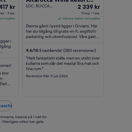
iset
Priset
 417 kr
Adults Only
LOC. ROCCA
2 339 kr
RIPESENA 62
är
 sep. – 2 sep.
31 aug. – 1 sep.
Orvieto TR
417 kr
2 339 kr
 och avgifter
inklusive skatter och avgifter
r
per
Denna gård i lyxstil ligger i Orvieto. Här
tt
natt
har du tillgång till gratis wi-fi, avgiftsfri
llan
parkering och utomhuspool. Våra gäster
mellan
igger i
brukar tala väl om den hjälpsamma ...
31
illgång
p.
aug.
9,6
/
10
Enastående! (380 recensioner)
ch
och
a
"Helt fantastiskt ställe men en utsikt över
1
kullarna som slår det mesta! Bra mat och
ioner)
p.
sep.
fina rum."
 stor
Recension från 11 juli 2026
n.
 Det
kosten.
 att
ska bröd
Baschi
immarna, baserat på 1 natt för
Ytterligare villkor kan gälla.