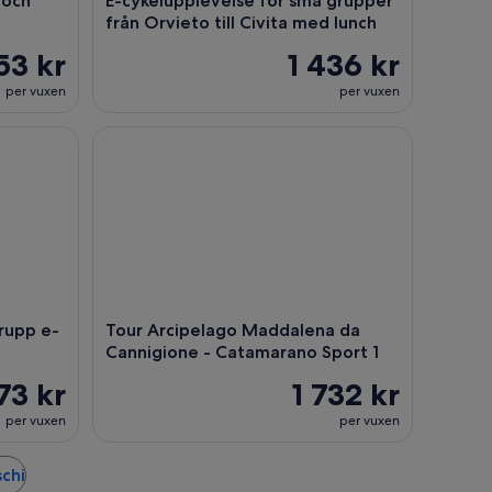
 och
E-cykelupplevelse för små grupper
från Orvieto till Civita med lunch
53 kr
1 436 kr
per vuxen
per vuxen
upp e-cykeltur med middag
Tour Arcipelago Maddalena da Cannigione - Cata
grupp e-
Tour Arcipelago Maddalena da
Cannigione - Catamarano Sport 1
73 kr
1 732 kr
per vuxen
per vuxen
schi