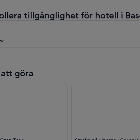
llera tillgänglighet för hotell i Bas
väll
 att göra
ran Tour
Smaka på vinerna i Corbara o