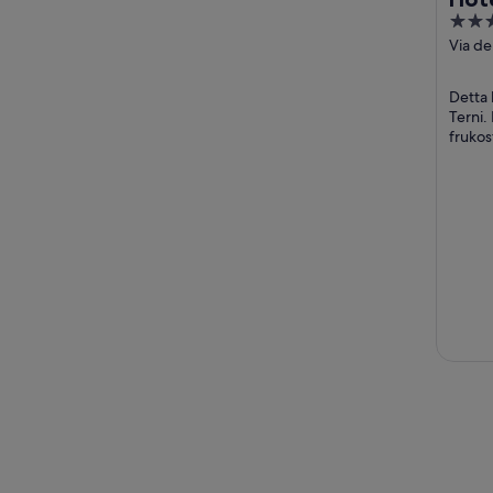
3
out
Via de
Stazio
of
Terni 
5
Detta 
Terni. 
frukos
parker
Cascat