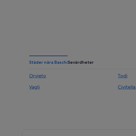
Städer nära Baschi
Sevärdheter
Orvieto
Todi
Vagli
Civitell