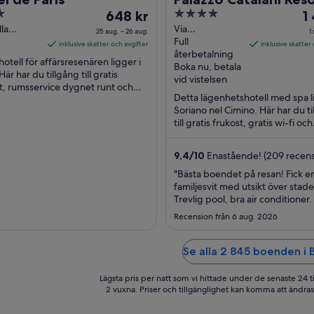
Priset
4
Pr
648 kr
1
är
out
är
lla
Via
25 aug. – 26 aug.
1
ne, 52
Montecavallo
Full
648 kr
of
1 
inklusive skatter och avgifter
inklusive skatter
TR
26 Soriano nel
återbetalning
per
5
pe
hotell för affärsresenären ligger i
Cimino VT
Boka nu, betala
natt
na
Här har du tillgång till gratis
vid vistelsen
t, rumsservice dygnet runt och
mellan
me
Detta lägenhetshotell med spa l
ing. De populära sevärdheterna
25
1
Soriano nel Cimino. Här har du t
a ...
aug.
se
till gratis frukost, gratis wi-fi och
och
o
avgiftsfri parkering. De populär
26
2
sevärdheterna ...
9,4
/
10
Enastående! (209 recens
aug.
se
"Bästa boendet på resan! Fick en
familjesvit med utsikt över stade
Trevlig pool, bra air conditioner.
ända som kan förbättras var fru
Recension från 6 aug. 2026
De kokta äggen var så överkokta
äggulan var nästan blå. Inga fär
heller. Men överlag mycket bra
Se alla 2 845 boenden i 
boende."
Lägsta pris per natt som vi hittade under de senaste 24 t
2 vuxna. Priser och tillgänglighet kan komma att ändras. 