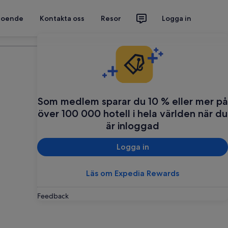
 boende
Kontakta oss
Resor
Logga in
Planera din resa
Som medlem sparar du 10 % eller mer på
över 100 000 hotell i hela världen när du
är inloggad
Logga in
Läs om Expedia Rewards
Feedback