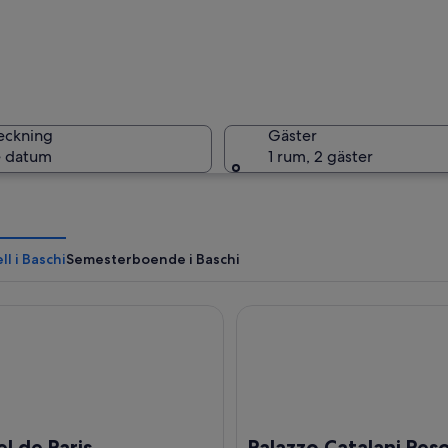
En histor
eckning
Gäster
 datum
1 rum, 2 gäster
En histor
l i Baschi
Semesterboende i Baschi
e Paris
Palazzo Catalani Resort
med vägskyltar, en historisk stenbyggnad på en kulle och en klarblå himmel.
l de Paris
Palazzo Catalani Res