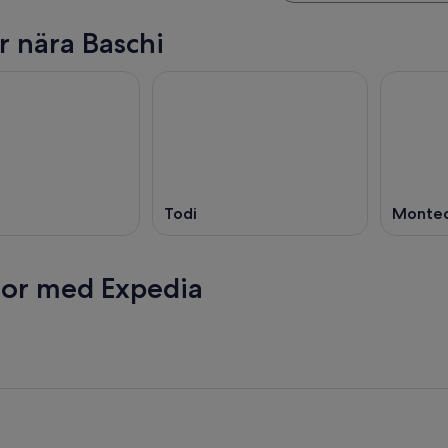
r nära Baschi
Todi
Montec
esor med Expedia