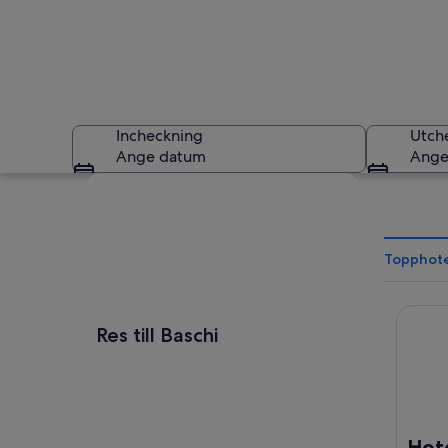
Incheckning
Utch
Ange datum
Ange
Utforska karta
Topphotel
Hotel d
En slingrande väg 
Res till Baschi
Hote