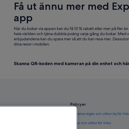
Få ut ännu mer med Exp
app
När du bokar via appen kan du få 10 % rabatt eller mer på fler än
hela världen och tjäna dubbla poäng varje gång du bokar. Med d
erbjudandena kan du spara mer så att du kan resa mer. Dessutom
dina resor i mobilen.
Skanna QR-koden med kameran på din enhet och hä
Policyer
ör Sverige
Allmänna regler och villkor (ej för Vr
rige
Regler och villkor för Vrbo