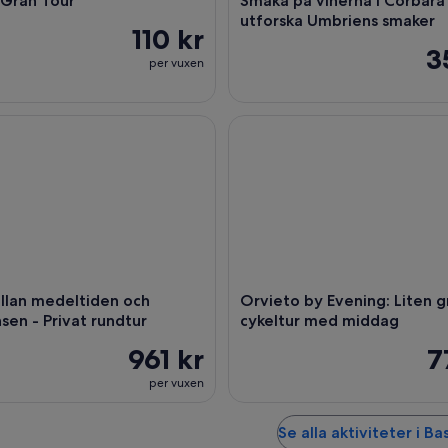
 Gran Tour
Smaka på vinerna i Corbara
utforska Umbriens smaker
110 kr
3
per vuxen
an medeltiden och renässansen - Privat rundtur
Orvieto by Evening: Liten gr
llan medeltiden och
Orvieto by Evening: Liten 
nsen - Privat rundtur
cykeltur med middag
961 kr
7
per vuxen
Se alla aktiviteter i Ba