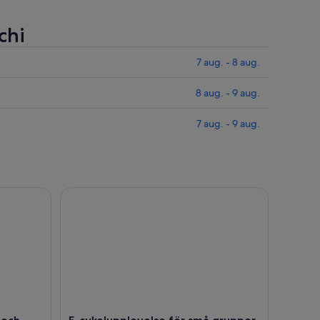
chi
7 aug. - 8 aug.
8 aug. - 9 aug.
7 aug. - 9 aug.
ch utforska Umbriens smaker
E-cykelupplevelse för små grupper från Orvieto ti