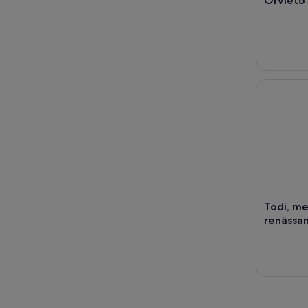
Orvieto
Todi, mell
Todi, me
renässa