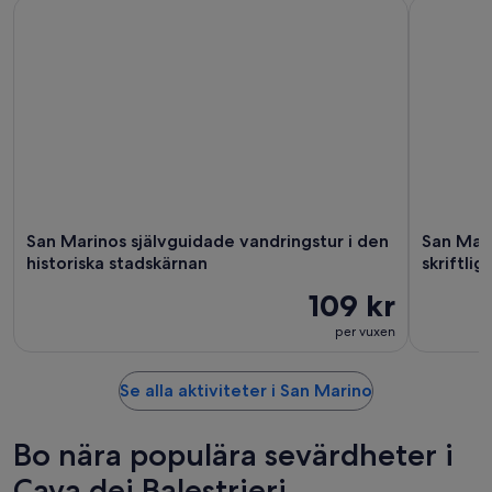
San Marinos självguidade vandringstur i den historiska stads
San Marino
San Marinos självguidade vandringstur i den
San Mari
historiska stadskärnan
skriftlig
109 kr
per vuxen
Se alla aktiviteter i San Marino
Bo nära populära sevärdheter i
Cava dei Balestrieri