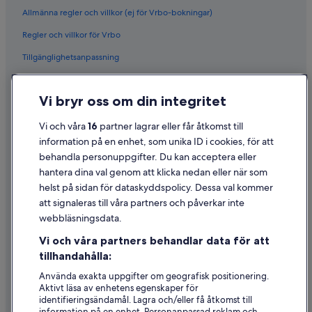
Allmänna regler och villkor (ej för Vrbo-bokningar)
Regler och villkor för Vrbo
Tillgänglighetsanpassning
Sekretess
Vi bryr oss om din integritet
Cookies
Användarvillkor
Vi och våra
16
partner lagrar eller får åtkomst till
information på en enhet, som unika ID i cookies, för att
Juridisk information/Kontakta oss
behandla personuppgifter. Du kan acceptera eller
Riktlinjer för innehåll och anmäla innehåll
hantera dina val genom att klicka nedan eller när som
helst på sidan för dataskyddspolicy. Dessa val kommer
att signaleras till våra partners och påverkar inte
Hjälp
webbläsningsdata.
Kontakta oss
Vi och våra partners behandlar data för att
Avboka eller ändra din bokning
tillhandahålla:
Återbetalningsprocess och tidslinjer
Använda exakta uppgifter om geografisk positionering.
Aktivt läsa av enhetens egenskaper för
Boka ett flyg med flygbolagskredit
identifieringsändamål. Lagra och/eller få åtkomst till
information på en enhet. Personanpassad reklam och