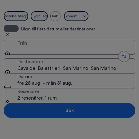
Vistelse tillagd
Flyg tillagt
Hyrbil
Ekonomi
En man som spelar på ett stort träins
Lägg till flera datum eller destinationer
Från
Destination
Cava dei Balestrieri, San Marino, San Marino
Datum
fre 28 aug. - mån 31 aug.
Resenärer
2 resenärer, 1 rum
Sök
Utforska karta