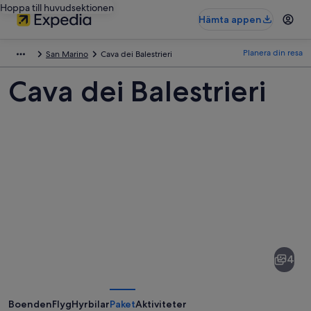
Hoppa till huvudsektionen
Hämta appen
Planera din resa
San Marino
Cava dei Balestrieri
Cava dei Balestrieri
Bilder
av
Cava
4
dei
Balestrieri
Boenden
Flyg
Hyrbilar
Paket
Aktiviteter