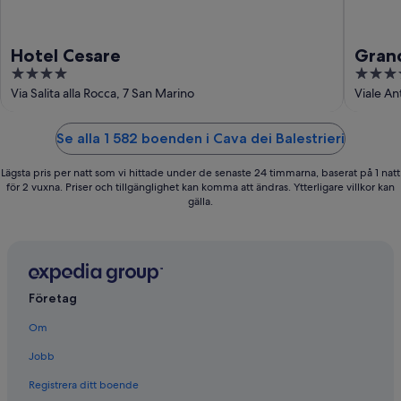
Hotel Cesare
Gran
4
4
out
out
Via Salita alla Rocca, 7 San Marino
Viale An
of
of
5
5
Se alla 1 582 boenden i Cava dei Balestrieri
Lägsta pris per natt som vi hittade under de senaste 24 timmarna, baserat på 1 natt
för 2 vuxna. Priser och tillgänglighet kan komma att ändras. Ytterligare villkor kan
gälla.
Företag
Om
Jobb
Registrera ditt boende