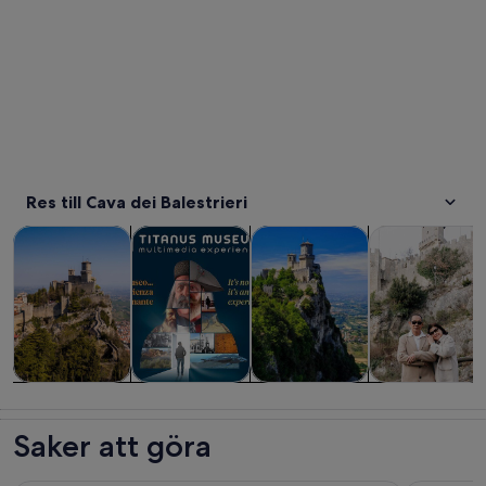
Res till Cava dei Balestrieri
Öppnas i ny flik
Öppnas i ny flik
Turer och dagsutflykter
Historia och kultur
Privata och skräddarsydda tur
Bröllop och br
Turer och
Historia och
Privata och
Bröllop och
dagsutflykter
kultur
skräddarsydda
bröllopsresor
Saker att göra
turer