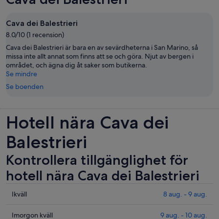
Cava dei Balestrieri
8.0/10 (1 recension)
Cava dei Balestrieri är bara en av sevärdheterna i San Marino, så
missa inte allt annat som finns att se och göra. Njut av bergen i
området, och ägna dig åt saker som butikerna.
Se mindre
Se boenden
Hotell nära Cava dei
Balestrieri
Kontrollera tillgänglighet för
hotell nära Cava dei Balestrieri
Se
Ikväll
8 aug. - 9 aug.
priser
nära
Se
Imorgon kväll
9 aug. - 10 aug.