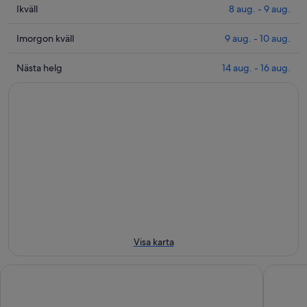
Se
Ikväll
8 aug. - 9 aug.
priser
nära
Se
Imorgon kväll
9 aug. - 10 aug.
Col
priser
Rodella
nära
Se
Nästa helg
14 aug. - 16 aug.
linbana
Col
priser
för
Rodella
nära
ikväll
linbana
Col
8
inför
Rodella
aug.
imorgon
linbana
-
kväll
för
9
9
nästa
aug.
aug.
helg
-
14
10
aug.
aug.
-
16
Visa karta
aug.
Golden Park Resort
Aritz