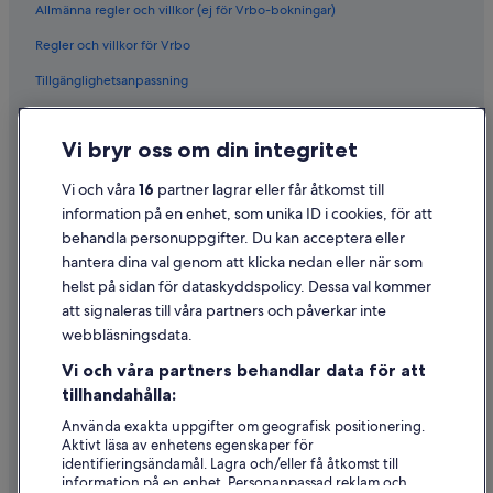
Allmänna regler och villkor (ej för Vrbo-bokningar)
Regler och villkor för Vrbo
Tillgänglighetsanpassning
Sekretess
Vi bryr oss om din integritet
Cookies
Användarvillkor
Vi och våra
16
partner lagrar eller får åtkomst till
information på en enhet, som unika ID i cookies, för att
Juridisk information/Kontakta oss
behandla personuppgifter. Du kan acceptera eller
Riktlinjer för innehåll och anmäla innehåll
hantera dina val genom att klicka nedan eller när som
helst på sidan för dataskyddspolicy. Dessa val kommer
att signaleras till våra partners och påverkar inte
Hjälp
webbläsningsdata.
Kontakta oss
Vi och våra partners behandlar data för att
Avboka eller ändra din bokning
tillhandahålla:
Återbetalningsprocess och tidslinjer
Använda exakta uppgifter om geografisk positionering.
Aktivt läsa av enhetens egenskaper för
Boka ett flyg med flygbolagskredit
identifieringsändamål. Lagra och/eller få åtkomst till
information på en enhet. Personanpassad reklam och
Internationella resedokument