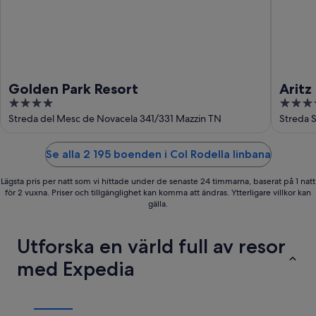
Golden Park Resort
Aritz
4
4
out
out
Streda del Mesc de Novacela 341/331 Mazzin TN
Streda S
of
of
5
5
Se alla 2 195 boenden i Col Rodella linbana
Lägsta pris per natt som vi hittade under de senaste 24 timmarna, baserat på 1 natt
för 2 vuxna. Priser och tillgänglighet kan komma att ändras. Ytterligare villkor kan
gälla.
Utforska en värld full av resor
med Expedia