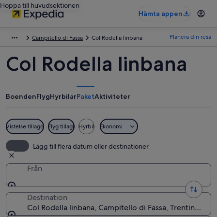
Hoppa till huvudsektionen
Hämta appen
Planera din resa
Campitello di Fassa
Col Rodella linbana
Col Rodella linbana
Boenden
Flyg
Hyrbilar
Paket
Aktiviteter
Vistelse tillagd
Flyg tillagt
Hyrbil
Ekonomi
Lägg till flera datum eller destinationer
Från
Destination
Col Rodella linbana, Campitello di Fassa, Trentino-Alto