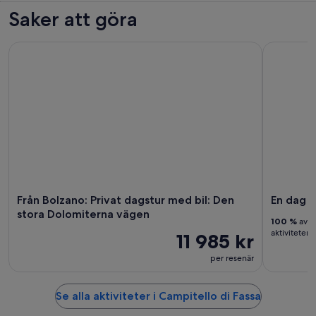
Saker att göra
Från Bolzano: Privat dagstur med bil: Den stora Dolomiterna
En dag pri
Från Bolzano: Privat dagstur med bil: Den
En dag p
stora Dolomiterna vägen
100 %
av r
aktiviteten
11 985 kr
per resenär
Se alla aktiviteter i Campitello di Fassa