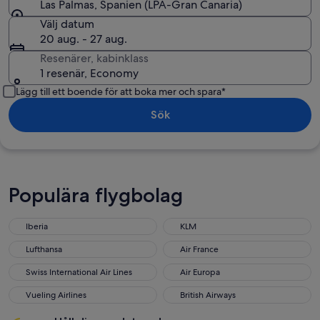
Las Palmas, Spanien (LPA-Gran Canaria)
Välj datum
20 aug. - 27 aug.
Resenärer, kabinklass
1 resenär, Economy
Lägg till ett boende för att boka mer och spara*
Sök
Populära flygbolag
Iberia
KLM
Iberia
KLM
Lufthansa
Air France
Lufthansa
Air France
Swiss International Air Lines
Air Europa
Swiss International Air Lines
Air Europa
Vueling Airlines
British Airways
Vueling Airlines
British Airways