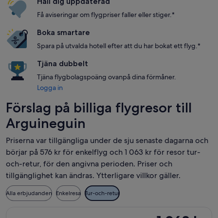
Håll dig uppdaterad
Få aviseringar om flygpriser faller eller stiger.*
Boka smartare
Spara på utvalda hotell efter att du har bokat ett flyg.*
Tjäna dubbelt
Tjäna flygbolagspoäng ovanpå dina förmåner.
Logga in
Förslag på billiga flygresor till
Arguineguin
Priserna var tillgängliga under de sju senaste dagarna och
börjar på 576 kr för enkelflyg och 1 063 kr för resor tur-
och-retur, för den angivna perioden. Priser och
tillgänglighet kan ändras. Ytterligare villkor gäller.
Alla erbjudanden
Enkelresa
Tur-och-retur
Välj flyg med easyJet, med avresa tis 1 dec. från London till G
1 063 kr