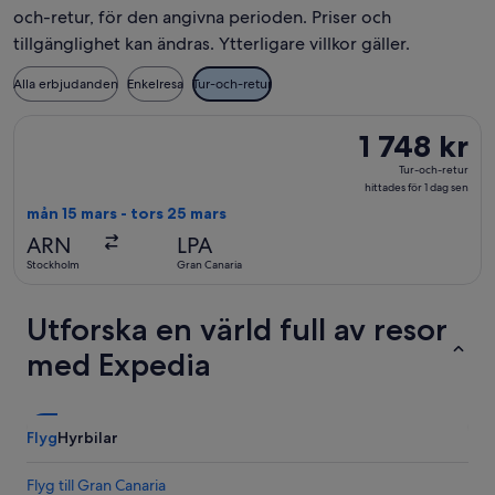
och-retur, för den angivna perioden. Priser och
tillgänglighet kan ändras. Ytterligare villkor gäller.
Alla erbjudanden
Enkelresa
Tur-och-retur
Välj flyg med Vueling Airlines, med avresa mån 15 mars från St
1 748 kr
1 748 kr
Tur-
Tur-och-retur
och-
hittades för 1 dag sen
retur,
mån 15 mars - tors 25 mars
hittades
ARN
LPA
för
Stockholm
Gran Canaria
1
dag
Utforska en värld full av resor
sen
med Expedia
Flyg
Hyrbilar
Flyg till Gran Canaria