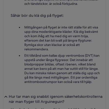
och tändstickor, är också förbjudna.
Såhär bör du klä dig på flyget:
Mittgången på flyget är inte rätt ställe för att visa
upp dina moderiktigaste kläder. Klä dig bekvämt
och kom ihåg att ha med dig en varm tröja,
eftersom det kan bli svalt på längre flygturer.
Rymliga skor utan klackar är också att
rekommendera.
Ett tillstånd som kallas djup ventrombos (DVT) kan
uppstå under långa flygresor. Det innebär att
blodproppar bildas, oftast i benen, vilket bland
annat kan bero på att man har suttit still för länge.
Du kan minska risken genom att ställa dig upp och
gå lite längs med mittgången. Ett par ordentliga
antitrombosstrumpor kan också vara till hjälp.
Hur tar man sig snabbt igenom säkerhetskontrollerna
när man flyger till Arguineguin?