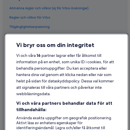
Allmänna regler och villkor (ej för Vrbo-bokningar)
Regler och villkor för Vrbo
Tillgänglighetsanpassning
Sekretess
Vi bryr oss om din integritet
Cookies
Användarvillkor
Vi och våra
16
partner lagrar eller får åtkomst till
information på en enhet, som unika ID i cookies, för att
Juridisk information/Kontakta oss
behandla personuppgifter. Du kan acceptera eller
Riktlinjer för innehåll och anmäla innehåll
hantera dina val genom att klicka nedan eller när som
helst på sidan för dataskyddspolicy. Dessa val kommer
att signaleras till våra partners och påverkar inte
Hjälp
webbläsningsdata.
Kontakta oss
Vi och våra partners behandlar data för att
Avboka eller ändra din bokning
tillhandahålla:
Återbetalningsprocess och tidslinjer
Använda exakta uppgifter om geografisk positionering.
Aktivt läsa av enhetens egenskaper för
Boka ett flyg med flygbolagskredit
identifieringsändamål. Lagra och/eller få åtkomst till