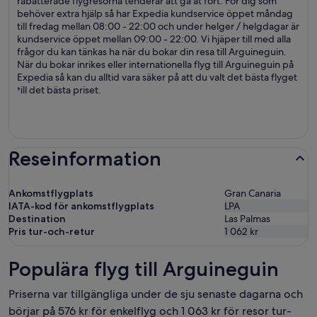
rabatterade flygresorna tenderar att gå åt fort. För dig som
behöver extra hjälp så har Expedia kundservice öppet måndag
till fredag mellan 08:00 - 22:00 och under helger / helgdagar är
kundservice öppet mellan 09:00 - 22:00. Vi hjäper till med alla
frågor du kan tänkas ha när du bokar din resa till Arguineguin.
När du bokar inrikes eller internationella flyg till Arguineguin på
Expedia så kan du alltid vara säker på att du valt det bästa flyget
till det bästa priset.
Reseinformation
Ankomstflygplats
Gran Canaria
IATA-kod för ankomstflygplats
LPA
Destination
Las Palmas
Pris tur-och-retur
1 062 kr
Populära flyg till Arguineguin
Priserna var tillgängliga under de sju senaste dagarna och
börjar på 576 kr för enkelflyg och 1 063 kr för resor tur-