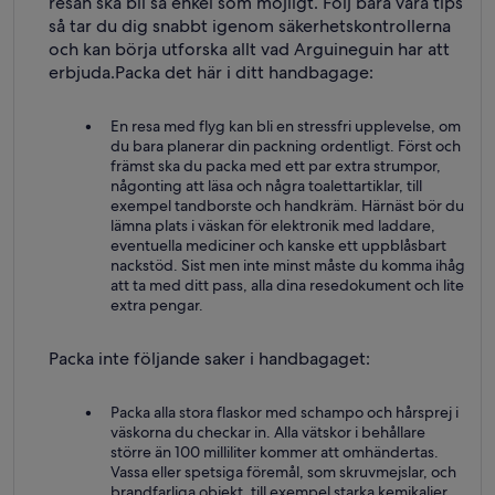
resan ska bli så enkel som möjligt. Följ bara våra tips
så tar du dig snabbt igenom säkerhetskontrollerna
och kan börja utforska allt vad Arguineguin har att
erbjuda.
Packa det här i ditt handbagage:
En resa med flyg kan bli en stressfri upplevelse, om
du bara planerar din packning ordentligt. Först och
främst ska du packa med ett par extra strumpor,
någonting att läsa och några toalettartiklar, till
exempel tandborste och handkräm. Härnäst bör du
lämna plats i väskan för elektronik med laddare,
eventuella mediciner och kanske ett uppblåsbart
nackstöd. Sist men inte minst måste du komma ihåg
att ta med ditt pass, alla dina resedokument och lite
extra pengar.
Packa inte följande saker i handbagaget:
Packa alla stora flaskor med schampo och hårsprej i
väskorna du checkar in. Alla vätskor i behållare
större än 100 milliliter kommer att omhändertas.
Vassa eller spetsiga föremål, som skruvmejslar, och
brandfarliga objekt, till exempel starka kemikalier