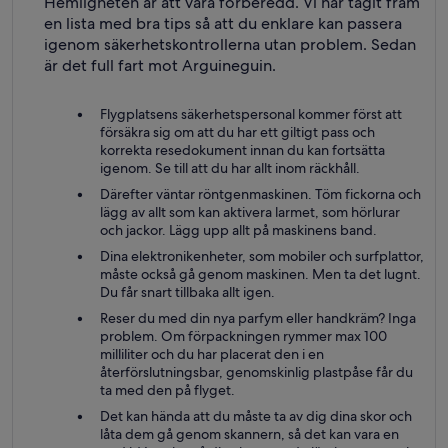
Hemligheten är att vara förberedd. Vi har tagit fram
en lista med bra tips så att du enklare kan passera
igenom säkerhetskontrollerna utan problem. Sedan
är det full fart mot Arguineguin.
Flygplatsens säkerhetspersonal kommer först att
försäkra sig om att du har ett giltigt pass och
korrekta resedokument innan du kan fortsätta
igenom. Se till att du har allt inom räckhåll.
Därefter väntar röntgenmaskinen. Töm fickorna och
lägg av allt som kan aktivera larmet, som hörlurar
och jackor. Lägg upp allt på maskinens band.
Dina elektronikenheter, som mobiler och surfplattor,
måste också gå genom maskinen. Men ta det lugnt.
Du får snart tillbaka allt igen.
Reser du med din nya parfym eller handkräm? Inga
problem. Om förpackningen rymmer max 100
milliliter och du har placerat den i en
återförslutningsbar, genomskinlig plastpåse får du
ta med den på flyget.
Det kan hända att du måste ta av dig dina skor och
låta dem gå genom skannern, så det kan vara en