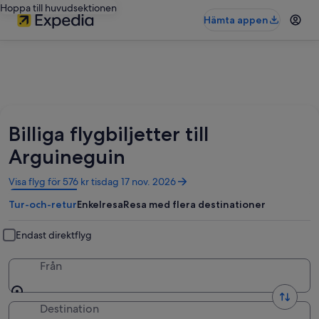
Hoppa till huvudsektionen
Hämta appen
Billiga flygbiljetter till
Arguineguin
Öppnas
Visa flyg för 576 kr tisdag 17 nov. 2026
i
Tur-och-retur
Enkelresa
Resa med flera destinationer
ett
nytt
fönster
Endast direktflyg
Från
Destination