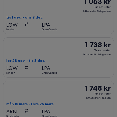
1 063 kr
Tur-
Tur-och-retur
och-
hittades för 3 dagar sen
retur,
tis 1 dec. - ons 9 dec.
hittades
LGW
LPA
för
London
Gran Canaria
3
dagar
Välj flyg med British Airways, med avresa lör 28 nov. från Lond
1 738 kr
1 738 kr
sen
Tur-
Tur-och-retur
och-
hittades för 2 dagar sen
retur,
lör 28 nov. - tis 8 dec.
hittades
LGW
LPA
för
London
Gran Canaria
2
dagar
Välj flyg med Vueling Airlines, med avresa mån 15 mars från St
1 748 kr
1 748 kr
sen
Tur-
Tur-och-retur
och-
hittades för 1 dag sen
retur,
mån 15 mars - tors 25 mars
hittades
ARN
LPA
för
Stockholm
Gran Canaria