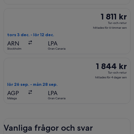
1
dag
Välj flyg med Swiss International Air Lines, med avresa tors 3 
1 811 kr
1 811 kr
sen
Tur-
Tur-och-retur
och-
hittades för 6 timmar sen
retur,
tors 3 dec. - lör 12 dec.
hittades
ARN
LPA
för
Stockholm
Gran Canaria
6
timmar
Välj flyg med Iberia, med avresa lör 26 sep. från Málaga till G
1 844 kr
1 844 kr
sen
Tur-
Tur-och-retur
och-
hittades för 4 dagar sen
retur,
lör 26 sep. - mån 28 sep.
hittades
AGP
LPA
för
Málaga
Gran Canaria
4
dagar
sen
Vanliga frågor och svar