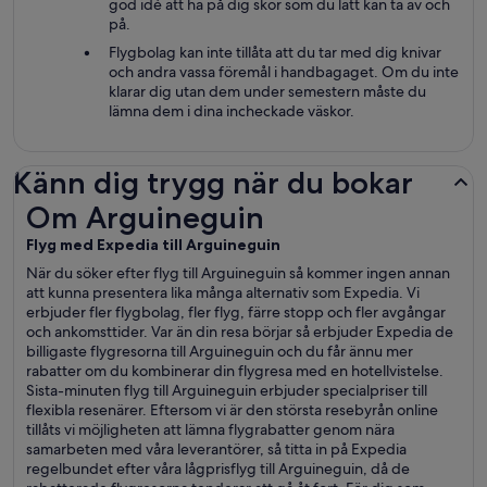
god idé att ha på dig skor som du lätt kan ta av och
på.
Flygbolag kan inte tillåta att du tar med dig knivar
och andra vassa föremål i handbagaget. Om du inte
klarar dig utan dem under semestern måste du
lämna dem i dina incheckade väskor.
Känn dig trygg när du bokar
Om Arguineguin
Om Arguineguin
Flyg med Expedia till Arguineguin
När du söker efter flyg till Arguineguin så kommer ingen annan
att kunna presentera lika många alternativ som Expedia. Vi
erbjuder fler flygbolag, fler flyg, färre stopp och fler avgångar
och ankomsttider. Var än din resa börjar så erbjuder Expedia de
billigaste flygresorna till Arguineguin och du får ännu mer
rabatter om du kombinerar din flygresa med en hotellvistelse.
Sista-minuten flyg till Arguineguin erbjuder specialpriser till
flexibla resenärer. Eftersom vi är den största resebyrån online
tillåts vi möjligheten att lämna flygrabatter genom nära
samarbeten med våra leverantörer, så titta in på Expedia
regelbundet efter våra lågprisflyg till Arguineguin, då de