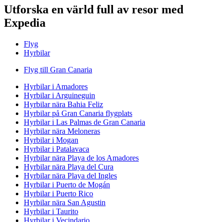
Utforska en värld full av resor med
Expedia
Flyg
Hyrbilar
Flyg till Gran Canaria
Hyrbilar i Amadores
Hyrbilar i Arguineguin
Hyrbilar nära Bahia Feliz
Hyrbilar på Gran Canaria flygplats
Hyrbilar i Las Palmas de Gran Canaria
Hyrbilar nära Meloneras
Hyrbilar i Mogan
Hyrbilar i Patalavaca
Hyrbilar nära Playa de los Amadores
Hyrbilar nära Playa del Cura
Hyrbilar nära Playa del Ingles
Hyrbilar i Puerto de Mogán
Hyrbilar i Puerto Rico
Hyrbilar nära San Agustin
Hyrbilar i Taurito
Hyrbilar i Vecindario