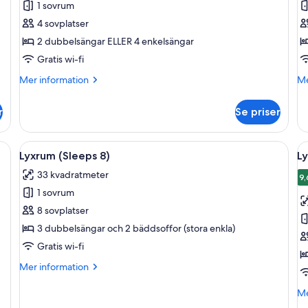
1 sovrum
(Sleeps
(
4 sovplatser
4)
5
2 dubbelsängar ELLER 4 enkelsängar
Gratis wi-fi
Mer
M
Mer information
Me
information
in
om
o
r
Se priser
Lyxrum
Ly
(Sleeps
(S
4)
5)
, flera kuddar, en sänggavel och ett fönster med gardiner.
Öppna
Ett hotellrum med en stor säng, en soff
Ö
8
Lyxrum (Sleeps 8)
Ly
alla
al
33 kvadratmeter
foton
f
9,
9
1 sovrum
för
f
Lyxrum
L
8 sovplatser
(Sleeps
(
3 dubbelsängar och 2 bäddsoffor (stora enkla)
8)
4
Gratis wi-fi
Mer
Mer information
information
om
M
Me
Lyxrum
in