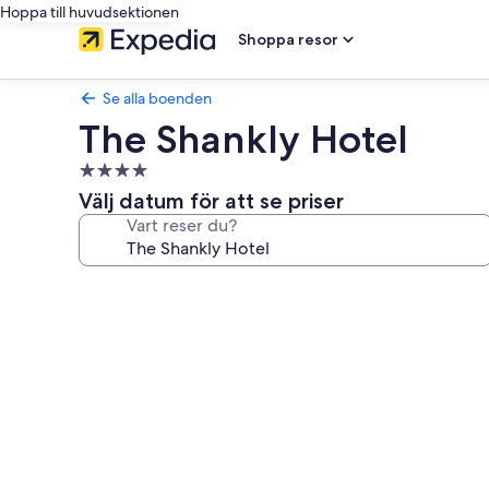
Hoppa till huvudsektionen
Shoppa resor
Se alla boenden
The Shankly Hotel
4.0-
stjärnigt
Välj datum för att se priser
boende
Vart reser du?
Fotogalleri
för
The
Shankly
Hotel