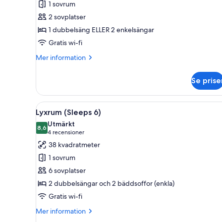
1 sovrum
dubbelrum
2 sovplatser
(Sleeps
1 dubbelsäng ELLER 2 enkelsängar
2)
Gratis wi-fi
Mer
Mer information
information
om
Se prise
Lyxigt
dubbelrum
(Sleeps
Öppna
Ett hotellrum med en stor säng
6
2)
Lyxrum (Sleeps 6)
alla
Utmärkt
foton
8,6
8,6 av 10
(4 recensioner)
4 recensioner
för
38 kvadratmeter
Lyxrum
1 sovrum
(Sleeps
6 sovplatser
6)
2 dubbelsängar och 2 bäddsoffor (enkla)
Gratis wi-fi
Mer
Mer information
information