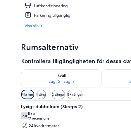
Luftkonditionering
Boendets in
Parkering tillgänglig
Visa alla
Rumsalternativ
Kontrollera tillgängligheten för dessa d
Kontrollera tillgängligheten för ikväll aug. 6 - aug. 7
Kontrollera ti
Ikväll
aug. 6 - aug. 7
a
Tillgängliga
Alla rum
1 säng
2 sängar
3+ sängar
filter
Öppna
Ett hotellrum med en stor sän
för
5
Lyxigt dubbelrum (Sleeps 2)
alla
rum
Bra
foton
7,8
7,8 av 10
(17 recensioner)
17 recensioner
för
24 kvadratmeter
Lyxigt