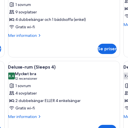
för
f
1 sovrum
Lyxrum
P
9 sovplatser
r
4 dubbelsängar och 1 bäddsoffa (enkel)
M
Me
Gratis wi-fi
in
o
Mer
Mer information
Pr
information
ru
om
r
Se priser
Lyxrum
nggavel, två sängbord med lampor och en säng med rosa sängkläder.
Öppna
Ett lyxigt sovrum med en stoppad sän
Ö
14
Deluxe-rum (Sleeps 4)
D
alla
al
Mycket bra
foton
8,4
f
7,
8,4 av 10
(12 recensioner)
12 recensioner
för
f
1 sovrum
Deluxe-
D
4 sovplatser
rum
r
2 dubbelsängar ELLER 4 enkelsängar
(Sleeps
Gratis wi-fi
4)
Mer
M
Mer information
Me
information
in
om
o