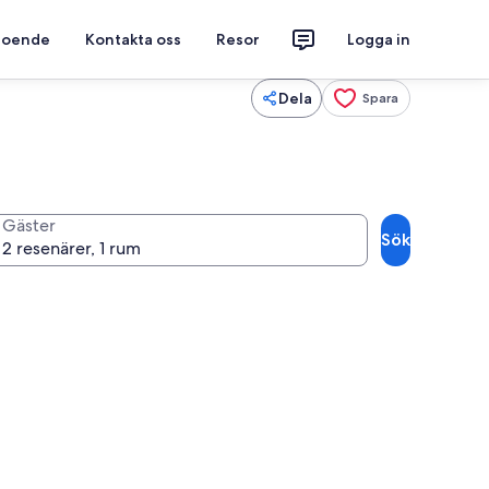
 boende
Kontakta oss
Resor
Logga in
Dela
Spara
Gäster
Sök