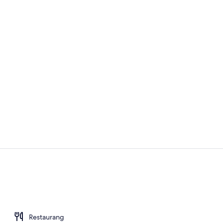
Exklusivt ru
Deluxe-rum |
Restaurang