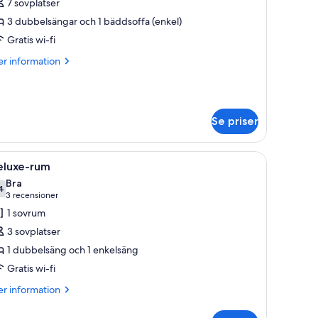
7 sovplatser
ör
residential-
3 dubbelsängar och 1 bäddsoffa (enkel)
um
Gratis wi-fi
er
r information
formation
m
esidential-
m
Se priser
ggavel, mjukt och exklusivt sänglinne och en dekorativ blomsteruppsättning
ppna
En snyggt bäddad säng med ett mönstrat över
4
eluxe-rum
la
Bra
oton
4
7,4 av 10
(3 recensioner)
3 recensioner
ör
1 sovrum
eluxe-
3 sovplatser
um
1 dubbelsäng och 1 enkelsäng
Gratis wi-fi
er
r information
formation
m