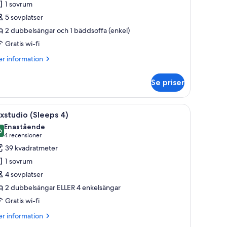
1 sovrum
Sleeps
5 sovplatser
)
2 dubbelsängar och 1 bäddsoffa (enkel)
Gratis wi-fi
er
r information
formation
m
Se priser
xrum
leeps
a, ett skrivbord och utsikt över staden.
ppna
Ett hotellrum med två sängar, en stor spegel
7
xstudio (Sleeps 4)
la
Enastående
oton
6
,6 av 10
(4 recensioner)
4 recensioner
ör
39 kvadratmeter
yxstudio
1 sovrum
Sleeps
4 sovplatser
)
2 dubbelsängar ELLER 4 enkelsängar
Gratis wi-fi
er
r information
formation