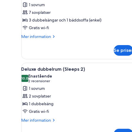
för
1 sovrum
Lyxrum
7 sovplatser
3 dubbelsängar och 1 bäddsoffa (enkel)
Gratis wi-fi
Mer
Mer information
information
om
Se prise
Lyxrum
Öppna
Ett sovrum med en stoppad sä
9
Deluxe dubbelrum (Sleeps 2)
alla
Enastående
foton
10,0
10,0 av 10
(2 recensioner)
2 recensioner
för
1 sovrum
Deluxe
2 sovplatser
dubbelrum
1 dubbelsäng
(Sleeps
Gratis wi-fi
2)
Mer
Mer information
information
om