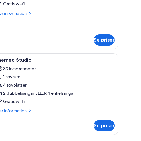
um
Gratis wi-fi
er
r information
formation
m
klusivt
m
Se priser
fa, ett matbord med stolar, ett stort fönster med gardiner och ett köksutr
ppna
Ett hotellrum med två sängar, rosa sängkläder
4
hemed Studio
la
39 kvadratmeter
oton
1 sovrum
ör
hemed
4 sovplatser
tudio
2 dubbelsängar ELLER 4 enkelsängar
Gratis wi-fi
er
r information
formation
m
Se priser
hemed
udio