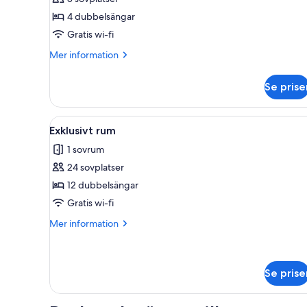
rum
4 dubbelsängar
Gratis wi-fi
Mer
Mer information
information
om
Se prise
Deluxe-
rum
Öppna
Ett långt, smalt rum med en ce
6
Exklusivt rum
alla
1 sovrum
foton
24 sovplatser
för
Exklusivt
12 dubbelsängar
rum
Gratis wi-fi
Mer
Mer information
information
om
Exklusivt
rum
Se prise