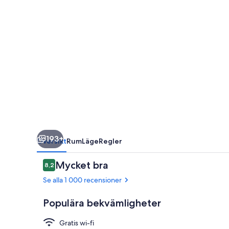
193+
Översikt
Rum
Läge
Regler
Recensioner
Mycket bra
8,2
8,2 av 10,
Se alla 1 000 recensioner
Populära bekvämligheter
Gratis wi-fi