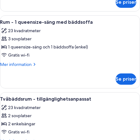
Se priser
Deluxe-
säng
rum
med
-
Öppna
Värdeförvaringsskåp på rummet, ljudis
bäddsoffa
14
1
Rum - 1 queensize-säng med bäddsoffa
alla
queensize-
23 kvadratmeter
säng
foton
med
3 sovplatser
för
bäddsoffa
Rum
1 queensize-säng och 1 bäddsoffa (enkel)
-
Gratis wi-fi
1
Mer
Mer information
queensize-
information
säng
om
Se priser
Rum
med
-
bäddsoffa
1
Öppna
Värdeförvaringsskåp på rummet, ljudis
8
queensize-
Tvåbäddsrum - tillgänglighetsanpassat
alla
säng
23 kvadratmeter
med
foton
bäddsoffa
2 sovplatser
för
Tvåbäddsrum
2 enkelsängar
-
Gratis wi-fi
tillgänglighetsanpassat