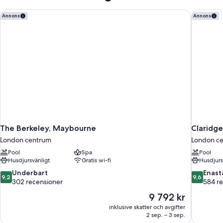
The Berkeley, Maybourne
Claridge
Annons
Annons
The Berkeley, Maybourne
Claridg
London centrum
London c
Pool
Spa
Pool
Husdjursvänligt
Gratis wi-fi
Husdjurs
9.2
9.6
Underbart
Enas
9,2
9,6
av
av
302 recensioner
584 r
10,
10,
Priset
9 792 kr
Underbart,
Enaståend
är
inklusive skatter och avgifter
302 recensioner
584 recen
9 792 kr
2 sep. – 3 sep.