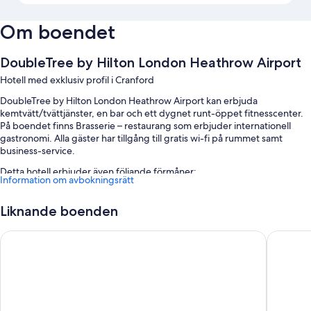
Om boendet
DoubleTree by Hilton London Heathrow Airport
Hotell med exklusiv profil i Cranford
DoubleTree by Hilton London Heathrow Airport kan erbjuda
kemtvätt/tvättjänster, en bar och ett dygnet runt-öppet fitnesscenter.
På boendet finns Brasserie – restaurang som erbjuder internationell
gastronomi. Alla gäster har tillgång till gratis wi-fi på rummet samt
business-service.
Detta hotell erbjuder även följande förmåner:
Information om avbokningsrätt
Frukostbuffé (tilläggsavgift), parkering (avgift tillkommer) och
flygtransfer tur och retur (avgift tillkommer)
Liknande boenden
7 mötesrum, hjälp med bokning av biljetter och guidade turer och
Premier Inn Heathrow Airport Terminal 4
Hilton G
ett värdeförvaringsskåp i receptionen
En varuautomat, en rökfri anläggning och en
bankomat/banktjänster
Recensionerna från gäster ger toppbetyg för den hjälpsamma
personalen och det utmärkta läget