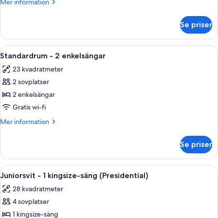
Mer
Mer information
information
om
Se priser
Tvåbäddsrum
-
tillgänglighetsanpassat
Öppna
Värdeförvaringsskåp på rummet, ljudis
12
Standardrum - 2 enkelsängar
alla
23 kvadratmeter
foton
2 sovplatser
för
Standardrum
2 enkelsängar
-
Gratis wi-fi
2
Mer
Mer information
enkelsängar
information
om
Se priser
Standardrum
-
2
Öppna
Juniorsvit - 1 kingsize-säng (Presiden
9
enkelsängar
Juniorsvit - 1 kingsize-säng (Presidential)
alla
28 kvadratmeter
foton
4 sovplatser
för
Juniorsvit
1 kingsize-säng