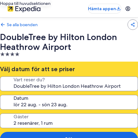
Hoppa till huvudsektionen
Hämta appen
Se alla boenden
DoubleTree by Hilton London
Heathrow Airport
4.0-
stjärnigt
boende
Välj datum för att se priser
Vart reser du?
Datum
Gäster