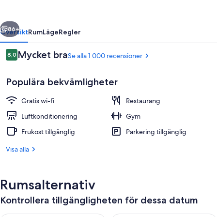
Heathrow
Airport
regående
Nästa
86+
Översikt
Rum
Läge
Regler
Recensioner
Mycket bra
8,0
Se alla 1 000 recensioner
8,0 av 10,
Populära bekvämligheter
Gratis wi-fi
Restaurang
Luftkonditionering
Gym
Frukost tillgänglig
Parkering tillgänglig
Reception
Visa alla
Rumsalternativ
Kontrollera tillgängligheten för dessa datum