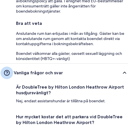
avbokningspolicy att gälla. I enlighet med EU-bestämmelser
om konsumenträtt gäller inte ångerrätten för
boendebokningstjänster.
Bra att veta
Anslutande rum kan erbjudas i mån av tillgång. Gäster kan be
om anslutande rum genom att kontakta boendet direkt via
kontaktuppgifterna i bokningsbekräftelsen.
Boendet välkomnar alla gäster, oavsett sexuell läggning och
könsidentitet (HBTQ+-vänligt)
Vanliga frågor och svar
Är DoubleTree by Hilton London Heathrow Airport
husdjursvänligt?
Nej, endast assistanshundar är tillåtna på boendet.
Hur mycket kostar det att parkera vid DoubleTree
by Hilton London Heathrow Airport?