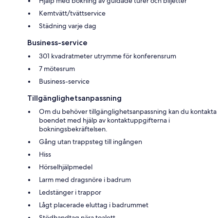
Hjälp med bokning av guidade turer och biljetter
Kemtvätt/tvättservice
Städning varje dag
Business-service
301 kvadratmeter utrymme för konferensrum
7 mötesrum
Business-service
Tillgänglighetsanpassning
Om du behöver tillgänglighetsanpassning kan du kontakta
boendet med hjälp av kontaktuppgifterna i
bokningsbekräftelsen.
Gång utan trappsteg till ingången
Hiss
Hörselhjälpmedel
Larm med dragsnöre i badrum
Ledstänger i trappor
Lågt placerade eluttag i badrummet
Stödhandtag nära toalett