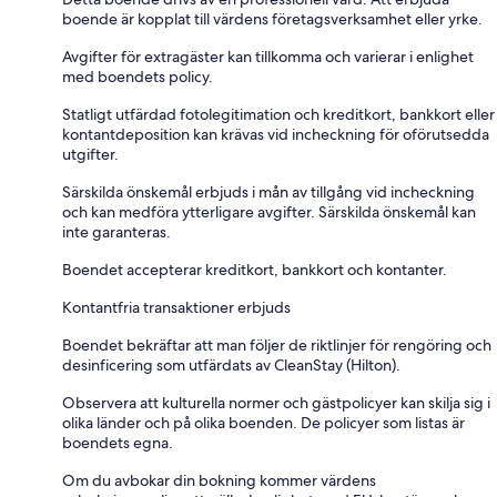
boende är kopplat till värdens företagsverksamhet eller yrke.
Avgifter för extragäster kan tillkomma och varierar i enlighet
med boendets policy.
Statligt utfärdad fotolegitimation och kreditkort, bankkort eller
kontantdeposition kan krävas vid incheckning för oförutsedda
utgifter.
Särskilda önskemål erbjuds i mån av tillgång vid incheckning
och kan medföra ytterligare avgifter. Särskilda önskemål kan
inte garanteras.
Boendet accepterar kreditkort, bankkort och kontanter.
Kontantfria transaktioner erbjuds
Boendet bekräftar att man följer de riktlinjer för rengöring och
desinficering som utfärdats av CleanStay (Hilton).
Observera att kulturella normer och gästpolicyer kan skilja sig i
olika länder och på olika boenden. De policyer som listas är
boendets egna.
Om du avbokar din bokning kommer värdens