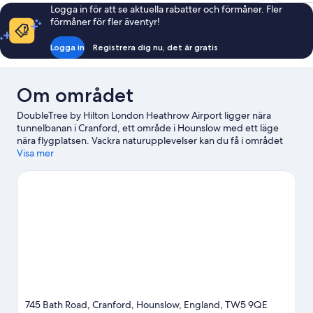
Logga in för att se aktuella rabatter och förmåner. Fler
förmåner för fler äventyr!
Logga in
Registrera dig nu, det är gratis
Om området
DoubleTree by Hilton London Heathrow Airport ligger nära
tunnelbanan i Cranford, ett område i Hounslow med ett läge
nära flygplatsen. Vackra naturupplevelser kan du få i området
kring Hyde Park och River Thames, och du kan även besöka
Visa mer
turistattraktioner som Thorpe Park och Natural History Museum.
Du får inte missa LEGOLAND® Windsor och Chessington World
of Adventures.
Gå till vår reseguide för Hounslow
745 Bath Road, Cranford, Hounslow, England, TW5 9QE