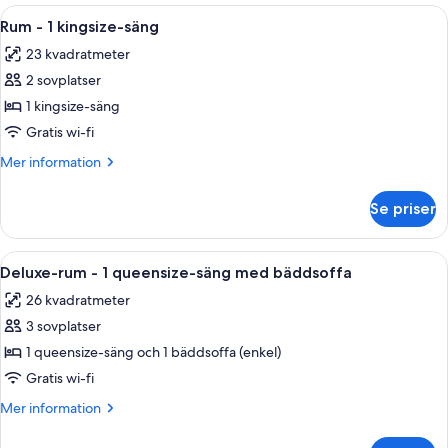
-
Öppna
Värdeförvaringsskåp på rummet, ljudis
bäddsoffa
11
1
Rum - 1 kingsize-säng
alla
kingsize-
23 kvadratmeter
säng
foton
med
2 sovplatser
för
bäddsoffa
Rum
1 kingsize-säng
-
Gratis wi-fi
1
Mer
Mer information
kingsize-
information
säng
om
Se priser
Rum
-
1
Öppna
Värdeförvaringsskåp på rummet, ljudis
12
kingsize-
Deluxe-rum - 1 queensize-säng med bäddsoffa
alla
säng
26 kvadratmeter
foton
3 sovplatser
för
Deluxe-
1 queensize-säng och 1 bäddsoffa (enkel)
rum
Gratis wi-fi
-
Mer
Mer information
1
information
queensize-
om