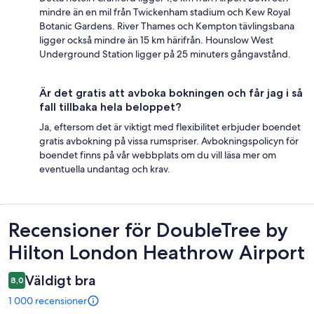
mindre än en mil från Twickenham stadium och Kew Royal
Botanic Gardens. River Thames och Kempton tävlingsbana
ligger också mindre än 15 km härifrån. Hounslow West
Underground Station ligger på 25 minuters gångavstånd.
Är det gratis att avboka bokningen och får jag i så
fall tillbaka hela beloppet?
Ja, eftersom det är viktigt med flexibilitet erbjuder boendet
gratis avbokning på vissa rumspriser. Avbokningspolicyn för
boendet finns på vår webbplats om du vill läsa mer om
eventuella undantag och krav.
Recensioner
Recensioner för DoubleTree by
Hilton London Heathrow Airport
Väldigt bra
8,0
1 000 recensioner