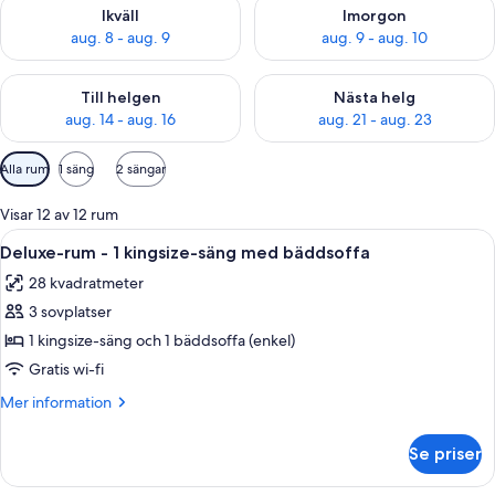
Kontrollera tillgängligheten för ikväll aug. 8 - aug. 9
Kontrollera tillgängligheten f
Ikväll
Imorgon
aug. 8 - aug. 9
aug. 9 - aug. 10
Kontrollera tillgängligheten för den här helgen aug. 14 - aug. 
Kontrollera tillgängligheten fö
Till helgen
Nästa helg
aug. 14 - aug. 16
aug. 21 - aug. 23
Tillgängliga
Alla rum
1 säng
2 sängar
filter
för
Visar 12 av 12 rum
rum
Öppna
Deluxe-rum - 1 kingsize-säng med bädd
12
Deluxe-rum - 1 kingsize-säng med bäddsoffa
alla
28 kvadratmeter
foton
3 sovplatser
för
Deluxe-
1 kingsize-säng och 1 bäddsoffa (enkel)
rum
Gratis wi-fi
-
Mer
Mer information
1
information
kingsize-
om
Se priser
Deluxe-
säng
rum
med