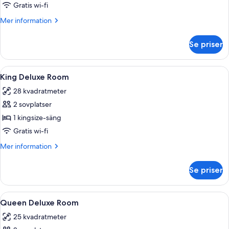
Superior-
Gratis wi-fi
rum
Mer
Mer information
-
information
om
1
Se priser
Superior-
kingsize-
rum
säng
-
Öppna
Värdeförvaringsskåp på rummet, ljudis
10
med
1
King Deluxe Room
alla
kingsize-
bäddsoffa
28 kvadratmeter
säng
foton
med
2 sovplatser
för
bäddsoffa
King
1 kingsize-säng
Deluxe
Gratis wi-fi
Room
Mer
Mer information
information
om
Se priser
King
Deluxe
Room
Öppna
Värdeförvaringsskåp på rummet, ljudis
8
Queen Deluxe Room
alla
25 kvadratmeter
foton