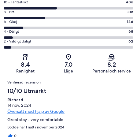
10
10 - Fantastiskt
406
-
8
8 - Bra
318
Fantastiskt
-
i
6
6 - Okej
146
Bra
betyg.
-
i
4
4 - Dåligt
68
406
Okej
betyg.
-
av
i
2
2 - Väldigt dåligt
62
318
Dåligt
1000
betyg.
-
av
i
recensioner
146
Väldigt
1000
betyg.
av
dåligt
recensioner
68
8,4
7,0
8,2
1000
i
av
Renlighet
Läge
Personal och service
recensioner
betyg.
1000
Recensioner
62
Verifierad recension
recensioner
av
10/10 Utmärkt
1000
recensioner
Richard
14 nov. 2024
Översätt med hjälp av Google
Great stay - very comfortable.
Bodde här 1 natt i november 2024
0