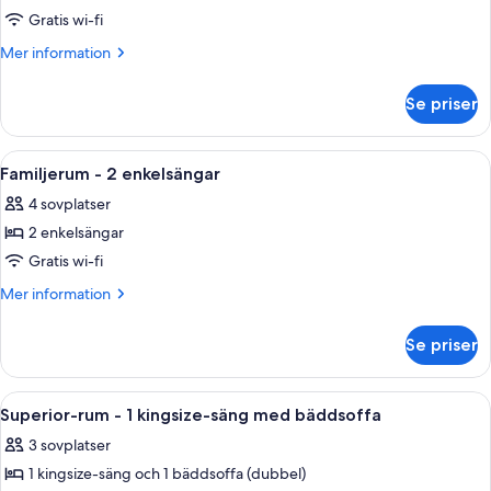
-
Gratis wi-fi
1
Mer
Mer information
kingsize-
information
säng
om
Se priser
Juniorsvit
(Presidential)
-
1
Öppna
Värdeförvaringsskåp på rummet, ljudis
10
kingsize-
Familjerum - 2 enkelsängar
alla
säng
4 sovplatser
(Presidential)
foton
2 enkelsängar
för
Familjerum
Gratis wi-fi
-
Mer
Mer information
2
information
om
enkelsängar
Se priser
Familjerum
-
2
Öppna
Superior-rum - 1 kingsize-säng med bä
13
enkelsängar
Superior-rum - 1 kingsize-säng med bäddsoffa
alla
3 sovplatser
foton
1 kingsize-säng och 1 bäddsoffa (dubbel)
för