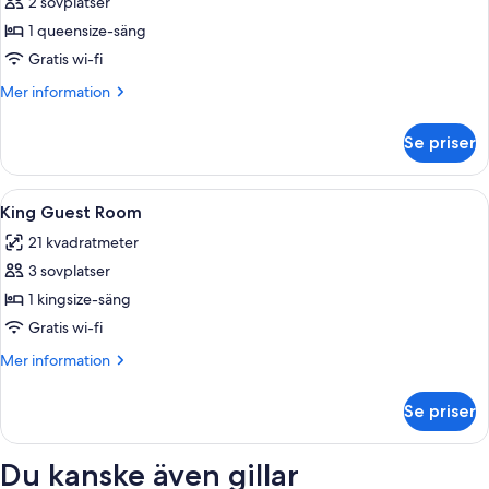
2 sovplatser
för
Queen
1 queensize-säng
Deluxe
Gratis wi-fi
Room
Mer
Mer information
information
om
Se priser
Queen
Deluxe
Room
Öppna
Värdeförvaringsskåp på rummet, ljudis
8
King Guest Room
alla
21 kvadratmeter
foton
3 sovplatser
för
King
1 kingsize-säng
Guest
Gratis wi-fi
Room
Mer
Mer information
information
om
Se priser
King
Guest
Room
Du kanske även gillar