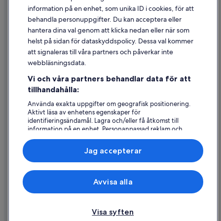
information på en enhet, som unika ID i cookies, för att
Juridisk information/Kontakta oss
behandla personuppgifter. Du kan acceptera eller
Riktlinjer för innehåll och anmäla innehåll
hantera dina val genom att klicka nedan eller när som
helst på sidan för dataskyddspolicy. Dessa val kommer
Hjälp
att signaleras till våra partners och påverkar inte
webbläsningsdata.
Kontakta oss
Vi och våra partners behandlar data för att
Avboka eller ändra din bokning
tillhandahålla:
Återbetalningsprocess och tidslinjer
Använda exakta uppgifter om geografisk positionering.
Aktivt läsa av enhetens egenskaper för
Boka ett flyg med flygbolagskredit
identifieringsändamål. Lagra och/eller få åtkomst till
information på en enhet. Personanpassad reklam och
Internationella resedokument
innehåll, reklam- och innehållsmätning, forskning
angående målgrupp och tjänsteutveckling.
Jag accepterar
Lista över partner (leverantörer)
Expedia, Inc ansvarar inte för innehållet på externa webbsidor.
Avvisa alla
© 2026 Expedia, Inc., ett företag i Expedia Group. Med ensamrätt.
Expedia och Expedias logotyp är varumärken eller registrerade
varumärken som tillhör Expedia, Inc.
Visa syften