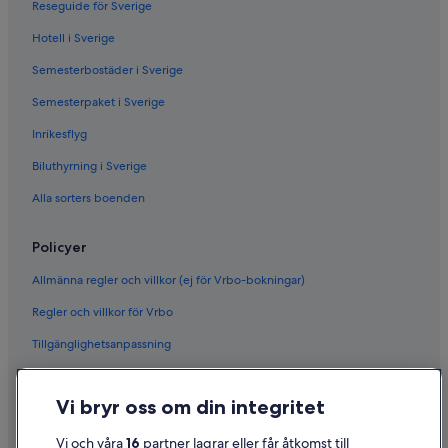
Reseguide för Sverige
Hotell i Sverige
Semesterbostäder i Sverige
Semesterpaket i Sverige
Inrikesflyg
Biluthyrning i Sverige
Alla sorters boenden
Policyer
Allmänna regler och villkor (ej för Vrbo-bokningar)
Regler och villkor för Vrbo
Tillgänglighetsanpassning
Sekretess
Vi bryr oss om din integritet
Cookies
Användarvillkor
Vi och våra
16
partner lagrar eller får åtkomst till