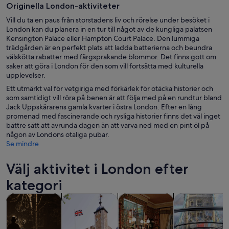
Originella London-aktiviteter
Vill du ta en paus från storstadens liv och rörelse under besöket i
London kan du planera in en tur till något av de kungliga palatsen
Kensington Palace eller Hampton Court Palace. Den lummiga
trädgården är en perfekt plats att ladda batterierna och beundra
välskötta rabatter med färgsprakande blommor. Det finns gott om
saker att göra i London för den som vill fortsätta med kulturella
upplevelser.
Ett utmärkt val för vetgiriga med förkärlek för otäcka historier och
som samtidigt vill röra på benen är att följa med på en rundtur bland
Jack Uppskärarens gamla kvarter i östra London. Efter en lång
promenad med fascinerande och rysliga historier finns det väl inget
bättre sätt att avrunda dagen än att varva ned med en pint öl på
någon av Londons otaliga pubar.
Se mindre
Välj aktivitet i London efter
kategori
Öppnas i ny flik
Öppnas i ny flik
Turer och dagsutflykter
Historia och kultur
Privata och skräddarsydda tur
Mat, dryck och 