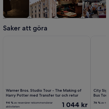
Turer och
Historia och
Privata och
Mat, dryck oc
dagsutflykter
kultur
skräddarsydda
nattliv
Saker att göra
turer
Warner Bros. Studio Tour - The Making of Harry Potter med 
City Sigh
Warner Bros. Studio Tour - The Making of
City Si
Harry Potter med Transfer tur och retur
Bus Tour
1 044 kr
94 %
av resenärer rekommenderar
76 %
av res
aktiviteten