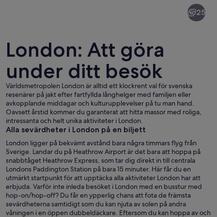
London
25
London: Att göra
under ditt besök
Världsmetropolen London är alltid ett klockrent val för svenska
Två röda dubbeldäckarbussar på en s
resenärer på jakt efter fartfyllda långhelger med familjen eller
avkopplande middagar och kulturupplevelser på tu man hand.
Oavsett årstid kommer du garanterat att hitta massor med roliga,
intressanta och helt unika aktiviteter i London.
Alla sevärdheter i London på en biljett
London ligger på bekvämt avstånd bara några timmars flyg från
Sverige. Landar du på Heathrow Airport är det bara att hoppa på
snabbtåget Heathrow Express, som tar dig direkt in till centrala
Londons Paddington Station på bara 15 minuter. Här får du en
utmärkt startpunkt för att upptäcka alla aktiviteter London har att
erbjuda. Varför inte inleda besöket i London med en busstur med
hop-on/hop-off? Du får en ypperlig chans att fota de främsta
sevärdheterna samtidigt som du kan njuta av solen på andra
våningen i en öppen dubbeldäckare. Eftersom du kan hoppa av och