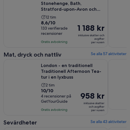
Stonehenge, Bath,
vuxen
Stratford-upon-Avon och
Cotswolds
Aktivitetens
12 tim
8.6
8,6/10
längd
Priset
1 188 kr
av
133 verifierade
är
är
recensioner
10
12
inklusive skatter och
1 188 kr
avgifter
med
timmar
Gratis avbokning
per vuxen
per
133
vuxen
recensioner
Mat, dryck och nattliv
Se alla 57 aktiviteter
London - en traditionell Traditionell Afternoon Tea-tur i en 
City Cruis
London - en traditionell
Traditionell Afternoon Tea-
tur i en lyxbuss
Aktivitetens
2 tim
10.0
10/10
längd
Priset
958 kr
av
4 recensioner på
är
är
GetYourGuide
10
2
inklusive skatter
958 kr
och avgifter
med
timmar
Gratis avbokning
per vuxen
per
4
vuxen
recensioner
Sevärdheter
Se alla 43 aktiviteter
Warner Bros. Studio Tour - The Making of Harry Potter med T
London Pas