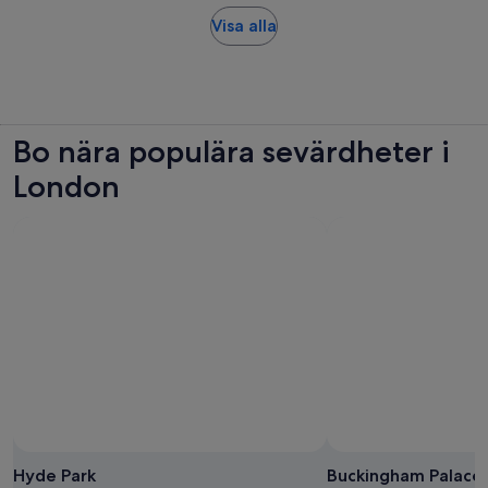
Öppnas
Visa alla
i
ny
flik
Bo nära populära sevärdheter i
London
Hyde Park
Buckingham Palace