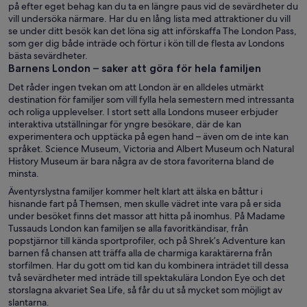
på efter eget behag kan du ta en längre paus vid de sevärdheter du
vill undersöka närmare. Har du en lång lista med attraktioner du vill
se under ditt besök kan det löna sig att införskaffa The London Pass,
som ger dig både inträde och förtur i kön till de flesta av Londons
bästa sevärdheter.
Barnens London – saker att göra för hela familjen
Det råder ingen tvekan om att London är en alldeles utmärkt
destination för familjer som vill fylla hela semestern med intressanta
och roliga upplevelser. I stort sett alla Londons museer erbjuder
interaktiva utställningar för yngre besökare, där de kan
experimentera och upptäcka på egen hand – även om de inte kan
språket. Science Museum, Victoria and Albert Museum och Natural
History Museum är bara några av de stora favoriterna bland de
minsta.
Äventyrslystna familjer kommer helt klart att älska en båttur i
hisnande fart på Themsen, men skulle vädret inte vara på er sida
under besöket finns det massor att hitta på inomhus. På Madame
Tussauds London kan familjen se alla favoritkändisar, från
popstjärnor till kända sportprofiler, och på Shrek’s Adventure kan
barnen få chansen att träffa alla de charmiga karaktärerna från
storfilmen. Har du gott om tid kan du kombinera inträdet till dessa
två sevärdheter med inträde till spektakulära London Eye och det
storslagna akvariet Sea Life, så får du ut så mycket som möjligt av
slantarna.