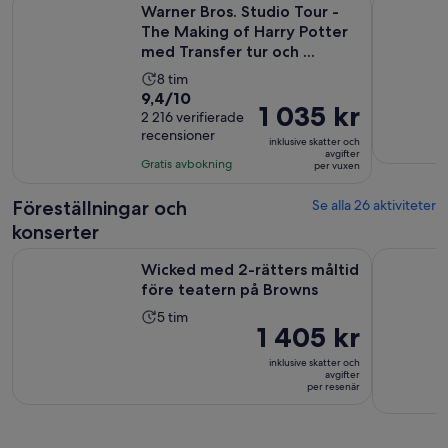
Warner Bros. Studio Tour -
The Making of Harry Potter
med Transfer tur och ...
Aktivitetens
8 tim
9.4
9,4/10
längd
Priset
1 035 kr
av
2 216 verifierade
är
är
recensioner
10
8
inklusive skatter och
1 035 kr
avgifter
med
timmar
Gratis avbokning
per vuxen
per
2216
vuxen
recensioner
Föreställningar och
Se alla 26 aktiviteter
konserter
Öppnas i
Wicked med 2-rätters måltid före teatern på Browns
London: AB
Wicked med 2-rätters måltid
före teatern på Browns
Aktivitetens
5 tim
Priset
1 405 kr
längd
är
är
inklusive skatter och
1 405 kr
avgifter
5
per resenär
per
timmar
resenär