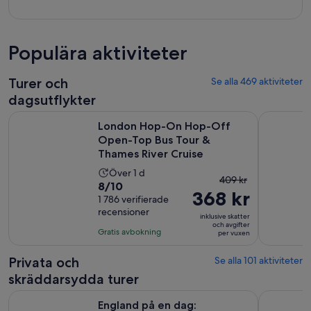
Populära aktiviteter
Turer och
Se alla 469 aktiviteter
dagsutflykter
London Hop-On Hop-Off Open-Top Bus Tour & Thames Rive
Windsor Ca
London Hop-On Hop-Off
Open-Top Bus Tour &
Thames River Cruise
Aktivitetens
Över 1 d
Tidigare
409 kr
8.0
8/10
längd
368 kr
pris
av
1 786 verifierade
är
var
recensioner
10
1
inklusive skatter
409 kr
och avgifter
med
dag
Gratis avbokning
per vuxen
och
1786
nuvarande
recensioner
Privata och
Se alla 101 aktiviteter
pris
skräddarsydda turer
är
368 kr
England på en dag: Stonehenge, Bath, Stratford-upon-Avo
London Si
England på en dag:
per