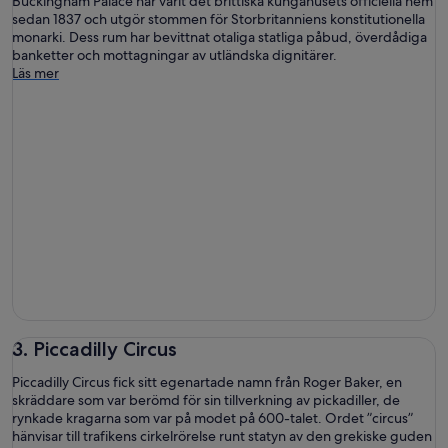
Buckingham Palace har varit det brittiska kungahusets officiella hem
sedan 1837 och utgör stommen för Storbritanniens konstitutionella
monarki. Dess rum har bevittnat otaliga statliga påbud, överdådiga
banketter och mottagningar av utländska dignitärer.
Läs mer
3. Piccadilly Circus
Piccadilly Circus fick sitt egenartade namn från Roger Baker, en
skräddare som var berömd för sin tillverkning av pickadiller, de
rynkade kragarna som var på modet på 600-talet. Ordet ”circus”
hänvisar till trafikens cirkelrörelse runt statyn av den grekiske guden