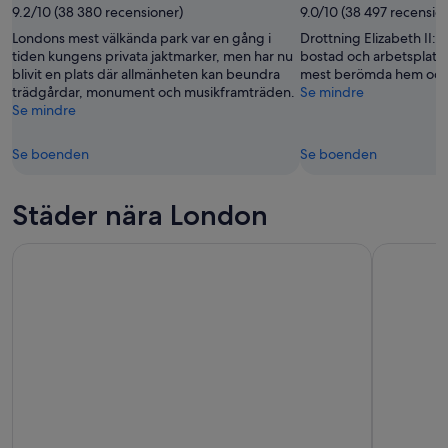
9.2/10 (38 380 recensioner)
9.0/10 (38 497 recensio
Londons mest välkända park var en gång i
Drottning Elizabeth II:s
tiden kungens privata jaktmarker, men har nu
bostad och arbetsplats 
blivit en plats där allmänheten kan beundra
mest berömda hem och ä
trädgårdar, monument och musikframträden.
Se mindre
Se mindre
Se boenden
Se boenden
Städer nära London