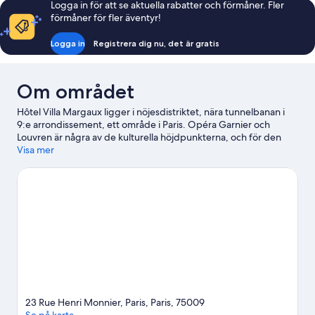
Logga in för att se aktuella rabatter och förmåner. Fler
förmåner för fler äventyr!
Logga in
Registrera dig nu, det är gratis
Om området
Hôtel Villa Margaux ligger i nöjesdistriktet, nära tunnelbanan i
9:e arrondissement, ett område i Paris. Opéra Garnier och
Louvren är några av de kulturella höjdpunkterna, och för den
som gillar att shoppa rekommenderas Galeries Lafayette och
Visa mer
Champs-Élysées. På La Machine du Moulin Rouge kan du få en
riktigt trevlig utekväll, och missa inte Tuilerierna, en av områdets
främsta turistattraktioner.
Gå till vår reseguide för Paris
23 Rue Henri Monnier, Paris, Paris, 75009