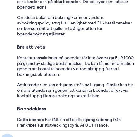
olika länder och på olika boenden. De policyer som listas är
boendets egna.
Om du avbokar din bokning kommer värdens
avbokningspolicy att gälla. I enlighet med EU-bestämmelser
om konsumenträtt gäller inte ångerrätten för
boendebokningstjänster.
Bra att veta
Kontanttransaktioner på boendet får inte överstiga EUR 1000,
på grund av statliga bestämmelser. Du kan få mer information
genom att kontakta boendet via kontaktuppgifterna i
bokningsbekräftelsen.
Anslutande rum kan erbjudas i mån av tillgång. Gäster kan be
om anslutande rum genom att kontakta boendet direkt via
kontaktuppgifterna i bokningsbekräftelsen.
Boendeklass
Detta boende har fått sin officiella stjärngradering från
Frankrikes Turistutvecklingsbyrå, ATOUT France.