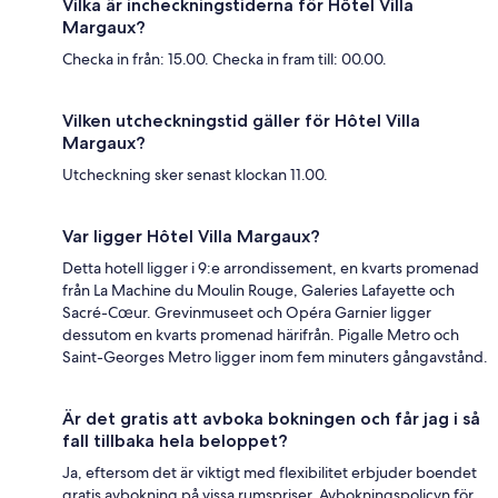
Vilka är incheckningstiderna för Hôtel Villa
Margaux?
Checka in från: 15.00. Checka in fram till: 00.00.
Vilken utcheckningstid gäller för Hôtel Villa
Margaux?
Utcheckning sker senast klockan 11.00.
Var ligger Hôtel Villa Margaux?
Detta hotell ligger i 9:e arrondissement, en kvarts promenad
från La Machine du Moulin Rouge, Galeries Lafayette och
Sacré-Cœur. Grevinmuseet och Opéra Garnier ligger
dessutom en kvarts promenad härifrån. Pigalle Metro och
Saint-Georges Metro ligger inom fem minuters gångavstånd.
Är det gratis att avboka bokningen och får jag i så
fall tillbaka hela beloppet?
Ja, eftersom det är viktigt med flexibilitet erbjuder boendet
gratis avbokning på vissa rumspriser. Avbokningspolicyn för