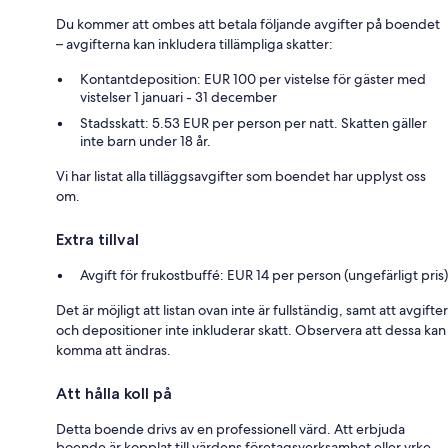
Du kommer att ombes att betala följande avgifter på boendet
– avgifterna kan inkludera tillämpliga skatter:
Kontantdeposition: EUR 100 per vistelse för gäster med
vistelser 1 januari - 31 december
Stadsskatt: 5.53 EUR per person per natt. Skatten gäller
inte barn under 18 år.
Vi har listat alla tilläggsavgifter som boendet har upplyst oss
om.
Extra tillval
Avgift för frukostbuffé: EUR 14 per person (ungefärligt pris)
Det är möjligt att listan ovan inte är fullständig, samt att avgifter
och depositioner inte inkluderar skatt. Observera att dessa kan
komma att ändras.
Att hålla koll på
Detta boende drivs av en professionell värd. Att erbjuda
boende är kopplat till värdens företagsverksamhet eller yrke.