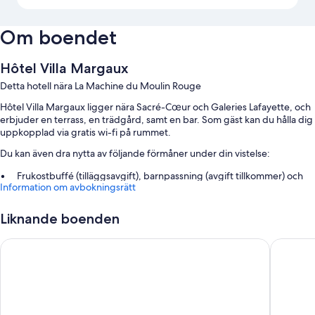
Om boendet
Hôtel Villa Margaux
Detta hotell nära La Machine du Moulin Rouge
Hôtel Villa Margaux ligger nära Sacré-Cœur och Galeries Lafayette, och
erbjuder en terrass, en trädgård, samt en bar. Som gäst kan du hålla dig
uppkopplad via gratis wi-fi på rummet.
Du kan även dra nytta av följande förmåner under din vistelse:
Frukostbuffé (tilläggsavgift), barnpassning (avgift tillkommer) och
Information om avbokningsrätt
en tv i lobbyn
En dator, hjälp med bokning av biljetter och guidade turer och
Liknande boenden
flerspråkig personal
Bagageförvaring, en varuautomat och conciergetjänster
Hotel Saint Georges Lafayette
Hotel Riv
Recensionerna från gäster nämner positiva saker om den
hjälpsamma personalen
Om rummen