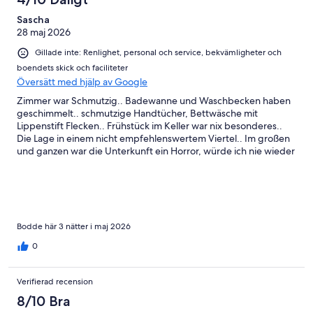
Sascha
28 maj 2026
Gillade inte: Renlighet, personal och service, bekvämligheter och
boendets skick och faciliteter
Översätt med hjälp av Google
Zimmer war Schmutzig.. Badewanne und Waschbecken haben
geschimmelt.. schmutzige Handtücher, Bettwäsche mit
Lippenstift Flecken.. Frühstück im Keller war nix besonderes..
Die Lage in einem nicht empfehlenswertem Viertel.. Im großen
und ganzen war die Unterkunft ein Horror, würde ich nie wieder
besuchen und auch nicht weiterempfehlen!!!
Bodde här 3 nätter i maj 2026
0
Verifierad recension
8/10 Bra