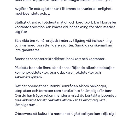
Avgifter för extragäster kan tillkomma och varierar i enlighet
med boendets policy.
Statligt utfärdad fotolegitimation och kreditkort, bankkort eller
kontantdeposition kan krävas vid incheckning för oförutsedda
utgifter.
Särskilda önskemål erbjuds i mån av tillgång vid incheckning
och kan medföra ytterligare avgifter. Särskilda önskemål kan
inte garanteras.
Boendet accepterar kreditkort, bankkort och kontanter.
På detta boende finns bland annat följande säkerhetsdetaljer:
kolmonoxiddetektor, brandsläckare, rökdetektor och
säkerhetssystem.
Det här boendet har utomhusområden såsom balkonger,
uteplatser och terrasser som kanske inte är lämpliga för barn.
Om du har frågor rekommenderar vi att du kontaktar boendet
före ankomst för att bekräfta att de kan ta emot dig i ett
lämpligt rum.
Observera att kulturella normer och gästpolicyer kan skilja sig i