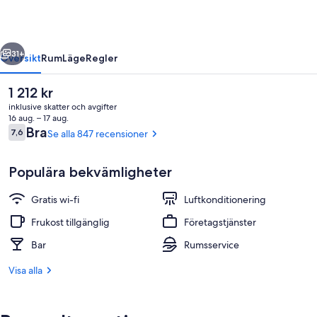
regående
Nästa
31+
Översikt
Rum
Läge
Regler
Det
1 212 kr
nuvarande
inklusive skatter och avgifter
priset
16 aug. – 17 aug.
är
Recensioner
Bra
7,6
Se alla 847 recensioner
7,6 av 10,
1 212 kr
Populära bekvämligheter
Gratis wi-fi
Luftkonditionering
Restaurang
Frukost tillgänglig
Företagstjänster
Bar
Rumsservice
Visa alla