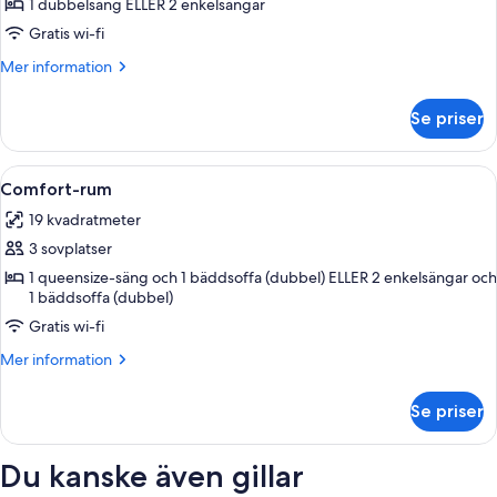
Standardrum
1 dubbelsäng ELLER 2 enkelsängar
Gratis wi-fi
Mer
Mer information
information
om
Se priser
Standardrum
Öppna
Ett hotellrum med en dubbelsäng, två 
6
Comfort-rum
alla
19 kvadratmeter
foton
3 sovplatser
för
Comfort-
1 queensize-säng och 1 bäddsoffa (dubbel) ELLER 2 enkelsängar och
1 bäddsoffa (dubbel)
rum
Gratis wi-fi
Mer
Mer information
information
om
Se priser
Comfort-
rum
Du kanske även gillar