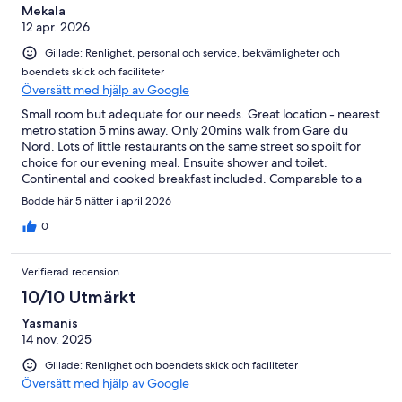
Mekala
12 apr. 2026
Gillade: Renlighet, personal och service, bekvämligheter och
boendets skick och faciliteter
Översätt med hjälp av Google
Small room but adequate for our needs. Great location - nearest
metro station 5 mins away. Only 20mins walk from Gare du
Nord. Lots of little restaurants on the same street so spoilt for
choice for our evening meal. Ensuite shower and toilet.
Continental and cooked breakfast included. Comparable to a
3star bed and breakfast in London.
Bodde här 5 nätter i april 2026
0
Verifierad recension
10/10 Utmärkt
Yasmanis
14 nov. 2025
Gillade: Renlighet och boendets skick och faciliteter
Översätt med hjälp av Google