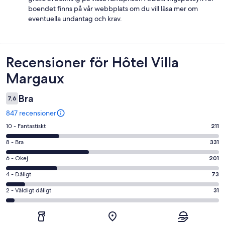
boendet finns på vår webbplats om du vill läsa mer om
eventuella undantag och krav.
Recensioner
Recensioner för Hôtel Villa
Margaux
Bra
7,6
847 recensioner
10
10 - Fantastiskt
211
-
8
8 - Bra
331
Fantastiskt
-
i
6
6 - Okej
201
Bra
betyg.
-
i
4
4 - Dåligt
73
211
Okej
betyg.
-
av
i
2
2 - Väldigt dåligt
31
331
Dåligt
847
betyg.
-
av
i
recensioner
201
Väldigt
847
betyg.
av
dåligt