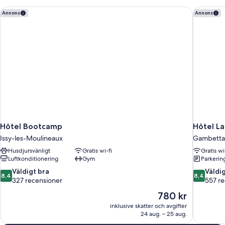
Hôtel Bootcamp
Hôtel La
Annons
Annons
Hôtel Bootcamp
Hôtel L
Issy-les-Moulineaux
Gambetta
Husdjursvänligt
Gratis wi-fi
Gratis wi
Luftkonditionering
Gym
Parkering
8.4
8.4
Väldigt bra
Väldi
8,4
8,4
av
av
327 recensioner
557 re
10,
10,
Priset
780 kr
Väldigt
Väldigt
är
inklusive skatter och avgifter
bra,
bra,
780 kr
24 aug. – 25 aug.
327 recensioner
557 recen