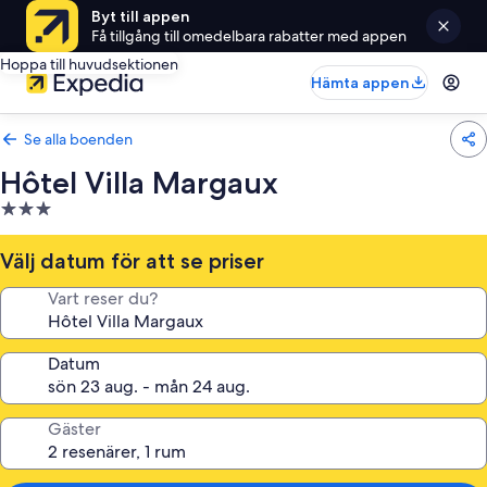
Byt till appen
Få tillgång till omedelbara rabatter med appen
Hoppa till huvudsektionen
Hämta appen
Se alla boenden
Hôtel Villa Margaux
3.0-
stjärnigt
boende
Välj datum för att se priser
Vart reser du?
Datum
Gäster