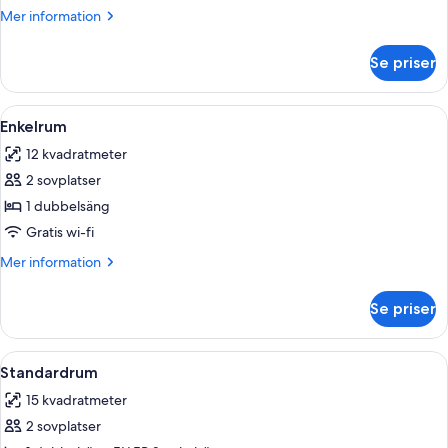
Mer
Mer information
information
om
Se priser
Familjerum
Öppna
Ett sovrum med en stor säng, två sän
7
Enkelrum
alla
12 kvadratmeter
foton
2 sovplatser
för
Enkelrum
1 dubbelsäng
Gratis wi-fi
Mer
Mer information
information
om
Se priser
Enkelrum
Öppna
Ett hotellrum med en stor säng, två s
9
Standardrum
alla
15 kvadratmeter
foton
2 sovplatser
för