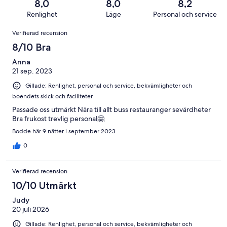
recensioner
73
8,0
8,0
8,2
847
i
av
Renlighet
Läge
Personal och service
recensioner
betyg.
847
Recensioner
31
Verifierad recension
recensioner
av
8/10 Bra
847
recensioner
Anna
21 sep. 2023
Gillade: Renlighet, personal och service, bekvämligheter och
boendets skick och faciliteter
Passade oss utmärkt Nära till allt buss restauranger sevärdheter
Bra frukost trevlig personal🤗
Bodde här 9 nätter i september 2023
0
Verifierad recension
10/10 Utmärkt
Judy
20 juli 2026
Gillade: Renlighet, personal och service, bekvämligheter och