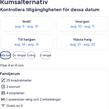
Rumsalternativ
Kontrollera tillgängligheten för dessa datum
Kontrollera tillgängligheten för ikväll aug. 9 - aug. 10
Kontrollera tillgängligheten fö
Ikväll
Imorgon
aug. 9 - aug. 10
aug. 10 - aug. 11
Kontrollera tillgängligheten för den här helgen aug. 14 - aug. 
Kontrollera tillgängligheten fö
Till helgen
Nästa helg
aug. 14 - aug. 16
aug. 21 - aug. 23
Tillgängliga
Alla rum
3+ sängar
1 säng
2 sängar
filter
för
Visar 4 av 4 rum
rum
Öppna
Ett hotellrum med en stor säng, två s
6
Familjerum
alla
25 kvadratmeter
foton
2 sovrum
för
Familjerum
4 sovplatser
1 queensize-säng och 2 enkelsängar
Gratis wi-fi