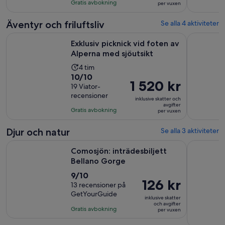
med
timmar
Gratis avbokning
per vuxen
per
31
och
vuxen
recensioner
30
Äventyr och friluftsliv
Se alla 4 aktiviteter
minuter
Öppnas i 
Exklusiv picknick vid foten av Alperna med sjöutsikt
Comosjön t
Exklusiv picknick vid foten av
Alperna med sjöutsikt
Aktivitetens
4 tim
10.0
10/10
längd
Priset
1 520 kr
av
19 Viator-
är
är
recensioner
10
4
inklusive skatter och
1 520 kr
avgifter
med
timmar
Gratis avbokning
per vuxen
per
19
vuxen
recensioner
Djur och natur
Se alla 3 aktiviteter
Öppnas i ny flik
Comosjön: inträdesbiljett Bellano Gorge
Ridtur frå
Comosjön: inträdesbiljett
Bellano Gorge
9.0
9/10
Priset
126 kr
av
13 recensioner på
är
GetYourGuide
10
inklusive skatter
126 kr
och avgifter
med
Gratis avbokning
per vuxen
per
13
vuxen