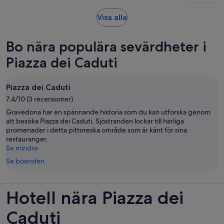
recensioner
Öppnas
Visa alla
i
ny
Bo nära populära sevärdheter i
flik
Piazza dei Caduti
Piazza dei Caduti
7.4/10 (3 recensioner)
Gravedona har en spännande historia som du kan utforska genom
att besöka Piazza dei Caduti. Sjöstranden lockar till härliga
promenader i detta pittoreska område som är känt för sina
restauranger.
Se mindre
Se boenden
Hotell nära Piazza dei
Caduti