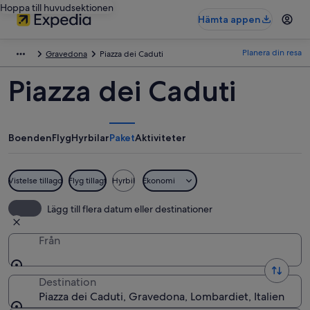
Hoppa till huvudsektionen
Hämta appen
Planera din resa
Gravedona
Piazza dei Caduti
Piazza dei Caduti
Boenden
Flyg
Hyrbilar
Paket
Aktiviteter
Vistelse tillagd
Flyg tillagt
Hyrbil
Ekonomi
Lägg till flera datum eller destinationer
Från
Destination
Piazza dei Caduti, Gravedona, Lombardiet, Italien