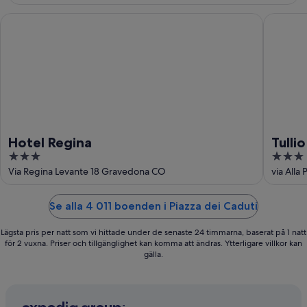
aug.
Hotel Regina
Tullio Ho
Hotel Regina
Tulli
3
3
out
out
Via Regina Levante 18 Gravedona CO
via All
of
of
5
5
Se alla 4 011 boenden i Piazza dei Caduti
Lägsta pris per natt som vi hittade under de senaste 24 timmarna, baserat på 1 natt
för 2 vuxna. Priser och tillgänglighet kan komma att ändras. Ytterligare villkor kan
gälla.