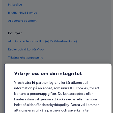
Inrikesflyg
Biluthyrning i Sverige
Alla sorters boenden
Policyer
Allmänna regler och villkor (ej för Vrbo-bokningar)
Regler och villkor för Vrbo
Tillgänglighetsanpassning
Sekretess
Vi bryr oss om din integritet
Cookies
Användarvillkor
Vi och våra
16
partner lagrar eller får åtkomst till
information på en enhet, som unika ID i cookies, för att
Juridisk information/Kontakta oss
behandla personuppgifter. Du kan acceptera eller
Riktlinjer för innehåll och anmäla innehåll
hantera dina val genom att klicka nedan eller när som
helst på sidan för dataskyddspolicy. Dessa val kommer
Hjälp
att signaleras till våra partners och påverkar inte