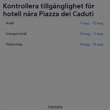
Kontrollera tillgänglighet för
hotell nära Piazza dei Caduti
Se
Ikväll
9 aug. - 10 aug.
priser
nära
Se
Imorgon kväll
10 aug. - 11 aug.
Piazza
priser
dei
nära
Se
Nästa helg
14 aug. - 16 aug.
Caduti
Piazza
priser
för
dei
nära
ikväll
Caduti
Piazza
9
inför
dei
aug.
imorgon
Caduti
-
kväll
för
10
10
nästa
aug.
aug.
helg
-
14
11
aug.
aug.
-
16
Visa karta