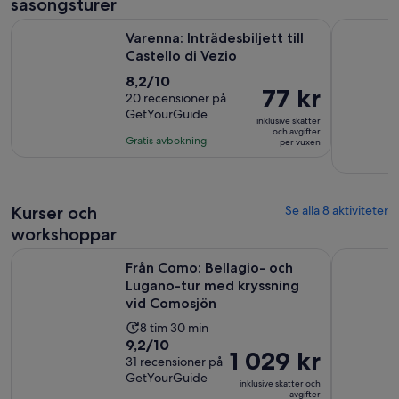
säsongsturer
Öppnas i ny flik
Varenna: Inträdesbiljett till Castello di Vezio
Comosjön: 
Varenna: Inträdesbiljett till
Castello di Vezio
8.2
8,2/10
Priset
77 kr
av
20 recensioner på
är
GetYourGuide
10
inklusive skatter
77 kr
och avgifter
med
Gratis avbokning
per vuxen
per
20
vuxen
recensioner
Kurser och
Se alla 8 aktiviteter
workshoppar
Från Como: Bellagio- och Lugano-tur med kryssning vid C
Comosjön: 
Från Como: Bellagio- och
Lugano-tur med kryssning
vid Comosjön
Aktivitetens
8 tim 30 min
9.2
9,2/10
längd
Priset
1 029 kr
av
31 recensioner på
är
är
GetYourGuide
10
8
inklusive skatter och
1 029 kr
avgifter