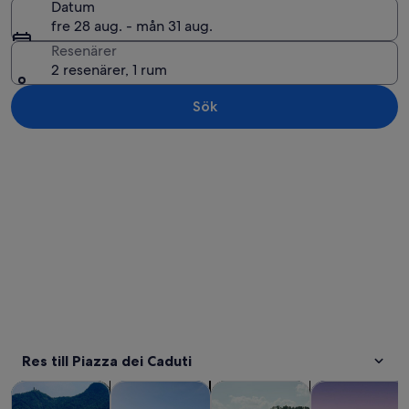
Datum
fre 28 aug. - mån 31 aug.
Resenärer
2 resenärer, 1 rum
Sök
Utforska karta
Res till Piazza dei Caduti
Öppnas i ny flik
Öppnas i ny fl
Öppna
Turer och dagsutflykter
Privata och skräddarsydda turer
Kryssningar och båtturer
Vattenaktivitet