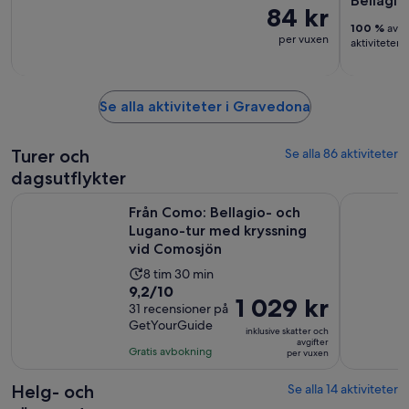
Bellagio
84 kr
100 %
av r
per vuxen
aktiviteten
Se alla aktiviteter i Gravedona
Turer och
Se alla 86 aktiviteter
dagsutflykter
Från Como: Bellagio- och Lugano-tur med kryssning vid C
Comosjön i
Från Como: Bellagio- och
Lugano-tur med kryssning
vid Comosjön
Aktivitetens
8 tim 30 min
9.2
9,2/10
längd
Priset
1 029 kr
av
31 recensioner på
är
är
GetYourGuide
10
8
inklusive skatter och
1 029 kr
avgifter
med
timmar
Gratis avbokning
per vuxen
per
31
och
vuxen
recensioner
30
Helg- och
Se alla 14 aktiviteter
minuter