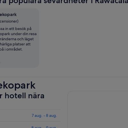
ra populära sevärdheter i Rawacal
ekopark
ecensioner)
assa in ett besök på
opark under din resa
tränderna och läget
härliga platser att
å i området.
n
 ekopark
r hotell nära
7 aug. - 8 aug.
8 aug. - 9 aug.