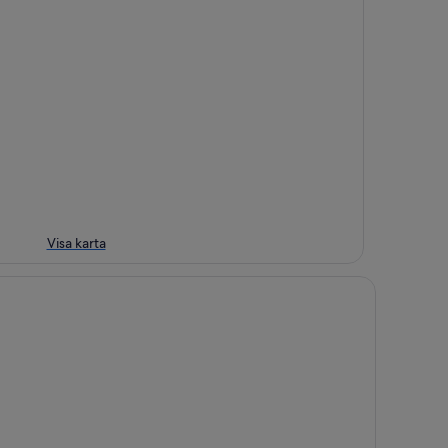
Visa karta
bemannade privata Resort
lmazul - Viña del Mar