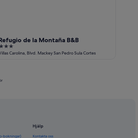
Refugio de la Montaña B&B
3
out
Villas Carolina, Blvd. Mackey San Pedro Sula Cortes
of
5
ör
Hjälp
bo-bokningar)
Kontakta oss