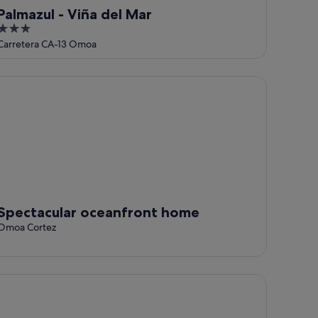
Palmazul - Viña del Mar
3
out
Carretera CA-13 Omoa
of
5
ectacular oceanfront home
Spectacular oceanfront home
Omoa Cortez
fugio de la Montaña B&B