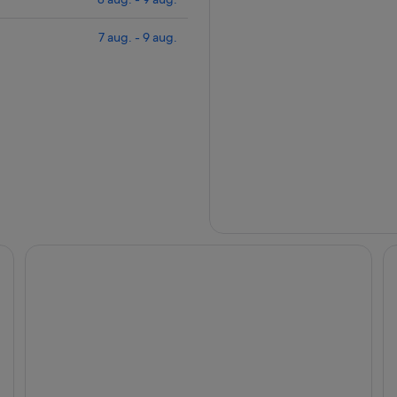
7 aug. - 9 aug.
$ 1. 5 miljoner Buena Vista Beachfront Estate - din fullt 
Pa