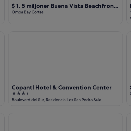
$ 1. 5 miljoner Buena Vista Beachfront
Estate - din fullt bemannade privata
Omoa Bay Cortes
Resort
Copantl Hotel & Convention Center
Sp
Copantl Hotel & Convention Center
3.5
out
Boulevard del Sur, Residencial Los San Pedro Sula
of
5
Hyatt Place San Pedro Sula
Re