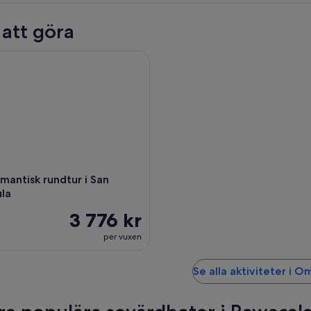
 att göra
antisk rundtur i San Pedro Sula
omantisk rundtur i San
la
3 776 kr
per vuxen
Se alla aktiviteter i 