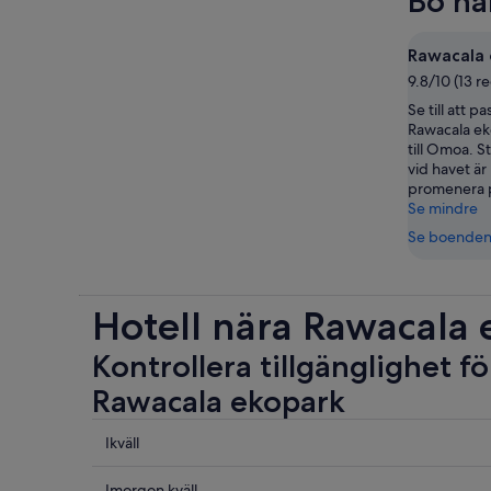
Bo nä
Rawacala 
9.8/10 (13 r
Se till att p
Rawacala ek
till Omoa. S
vid havet är 
promenera p
Se mindre
Se boende
Hotell nära Rawacala
Kontrollera tillgänglighet fö
Rawacala ekopark
Se
Ikväll
priser
nära
Se
Imorgon kväll