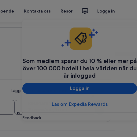
 boende
Kontakta oss
Resor
Logga in
Planera din resa
Som medlem sparar du 10 % eller mer på
över 100 000 hotell i hela världen när du
är inloggad
Logga in
Lägg till flera datum eller destinationer
Resenärer
Läs om Expedia Rewards
Sök
2 resenärer, 1 rum
Feedback