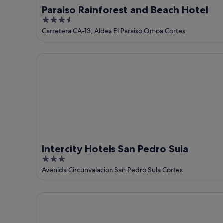
Paraiso Rainforest and Beach Hotel
3.5
out
Carretera CA-13, Aldea El Paraiso Omoa Cortes
of
5
Intercity Hotels San Pedro Sula
Intercity Hotels San Pedro Sula
3
out
Avenida Circunvalacion San Pedro Sula Cortes
of
5
Paradise in Marbella Omoa