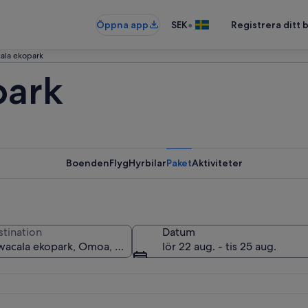
•
Öppna app
SEK
Registrera ditt
ala ekopark
park
Boenden
Flyg
Hyrbilar
Paket
Aktiviteter
stination
Datum
lör 22 aug. - tis 25 aug.