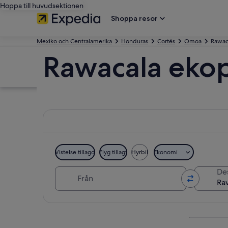
Hoppa till huvudsektionen
Shoppa resor
Mexiko och Centralamerika
Honduras
Cortés
Omoa
Rawac
Rawacala eko
Vistelse tillagd
Flyg tillagt
Hyrbil
Ekonomi
Från
De
Utforska karta