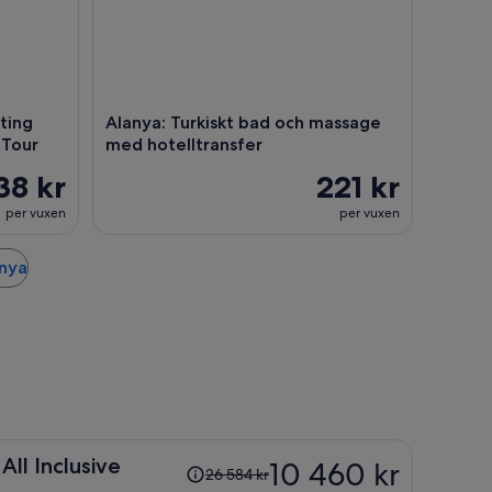
ting
Alanya: Turkiskt bad och massage
 Tour
med hotelltransfer
38 kr
221 kr
per vuxen
per vuxen
anya
Priset
All Inclusive
10 460 kr
26 584 kr
var