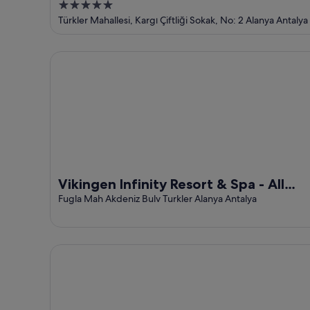
5
Inclusive
out
Türkler Mahallesi, Kargı Çiftliği Sokak, No: 2 Alanya Antalya
of
5
Vikingen Infinity Resort & Spa - All Inclusive
Vikingen Infinity Resort & Spa - All
Inclusive
Fugla Mah Akdeniz Bulv Turkler Alanya Antalya
Long Beach Harmony