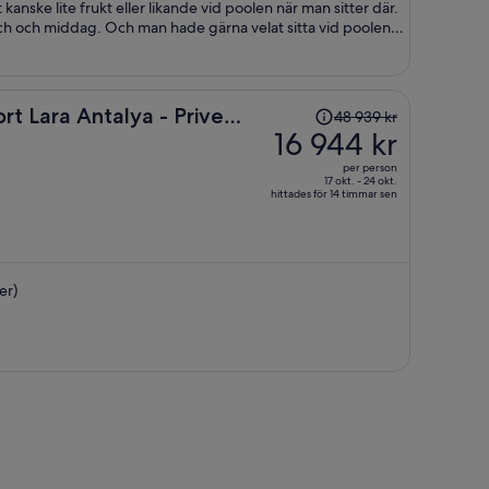
ch och middag. Och man hade gärna velat sitta vid poolen
bud för det. Varit på bättre hotell sett till
Priset
t Lara Antalya - Prive
48 939 kr
var
16 944 kr
48 939 kr
per person
och
17 okt. - 24 okt.
hittades för 14 timmar sen
är
nu
16 944 kr
per
er)
person