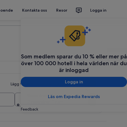
 boende
Kontakta oss
Resor
Logga in
Planera din resa
Som medlem sparar du 10 % eller mer på
över 100 000 hotell i hela världen när du
är inloggad
Logga in
Lägg till flera datum eller destinationer
Resenärer
Läs om Expedia Rewards
Sök
2 resenärer, 1 rum
Feedback