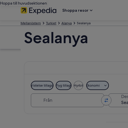
Hoppa till huvudsektionen
Shoppa resor
Mellanöstern
Turkiet
Alanya
Sealanya
Sealanya
Vistelse tillagd
Flyg tillagt
Hyrbil
Ekonomi
Från
Des
Utforska karta