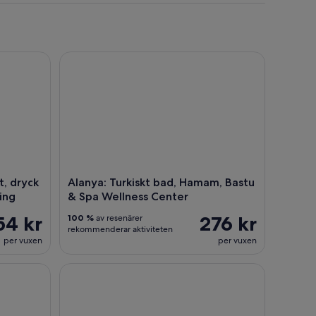
ryck och möjlighet till upphämtning
Alanya: Turkiskt bad, Hamam, Bastu & Spa Wellnes
t, dryck
Alanya: Turkiskt bad, Hamam, Bastu
ning
& Spa Wellness Center
54 kr
276 kr
100 %
av resenärer
rekommenderar aktiviteten
per vuxen
per vuxen
ng Buggy & Zipline Adventure Tour
Alanya: Turkiskt bad och massage med hotelltrans