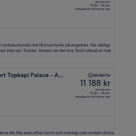
per person
26 584 kr
17 okt. - 24 okt.
hittades för 18 timmar sen
och
är
nu
10 460 kr
per
person
an turkiska kunde inte få broschyrer på engelska. Var väldigt
n inte var i Turkiet. Annars var det bra. Stort utbud av mat.
Priset
t Topkapi Palace - All
43 857 kr
var
11 188 kr
43 857 kr
per person
och
17 okt. - 24 okt.
hittades för 18 timmar sen
är
nu
11 188 kr
per
person