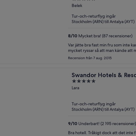
out
Belek
of
Tur-och-returflyg ingår
5
Stockholm (ARN) till Antalya (AYT)
8
/
10
Mycket bra! (87 recensioner)
Var jätte bra fast min fru som inte k
mycket ryssar så att man kände att ma
Recension från 7 aug. 2015
Swandor Hotels & Resor
5
Inclusive
out
Lara
of
5
Tur-och-returflyg ingår
Stockholm (ARN) till Antalya (AYT)
9
/
10
Underbart! (2 195 recensioner)
Bra hotell. Tråkigt dock att det inte fanns lite fika även efter lunch och middag utan endast dricka