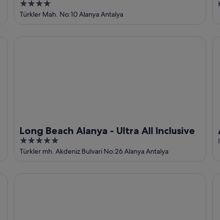
4
out
Türkler Mah. No:10 Alanya Antalya
of
5
Long Beach Alanya - Ultra All Inclusive
As
Long Beach Alanya - Ultra All Inclusive
5
out
Türkler mh. Akdeniz Bulvari No:26 Alanya Antalya
of
5
Haydarpasha Palace
Se