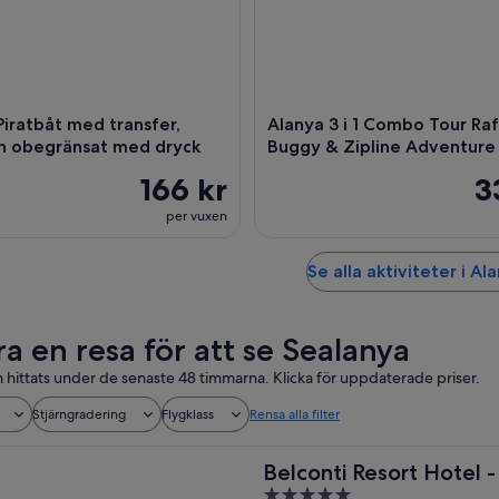
Piratbåt med transfer,
Alanya 3 i 1 Combo Tour Raf
h obegränsat med dryck
Buggy & Zipline Adventure
166 kr
3
per vuxen
Se alla aktiviteter i Al
ra en resa för att se Sealanya
 hittats under de senaste 48 timmarna. Klicka för uppdaterade priser.
Stjärngradering
Flygklass
Rensa alla filter
Belconti Resort Hotel - 
5