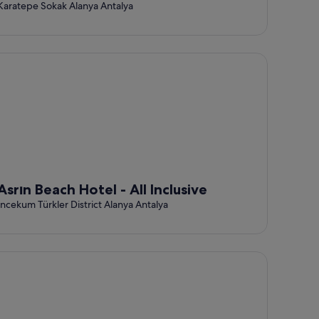
Karatepe Sokak Alanya Antalya
rın Beach Hotel - All Inclusive
Asrın Beach Hotel - All Inclusive
Incekum Türkler District Alanya Antalya
lene Beach & Spa Hotel