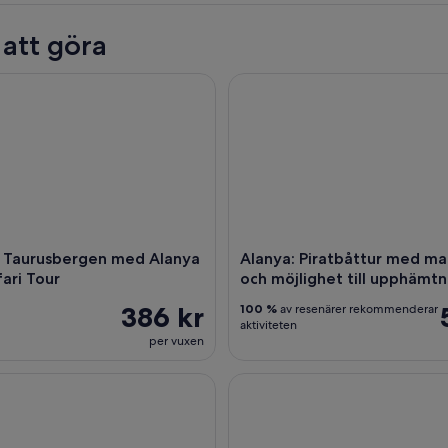
 att göra
aurusbergen med Alanya Jeep Safari Tour
Alanya: Piratbåttur med mat, d
k Taurusbergen med Alanya
Alanya: Piratbåttur med ma
ari Tour
och möjlighet till upphämt
386 kr
100 %
av resenärer rekommenderar
aktiviteten
per vuxen
ratbåt med transfer, lunch och obegränsat med dryck
Alanya 3 i 1 Combo Tour Rafti