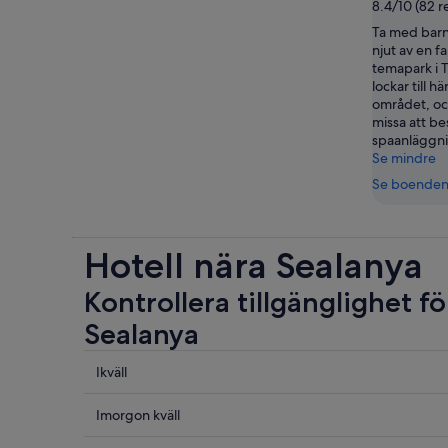
8.4/10 (82 r
Ta med barne
njut av en f
temapark i T
lockar till h
området, och
missa att b
spaanläggni
Se mindre
Se boende
Hotell nära Sealanya
Kontrollera tillgänglighet fö
Sealanya
Se
Ikväll
priser
nära
Se
Imorgon kväll
Sealanya
priser