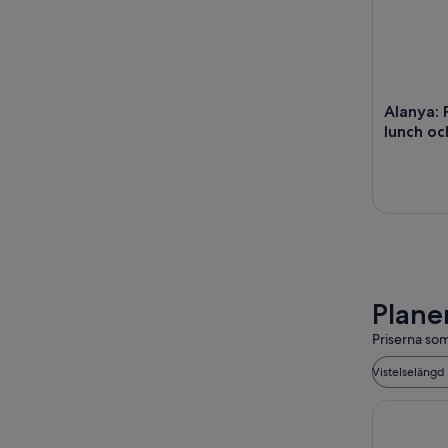
Alanya: 
lunch oc
Plane
Priserna som
Vistelselängd