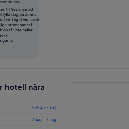
ecensioner)
n till Sealanya och
artfylld dag på denna
ürkler. Läget vid havet
ärliga promenader i
 du får inte heller
esöka
ngarna.
n
r hotell nära
6 aug. - 7 aug.
7 aug. - 8 aug.