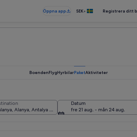
•
Öppna app
SEK
Registrera ditt
Boenden
Flyg
Hyrbilar
Paket
Aktiviteter
tination
Datum
fre 21 aug. - mån 24 aug.