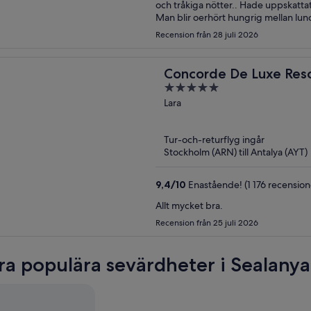
och tråkiga nötter.. Hade uppskattat kanske lite frukt eller likande vid poolen när man sitter där.
Man blir oerhört hungrig mellan lun
med en liten tårtbit eller frukt men det fanns inget ut
Recension från 28 juli 2026
priset.
Concorde De Luxe Resor
5
Ultra All Inclusive
out
Lara
of
5
Tur-och-returflyg ingår
Stockholm (ARN) till Antalya (AYT)
9,4
/
10
Enastående! (1 176 recension
Allt mycket bra.
Recension från 25 juli 2026
ra populära sevärdheter i Sealanya