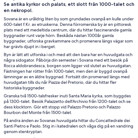
Se antika kyrkor och palats, ett slott från 1000-talet och
en nekropol.
Sovana är en uråldrig liten by som grundades ovanpå en kulle under
600-talet f.Kr. av etruskerna. Denna förromerska by är en pittoresk
plats med ett medeltida centrum, där du hittar fascinerande gamla
byggnader runt varje hörn. Beskåda nästan 1000år gamla
byggnader, utforska gravkammare och promenera längs vägar som
har grävts djupt in i berget.
Byn är lätt att utforska i och med att den bara har en huvudgata och
några sidogator. Påbörja din semester i Sovana med ett besök på
Rocca aldobrandesca, borgen som ligger vid slutet av huvudgatan.
Fästningen har rötter från 1000-talet, men den är byggd ovanpå
lämningar av en äldre byggnad. Fortsätt din promenad längs med
huvudgatan tills du når Piazza del Pretorio, där du hittar fler
historiska byggnader.
Granska två 1500-talsfresker inuti Santa Maria kyrka, som byggdes
på 1300-talet. Besök Palazzetto dell'Archivio från 1200-talet och se
dess klocktorn. Gör ett stopp vid Palazzo Pretorio och Palazzo
Bourbon del Monte från 1500-talet.
På andra änden av Sovanas huvudgata hittar du Concattedrale dei
Santi Pietro e Paolo. Stig in i katedralen och våga dig på en vandring
genom stenkryptan.