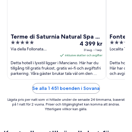
ö
n
s
t
e
r
Terme di Saturnia Natural Spa &
Fonteve
5
Priset
5
Golf Resort - The Leading Hotels
4 399 kr
Tuscany
out
är
out
Via della Follonata
Localita Ter
of the World
31 aug. – 1 sep.
Manciano GR
Casciano dei
of
4 399 kr
of
inklusive skatter och avgifter
5
per
5
Detta hotell i lyxstil ligger i Manciano. Här har du
Detta hotell 
natt
tillgång till gratis frukost, gratis wi-fi och avgiftsfri
Här har du ti
parkering. Våra gäster brukar tala väl om den ...
mellan
och avgiftsf
sevärdhetern
31
aug.
Se alla 1 451 boenden i Sovana
och
1
Lägsta pris per natt som vi hittade under de senaste 24 timmarna, baserat
sep.
på 1 natt för 2 vuxna. Priser och tillgänglighet kan komma att ändras.
Ytterligare villkor kan gälla.