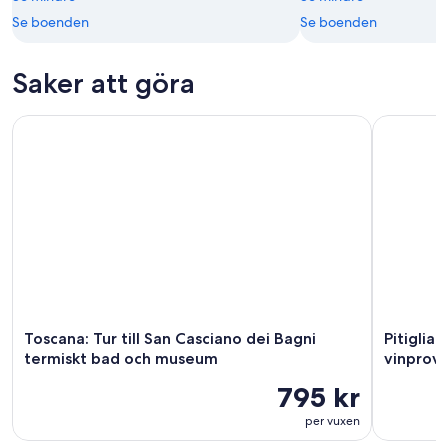
Se boenden
Se boenden
Saker att göra
Toscana: Tur till San Casciano dei Bagni termiskt bad och 
Pitigliano
Toscana: Tur till San Casciano dei Bagni
Pitiglian
termiskt bad och museum
vinprov
795 kr
per vuxen