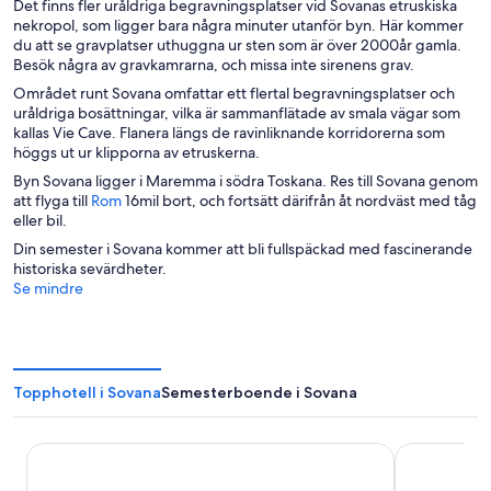
Det finns fler uråldriga begravningsplatser vid Sovanas etruskiska
nekropol, som ligger bara några minuter utanför byn. Här kommer
du att se gravplatser uthuggna ur sten som är över 2000år gamla.
Besök några av gravkamrarna, och missa inte sirenens grav.
Området runt Sovana omfattar ett flertal begravningsplatser och
uråldriga bosättningar, vilka är sammanflätade av smala vägar som
kallas Vie Cave. Flanera längs de ravinliknande korridorerna som
höggs ut ur klipporna av etruskerna.
Byn Sovana ligger i Maremma i södra Toskana. Res till Sovana genom
Ö
att flyga till
Rom
16mil bort, och fortsätt därifrån åt nordväst med tåg
p
eller bil.
p
Din semester i Sovana kommer att bli fullspäckad med fascinerande
n
historiska sevärdheter.
a
Se mindre
s
i
e
t
t
Topphotell i Sovana
Semesterboende i Sovana
n
y
t
Terme di Saturnia Natural Spa & Golf Resort - The Leading
Fonteverde 
t
f