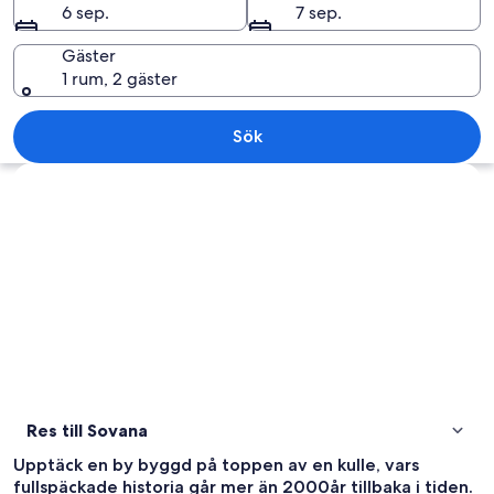
6 sep.
7 sep.
Gäster
1 rum, 2 gäster
En historisk byggnad i sten med ett k
Sök
Utforska karta
Res till Sovana
Upptäck en by byggd på toppen av en kulle, vars
fullspäckade historia går mer än 2000år tillbaka i tiden.