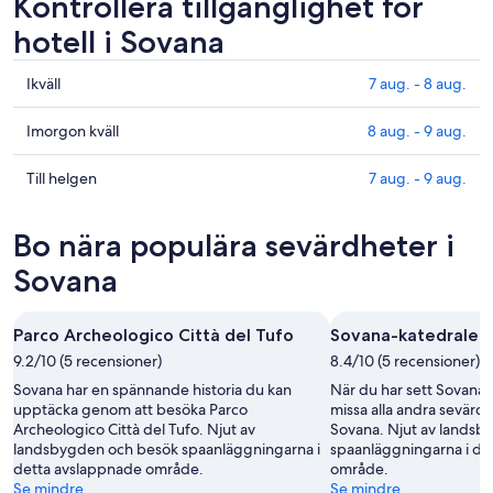
Kontrollera tillgänglighet för
hotell i Sovana
Kolla
Ikväll
7 aug. - 8 aug.
priserna
i
Kolla
Imorgon kväll
8 aug. - 9 aug.
Sovana
priserna
för
i
Kolla
Till helgen
7 aug. - 9 aug.
ikväll,
Sovana
priserna
7
för
i
Bo nära populära sevärdheter i
aug.
imorgon
Sovana
-
natt,
inför
Sovana
8
8
helgen,
aug.
aug.
7
Parco Archeologico Città del Tufo
Sovana-katedralen
-
aug.
9.2/10 (5 recensioner)
9
8.4/10 (5 recensioner)
-
aug.
9
Sovana har en spännande historia du kan
När du har sett Sovana-
aug.
upptäcka genom att besöka Parco
missa alla andra sevärdh
Archeologico Città del Tufo. Njut av
Sovana. Njut av lands
landsbygden och besök spaanläggningarna i
spaanläggningarna i de
detta avslappnade område.
område.
Se mindre
Se mindre