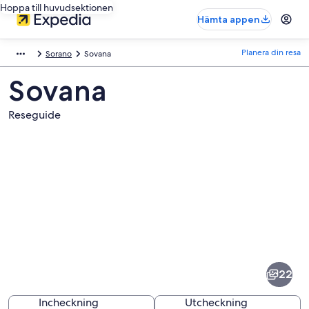
Hoppa till huvudsektionen
Hämta appen
Planera din resa
Sorano
Sovana
Sovana
Reseguide
Bilder
av
Sovana
22
Incheckning
Utcheckning