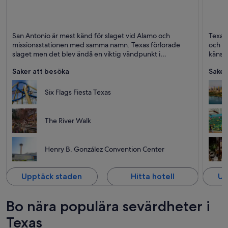
San Antonio (med omnejd)
Austin
San Antonio är mest känd för slaget vid Alamo och
Texas 
Floder, Promenad och Historisk
Underh
missionsstationen med samma namn. Texas förlorade
och k
slaget men det blev ändå en viktig vändpunkt i
känsla
Texasrevolutionen.
Saker att besöka
Saker
Six Flags Fiesta Texas
The River Walk
Henry B. González Convention Center
Upptäck staden
Hitta hotell
Up
Bo nära populära sevärdheter i
Texas