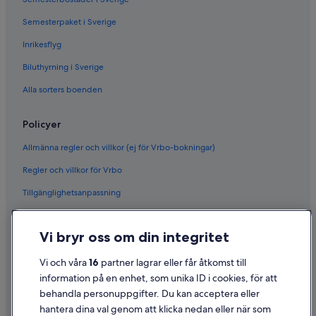
Semesterpaket i Sverige
Inrikesflyg
Biluthyrning i Sverige
Alla sorters boenden
Policyer
Allmänna regler och villkor (ej för Vrbo-bokningar)
Regler och villkor för Vrbo
Tillgänglighetsanpassning
Sekretess
Vi bryr oss om din integritet
Cookies
Användarvillkor
Vi och våra
16
partner lagrar eller får åtkomst till
information på en enhet, som unika ID i cookies, för att
Juridisk information/Kontakta oss
behandla personuppgifter. Du kan acceptera eller
Riktlinjer för innehåll och anmäla innehåll
hantera dina val genom att klicka nedan eller när som