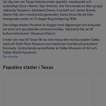
Lär dig mer om Texas historia under spanskt, mexikanskt och
sydstatligt styre i Alamo i San Antonio. Där försvarade en liten grupp
välkända Texasbor, däribland Davey Crockett och James Bowie,
Alamo från den mexikanska generalen Santa Anna tills de blev
besegrade under en 13 dagar lång belägring 1836.
Den livliga staden Houston är byggd med oljepengar och erbjuder
ett stort och sprudlande centrumområde. Välj bland fler än 18
kulturinstitutioner i Museum District.
Under din resa till Texas får du inte missa den största staden Dallas
med sitt Sixth Floor Museum som beskriver mordet på president
Kennedy. Andra kända sevärdheter är Dallas Museum of Art och
Dallas World Aquarium.
Se mindre
Populära städer i Texas