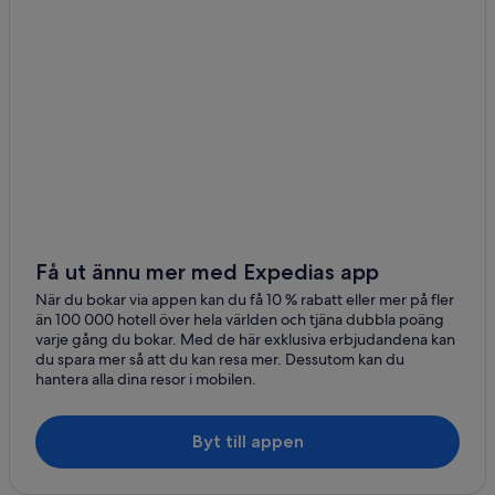
Stugor i Port O Connor
Hotell i Riesel
Hilton Hotels i Sargent
Hotell med pool i Selma
Romantiska hotell i Selma
Strandhotell i Surfside Beach
3-Stjärniga hotell i Cisco
3-Stjärniga hotell i Helotes
Få ut ännu mer med Expedias app
3-Stjärniga hotell i Lone Star
När du bokar via appen kan du få 10 % rabatt eller mer på fler
än 100 000 hotell över hela världen och tjäna dubbla poäng
3-Stjärniga hotell i San Antonio
varje gång du bokar. Med de här exklusiva erbjudandena kan
du spara mer så att du kan resa mer. Dessutom kan du
hantera alla dina resor i mobilen.
Byt till appen