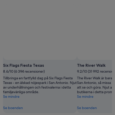
Six Flags Fiesta Texas
The River Walk
8.6/10 (6 394 recensioner)
9.2/10 (31 992 recensio
Tillbringa en fartfylld dag på Six Flags Fiesta
The River Walk är bara 
Texas - en älskad nöjespark i San Antonio. Njut
San Antonio, så missa in
av underhållningen och festivalerna i detta
att se och göra. Njut a
familjevänliga område.
butikerna i detta prom
Se mindre
Se mindre
Se boenden
Se boenden