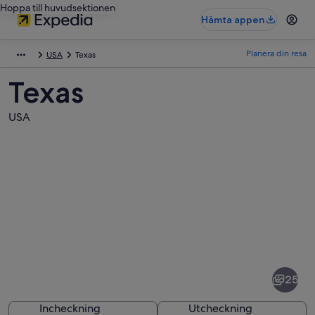
Hoppa till huvudsektionen
Hämta appen
Planera din resa
USA
Texas
Texas
USA
Bilder
av
Texas
25
Incheckning
Utcheckning