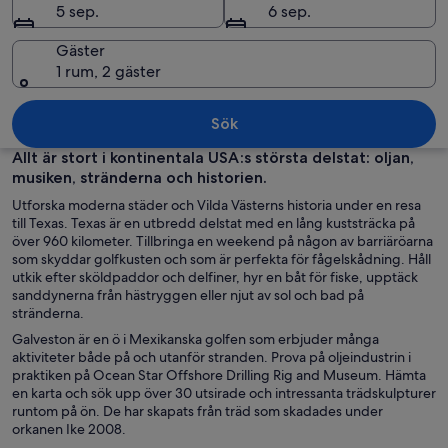
5 sep.
6 sep.
Gäster
1 rum, 2 gäster
En stads silhuett i skymningen, med u
Sök
Allt är stort i kontinentala USA:s största delstat: oljan,
musiken, stränderna och historien.
Utforska moderna städer och Vilda Västerns historia under en resa
till Texas. Texas är en utbredd delstat med en lång kuststräcka på
över 960 kilometer. Tillbringa en weekend på någon av barriäröarna
som skyddar golfkusten och som är perfekta för fågelskådning. Håll
utkik efter sköldpaddor och delfiner, hyr en båt för fiske, upptäck
sanddynerna från hästryggen eller njut av sol och bad på
stränderna.
Galveston är en ö i Mexikanska golfen som erbjuder många
aktiviteter både på och utanför stranden. Prova på oljeindustrin i
praktiken på Ocean Star Offshore Drilling Rig and Museum. Hämta
en karta och sök upp över 30 utsirade och intressanta trädskulpturer
runtom på ön. De har skapats från träd som skadades under
orkanen Ike 2008.