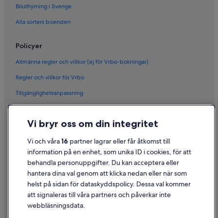
Biluthyrning i Sverige
Alla sorters boenden
Policyer
Allmänna regler och villkor (ej för Vrbo-bokningar)
Regler och villkor för Vrbo
Tillgänglighetsanpassning
Sekretess
Vi bryr oss om din integritet
Cookies
Användarvillkor
Vi och våra
16
partner lagrar eller får åtkomst till
information på en enhet, som unika ID i cookies, för att
Juridisk information/Kontakta oss
behandla personuppgifter. Du kan acceptera eller
Riktlinjer för innehåll och anmäla innehåll
hantera dina val genom att klicka nedan eller när som
helst på sidan för dataskyddspolicy. Dessa val kommer
att signaleras till våra partners och påverkar inte
Hjälp
webbläsningsdata.
Kontakta oss