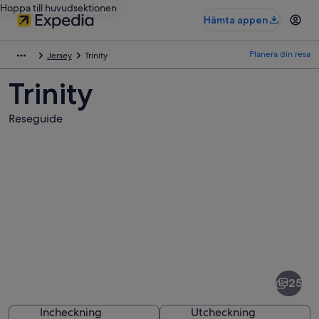
Hoppa till huvudsektionen
Hämta appen
Planera din resa
Jersey
Trinity
Trinity
Reseguide
Bilder
av
Trinity
25
Incheckning
Utcheckning