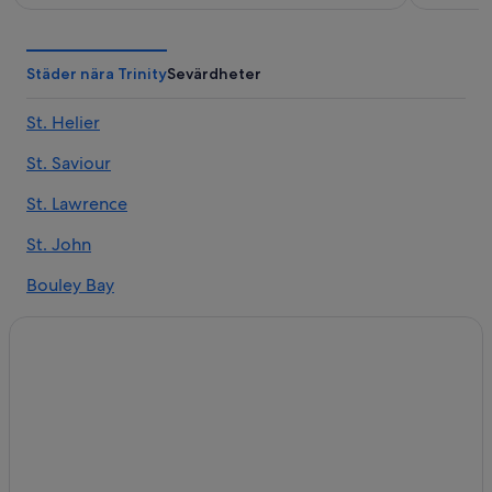
Städer nära Trinity
Sevärdheter
St. Helier
St. Saviour
St. Lawrence
St. John
Bouley Bay
Rozel
Maufant