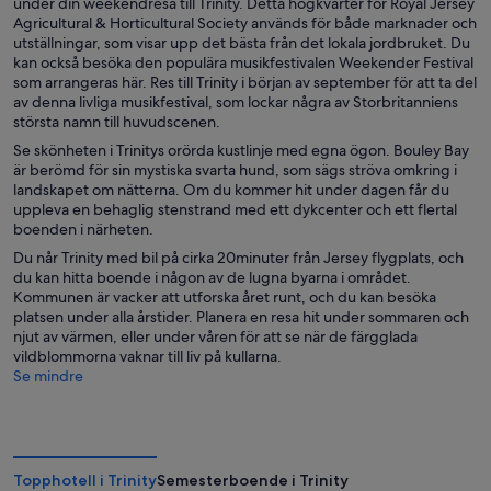
under din weekendresa till Trinity. Detta högkvarter för Royal Jersey
Agricultural & Horticultural Society används för både marknader och
utställningar, som visar upp det bästa från det lokala jordbruket. Du
kan också besöka den populära musikfestivalen Weekender Festival
som arrangeras här. Res till Trinity i början av september för att ta del
av denna livliga musikfestival, som lockar några av Storbritanniens
största namn till huvudscenen.
Se skönheten i Trinitys orörda kustlinje med egna ögon. Bouley Bay
är berömd för sin mystiska svarta hund, som sägs ströva omkring i
landskapet om nätterna. Om du kommer hit under dagen får du
uppleva en behaglig stenstrand med ett dykcenter och ett flertal
boenden i närheten.
Du når Trinity med bil på cirka 20minuter från Jersey flygplats, och
du kan hitta boende i någon av de lugna byarna i området.
Kommunen är vacker att utforska året runt, och du kan besöka
platsen under alla årstider. Planera en resa hit under sommaren och
njut av värmen, eller under våren för att se när de färgglada
vildblommorna vaknar till liv på kullarna.
Se mindre
Topphotell i Trinity
Semesterboende i Trinity