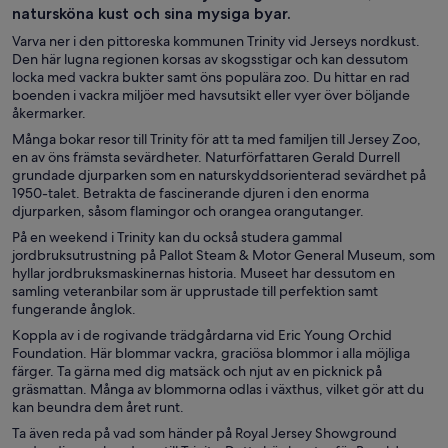
natursköna kust och sina mysiga byar.
Varva ner i den pittoreska kommunen Trinity vid Jerseys nordkust.
Den här lugna regionen korsas av skogsstigar och kan dessutom
locka med vackra bukter samt öns populära zoo. Du hittar en rad
boenden i vackra miljöer med havsutsikt eller vyer över böljande
åkermarker.
Många bokar resor till Trinity för att ta med familjen till Jersey Zoo,
en av öns främsta sevärdheter. Naturförfattaren Gerald Durrell
grundade djurparken som en naturskyddsorienterad sevärdhet på
1950-talet. Betrakta de fascinerande djuren i den enorma
djurparken, såsom flamingor och orangea orangutanger.
På en weekend i Trinity kan du också studera gammal
jordbruksutrustning på Pallot Steam & Motor General Museum, som
hyllar jordbruksmaskinernas historia. Museet har dessutom en
samling veteranbilar som är upprustade till perfektion samt
fungerande ånglok.
Koppla av i de rogivande trädgårdarna vid Eric Young Orchid
Foundation. Här blommar vackra, graciösa blommor i alla möjliga
färger. Ta gärna med dig matsäck och njut av en picknick på
gräsmattan. Många av blommorna odlas i växthus, vilket gör att du
kan beundra dem året runt.
Ta även reda på vad som händer på Royal Jersey Showground