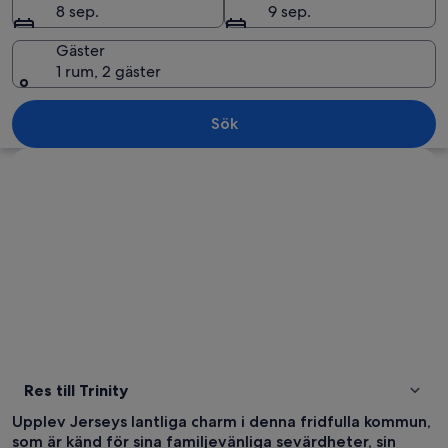
8 sep.
9 sep.
Gäster
1 rum, 2 gäster
En historisk byggnad i sten med välv
Sök
Utforska karta
Res till Trinity
Upplev Jerseys lantliga charm i denna fridfulla kommun,
som är känd för sina familjevänliga sevärdheter, sin