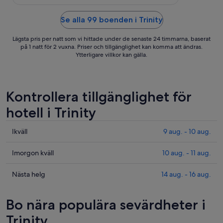
the first day. You could not ask for
Geen minpu
any more. Local snorkelling, fishing,
kleintje: ee
and beach area, also walking routes.
Se alla 99 boenden i Trinity
tuinstoelen.
Would definitely come back."
Lägsta pris per natt som vi hittade under de senaste 24 timmarna, baserat
på 1 natt för 2 vuxna. Priser och tillgänglighet kan komma att ändras.
Ytterligare villkor kan gälla.
Kontrollera tillgänglighet för
hotell i Trinity
Kolla
Ikväll
9 aug. - 10 aug.
priserna
i
Kolla
Imorgon kväll
10 aug. - 11 aug.
Trinity
priserna
för
i
Kolla
Nästa helg
14 aug. - 16 aug.
ikväll,
Trinity
priserna
9
för
i
Bo nära populära sevärdheter i
aug.
imorgon
Trinity
-
natt,
inför
Trinity