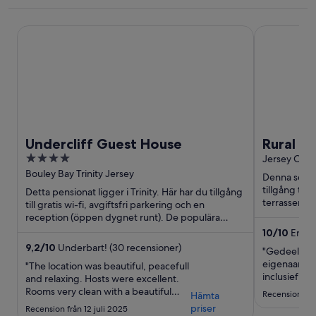
Undercliff Guest House
Rural Countr
Undercliff Guest House
Rural C
4
Breakfa
Jersey Chan
out
Bouley Bay Trinity Jersey
Denna semest
of
tillgång till
Detta pensionat ligger i Trinity. Här har du tillgång
5
terrasser. D
till gratis wi-fi, avgiftsfri parkering och en
Jersey ...
reception (öppen dygnet runt). De populära
sevärdheterna ...
10
/
10
Enast
9,2
/
10
Underbart! (30 recensioner)
"Gedeelde 
eigenaar. Ei
"The location was beautiful, peacefull
inclusief bu
and relaxing. Hosts were excellent.
parkeerplaat
Rooms very clean with a beautiful
Recension frå
Hämta
aan om je v
selection of continental breakfast on
priser
Recension från 12 juli 2025
mogelijk te