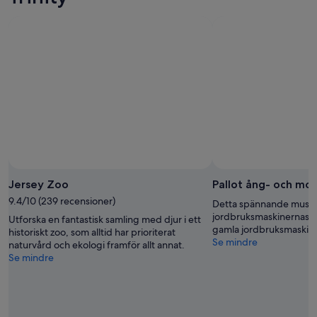
10
10
nästa
aug.
aug.
helg,
-
14
11
aug.
aug.
-
16
aug.
Jersey Zoo
Pallot ång- och m
9.4/10 (239 recensioner)
Detta spännande museu
jordbruksmaskinernas hi
Utforska en fantastisk samling med djur i ett
gamla jordbruksmaskine
historiskt zoo, som alltid har prioriterat
Se mindre
naturvård och ekologi framför allt annat.
Se mindre