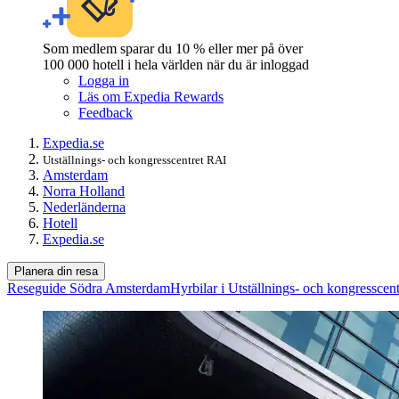
Som medlem sparar du 10 % eller mer på över
100 000 hotell i hela världen när du är inloggad
Logga in
Läs om Expedia Rewards
Feedback
Expedia.se
Utställnings- och kongresscentret RAI
Amsterdam
Norra Holland
Nederländerna
Hotell
Expedia.se
Planera din resa
Reseguide Södra Amsterdam
Hyrbilar i Utställnings- och kongresscen