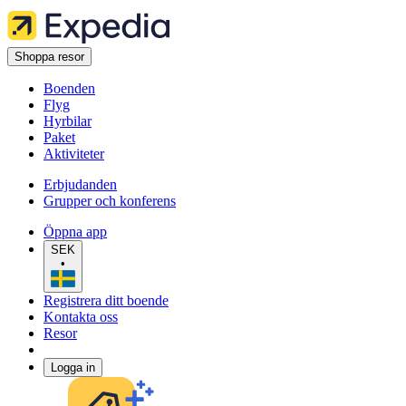
Shoppa resor
Boenden
Flyg
Hyrbilar
Paket
Aktiviteter
Erbjudanden
Grupper och konferens
Öppna app
SEK
•
Registrera ditt boende
Kontakta oss
Resor
Logga in