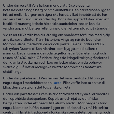
Under din resa till Versilia kommer du att få se eleganta
hotellresorter, höga berg och fin arkitektur. Den här regionen ligger
inkilad mellan bergen och Liguriska havet, vilket innebär att du har
vacker utsikt var du än vänder dig. Börja din upptäcktsfärd med ett
besök till muromgärdade historiska stadsdelen, sedan kan du
vandra upp mot bergen eller unna dig en eftermiddag på stranden.
Vid resor till Versilia kan du lära dig om områdets förflutna med hjälp
av olika sevärdheter. Känn historiens vingslag när du beundrar
Moroni Palace.medeltidskyrkor och palats. Ta en rundtur i 1200-
talskyrkan Duomo di San Martino, som byggts med italiensk
marmor. Det angränsande röda tegeltornet är 36 meter högt och
restes på 1400-talet. Gå vidare längs de kringelkrokiga gränderna i
den gamla stadskärnan och köp en läcker glass om du behöver
svalka dig. På det arkeologiska Palazzo Moroni finns fantastiska
utställningar.
Under din paketresa till Versilia kan det vara trevligt att tillbringa
Ö
några dagar i medeltidsstaden
Lucca
. Eller varför inte ta en tur till
p
Elba, den största ön i det toscanska öriket?
p
Under din paketresa till Versilia är det trevligt att cykla eller vandra i
n
den upphöjda stadsparken. Koppla av och njut av den friska
a
bergsluften under ett besök till Palazzo Medici. Mot bergens fond
s
några kilometer in från kusten ligger ett pärlband av små historiska
i
centrum. Här står traditionella toskanska specialiteter på menyn och