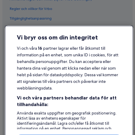
Regler och villkor för Vrbo
Tillgänglighetsanpassning
Sekretess
Vi bryr oss om din integritet
Cookies
Användarvillkor
Vi och våra
16
partner lagrar eller får åtkomst till
information på en enhet, som unika ID i cookies, för att
Juridisk information/Kontakta oss
behandla personuppgifter. Du kan acceptera eller
Riktlinjer för innehåll och anmäla innehåll
hantera dina val genom att klicka nedan eller när som
helst på sidan för dataskyddspolicy. Dessa val kommer
Hjälp
att signaleras till våra partners och påverkar inte
webbläsningsdata.
Kontakta oss
Vi och våra partners behandlar data för att
Avboka eller ändra din bokning
tillhandahålla:
Återbetalningsprocess och tidslinjer
Använda exakta uppgifter om geografisk positionering.
Aktivt läsa av enhetens egenskaper för
Boka ett flyg med flygbolagskredit
identifieringsändamål. Lagra och/eller få åtkomst till
information på en enhet. Personanpassad reklam och
Internationella resedokument
innehåll, reklam- och innehållsmätning, forskning