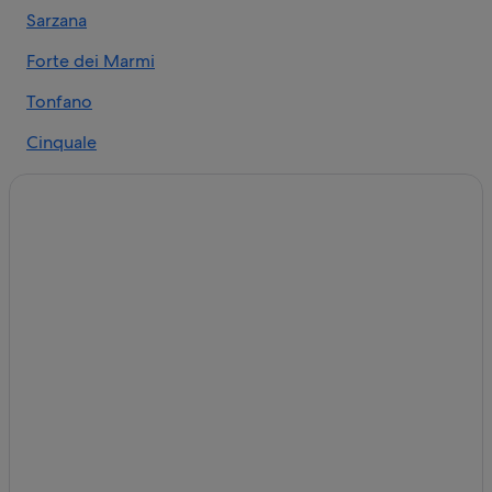
Sarzana
Forte dei Marmi
Tonfano
Cinquale
Lido di Camaiore
Montignoso
Massarosa
Massa
Pietrasanta
Marina di Pietrasanta
Marina di Massa
Camaiore