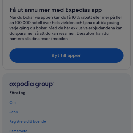
Ronchi
Få ut ännu mer med Expedias app
Carrara
När du bokar via appen kan du få 10 % rabatt eller mer på fler
än 100 000 hotell över hela världen och tjäna dubbla poäng
Querceta
varje gång du bokar. Med de här exklusiva erbjudandena kan
du spara mer så att du kan resa mer. Dessutom kan du
Vecchiano
hantera alla dina resor i mobilen.
Torre del Lago Puccini
Byt till appen
Santa Lucia
Corsanico-Bargecchia
Marina di Carrara
Marinella di Sarzana
Företag
Luni
Om
Jobb
Ripa-Pozzi-Ponterosso
Registrera ditt boende
Riomagno
Samarbete