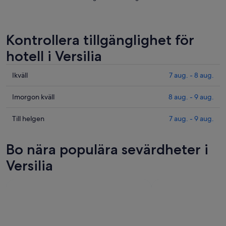
Kontrollera tillgänglighet för
hotell i Versilia
Kolla
Ikväll
7 aug. - 8 aug.
priserna
i
Kolla
Imorgon kväll
8 aug. - 9 aug.
Versilia
priserna
för
i
Kolla
Till helgen
7 aug. - 9 aug.
ikväll,
Versilia
priserna
7
för
i
Bo nära populära sevärdheter i
aug.
imorgon
Versilia
-
natt,
inför
Versilia
8
8
helgen,
aug.
aug.
7
-
aug.
9
-
aug.
9
aug.