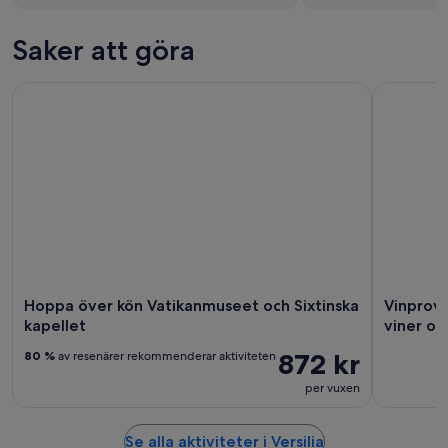
Saker att göra
Hoppa över kön Vatikanmuseet och Sixtinska kapellet
Vinprovnin
Hoppa över kön Vatikanmuseet och Sixtinska
Vinprovn
kapellet
viner oc
872 kr
80 %
av resenärer rekommenderar aktiviteten
per vuxen
Se alla aktiviteter i Versilia