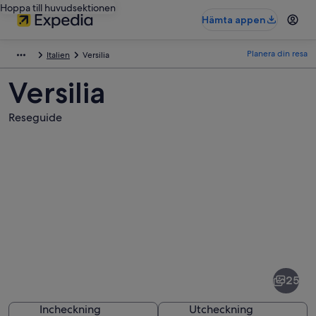
Hoppa till huvudsektionen
Hämta appen
Planera din resa
Italien
Versilia
Versilia
Reseguide
Bilder
av
Versilia
25
Incheckning
Utcheckning