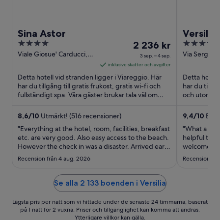
Sina Astor
Versilia
4
Priset
4
2 236 kr
out
är
out
Viale Giosue' Carducci,
Via Sergio B
3 sep. – 4 sep.
54 Viareggio LU
335/337 Ca
of
2 236 kr
of
inklusive skatter och avgifter
5
per
5
Detta hotell vid stranden ligger i Viareggio. Här
Detta hotell
natt
har du tillgång till gratis frukost, gratis wi-fi och
har du tillgå
fullständigt spa. Våra gäster brukar tala väl om
mellan
och utomhus
den ...
den ...
3
sep.
8,6
/
10
Utmärkt! (516 recensioner)
9,4
/
10
Enas
och
"Everything at the hotel, room, facilities, breakfast
"What a love
4
etc. are very good. Also easy access to the beach.
helpful thr
However the check in was a disaster. Arrived early
sep.
welcome fro
and hoped the room would be ready, it was not
was excellen
Recension från 4 aug. 2026
Recension frå
and that is fully acceptable. So we waited until
ingredients,
3pm which is check in time, room still not ready.
pool area is
..."
relaxing, an
Se alla 2 133 boenden i Versilia
Lägsta pris per natt som vi hittade under de senaste 24 timmarna, baserat
på 1 natt för 2 vuxna. Priser och tillgänglighet kan komma att ändras.
Ytterligare villkor kan gälla.