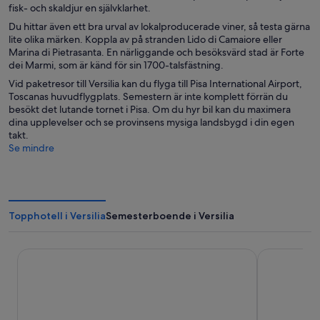
e
fisk- och skaldjur en självklarhet.
t
Du hittar även ett bra urval av lokalproducerade viner, så testa gärna
t
lite olika märken. Koppla av på stranden Lido di Camaiore eller
n
Marina di Pietrasanta. En närliggande och besöksvärd stad är Forte
y
dei Marmi, som är känd för sin 1700-talsfästning.
t
t
Vid paketresor till Versilia kan du flyga till Pisa International Airport,
f
Toscanas huvudflygplats. Semestern är inte komplett förrän du
ö
besökt det lutande tornet i Pisa. Om du hyr bil kan du maximera
n
dina upplevelser och se provinsens mysiga landsbygd i din egen
s
takt.
t
Se mindre
e
r
Topphotell i Versilia
Semesterboende i Versilia
Sina Astor
Versilia Lid