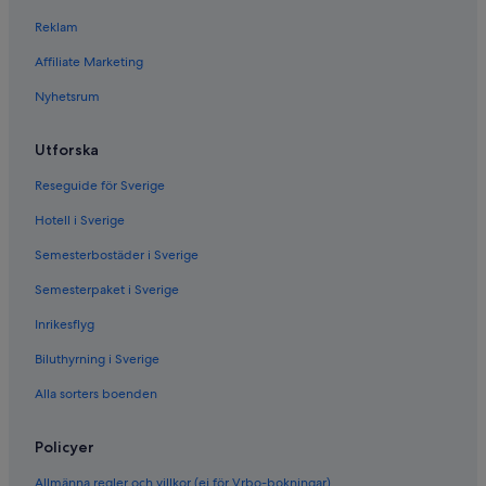
Reklam
Affiliate Marketing
Nyhetsrum
Utforska
Reseguide för Sverige
Hotell i Sverige
Semesterbostäder i Sverige
Semesterpaket i Sverige
Inrikesflyg
Biluthyrning i Sverige
Alla sorters boenden
Policyer
Allmänna regler och villkor (ej för Vrbo-bokningar)