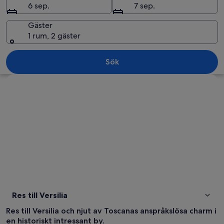
6 sep.
7 sep.
Gäster
1 rum, 2 gäster
En gata med parkerade bilar, byggnad
Sök
Utforska karta
Res till Versilia
Res till Versilia och njut av Toscanas anspråkslösa charm i
en historiskt intressant by.