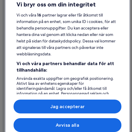
Vi bryr oss om din integritet
Cookies
Användarvillkor
Vi och våra
16
partner lagrar eller får åtkomst till
information på en enhet, som unika ID i cookies, för att
Juridisk information/Kontakta oss
behandla personuppgifter. Du kan acceptera eller
Riktlinjer för innehåll och anmäla innehåll
hantera dina val genom att klicka nedan eller när som
helst på sidan för dataskyddspolicy. Dessa val kommer
att signaleras till våra partners och påverkar inte
Hjälp
webbläsningsdata.
Kontakta oss
Vi och våra partners behandlar data för att
Avboka eller ändra din bokning
tillhandahålla:
Återbetalningsprocess och tidslinjer
Använda exakta uppgifter om geografisk positionering.
Aktivt läsa av enhetens egenskaper för
Boka ett flyg med flygbolagskredit
identifieringsändamål. Lagra och/eller få åtkomst till
information på en enhet. Personanpassad reklam och
Internationella resedokument
innehåll, reklam- och innehållsmätning, forskning
angående målgrupp och tjänsteutveckling.
Jag accepterar
Lista över partner (leverantörer)
Expedia, Inc ansvarar inte för innehållet på externa webbsidor.
Avvisa alla
© 2026 Expedia, Inc., ett företag i Expedia Group. Med ensamrätt.
Expedia och Expedias logotyp är varumärken eller registrerade