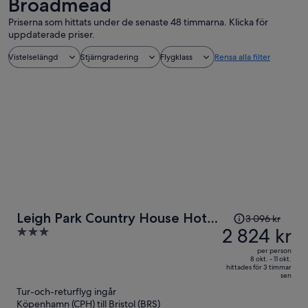
Broadmead
Priserna som hittats under de senaste 48 timmarna. Klicka för
uppdaterade priser.
Vistelselängd
Stjärngradering
Flygklass
Rensa alla filter
Priset
Leigh Park Country House Hotel
3 096 kr
var
2 824 kr
3
& Vineyard, BW Signature
3 096 kr
out
Collection
per person
och
of
8 okt. - 11 okt.
hittades för 3 timmar
är
5
sen
nu
Tur-och-returflyg ingår
2 824 kr
Köpenhamn (CPH) till Bristol (BRS)