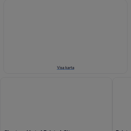
-
kväll
inför
nära
7
7
helgen
Broadmead
aug.
aug.
7
för
-
aug.
nästa
8
-
helg
aug.
9
14
aug.
aug.
-
16
aug.
Visa karta
Clayton Hotel Bristol City
Bristol 