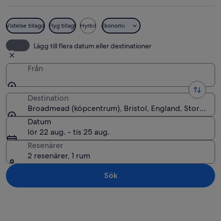
Vistelse tillagd
Flyg tillagt
Hyrbil
Ekonomi
Ett matrum med en röd vägg, gröna gar
Lägg till flera datum eller destinationer
Från
Destination
Broadmead (köpcentrum), Bristol, England, Storbritan
Datum
lör 22 aug. - tis 25 aug.
Resenärer
2 resenärer, 1 rum
Sök
Utforska karta