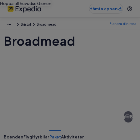
Hoppa till huvudsektionen
Hämta appen
Planera din resa
Bristol
Broadmead
Broadmead
Bilder
av
Broadmead
8
Boenden
Flyg
Hyrbilar
Paket
Aktiviteter