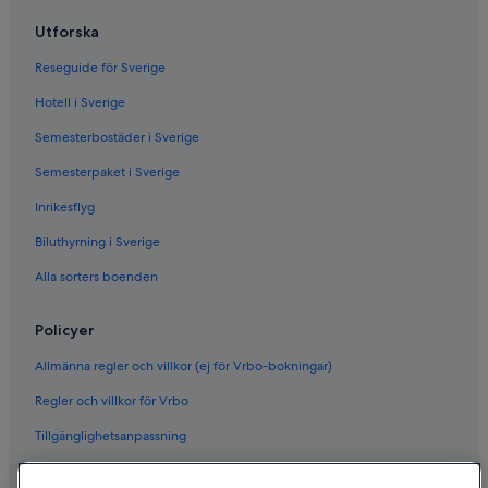
Utforska
Reseguide för Sverige
Hotell i Sverige
Semesterbostäder i Sverige
Semesterpaket i Sverige
Inrikesflyg
Biluthyrning i Sverige
Alla sorters boenden
Policyer
Allmänna regler och villkor (ej för Vrbo-bokningar)
Regler och villkor för Vrbo
Tillgänglighetsanpassning
Sekretess