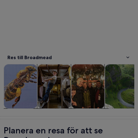
Res till Broadmead
Öppnas i ny flik
Öppnas i ny flik
Turer och dagsutflykter
Historia och kultur
Privata och skräddarsydda tur
Mat, dryck och 
Turer och
Historia och
Privata och
Mat, dryck oc
dagsutflykter
kultur
skräddarsydda
nattliv
turer
Planera en resa för att se