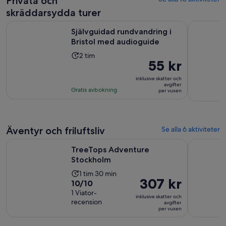
Privata och
skräddarsydda turer
Öppnas i 
Självguidad rundvandring i Bristol med audioguide
Privat Bri
Självguidad rundvandring i
Bristol med audioguide
Aktivitetens
2 tim
Priset
55 kr
längd
är
är
inklusive skatter och
55 kr
avgifter
2
Gratis avbokning
per vuxen
per
timmar
vuxen
Äventyr och friluftsliv
Se alla 6 aktiviteter
Öppnas i ny flik
TreeTops Adventure Stockholm
Stag & Hen
TreeTops Adventure
Stockholm
Aktivitetens
1 tim 30 min
Priset
307 kr
10.0
10/10
längd
är
av
1 Viator-
är
inklusive skatter och
307 kr
recension
10
avgifter
1
per vuxen
per
med
timme
vuxen
1