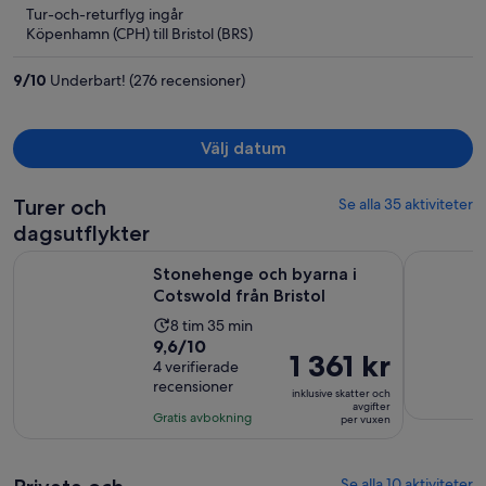
5
Tur-och-returflyg ingår
nu
Köpenhamn (CPH) till Bristol (BRS)
3 234 kr
per
9
/
10
Underbart! (276 recensioner)
person
Välj datum
Turer och
Se alla 35 aktiviteter
dagsutflykter
Öppnas i ny fl
Stonehenge och byarna i Cotswold från Bristol
Upptäck Br
Stonehenge och byarna i
Cotswold från Bristol
Aktivitetens
8 tim 35 min
9.6
9,6/10
längd
Priset
1 361 kr
av
4 verifierade
är
är
recensioner
10
8
inklusive skatter och
1 361 kr
avgifter
med
timmar
Gratis avbokning
per vuxen
per
4
och
vuxen
recensioner
35
minuter
Se alla 10 aktiviteter