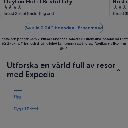
Clayton Hotel Bristol City
Brist
4
4
out
out
Broad Street Bristol England
Broad St
of
of
5
5
Se alla 2 240 boenden i Broadmead
Lägsta pris per natt som vi hittade under de senaste 24 timmarna, baserat på 1 natt
för 2 vuxna. Priser och tillgänglighet kan komma att ändras. Ytterligare villkor kan
gälla.
Utforska en värld full av resor
med Expedia
Flyg
Flyg till Bristol