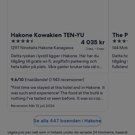
Hakone Kowakien TEN-YU
The Pri
4.5
Priset
4
4 035 kr
Ashino
out
är
out
1297 Ninotaira Hakone Kanagawa
144 Moto-h
2 sep. – 3 sep.
Kanagawa-
of
4 035 kr
of
Detta ryokan i lyxstil ligger i Hakone. Här har du
Detta hotell
5
per
5
tillgång till gratis wi-fi, avgiftsfri parkering och
tillgång till
natt
heta källor på plats. Våra gäster brukar tala väl om
fullständigt
...
den hjälpsa
mellan
2
9,6
/
10
Enastående! (1 943 recensioner)
sep.
"First time we stayed at this hotel and in Hakone. It
och
was such and experience! The food at the bufé is
3
nothing I've tasted or seen before. It was so cozy
with the big room. The onsen in the room looked
sep.
Recension från 13 juli 2026
small at first but its very big. If we come back we
will OFC stay at this hotel!!!"
Se alla 447 boenden i Hakone
Lägsta pris per natt som vi hittade under de senaste 24 timmarna, baserat