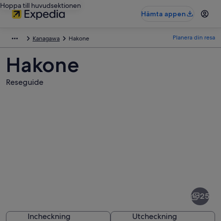
Hoppa till huvudsektionen
Hämta appen
Planera din resa
Kanagawa
Hakone
Hakone
Reseguide
Bilder
av
Hakone
25
Incheckning
Utcheckning