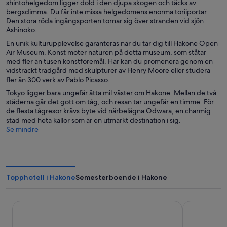
shintohelgedom ligger dold i den djupa skogen och täcks av
bergsdimma. Du får inte missa helgedomens enorma toriiportar.
Den stora röda ingångsporten tornar sig över stranden vid sjön
Ashinoko.
En unik kulturupplevelse garanteras när du tar dig till Hakone Open
Air Museum. Konst möter naturen på detta museum, som ståtar
med fler än tusen konstföremål. Här kan du promenera genom en
vidsträckt trädgård med skulpturer av Henry Moore eller studera
fler än 300 verk av Pablo Picasso.
Tokyo ligger bara ungefär åtta mil väster om Hakone. Mellan de två
städerna går det gott om tåg, och resan tar ungefär en timme. För
de flesta tågresor krävs byte vid närbelägna Odwara, en charmig
stad med heta källor som är en utmärkt destination i sig.
Se mindre
Topphotell i Hakone
Semesterboende i Hakone
Hakone Kowakien TEN-YU
The Prince 