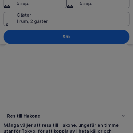
5 sep.
6 sep.
Gäster
1 rum, 2 gäster
Ett stort segelfartyg med flera däck o
Sök
Utforska karta
Res till Hakone
Många väljer att resa till Hakone, ungefär en timme
utanför Tokyo, för att koppla av i heta källor och