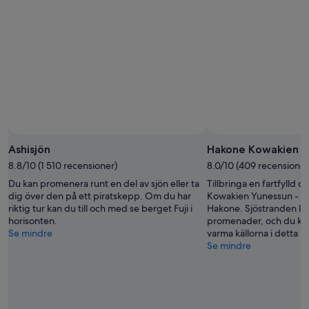
aug.
9
14
aug.
aug.
-
16
aug.
Ashisjön
Hakone Kowakien Y
8.8/10 (1 510 recensioner)
8.0/10 (409 recensioner
Du kan promenera runt en del av sjön eller ta
Tillbringa en fartfylld 
dig över den på ett piratskepp. Om du har
Kowakien Yunessun - en
riktig tur kan du till och med se berget Fuji i
Hakone. Sjöstranden lock
horisonten.
promenader, och du kan
Se mindre
varma källorna i detta 
Se mindre