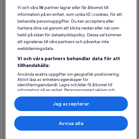
Användarvillkor
Vi och våra
16
partner lagrar eller får åtkomst till
information på en enhet, som unika ID i cookies, för att
Juridisk information/Kontakta oss
behandla personuppgifter. Du kan acceptera eller
Riktlinjer för innehåll och anmäla innehåll
hantera dina val genom att klicka nedan eller när som
helst på sidan för dataskyddspolicy. Dessa val kommer
Hjälp
att signaleras till våra partners och påverkar inte
webbläsningsdata.
Kontakta oss
Vi och våra partners behandlar data för att
Avboka eller ändra din bokning
tillhandahålla:
Återbetalningsprocess och tidslinjer
Använda exakta uppgifter om geografisk positionering.
Aktivt läsa av enhetens egenskaper för
Boka ett flyg med flygbolagskredit
identifieringsändamål. Lagra och/eller få åtkomst till
information på en enhet. Personanpassad reklam och
Internationella resedokument
innehåll, reklam- och innehållsmätning, forskning
angående målgrupp och tjänsteutveckling.
Jag accepterar
Lista över partner (leverantörer)
Expedia, Inc ansvarar inte för innehållet på externa webbsidor.
Avvisa alla
© 2026 Expedia, Inc., ett företag i Expedia Group. Med ensamrätt.
Expedia och Expedias logotyp är varumärken eller registrerade
varumärken som tillhör Expedia, Inc.