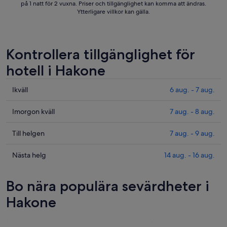
på 1 natt för 2 vuxna. Priser och tillgänglighet kan komma att ändras.
Ytterligare villkor kan gälla.
Kontrollera tillgänglighet för
hotell i Hakone
Kolla
Ikväll
6 aug. - 7 aug.
priserna
i
Kolla
Imorgon kväll
7 aug. - 8 aug.
Hakone
priserna
för
i
Kolla
Till helgen
7 aug. - 9 aug.
ikväll,
Hakone
priserna
6
för
i
Kolla
Nästa helg
14 aug. - 16 aug.
aug.
imorgon
Hakone
priserna
-
natt,
inför
i
Bo nära populära sevärdheter i
7
7
helgen,
Hakone
aug.
aug.
7
inför
Hakone
-
aug.
nästa
8
-
helg,