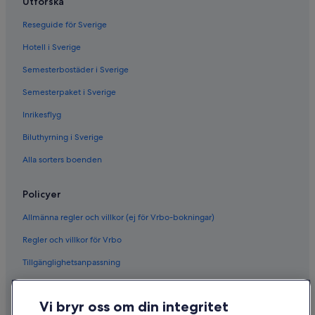
Utforska
Reseguide för Sverige
Hotell i Sverige
Semesterbostäder i Sverige
Semesterpaket i Sverige
Inrikesflyg
Biluthyrning i Sverige
Alla sorters boenden
Policyer
Allmänna regler och villkor (ej för Vrbo-bokningar)
Regler och villkor för Vrbo
Tillgänglighetsanpassning
Sekretess
Vi bryr oss om din integritet
Cookies