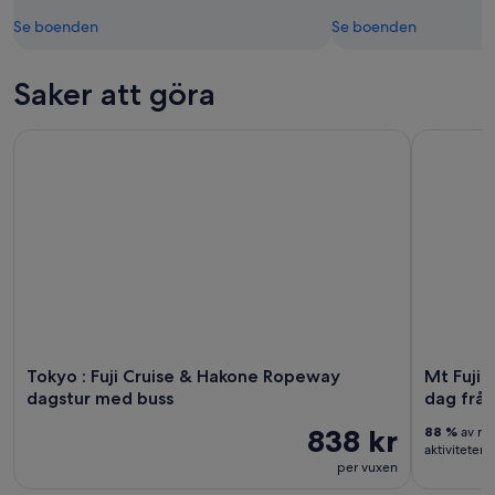
Se boenden
Se boenden
Saker att göra
Tokyo : Fuji Cruise & Hakone Ropeway dagstur med buss
Mt Fuji & 
Tokyo : Fuji Cruise & Hakone Ropeway
Mt Fuji 
dagstur med buss
dag frå
838 kr
88 %
av re
aktiviteten
per vuxen