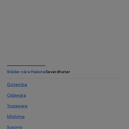
Kofu
Nagano
Städer nära Hakone
Sevärdheter
Gotemba
Odawara
Yugawara
Mishima
Susono