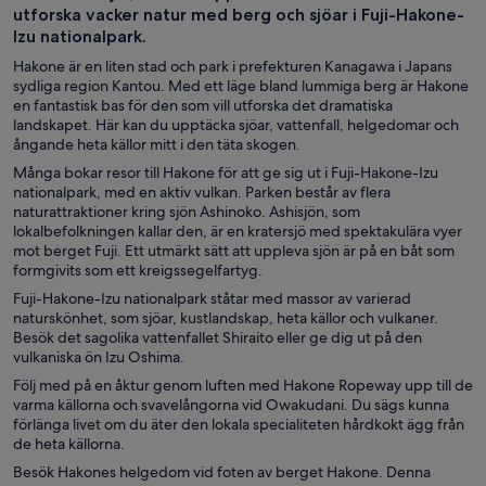
utforska vacker natur med berg och sjöar i Fuji-Hakone-
Izu nationalpark.
Hakone är en liten stad och park i prefekturen Kanagawa i Japans
sydliga region Kantou. Med ett läge bland lummiga berg är Hakone
en fantastisk bas för den som vill utforska det dramatiska
landskapet. Här kan du upptäcka sjöar, vattenfall, helgedomar och
ångande heta källor mitt i den täta skogen.
Många bokar resor till Hakone för att ge sig ut i Fuji-Hakone-Izu
nationalpark, med en aktiv vulkan. Parken består av flera
naturattraktioner kring sjön Ashinoko. Ashisjön, som
lokalbefolkningen kallar den, är en kratersjö med spektakulära vyer
mot berget Fuji. Ett utmärkt sätt att uppleva sjön är på en båt som
formgivits som ett kreigssegelfartyg.
Fuji-Hakone-Izu nationalpark ståtar med massor av varierad
naturskönhet, som sjöar, kustlandskap, heta källor och vulkaner.
Besök det sagolika vattenfallet Shiraito eller ge dig ut på den
vulkaniska ön Izu Oshima.
Följ med på en åktur genom luften med Hakone Ropeway upp till de
varma källorna och svavelångorna vid Owakudani. Du sägs kunna
förlänga livet om du äter den lokala specialiteten hårdkokt ägg från
de heta källorna.
Besök Hakones helgedom vid foten av berget Hakone. Denna