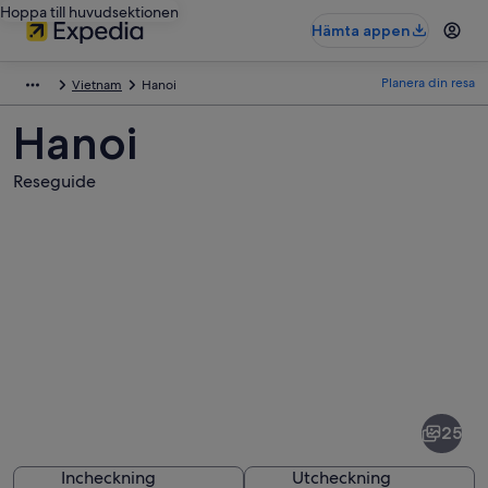
Hoppa till huvudsektionen
Hämta appen
Planera din resa
Vietnam
Hanoi
Hanoi
Reseguide
Bilder
av
Hanoi
25
Incheckning
Utcheckning