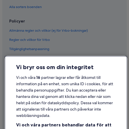
Alla sorters boenden
Policyer
Allmänna regler och villkor (ej för Vrbo-bokningar)
Regler och villkor för Vrbo
Tillgänglighetsanpassning
Sekretess
Vi bryr oss om din integritet
Cookies
Användarvillkor
Vi och våra
16
partner lagrar eller får åtkomst till
information på en enhet, som unika ID i cookies, för att
Juridisk information/Kontakta oss
behandla personuppgifter. Du kan acceptera eller
Riktlinjer för innehåll och anmäla innehåll
hantera dina val genom att klicka nedan eller när som
helst på sidan för dataskyddspolicy. Dessa val kommer
Hjälp
att signaleras till våra partners och påverkar inte
webbläsningsdata.
Kontakta oss
Vi och våra partners behandlar data för att
Avboka eller ändra din bokning