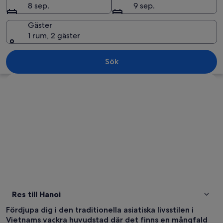
8 sep.
9 sep.
Gäster
1 rum, 2 gäster
En kvinna i en gul klänning och en kon
Sök
Utforska karta
Res till Hanoi
Fördjupa dig i den traditionella asiatiska livsstilen i
Vietnams vackra huvudstad där det finns en mångfald