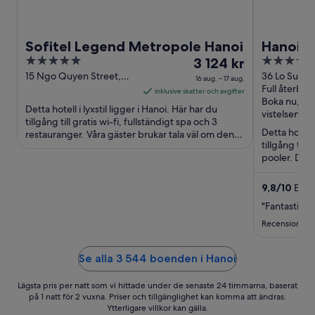
Sofitel Legend Metropole Hanoi
Hanoi S
5
Priset
5
3 124 kr
out
är
out
15 Ngo Quyen Street,
36 Lo Su , Ly
16 aug. – 17 aug.
Hoan Kiem District Hanoi
Full återbet
H
of
3 124 kr
of
inklusive skatter och avgifter
Boka nu, bet
5
per
5
Detta hotell i lyxstil ligger i Hanoi. Här har du
vistelsen
natt
tillgång till gratis wi-fi, fullständigt spa och 3
Detta hotell 
restauranger. Våra gäster brukar tala väl om den
mellan
tillgång till
hjälpsamma ...
16
pooler. De 
aug.
sjön och ...
och
9,8
/
10
Enas
17
"Fantastiskt
aug.
Recension frå
Se alla 3 544 boenden i Hanoi
Lägsta pris per natt som vi hittade under de senaste 24 timmarna, baserat
på 1 natt för 2 vuxna. Priser och tillgänglighet kan komma att ändras.
Ytterligare villkor kan gälla.