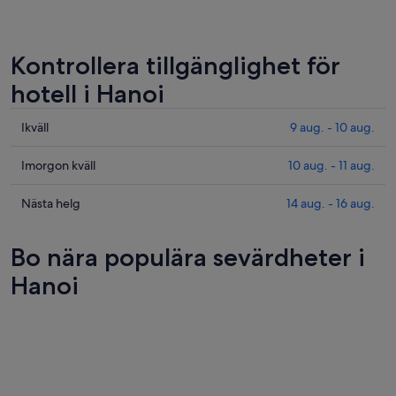
Kontrollera tillgänglighet för
hotell i Hanoi
Kolla
Ikväll
9 aug. - 10 aug.
priserna
i
Kolla
Imorgon kväll
10 aug. - 11 aug.
Hanoi
priserna
för
i
Kolla
Nästa helg
14 aug. - 16 aug.
ikväll,
Hanoi
priserna
9
för
i
Bo nära populära sevärdheter i
aug.
imorgon
Hanoi
-
natt,
inför
Hanoi
10
10
nästa
aug.
aug.
helg,
-
14
11
aug.
aug.
-
16