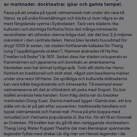
av marknader, dockteatrar, sjöar och gamla tempel.
Passa på att smaka på typisk vietnamesisk mat under din resa till
Hanoi, se på unika föreställningar och blicka ut över några av de
mest fängslande vyerna i Sydostasien. Tack vare stadens rika
kulturarv och stormiga förflutna finns det många intressanta
sevärdheter att utforska i denna livliga stad, där det bor 2,6 miljoner
människor i den centrala delen. Hanoi blev landets huvudstad för
drygt 1000 år sedan, när staden fortfarande kallades för Thang
Long (”uppåtstigande draken”). Namnet ändrades till Ha Noi
(”mellan två floder”) år 1831. Sedan dess har staden ockuperats av
fransmännen och japanerna och bombats av amerikanerna,
händelser som har lämnat tydliga spår. Trots allt detta har Hanoi
förblivit en traditionell och stolt stad, något som besökarna märker
under sina resor till Hanoi. De språkliga och kulturella skillnaderna
kan vara både begränsande och intressanta. Till exempel anser
vietnameserna att det är oförskämt att peka med fingret. Du bör
istället använda hela handen. Kom ihåg detta när du besöker
marknaden Dong Xuan. Denna marknad ligger i Gamla stan, ett bra
ställe om du är på jakt efter souvenirer, traditionella handlare och
typisk vietnamesisk och fransk mat. Prova på pho (soppa med
risnudlar) och Vietnams populäraste öl, Bia Hoi, för att få en försmak
av Orienten. På kvällen kan du gå till den närliggande dockteatern
Thang Long Water Puppet Theatre där man återskapar spännande
legender fyllda med drakar.Lär dig mer om Hanois legender i de