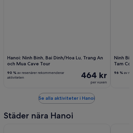
Hanoi: Ninh Binh, Bai Dinh/Hoa Lu, Trang An
Ninh Binh
och Mua Cave Tour
Tam Coc 
464 kr
90 %
av resenärer rekommenderar
96 %
av re
aktiviteten
per vuxen
Se alla aktiviteter i Hanoi
Städer nära Hanoi