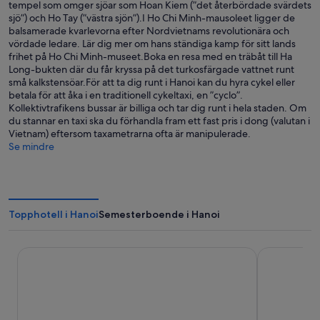
tempel som omger sjöar som Hoan Kiem (”det återbördade svärdets
sjö”) och Ho Tay (”västra sjön”).I Ho Chi Minh-mausoleet ligger de
balsamerade kvarlevorna efter Nordvietnams revolutionära och
vördade ledare. Lär dig mer om hans ständiga kamp för sitt lands
frihet på Ho Chi Minh-museet.Boka en resa med en träbåt till Ha
Long-bukten där du får kryssa på det turkosfärgade vattnet runt
små kalkstensöar.För att ta dig runt i Hanoi kan du hyra cykel eller
betala för att åka i en traditionell cykeltaxi, en ”cyclo”.
Kollektivtrafikens bussar är billiga och tar dig runt i hela staden. Om
du stannar en taxi ska du förhandla fram ett fast pris i dong (valutan i
Vietnam) eftersom taxametrarna ofta är manipulerade.
Se mindre
Topphotell i Hanoi
Semesterboende i Hanoi
Sofitel Legend Metropole Hanoi
Hanoi Splen