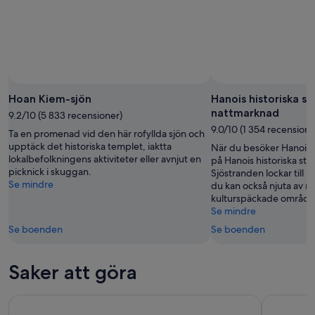
aug.
Hoan Kiem-sjön
Hanois historiska s
nattmarknad
9.2/10 (5 833 recensioner)
9.0/10 (1 354 recensione
Ta en promenad vid den här rofyllda sjön och
upptäck det historiska templet, iaktta
När du besöker Hanoi ka
lokalbefolkningens aktiviteter eller avnjut en
på Hanois historiska st
picknick i skuggan.
Sjöstranden lockar till
Se mindre
du kan också njuta av m
kulturspäckade område
Se mindre
Se boenden
Se boenden
Saker att göra
Hanoi: Ninh Binh, Bai Dinh/Hoa Lu, Trang An och Mua Cave 
Ninh Binh 