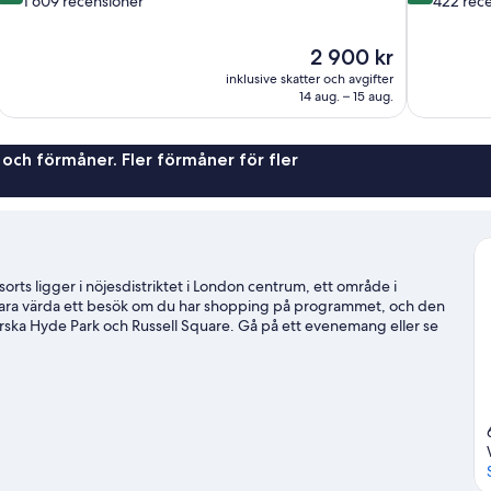
1 609 recensioner
422 rec
10,
10,
Underbart,
Väldigt
Priset
2 900 kr
1 609 recensioner
bra,
är
422 recensi
inklusive skatter och avgifter
2 900 kr
14 aug. – 15 aug.
 och förmåner. Fler förmåner för fler
rts ligger i nöjesdistriktet i London centrum, ett område i
ara värda ett besök om du har shopping på programmet, och den
rska Hyde Park och Russell Square. Gå på ett evenemang eller se
ör att besöka London Eye, en av områdets främsta turistattraktioner
l för närheten till kollektivtrafik: det tar bara 3 minuter att
ovent Garden Underground Station tar det 5 minuter.
Gå till vår