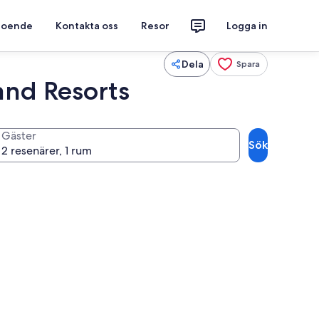
 boende
Kontakta oss
Resor
Logga in
Dela
Spara
and Resorts
Gäster
Sök