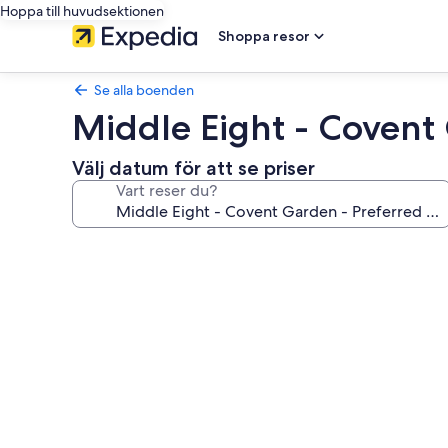
Hoppa till huvudsektionen
Shoppa resor
Se alla boenden
Middle Eight - Covent 
Välj datum för att se priser
Vart reser du?
Fotogalleri
för
Middle
Eight
-
Covent
Garden