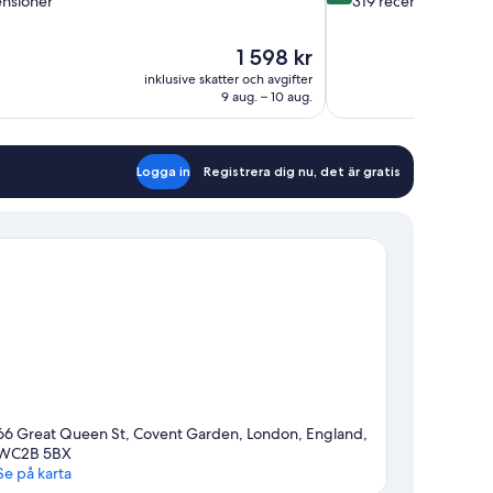
ensioner
319 recensioner
10,
Enastående,
Priset
1 598 kr
319 recensioner
är
oner
inklusive skatter och avgifter
1 598 kr
9 aug. – 10 aug.
Logga in
Registrera dig nu, det är gratis
66 Great Queen St, Covent Garden, London, England,
WC2B 5BX
Se på karta