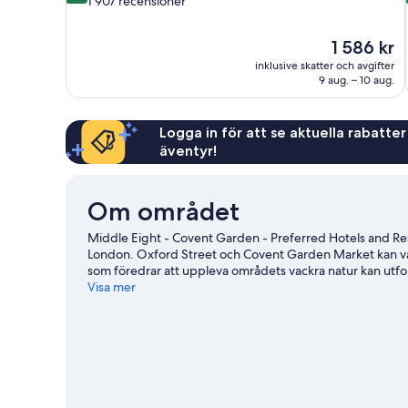
1 907 recensioner
10,
Underbart,
Priset
1 586 kr
1 907 recensioner
är
inklusive skatter och avgifter
1 586 kr
9 aug. – 10 aug.
Logga in för att se aktuella rabatter
äventyr!
Om området
Middle Eight - Covent Garden - Preferred Hotels and Reso
London. Oxford Street och Covent Garden Market kan v
som föredrar att uppleva områdets vackra natur kan utfo
en match på Royal Albert Hall, och avsätt gärna lite tid f
Visa mer
som du absolut inte får missa. Gäster uppskattar detta hotel
promenera till Holborn Underground Station, och till C
reseguide för London