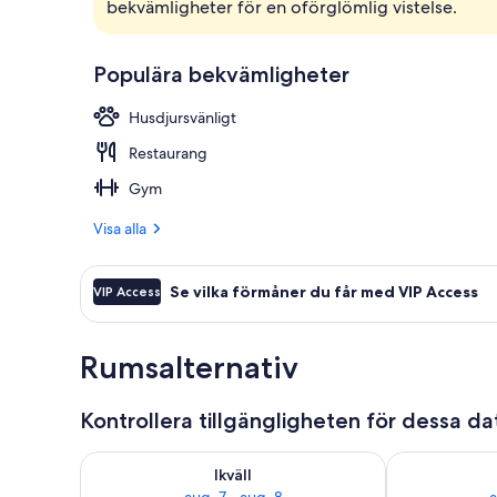
bekvämligheter för en oförglömlig vistelse.
Bar (på boen
Populära bekvämligheter
Husdjursvänligt
Restaurang
Gym
Visa alla
Se vilka förmåner du får med VIP Access
VIP Access
Rumsalternativ
Kontrollera tillgängligheten för dessa d
Kontrollera tillgängligheten för ikväll aug. 7 - aug. 8
Kontrollera ti
Ikväll
aug. 7 - aug. 8
a