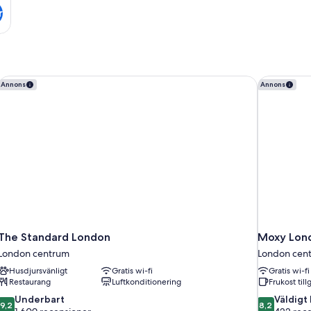
r
The Standard London
Moxy Londo
Annons
Annons
The Standard London
Moxy Londo
London centrum
London cen
Husdjursvänligt
Gratis wi-fi
Gratis wi-fi
Restaurang
Luftkonditionering
Frukost till
9.2
8.2
Underbart
Väldigt
9,2
8,2
av
av