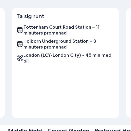
Ta sig runt
Tottenham Court Road Station – 11
minuters promenad
Holborn Underground Station – 3
minuters promenad
London (LCY-London City) - 45 min med
bil
Middle Eight - Covent Garden - Preferred Ho