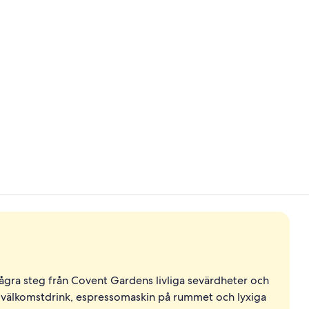
Creator vide
Svit | Terras
ågra steg från Covent Gardens livliga sevärdheter och
n välkomstdrink, espressomaskin på rummet och lyxiga