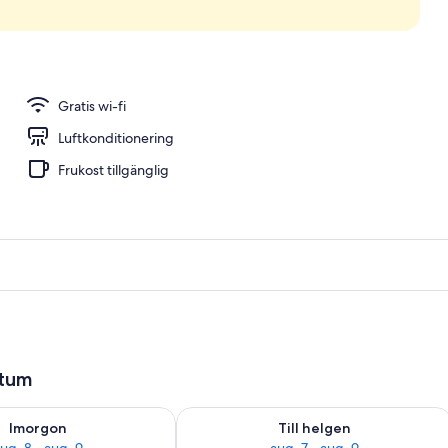
det)
Gratis wi-fi
Luftkonditionering
Frukost tillgänglig
atum
llgängligheten för imorgon aug. 8 - aug. 9
Kontrollera tillgängligheten för den h
Imorgon
Till helgen
ug. 8 - aug. 9
aug. 7 - aug. 9