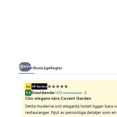
-
Preferred
Hotels
and
Resorts
69+
Översikt
Rum
Läge
Regler
5.0-
Lyx
VIP Access
stjärnigt
Enastående
1 673 recensioner
9,4
boende
Chic elegans nära Covent Garden
Detta moderna och eleganta hotell ligger bara n
restauranger. Njut av personliga detaljer som e