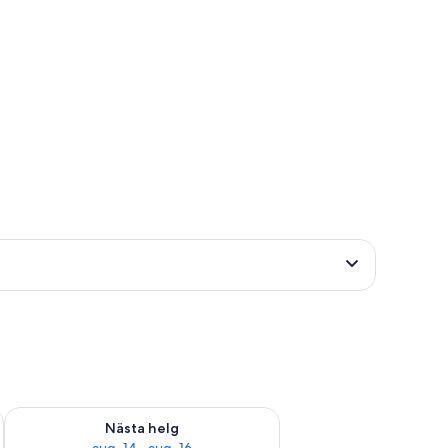
är helgen aug. 7 - aug. 9
Kontrollera tillgängligheten för nästa helg aug. 14 - aug. 16
Nästa helg
aug. 14 - aug. 16