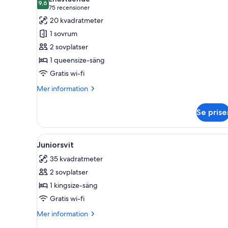
foton
9,6
9,6 av 10
(75 recensioner)
75 recensioner
för
20 kvadratmeter
Classic-
1 sovrum
rum
2 sovplatser
(Chic)
1 queensize-säng
Gratis wi-fi
Mer
Mer information
information
om
Se prise
Classic-
rum
(Chic)
Öppna
Ett mysigt vardagsrum med en s
5
Juniorsvit
alla
35 kvadratmeter
foton
2 sovplatser
för
Juniorsvit
1 kingsize-säng
Gratis wi-fi
Mer
Mer information
information