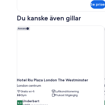
om
Se prise
Juniorsvit
Du kanske även gillar
Hotel Riu Plaza London The Westminster
Annons
Hotel Riu Plaza London The Westminster
London centrum
Gratis wi-fi
Luftkonditionering
Gym
Frukost tillgänglig
9.0
Underbart
9,0
av