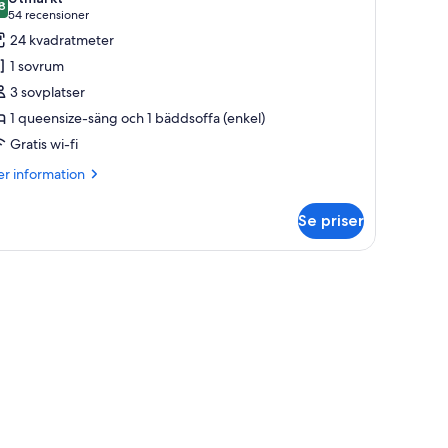
oton
8
8,8 av 10
(54 recensioner)
54 recensioner
ör
24 kvadratmeter
uperior-
1 sovrum
um
3 sovplatser
Urban)
1 queensize-säng och 1 bäddsoffa (enkel)
Gratis wi-fi
er
r information
formation
m
Se priser
perior-
m
rban)