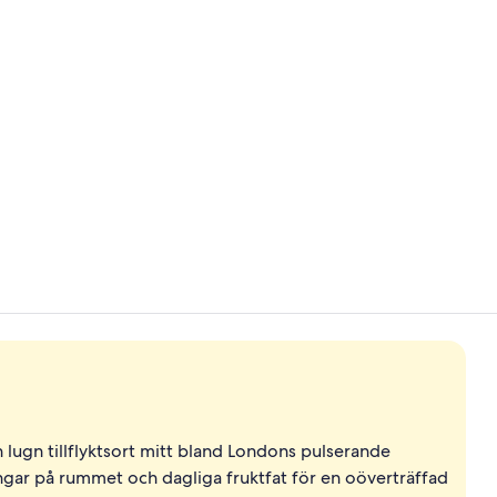
Terrass/Pati
2 barer/loun
 lugn tillflyktsort mitt bland Londons pulserande
ngar på rummet och dagliga fruktfat för en oöverträffad