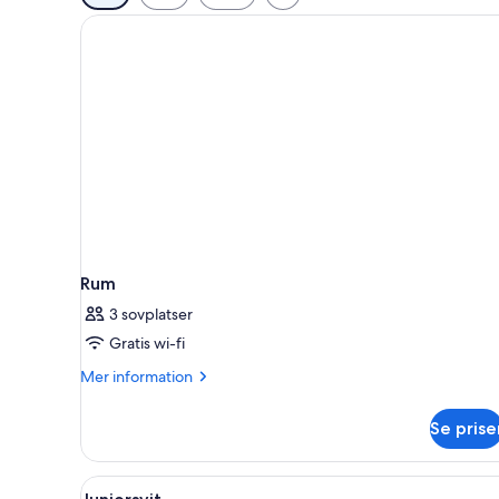
filter
för
rum
Rum
3 sovplatser
Gratis wi-fi
Mer
Mer information
information
om
Se prise
Rum
Öppna
En rymlig entréhall med en mar
12