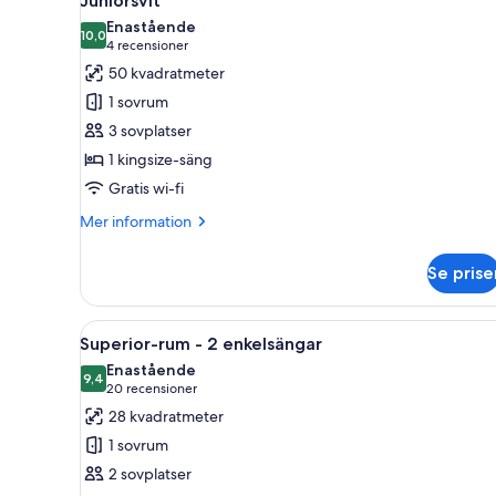
Juniorsvit
alla
Enastående
foton
10,0
10,0 av 10
(4 recensioner)
4 recensioner
för
50 kvadratmeter
Juniorsvit
1 sovrum
3 sovplatser
1 kingsize-säng
Gratis wi-fi
Mer
Mer information
information
om
Se prise
Juniorsvit
Öppna
Ett hotellrum med två sängar, e
8
Superior-rum - 2 enkelsängar
alla
Enastående
foton
9,4
9,4 av 10
(20 recensioner)
20 recensioner
för
28 kvadratmeter
Superior-
1 sovrum
rum
2 sovplatser
-