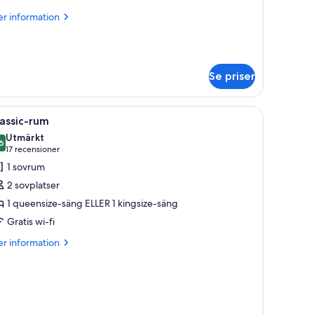
ovrum
er
r information
Residence)
formation
m
it
Se priser
vrum
esidence)
ppna
Ett hotellrum med en stor säng, ett skrivbord, 
7
assic-rum
la
Utmärkt
oton
6
8,6 av 10
(17 recensioner)
17 recensioner
ör
1 sovrum
assic-
2 sovplatser
um
1 queensize-säng ELLER 1 kingsize-säng
Gratis wi-fi
er
r information
formation
m
assic-
m