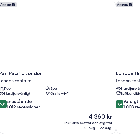
Pan Pacific London
London Hil
Annons
Annons
Pan Pacific London
London Hi
London centrum
London cen
Pool
Spa
Husdjursvä
Husdjursvänligt
Gratis wi-fi
Luftkonditi
9.8
8.4
Enastående
Väldigt
9,8
8,4
av
av
1 012 recensioner
1 003 re
10,
10,
Priset
4 360 kr
Enastående,
Väldigt
är
inklusive skatter och avgifter
1 012 recensioner
bra,
4 360 kr
21 aug. – 22 aug.
1 003 recen