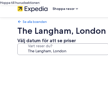
Hoppa till huvudsektionen
Shoppa resor
Se alla boenden
The Langham, London
Välj datum för att se priser
Vart reser du?
Fotogalleri
för
The
Langham,
London