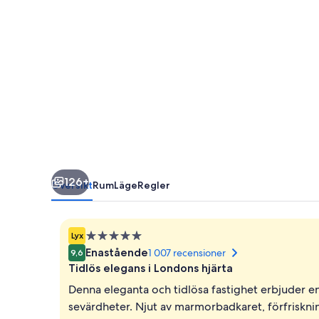
126+
Översikt
Rum
Läge
Regler
5.0-
Lyx
stjärnigt
Enastående
1 007 recensioner
9,6
boende
Tidlös elegans i Londons hjärta
Denna eleganta och tidlösa fastighet erbjuder en
sevärdheter. Njut av marmorbadkaret, förfriskni