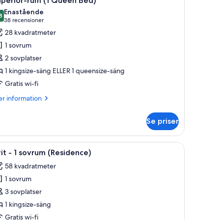
uperior-rum (1 Queen Bed)
la
Enastående
oton
8
,8 av 10
(38 recensioner)
38 recensioner
ör
28 kvadratmeter
uperior-
1 sovrum
um
2 sovplatser
1 kingsize-säng ELLER 1 queensize-säng
ueen
Gratis wi-fi
ed)
er
r information
formation
m
Se priser
perior-
m
öljer, ett litet bord och ett fönster med gardiner.
ppna
Ett hotellrum med en stor säng, ett nattduks
13
ueen
it - 1 sovrum (Residence)
la
d)
58 kvadratmeter
oton
1 sovrum
ör
it
3 sovplatser
1 kingsize-säng
Gratis wi-fi