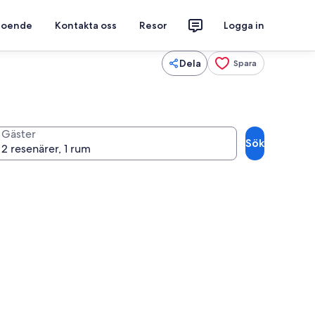
 boende
Kontakta oss
Resor
Logga in
Dela
Spara
Gäster
Sök