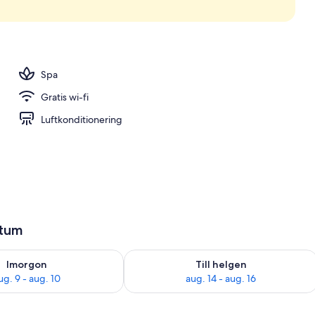
Spa
Gratis wi-fi
Luftkonditionering
atum
llgängligheten för imorgon aug. 9 - aug. 10
Kontrollera tillgängligheten för den h
Imorgon
Till helgen
ug. 9 - aug. 10
aug. 14 - aug. 16