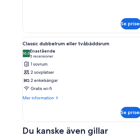
Se prise
Öppna
Ett hotellrum med två sängar, e
6
Classic dubbelrum eller tvåbäddsrum
alla
Enastående
foton
10,0
10,0 av 10
(3 recensioner)
3 recensioner
för
1 sovrum
Classic
2 sovplatser
dubbelrum
2 enkelsängar
eller
Gratis wi-fi
tvåbäddsrum
Mer
Mer information
information
om
Se prise
Classic
dubbelrum
eller
Du kanske även gillar
tvåbäddsrum