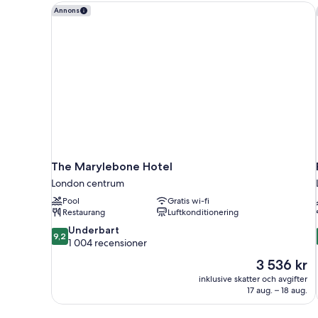
The Marylebone Hotel
Annons
The Marylebone Hotel
London centrum
Pool
Gratis wi-fi
Restaurang
Luftkonditionering
9.2
Underbart
9,2
av
1 004 recensioner
10,
Priset
3 536 kr
Underbart,
är
inklusive skatter och avgifter
1 004 recensioner
3 536 kr
17 aug. – 18 aug.