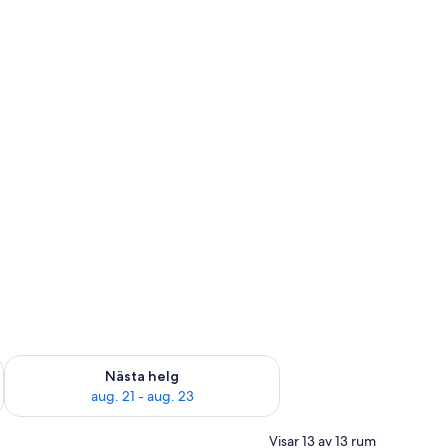
är helgen aug. 14 - aug. 16
Kontrollera tillgängligheten för nästa helg aug. 21 - aug. 23
Nästa helg
aug. 21 - aug. 23
Visar 13 av 13 rum