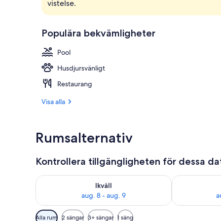
vistelse.
Lobby
Populära bekvämligheter
Pool
Husdjursvänligt
Restaurang
Visa alla
Rumsalternativ
Kontrollera tillgängligheten för dessa d
Kontrollera tillgängligheten för ikväll aug. 8 - aug. 9
Kontrollera ti
Ikväll
aug. 8 - aug. 9
a
Tillgängliga
Alla rum
2 sängar
3+ sängar
1 säng