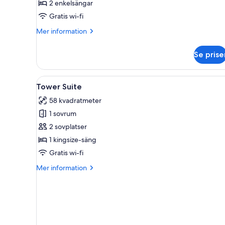
2 enkelsängar
2
Gratis wi-fi
enkelsängar
Mer
Mer information
information
om
Se prise
Superior-
rum
-
Öppna
Ett hotellrum med en stor säng,
11
2
Tower Suite
alla
enkelsängar
58 kvadratmeter
foton
1 sovrum
för
Tower
2 sovplatser
Suite
1 kingsize-säng
Gratis wi-fi
Mer
Mer information
information
om
Tower
Suite